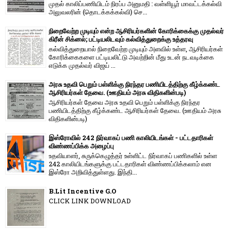
முதல் காலிப்பணியிடம் நிரப்ப அனுமதி : வள்ளியூர் மாவட்டக்கல்வி
அலுவலரின் (தொடக்கக்கல்வி) செ...
நிறைவேற்ற முடியும் என்ற ஆசிரியர்களின் கோரிக்கைக்கு முதல்வர்
கிரீன் சிக்னல்; பட்டியலிடவும் கல்வித்துறைக்கு உத்தரவு
கல்வித்துறையால் நிறைவேற்ற முடியும் அளவில் உள்ள, ஆசிரியர்கள்
கோரிக்கைகளை பட்டியலிட்டு அவற்றின் மீது உடன் நடவடிக்கை
எடுக்க முதல்வர் விஜய் ...
அரசு உதவி பெறும் பள்ளிக்கு நிரந்தர பணியிடத்திற்கு கீழ்க்கண்ட
ஆசிரியர்கள் தேவை. (ஊதியம் அரசு விதிகளின்படி)
ஆசிரியர்கள் தேவை அரசு உதவி பெறும் பள்ளிக்கு நிரந்தர
பணியிடத்திற்கு கீழ்க்கண்ட ஆசிரியர்கள் தேவை. (ஊதியம் அரசு
விதிகளின்படி)
இஸ்ரோவில் 242 நிர்வாகப் பணி காலியிடங்கள் - பட்டதாரிகள்
விண்ணப்பிக்க அழைப்பு
உதவியாளர், சுருக்கெழுத்தர் உள்ளிட்ட நிர்வாகப் பணிகளில் உள்ள
242 காலியிடங்களுக்கு பட்டதாரிகள் விண்ணப்பிக்கலாம் என
இஸ்ரோ அறிவித்துள்ளது. இந்தி...
B.Lit Incentive G.O
CLICK LINK DOWNLOAD