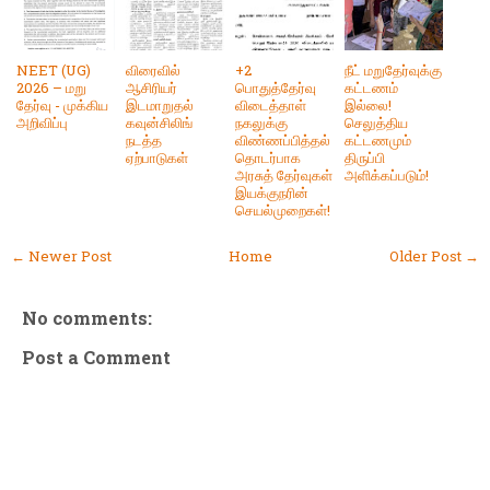
NEET (UG)
விரைவில்
+2
நீட் மறுதேர்வுக்கு
2026 – மறு
ஆசிரியர்
பொதுத்தேர்வு
கட்டணம்
தேர்வு - முக்கிய
இடமாறுதல்
விடைத்தாள்
இல்லை!
அறிவிப்பு
கவுன்சிலிங்
நகலுக்கு
செலுத்திய
நடத்த
விண்ணப்பித்தல்
கட்டணமும்
ஏற்பாடுகள்
தொடர்பாக
திருப்பி
அரசுத் தேர்வுகள்
அளிக்கப்படும்!
இயக்குநரின்
செயல்முறைகள்!
← Newer Post
Home
Older Post →
No comments:
Post a Comment