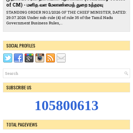
of CM) - மனித வள மேலாண்மைத் துறை உத்தரவு
STANDING ORDER NO.1/2026 OF THE CHIEF MINISTER, DATED:
29.07.2026 Under sub-rule (4) of rule 35 of the Tamil Nadu
Government Business Rules,...
SOCIAL PROFILES
SUBSCRIBE US
1
0
5
8
0
0
6
1
3
TOTAL PAGEVIEWS