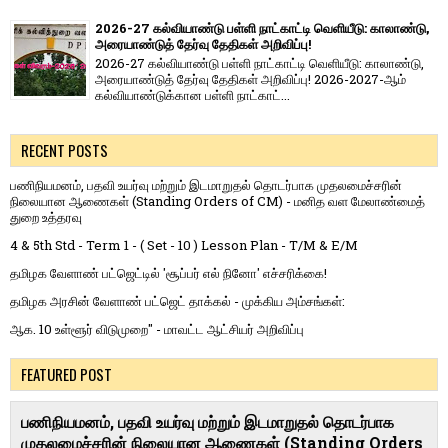
2026-27 கல்வியாண்டு பள்ளி நாட்காட்டி வெளியீடு: காலாண்டு,
அரையாண்டுத் தேர்வு தேதிகள் அறிவிப்பு!
2026-27 கல்வியாண்டு பள்ளி நாட்காட்டி வெளியீடு: காலாண்டு,
அரையாண்டுத் தேர்வு தேதிகள் அறிவிப்பு! 2026-2027-ஆம்
கல்வியாண்டுக்கான பள்ளி நாட்காட்...
RECENT POSTS
பணிநியமனம், பதவி உயர்வு மற்றும் இடமாறுதல் தொடர்பாக முதலமைச்சரின்
நிலையான ஆணைகள் (Standing Orders of CM) - மனித வள மேலாண்மைத்
துறை உத்தரவு
4 & 5th Std - Term 1 - ( Set - 10 ) Lesson Plan - T/M & E/M
தமிழக வேளாண் பட்ஜெட்டில் 'சூப்பர் எல் நினோ' எச்சரிக்கை!
தமிழக அரசின் வேளாண் பட்ஜெட் தாக்கல் - முக்கிய அம்சங்கள்:
ஆக. 10 உள்ளூர் விடுமுறை" - மாவட்ட ஆட்சியர் அறிவிப்பு
FEATURED POST
பணிநியமனம், பதவி உயர்வு மற்றும் இடமாறுதல் தொடர்பாக
முதலமைச்சரின் நிலையான ஆணைகள் (Standing Orders