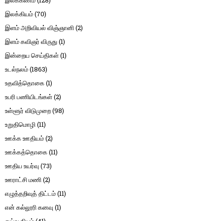
இலக்கணம்
(128)
இலக்கியம்
(70)
இளம் அறிவியல் விஞ்ஞானி
(2)
இளம் கவிஞர் விருது
(1)
இன்றைய செய்திகள்
(1)
உடல்நலம்
(1863)
உதவித்தொகை
(1)
உபரி பணியிடங்கள்
(2)
உள்ளூர் விடுமுறை
(98)
உறுதிமொழி
(11)
ஊக்க ஊதியம்
(2)
ஊக்கத்தொகை
(11)
ஊதிய உயர்வு
(73)
ஊராட்சி மணி
(2)
எழுத்தறிவுத் திட்டம்
(11)
என் கல்லூரி கனவு
(1)