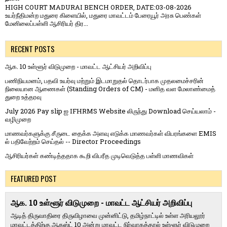
HIGH COURT MADURAI BENCH ORDER, DATE:03-08-2026
உயர்நீதிமன்ற மதுரை கிளையில், மதுரை மாவட்டம் பேரையூர் அரசு பெண்கள்
மேனிலைப்பள்ளி ஆசிரியர் திர...
RECENT POSTS
ஆக. 10 உள்ளூர் விடுமுறை - மாவட்ட ஆட்சியர் அறிவிப்பு
பணிநியமனம், பதவி உயர்வு மற்றும் இடமாறுதல் தொடர்பாக முதலமைச்சரின்
நிலையான ஆணைகள் (Standing Orders of CM) - மனித வள மேலாண்மைத்
துறை உத்தரவு
July 2026 Pay slip ஐ IFHRMS Website லிருந்து Download செய்யலாம் -
வழிமுறை
மாணவர்களுக்கு சீருடை தைக்க அளவு எடுக்க மாணவர்கள் விபரங்களை EMIS
ல் பதிவேற்றம் செய்தல் -- Director Proceedings
ஆசிரியர்கள் கண்டித்ததாக கூறி விபரீத முடிவெடுத்த பள்ளி மாணவிகள்
FEATURED POST
ஆக. 10 உள்ளூர் விடுமுறை - மாவட்ட ஆட்சியர் அறிவிப்பு
ஆடித் திருவாதிரை திருவிழாவை முன்னிட்டு, தமிழ்நாட்டில் உள்ள அரியலூர்
மாவட்டத்திற்கு ஆகஸ்ட் 10 அன்று மாவட்ட நிர்வாகத்தால் உள்ளூர் விடுமுறை