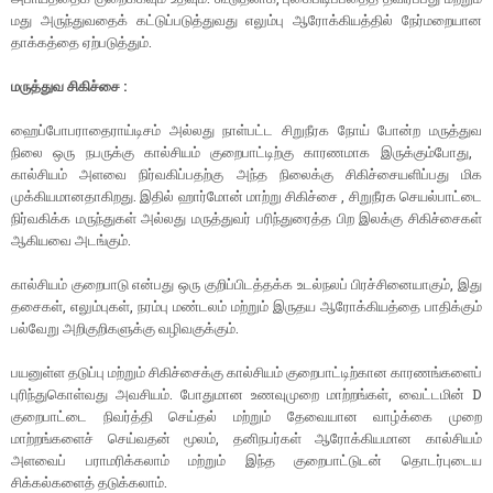
மது அருந்துவதைக் கட்டுப்படுத்துவது எலும்பு ஆரோக்கியத்தில் நேர்மறையான
தாக்கத்தை ஏற்படுத்தும்.
மருத்துவ சிகிச்சை :
ஹைப்போபராதைராய்டிசம் அல்லது நாள்பட்ட சிறுநீரக நோய் போன்ற மருத்துவ
நிலை ஒரு நபருக்கு கால்சியம் குறைபாட்டிற்கு காரணமாக இருக்கும்போது, ​​
கால்சியம் அளவை நிர்வகிப்பதற்கு அந்த நிலைக்கு சிகிச்சையளிப்பது மிக
முக்கியமானதாகிறது. இதில் ஹார்மோன் மாற்று சிகிச்சை , சிறுநீரக செயல்பாட்டை
நிர்வகிக்க மருந்துகள் அல்லது மருத்துவர் பரிந்துரைத்த பிற இலக்கு சிகிச்சைகள்
ஆகியவை அடங்கும்.
கால்சியம் குறைபாடு என்பது ஒரு குறிப்பிடத்தக்க உடல்நலப் பிரச்சினையாகும், இது
தசைகள், எலும்புகள், நரம்பு மண்டலம் மற்றும் இருதய ஆரோக்கியத்தை பாதிக்கும்
பல்வேறு அறிகுறிகளுக்கு வழிவகுக்கும்.
பயனுள்ள தடுப்பு மற்றும் சிகிச்சைக்கு கால்சியம் குறைபாட்டிற்கான காரணங்களைப்
புரிந்துகொள்வது அவசியம். போதுமான உணவுமுறை மாற்றங்கள், வைட்டமின் D
குறைபாட்டை நிவர்த்தி செய்தல் மற்றும் தேவையான வாழ்க்கை முறை
மாற்றங்களைச் செய்வதன் மூலம், தனிநபர்கள் ஆரோக்கியமான கால்சியம்
அளவைப் பராமரிக்கலாம் மற்றும் இந்த குறைபாட்டுடன் தொடர்புடைய
சிக்கல்களைத் தடுக்கலாம்.