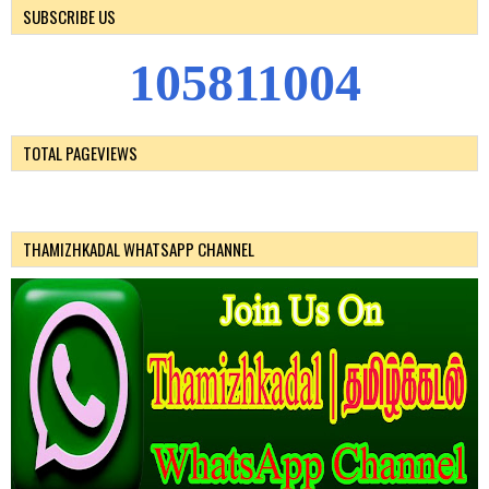
SUBSCRIBE US
1
0
5
8
1
1
0
0
4
TOTAL PAGEVIEWS
THAMIZHKADAL WHATSAPP CHANNEL