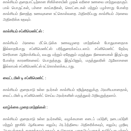
கால்சியம் குறைபாட்டிற்கான சிகிச்சையின் முதல் வரிசை உணவை மாற்றுவதாகும்.
பால் பொருட்கள், பச்சை காய்கறிகள், கொட்டைகள் மற்றும் பழச்சாறு போன்ற
கால்சியம் நிறைந்த உணவுகளை உட்கொள்வதை அதிகரிப்பது கால்சியம் அளவை
அதிகரிக்க உதவும்.
கால்சியம் சப்ளிமெண்ட்ஸ் :
கால்சியம் அளவை மீட்டெடுக்க உணவுமுறை மாற்றங்கள் போதுமானதாக
இல்லாதபோது சப்ளிமெண்ட்ஸ் பரிந்துரைக்கப்படலாம். சப்ளிமெண்ட் தேர்வு
செரிமான ஆரோக்கியம், வயது மற்றும் ஏதேனும் மருத்துவ நிலைமைகள் இருப்பது
போன்ற காரணிகளைப் பொறுத்தது. இருப்பினும், மருத்துவரின் ஆலோசனை
இல்லாமல் சப்ளிமெண்ட்ஸ் உட்கொள்ளக்கூடாது.
வைட்டமின் டி சப்ளிமெண்ட் :
கால்சியம் குறைபாடு உள்ள நபர்கள் கால்சியம் உறிஞ்சுதலுக்கு அவசியமானதால்,
வைட்டமின் டி சப்ளிமெண்ட் செய்ய அவர்களின் மருத்துவர் அறிவுறுத்தலாம்.
வாழ்க்கை முறை மாற்றங்கள் :
கால்சியம் குறைபாடு உள்ள நபர்களில், வழக்கமான எடைப் பயிற்சி, நடைபயிற்சி
மற்றும் ஜாகிங் ஆகியவை எலும்பு அடர்த்தியை அதிகரிக்கவும், எலும்பு முறிவு
அபாயத்தைக் குறைக்கவும் உதவும். கூடுதலாக, புகைபிடிப்பதைத் தவிர்ப்பது மற்றும்