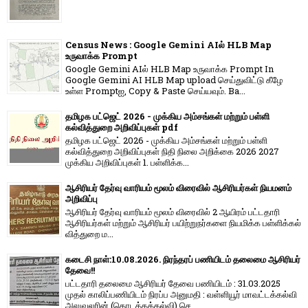
Census News : Google Gemini AIல் HLB Map
உருவாக்க Prompt
Google Gemini AIல் HLB Map உருவாக்க Prompt In
Google Gemini AI HLB Map upload செய்துவிட்டு கீழே
உள்ள Promptஐ, Copy & Paste செய்யவும். Ba...
தமிழக பட்ஜெட் 2026 - முக்கிய அம்சங்கள் மற்றும் பள்ளி
கல்வித்துறை அறிவிப்புகள் pdf
தமிழக பட்ஜெட் 2026 - முக்கிய அம்சங்கள் மற்றும் பள்ளி
கல்வித்துறை அறிவிப்புகள் நிதி நிலை அறிக்கை 2026 2027
முக்கிய அறிவிப்புகள் 1. பள்ளிக்க...
ஆசிரியர் தேர்வு வாரியம் மூலம் விரைவில் ஆசிரியர்கள் நியமனம்
அறிவிப்பு
ஆசிரியர் தேர்வு வாரி​யம் மூலம் விரை​வில் 2 ஆயிரம் பட்​ட​தாரி
ஆசிரியர்​கள் மற்​றும் ஆசிரியர் பயிற்றுநர்​களை நியமிக்க பள்​ளிக்​கல்​
வித்​துறை ம...
கடைசி நாள்:10.08.2026. நிரந்தரப் பணியிடம் தலைமை ஆசிரியர்
தேவை!!
பட்டதாரி தலைமை ஆசிரியர் தேவை பணியிடம் : 31.03.2025
முதல் காலிப்பணியிடம் நிரப்ப அனுமதி : வள்ளியூர் மாவட்டக்கல்வி
அலுவலரின் (தொடக்கக்கல்வி) செ...