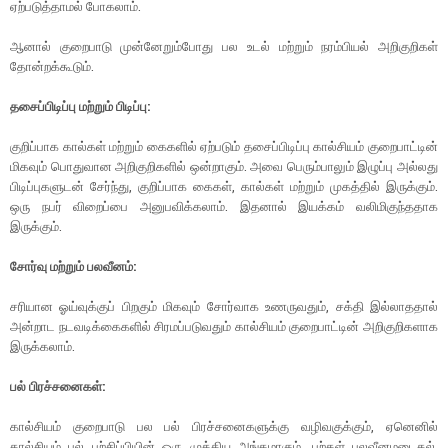
ஏற்படுத்தாமல் போகலாம்.
ஆனால் குறைபாடு முன்னேறும்போது பல உடல் மற்றும் நரம்பியல் அறிகுறிகள்
தோன்றக்கூடும்.
தசைப்பிடிப்பு மற்றும் பிடிப்பு:
குறிப்பாக கால்கள் மற்றும் கைகளில் ஏற்படும் தசைப்பிடிப்பு கால்சியம் குறைபாட்டின்
மிகவும் பொதுவான அறிகுறிகளில் ஒன்றாகும். அவை பெரும்பாலும் இழுப்பு அல்லது
பிடிப்புகளுடன் சேர்ந்து, குறிப்பாக கைகள், கால்கள் மற்றும் முகத்தில் இருக்கும்.
ஒரு நபர் விறைப்பை அனுபவிக்கலாம். இதனால் இயக்கம் வலிமிகுந்ததாக
இருக்கும்.
சோர்வு மற்றும் பலவீனம்
:
சரியான ஓய்வுக்குப் பிறகும் மிகவும் சோர்வாக உணருவதும், சக்தி இல்லாததால்
அன்றாட நடவடிக்கைகளில் சிரமப்படுவதும் கால்சியம் குறைபாட்டின் அறிகுறிகளாக
இருக்கலாம்.
பல் பிரச்சனைகள்
:
கால்சியம் குறைபாடு பல பல் பிரச்சனைகளுக்கு வழிவகுக்கும், ஏனெனில்
கால்சியம் பல் பற்சிப்பியின் ஒரு முக்கிய அங்கமாகும். பற்கள் பலவீனமடைதல்,