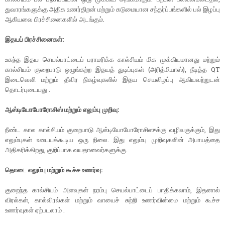
துவாரங்களுக்கு அதிக உணர்திறன் மற்றும் கடுமையான சந்தர்ப்பங்களில் பல் இழப்பு
ஆகியவை பிரச்சினைகளில் அடங்கும்.
இதயப் பிரச்சினைகள்
:
உகந்த இதய செயல்பாட்டைப் பராமரிக்க கால்சியம் மிக முக்கியமானது மற்றும்
கால்சியம் குறைபாடு ஒழுங்கற்ற இதயத் துடிப்புகள் (அரித்மியாஸ்), நீடித்த QT
இடைவெளி மற்றும் தீவிர நிகழ்வுகளில் இதய செயலிழப்பு ஆகியவற்றுடன்
தொடர்புடையது .
ஆஸ்டியோபோரோசிஸ் மற்றும் எலும்பு முறிவு
:
நீண்ட கால கால்சியம் குறைபாடு ஆஸ்டியோபோரோசிஸுக்கு வழிவகுக்கும், இது
எலும்புகள் உடையக்கூடிய ஒரு நிலை. இது எலும்பு முறிவுகளின் அபாயத்தை
அதிகரிக்கிறது, குறிப்பாக வயதானவர்களுக்கு.
தொடை எலும்பு மற்றும் கூச்ச உணர்வு:
குறைந்த கால்சியம் அளவுகள் நரம்பு செயல்பாட்டைப் பாதிக்கலாம், இதனால்
விரல்கள், கால்விரல்கள் மற்றும் வாயைச் சுற்றி உணர்வின்மை மற்றும் கூச்ச
உணர்வுகள் ஏற்படலாம் .