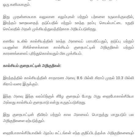
ஒரு கனிமமாகும்.
இது முதன்மையாக வலுவான எலும்புகள் மற்றும் பற்களை உருவாக்குவதில்,
இரத்தம் உறைவதைத் தடுப்பதில் மற்றும் உகந்த நரம்பு செயல்பாட்டை உறுதி
செய்வதில் அதன் முக்கியத்துவத்திற்காக அறியப்படுகிறது.
எனவே உடலில் கால்சியத்தின் உகந்த அளவைப் பராமரிப்பதும், தடுப்பு மற்றும்
பயனுள்ள சிகிச்சைக்கான கால்சியம் குறைபாட்டின் அறிகுறிகள் மற்றும்
காரணங்களைப் புரிந்துகொள்வதும் மிக முக்கியம்.
கால்சியம் குறைபாட்டின் அறிகுறிகள்
:
இரத்தத்தில் கால்சியத்தின் சாதாரண அளவு 8.6 மில்லி கிராம் முதல் 10.3 மில்லி
கிராம் வரை இருக்கும்.
இந்த அளவு இந்த வரம்பிற்குக் கீழே குறையும் போது அது ஹைபோகால்சீமியா
அல்லது கால்சியம் குறைபாடு என்று கருதப்படுகிறது.
இது குறைபாட்டின் தீவிரம் மற்றும் கால அளவைப் பொறுத்து மாறுபடும் பல
அறிகுறிகளை ஏற்படுத்தும்.
ஹைபோகால்சீமியாவின் ஆரம்ப கட்டங்கள் எந்த குறிப்பிடத்தக்க அறிகுறிகளையும்