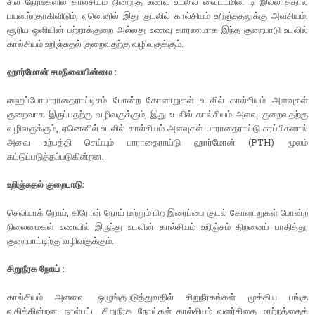
சில நேரங்களில் கால்சியம் நிறைந்த உணவு உடலில் வைட்டமின் டி இல்லாததால்
பயனற்றதாகிவிடும், ஏனெனில் இது குடலில் கால்சியம் உறிஞ்சுதலுக்கு அவசியம்.
சூரிய ஒளியின் பற்றாக்குறை அல்லது உணவு காரணமாக இந்த குறைபாடு உடலில்
கால்சியம் உறிஞ்சுதல் குறைவதற்கு வழிவகுக்கும்.
ஹார்மோன் சமநிலையின்மை :
ஹைப்போபாராதைராய்டிசம் போன்ற கோளாறுகள் உடலில் கால்சியம் அளவுகள்
குறைவாக இருப்பதற்கு வழிவகுக்கும், இது உடலில் கால்சியம் அளவு குறைவதற்கு
வழிவகுக்கும், ஏனெனில் உடலில் கால்சியம் அளவுகள் பாராதைராய்டு சுரப்பிகளால்
அவை உற்பத்தி செய்யும் பாராதைராய்டு ஹார்மோன் (PTH) மூலம்
கட்டுப்படுத்தப்படுகின்றன.
உறிஞ்சுதல் குறைபாடு:
செலியாக் நோய், கிரோன் நோய் மற்றும் பிற இரைப்பை குடல் கோளாறுகள் போன்ற
நிலைமைகள் உணவில் இருந்து உடலின் கால்சியம் உறிஞ்சும் திறனைப் பாதித்து,
குறைபாட்டிற்கு வழிவகுக்கும்.
சிறுநீரக நோய் :
கால்சியம் அளவை ஒழுங்குபடுத்துவதில் சிறுநீரகங்கள் முக்கிய பங்கு
வகிக்கின்றன. நாள்பட்ட சிறுநீரக நோய்கள் கால்சியம் வளர்சிதை மாற்றத்தைக்