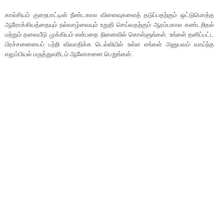
கால்சியம் குறைபாட்டின் நீண்டகால விளைவுகளைத் தடுப்பதற்கும் ஒட்டுமொத்த
ஆரோக்கியத்தையும் நல்வாழ்வையும் உறுதி செய்வதற்கும் ஆரம்பகால கண்டறிதல்
மற்றும் தலையீடு முக்கியம் என்பதை நினைவில் கொள்ளுங்கள். உங்கள் தனிப்பட்ட
பிரச்சனையைப் பற்றி விவாதிக்க டெல்லியில் உள்ள எங்கள் அனுபவம் வாய்ந்த
எலும்பியல் மருத்துவரிடம் ஆலோசனை பெறுங்கள்.