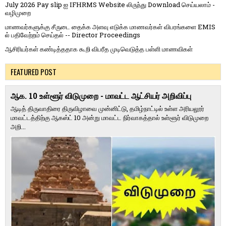
July 2026 Pay slip ஐ IFHRMS Website லிருந்து Download செய்யலாம் -
வழிமுறை
மாணவர்களுக்கு சீருடை தைக்க அளவு எடுக்க மாணவர்கள் விபரங்களை EMIS
ல் பதிவேற்றம் செய்தல் -- Director Proceedings
ஆசிரியர்கள் கண்டித்ததாக கூறி விபரீத முடிவெடுத்த பள்ளி மாணவிகள்
FEATURED POST
ஆக. 10 உள்ளூர் விடுமுறை - மாவட்ட ஆட்சியர் அறிவிப்பு
ஆடித் திருவாதிரை திருவிழாவை முன்னிட்டு, தமிழ்நாட்டில் உள்ள அரியலூர்
மாவட்டத்திற்கு ஆகஸ்ட் 10 அன்று மாவட்ட நிர்வாகத்தால் உள்ளூர் விடுமுறை
அறி...