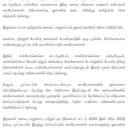
டைபிமுரியம் பாக்டீரியா காரணமாக இந்த உணவு விஷமாக மாறலாம் என்பதால்
மையோனைஸ் விற்பனைக்கு ஓராண்டு தடை விதித்து தமிழ்நாடு அரசு
உத்தரவிட்டுள்ளது.
இதுதொடர்பாக தமிழ்நாடு உணவுப் பாதுகாப்புத் துறை வெளியிட்டுள்ள அறிவிப்பில்,
ஷவர்மா, தந்தூரி போன்ற உணவுகள் போன்றவற்றில் ஒரு முக்கிய சேர்க்கையாக
மாறியுள்ளது முட்டையில் தயாரிக்கப்படும் மையோனைஸ்.
இதில், சால்மோனெல்லா டைபிமுரியம், சால்மோனெல்லா என்டிரிடிடிஸ்,
எஸ்கெரிச்சியா கோலி மற்றும் லிஸ்டீரியா மோனோசைட்டோஜென்ஸ் போன்ற தீங்கு
விளைவிக்கக் கூடிய பாக்டீரியாக்களால் மாசுப்படுவதுடன் இதன் மூலம் நோய்கள்
பரவும் ஆபத்து அதிகயளவில் ஏற்பட்டுள்ளது.
மேலும், முட்டையில் செய்யப்படக்கூடிய மையோனைஸில் ஒவ்வாமை
ஏற்படுத்தக்கூடிய ஆபத்து மிக அதிகமாக இருப்பதுடன் சில உணவகங்களில்
மையோனைஸ் சுகாதாரமற்ற முறையில் தயாரிக்கப்பட்டு சேமிக்கப்பட்டு விற்பனை
செய்யப்படுவதால் பொது சுகாதாரத்திற்கு அதிக பாதிப்பை விளைவிப்பதாக
தெரிவிக்கப்பட்டுள்ளது.
இதனால் உணவு பாதுகாப்பு மற்றும் தர நிர்ணயச் சட்டம் 2006 இன் பிரிவு 30(2)
(எ)படி முட்டையில் இருந்து செய்யப்படும் மையோனைஸ் வகைகளுக்கு ஓராண்டு