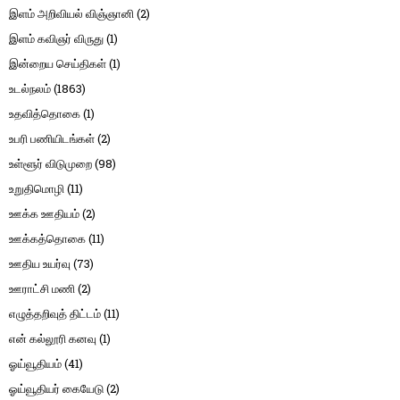
இளம் அறிவியல் விஞ்ஞானி
(2)
இளம் கவிஞர் விருது
(1)
இன்றைய செய்திகள்
(1)
உடல்நலம்
(1863)
உதவித்தொகை
(1)
உபரி பணியிடங்கள்
(2)
உள்ளூர் விடுமுறை
(98)
உறுதிமொழி
(11)
ஊக்க ஊதியம்
(2)
ஊக்கத்தொகை
(11)
ஊதிய உயர்வு
(73)
ஊராட்சி மணி
(2)
எழுத்தறிவுத் திட்டம்
(11)
என் கல்லூரி கனவு
(1)
ஓய்வூதியம்
(41)
ஓய்வூதியர் கையேடு
(2)