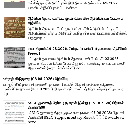
கல்வித்துறை அறிவிப்புகள் நிதி நிலை அறிக்கை 2026 2027
முக்கிய அறிவிப்புகள் 1. பள்ளிக்க...
ஆசிரியர் தேர்வு வாரியம் மூலம் விரைவில் ஆசிரியர்கள் நியமனம்
அறிவிப்பு
ஆசிரியர் தேர்வு வாரி​யம் மூலம் விரை​வில் 2 ஆயிரம் பட்​ட​தாரி
ஆசிரியர்​கள் மற்​றும் ஆசிரியர் பயிற்றுநர்​களை நியமிக்க பள்​ளிக்​கல்​
வித்​துறை ம...
கடைசி நாள்:10.08.2026. நிரந்தரப் பணியிடம் தலைமை ஆசிரியர்
தேவை!!
பட்டதாரி தலைமை ஆசிரியர் தேவை பணியிடம் : 31.03.2025
முதல் காலிப்பணியிடம் நிரப்ப அனுமதி : வள்ளியூர் மாவட்டக்கல்வி
அலுவலரின் (தொடக்கக்கல்வி) செ...
உள்ளூர் விடுமுறை (06.08.2026) அறிவிப்பு
உள்ளூர் விடுமுறை திருத்தணி முருகன் கோயில் ஆடி கிருத்திகை விழாவை
முன்னிட்டு நாளை (06.08.2026) திருவள்ளூர் மாவட்டத்திற்கு உள்ளூர் விடுமுறை
அற...
SSLC துணைத் தேர்வு முடிவுகள் இன்று (05.08.2026) பிற்பகல்
வெளியீடு!!!
SSLC துணைத் தேர்வு முடிவுகள் நாளை (05.08.2026) பிற்பகல்
வெளியீடு! SSLC Supplementary Result 👇👇👇 Download
here