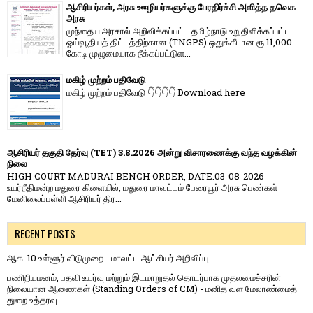
ஆசிரியர்கள், அரசு ஊழியர்களுக்கு பேரதிர்ச்சி அளித்த தவெக
அரசு
முந்தைய அரசால் அறிவிக்கப்பட்ட தமிழ்நாடு உறுதிளிக்கப்பட்ட
ஓய்வூதியத் திட்டத்திற்கான (TNGPS) ஒதுக்கீடான ரூ.11,000
கோடி முழுமையாக நீக்கப்பட்டுள...
மகிழ் முற்றம் பதிவேடு
மகிழ் முற்றம் பதிவேடு 👇👇👇👇 Download here
ஆசிரியர் தகுதி தேர்வு (TET) 3.8.2026 அன்று விசாரணைக்கு வந்த வழக்கின்
நிலை
HIGH COURT MADURAI BENCH ORDER, DATE:03-08-2026
உயர்நீதிமன்ற மதுரை கிளையில், மதுரை மாவட்டம் பேரையூர் அரசு பெண்கள்
மேனிலைப்பள்ளி ஆசிரியர் திர...
RECENT POSTS
ஆக. 10 உள்ளூர் விடுமுறை - மாவட்ட ஆட்சியர் அறிவிப்பு
பணிநியமனம், பதவி உயர்வு மற்றும் இடமாறுதல் தொடர்பாக முதலமைச்சரின்
நிலையான ஆணைகள் (Standing Orders of CM) - மனித வள மேலாண்மைத்
துறை உத்தரவு