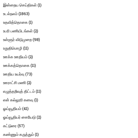
இன்றைய செய்திகள்
(1)
உடல்நலம்
(1863)
உதவித்தொகை
(1)
உபரி பணியிடங்கள்
(2)
உள்ளூர் விடுமுறை
(98)
உறுதிமொழி
(11)
ஊக்க ஊதியம்
(2)
ஊக்கத்தொகை
(11)
ஊதிய உயர்வு
(73)
ஊராட்சி மணி
(2)
எழுத்தறிவுத் திட்டம்
(11)
என் கல்லூரி கனவு
(1)
ஓய்வூதியம்
(41)
ஓய்வூதியர் கையேடு
(2)
கட்டுரை
(57)
கண்ணும் கருத்தும்
(1)