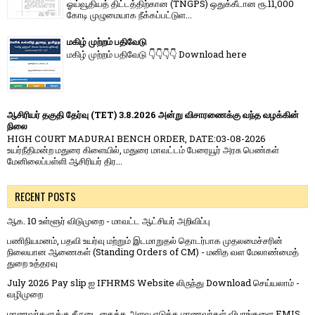
ஓய்வூதியத் திட்டத்திற்கான (TNGPS) ஒதுக்கீடான ரூ.11,000
கோடி முழுமையாக நீக்கப்பட்டுள...
மகிழ் முற்றம் பதிவேடு
மகிழ் முற்றம் பதிவேடு 👇👇👇👇 Download here
ஆசிரியர் தகுதி தேர்வு (TET) 3.8.2026 அன்று விசாரணைக்கு வந்த வழக்கின்
நிலை
HIGH COURT MADURAI BENCH ORDER, DATE:03-08-2026
உயர்நீதிமன்ற மதுரை கிளையில், மதுரை மாவட்டம் பேரையூர் அரசு பெண்கள்
மேனிலைப்பள்ளி ஆசிரியர் திர...
RECENT POSTS
ஆக. 10 உள்ளூர் விடுமுறை - மாவட்ட ஆட்சியர் அறிவிப்பு
பணிநியமனம், பதவி உயர்வு மற்றும் இடமாறுதல் தொடர்பாக முதலமைச்சரின்
நிலையான ஆணைகள் (Standing Orders of CM) - மனித வள மேலாண்மைத்
துறை உத்தரவு
July 2026 Pay slip ஐ IFHRMS Website லிருந்து Download செய்யலாம் -
வழிமுறை
மாணவர்களுக்கு சீருடை தைக்க அளவு எடுக்க மாணவர்கள் விபரங்களை EMIS