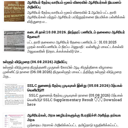
ஆசிரியர் தேர்வு வாரியம் மூலம் விரைவில் ஆசிரியர்கள் நியமனம்
அறிவிப்பு
ஆசிரியர் தேர்வு வாரி​யம் மூலம் விரை​வில் 2 ஆயிரம் பட்​ட​தாரி
ஆசிரியர்​கள் மற்​றும் ஆசிரியர் பயிற்றுநர்​களை நியமிக்க பள்​ளிக்​கல்​
வித்​துறை ம...
கடைசி நாள்:10.08.2026. நிரந்தரப் பணியிடம் தலைமை ஆசிரியர்
தேவை!!
பட்டதாரி தலைமை ஆசிரியர் தேவை பணியிடம் : 31.03.2025
முதல் காலிப்பணியிடம் நிரப்ப அனுமதி : வள்ளியூர் மாவட்டக்கல்வி
அலுவலரின் (தொடக்கக்கல்வி) செ...
உள்ளூர் விடுமுறை (06.08.2026) அறிவிப்பு
உள்ளூர் விடுமுறை திருத்தணி முருகன் கோயில் ஆடி கிருத்திகை விழாவை
முன்னிட்டு நாளை (06.08.2026) திருவள்ளூர் மாவட்டத்திற்கு உள்ளூர் விடுமுறை
அற...
SSLC துணைத் தேர்வு முடிவுகள் இன்று (05.08.2026) பிற்பகல்
வெளியீடு!!!
SSLC துணைத் தேர்வு முடிவுகள் நாளை (05.08.2026) பிற்பகல்
வெளியீடு! SSLC Supplementary Result 👇👇👇 Download
here
ஆசிரியர்கள், அரசு ஊழியர்களுக்கு பேரதிர்ச்சி அளித்த தவெக
அரசு
முந்தைய அரசால் அறிவிக்கப்பட்ட தமிழ்நாடு உறுதிளிக்கப்பட்ட