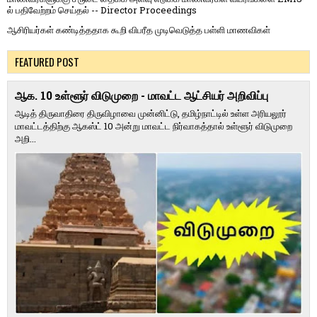
ல் பதிவேற்றம் செய்தல் -- Director Proceedings
ஆசிரியர்கள் கண்டித்ததாக கூறி விபரீத முடிவெடுத்த பள்ளி மாணவிகள்
FEATURED POST
ஆக. 10 உள்ளூர் விடுமுறை - மாவட்ட ஆட்சியர் அறிவிப்பு
ஆடித் திருவாதிரை திருவிழாவை முன்னிட்டு, தமிழ்நாட்டில் உள்ள அரியலூர்
மாவட்டத்திற்கு ஆகஸ்ட் 10 அன்று மாவட்ட நிர்வாகத்தால் உள்ளூர் விடுமுறை
அறி...