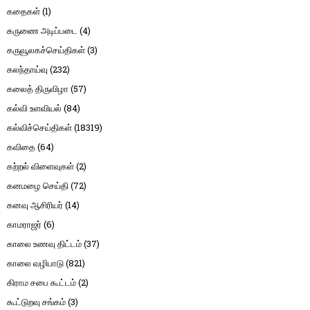
கதைகள்
(1)
கருணை அடிப்படை
(4)
கருவூலகச்செய்திகள்
(3)
கலந்தாய்வு
(232)
கலைத் திருவிழா
(57)
கல்வி உளவியல்
(84)
கல்விச்செய்திகள்
(18319)
கவிதை
(64)
கற்றல் விளைவுகள்
(2)
கனமழை செய்தி
(72)
கனவு ஆசிரியர்
(14)
காமராஜர்
(6)
காலை உணவு திட்டம்
(37)
காலை வழிபாடு
(821)
கிராம சபை கூட்டம்
(2)
கூட்டுறவு சங்கம்
(3)