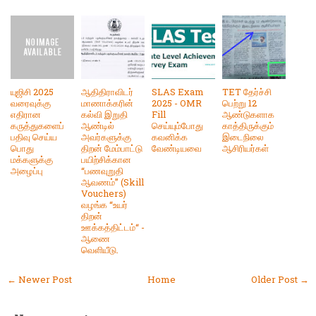
யுஜிசி 2025
ஆதிதிராவிடர்
SLAS Exam
TET தேர்ச்சி
வரைவுக்கு
மாணாக்கரின்
2025 - OMR
பெற்று 12
எதிரான
கல்வி இறுதி
Fill
ஆண்டுகளாக
கருத்துகளைப்
ஆண்டில்
செய்யும்போது
காத்திருக்கும்
பதிவு செய்ய
அவர்களுக்கு
கவனிக்க
இடைநிலை
பொது
திறன் மேம்பாட்டு
வேண்டியவை
ஆசிரியர்கள்
மக்களுக்கு
பயிற்சிக்கான
அழைப்பு
“பணவுறுதி
ஆவணம்” (Skill
Vouchers)
வழங்க “உயர்
திறன்
ஊக்கத்திட்டம்“ -
ஆணை
வெளியீடு.
← Newer Post
Home
Older Post →