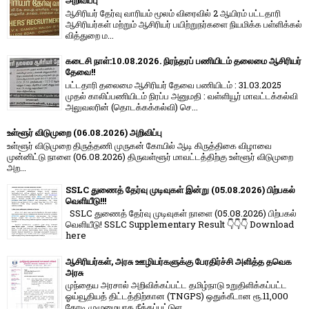
அறிவிப்பு
ஆசிரியர் தேர்வு வாரி​யம் மூலம் விரை​வில் 2 ஆயிரம் பட்​ட​தாரி
ஆசிரியர்​கள் மற்​றும் ஆசிரியர் பயிற்றுநர்​களை நியமிக்க பள்​ளிக்​கல்​
வித்​துறை ம...
கடைசி நாள்:10.08.2026. நிரந்தரப் பணியிடம் தலைமை ஆசிரியர்
தேவை!!
பட்டதாரி தலைமை ஆசிரியர் தேவை பணியிடம் : 31.03.2025
முதல் காலிப்பணியிடம் நிரப்ப அனுமதி : வள்ளியூர் மாவட்டக்கல்வி
அலுவலரின் (தொடக்கக்கல்வி) செ...
உள்ளூர் விடுமுறை (06.08.2026) அறிவிப்பு
உள்ளூர் விடுமுறை திருத்தணி முருகன் கோயில் ஆடி கிருத்திகை விழாவை
முன்னிட்டு நாளை (06.08.2026) திருவள்ளூர் மாவட்டத்திற்கு உள்ளூர் விடுமுறை
அற...
SSLC துணைத் தேர்வு முடிவுகள் இன்று (05.08.2026) பிற்பகல்
வெளியீடு!!!
SSLC துணைத் தேர்வு முடிவுகள் நாளை (05.08.2026) பிற்பகல்
வெளியீடு! SSLC Supplementary Result 👇👇👇 Download
here
ஆசிரியர்கள், அரசு ஊழியர்களுக்கு பேரதிர்ச்சி அளித்த தவெக
அரசு
முந்தைய அரசால் அறிவிக்கப்பட்ட தமிழ்நாடு உறுதிளிக்கப்பட்ட
ஓய்வூதியத் திட்டத்திற்கான (TNGPS) ஒதுக்கீடான ரூ.11,000
கோடி முழுமையாக நீக்கப்பட்டுள...