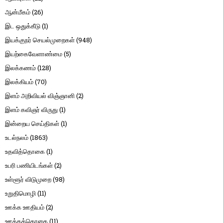
ஆன்மீகம்
(26)
இட ஒதுக்கீடு
(1)
இயக்குநர் செயல்முறைகள்
(948)
இயற்கைவேளாண்மை
(5)
இலக்கணம்
(128)
இலக்கியம்
(70)
இளம் அறிவியல் விஞ்ஞானி
(2)
இளம் கவிஞர் விருது
(1)
இன்றைய செய்திகள்
(1)
உடல்நலம்
(1863)
உதவித்தொகை
(1)
உபரி பணியிடங்கள்
(2)
உள்ளூர் விடுமுறை
(98)
உறுதிமொழி
(11)
ஊக்க ஊதியம்
(2)
ஊக்கத்தொகை
(11)