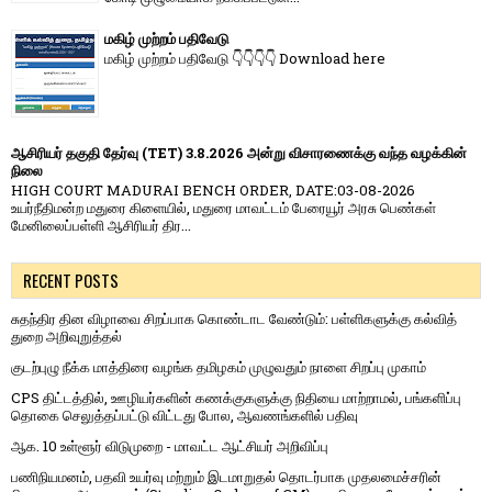
மகிழ் முற்றம் பதிவேடு
மகிழ் முற்றம் பதிவேடு 👇👇👇👇 Download here
ஆசிரியர் தகுதி தேர்வு (TET) 3.8.2026 அன்று விசாரணைக்கு வந்த வழக்கின்
நிலை
HIGH COURT MADURAI BENCH ORDER, DATE:03-08-2026
உயர்நீதிமன்ற மதுரை கிளையில், மதுரை மாவட்டம் பேரையூர் அரசு பெண்கள்
மேனிலைப்பள்ளி ஆசிரியர் திர...
RECENT POSTS
சுதந்திர தின விழாவை சிறப்பாக கொண்டாட வேண்டும்: பள்ளிகளுக்கு கல்வித்
துறை அறிவுறுத்தல்
குடற்புழு நீக்க மாத்திரை வழங்க தமிழகம் முழுவதும் நாளை சிறப்பு முகாம்
CPS திட்டத்தில், ஊழியர்களின் கணக்குகளுக்கு நிதியை மாற்றாமல், பங்களிப்பு
தொகை செலுத்தப்பட்டு விட்டது போல, ஆவணங்களில் பதிவு
ஆக. 10 உள்ளூர் விடுமுறை - மாவட்ட ஆட்சியர் அறிவிப்பு
பணிநியமனம், பதவி உயர்வு மற்றும் இடமாறுதல் தொடர்பாக முதலமைச்சரின்