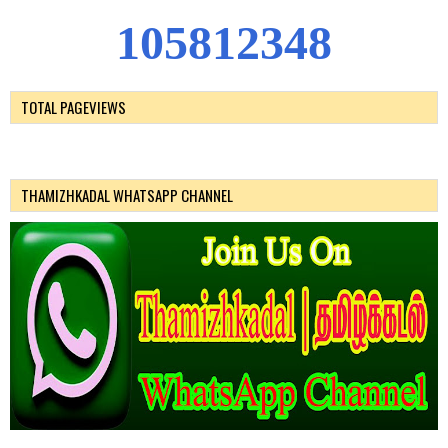
1
0
5
8
1
2
3
4
8
TOTAL PAGEVIEWS
THAMIZHKADAL WHATSAPP CHANNEL