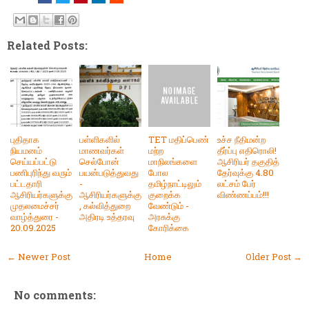
Related Posts:
புதிதாக
பள்ளிகளில்
TET மதிப்பெண்
உச்ச நீதிமன்ற
நியமனம்
மாணவர்கள்
மற்ற
தீர்ப்பு எதிரொலி!
செய்யப்பட்டு
செல்போன்
மாநிலங்களை
ஆசிரியர் தகுதித்
பணிபுரிந்து வரும்
பயன்படுத்துவது
போல
தேர்வுக்கு 4.80
பட்டதாரி
-
தமிழ்நாட்டிலும்
லட்சம் பேர்
ஆசிரியர்களுக்கு
ஆசிரியர்களுக்கு
குறைக்க
விண்ணப்பம்!!!
முதலமைச்சர்
, கல்வித்துறை
வேண்டும் -
வாழ்த்துரை -
அதிரடி உத்தரவு
அரசுக்கு
20.09.2025
கோரிக்கை
← Newer Post
Home
Older Post →
No comments: