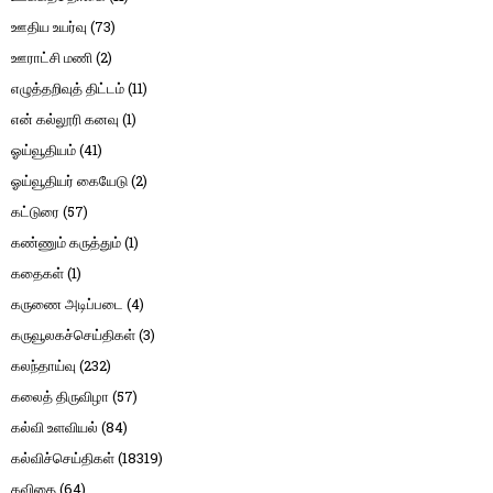
ஊதிய உயர்வு
(73)
ஊராட்சி மணி
(2)
எழுத்தறிவுத் திட்டம்
(11)
என் கல்லூரி கனவு
(1)
ஓய்வூதியம்
(41)
ஓய்வூதியர் கையேடு
(2)
கட்டுரை
(57)
கண்ணும் கருத்தும்
(1)
கதைகள்
(1)
கருணை அடிப்படை
(4)
கருவூலகச்செய்திகள்
(3)
கலந்தாய்வு
(232)
கலைத் திருவிழா
(57)
கல்வி உளவியல்
(84)
கல்விச்செய்திகள்
(18319)
கவிதை
(64)