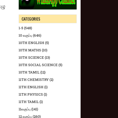
ழு​
CATEGORIES
1-5
(548)
10 வகுப்பு
(646)
10TH ENGLISH
(5)
10TH MATHS
(10)
10TH SCIENCE
(13)
10TH SOCIAL SCIENCE
(5)
10TH TAMIL
(12)
11TH CHEMISTRY
(2)
11TH ENGLISH
(1)
11TH PHYSICS
(1)
11TH TAMIL
(1)
11வகுப்பு
(141)
12 வகுப்பு
(260)