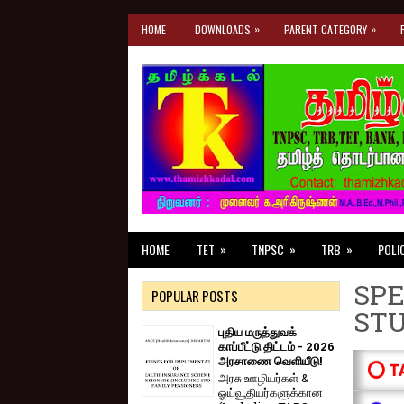
»
»
HOME
DOWNLOADS
PARENT CATEGORY
»
»
»
HOME
TET
TNPSC
TRB
POLI
SPE
POPULAR POSTS
ST
புதிய மருத்துவக்
காப்பீட்டு திட்டம் - 2026
அரசாணை வெளியீடு!
⭕ T
அரசு ஊழியர்கள் &
ஓய்வூதியர்களுக்கான