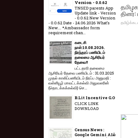
Version - 0.0.62
தமிழகத்
TNSED parents App
தினர்:
Update link - Version
- 0.0.62 New Version
தமிழ்க்கட
- 0.0.62 Date - 24.06.2026 What's
New.... *Ambassador form
requirement chan...
கடைசி
நாள்:10.08.2026.
நிரந்தரப் பணியிடம்
தலைமை ஆசிரியர்
தேவை!!
பட்டதாரி தலைமை
ஆசிரியர் தேவை பணியிடம் : 31.03.2025
முதல் காலிப்பணியிடம் நிரப்ப அனுமதி :
வள்ளியூர் மாவட்டக்கல்வி அலுவலரின்
(தொடக்கக்கல்வி) செ...
B.Lit Incentive G.O
CLICK LINK
DOWNLOAD
Census News :
Google Gemini AIல்