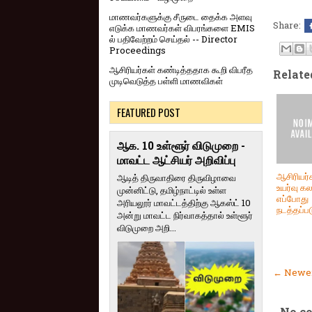
மாணவர்களுக்கு சீருடை தைக்க அளவு
Share:
எடுக்க மாணவர்கள் விபரங்களை EMIS
ல் பதிவேற்றம் செய்தல் -- Director
Proceedings
ஆசிரியர்கள் கண்டித்ததாக கூறி விபரீத
Relate
முடிவெடுத்த பள்ளி மாணவிகள்
FEATURED POST
ஆக. 10 உள்ளூர் விடுமுறை -
மாவட்ட ஆட்சியர் அறிவிப்பு
ஆசிரியர்
ஆடித் திருவாதிரை திருவிழாவை
உயர்வு கல
முன்னிட்டு, தமிழ்நாட்டில் உள்ள
எப்போது
அரியலூர் மாவட்டத்திற்கு ஆகஸ்ட் 10
நடத்தப்பட
அன்று மாவட்ட நிர்வாகத்தால் உள்ளூர்
விடுமுறை அறி...
← Newer
No c