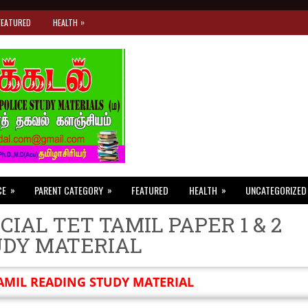
»
FEATURED
HEALTH
»
»
»
CE
PARENT CATEGORY
FEATURED
HEALTH
UNCATEGORIZED
CIAL TET TAMIL PAPER 1 & 2
UDY MATERIAL
AMIL READING STUDY MATERIAL