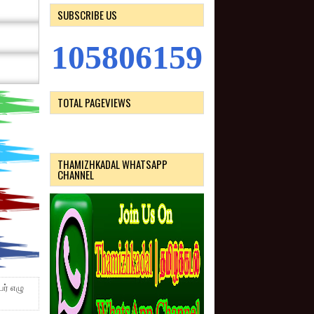
SUBSCRIBE US
1
0
5
8
0
6
1
5
9
TOTAL PAGEVIEWS
THAMIZHKADAL WHATSAPP
CHANNEL
ர் எழு​