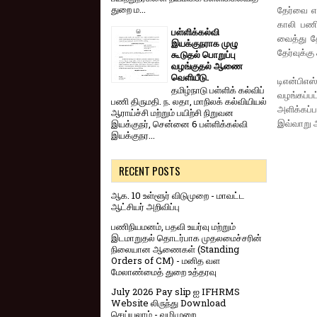
துறை ம...
தேர்வை எ
காலி பணி
பள்ளிக்கல்வி
வைத்து தே
இயக்குநராக முழு
தேர்வுக்க
கூடுதல் பொறுப்பு
வழங்குதல் ஆணை
வெளியீடு.
டிஎன்பிஎ
தமிழ்நாடு பள்ளிக் கல்விப்
வழங்கப்
பணி திருமதி. ந. லதா, மாநிலக் கல்வியியல்
அளிக்கப்ப
ஆராய்ச்சி மற்றும் பயிற்சி நிறுவன
இவ்வாறு அ
இயக்குநர், சென்னை 6 பள்ளிக்கல்வி
இயக்குநர...
RECENT POSTS
ஆக. 10 உள்ளூர் விடுமுறை - மாவட்ட
ஆட்சியர் அறிவிப்பு
பணிநியமனம், பதவி உயர்வு மற்றும்
இடமாறுதல் தொடர்பாக முதலமைச்சரின்
நிலையான ஆணைகள் (Standing
Orders of CM) - மனித வள
மேலாண்மைத் துறை உத்தரவு
July 2026 Pay slip ஐ IFHRMS
Website லிருந்து Download
செய்யலாம் - வழிமுறை