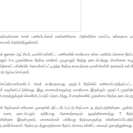
 தேர்வுக்கான காலி பணியிடங்கள் எண்ணிக்கை அதிகரிக்க வாய்ப்பு உள்ளதாக டிஎ
ரபாகர் தெரிவித்துள்ளார்.
ல் துணை ஆட்சியர், டிஎஸ்பி உள்ளிட்ட பணிகளில் காலியாக உள்ள பணியிடங்களை நிரப
மற்றும் 1-ஏ முதல்நிலை தேர்வு மாநிலம் முழுவதும் நேற்று நடைபெற்றது. சென்னை எழும
ல்நிலைப் பள்ளியில் அமைக்கப்பட்டிருந்த தேர்வு மையத்தை டிஎன்பிஎஸ்சி தலைவர் எஸ்.க
்டு ஆய்வு செய்தார்.
 செய்தியாளர்களிடம் அவர் கூறியதாவது: குரூப்-1 தேர்வில் எளிமைப்படுத்தப்பட்
் வழங்கப்பட்டுள்ளது. இது மாணவர்களுக்கு வசதியாக இருக்கும். குரூப்-1 முதல்ந
 2 மாதத்துக்குள் வெளியிடப்படும். தொடர்ந்து, 3 மாதங்களில் முதன்மை தேர்வு நடைபெறு
்சி தேர்வுகள் சரியான முறையில் திட்டமிடப்பட்டு சிறப்பாக நடத்தப்படுகின்றன. முன்ப
ள் வரை நடைபெறும். தற்போது அனைத்தையும் ஒருங்கிணைத்து 7 தேர்வ
டுகின்றன. இதன்மூலம், மாணவர்கள் பல்வேறு தேர்வுகளுக்கு விண்ணப்பிப்பதில்
 தவிர்க்கலாம். தேர்வு நடத்துவதற்கான நேரம், செலவு உள்ளிட்டவையும் குறைந்துள்ளது.