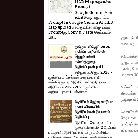
HLB Map உருவாக்க
Prompt
Google Gemini AIல்
HLB Map உருவாக்க
Prompt In Google Gemini AI HLB
Map upload செய்துவிட்டு கீழே உள்ள
Promptஐ, Copy & Paste செய்யவும்.
Ba...
குரூப்-4
தலைவர் பி
தமிழக பட்ஜெட் 2026 -
முக்கிய அம்சங்கள்
தமிழகத்தி
மற்றும் பள்ளி
கல்வித்துறை
குரூப்-1 
அறிவிப்புகள் pdf
மகளிர் மே
தமிழக பட்ஜெட் 2026 -
பார்வையிட
முக்கிய அம்சங்கள் மற்றும் பள்ளி
கல்வித்துறை அறிவிப்புகள் நிதி நிலை
பின்னர்,
அறிக்கை 2026 2027 முக்கிய
அறிவிப்புகள் 1. பள்ளிக்க...
விடைத்தாள
முடிவுகள்
ஆசிரியர் தேர்வு வாரியம்
மூலம் விரைவில்
டிஎன்பிஎஸ
ஆசிரியர்கள் நியமனம்
அறிவிப்பு
தேர்வுக
ஆசிரியர் தேர்வு வாரி​யம்
நடத்தப்ப
மூலம் விரை​வில் 2 ஆயிரம்
ஏற்படுவதை
பட்​ட​தாரி ஆசிரியர்​கள் மற்​றும் ஆசிரியர்
பயிற்றுநர்​களை நியமிக்க பள்​ளிக்​கல்​வித்​