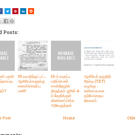
d Posts:
கள் பதவி
55 வயதிற்குட்பட்ட
10-ம் வகுப்பு
ஆசிரியர் தகுதித்
ந்தாய்வு
ஆசிரியர்களுக்கு
மதிப்பெண்
தேர்வு (TET)
கணக்கெடுப்பு
சான்றிதழில்
வழக்கு -
ும்?
பணி!
திருத்தம்: ஜூன் 4-
உண்மையான
ம் தேதிக்குள்
தற்போதைய
விண்ணப்பிக்க
நிலவரம் :
அறிவுறுத்தல்
 Post
Home
Old
omments: