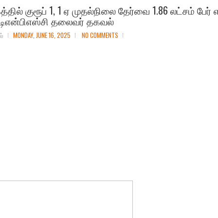
தில் குரூப் 1, 1 ஏ முதல்​நிலை தேர்வை 1.86 லட்​சம் பேர் எ
 டிஎன்​பிஎஸ்சி தலை​வர் தகவல்
ல்
MONDAY, JUNE 16, 2025
NO COMMENTS