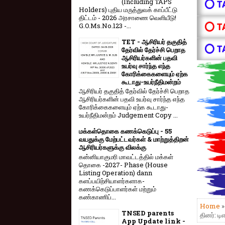
(Including TAPS
⭕ T
Holders) புதிய மருத்துவக் காப்பீட்டு
திட்டம் - 2026 அரசாணை வெளியீடு!
⭕ T
G.O.Ms.No.123 -...
TET - ஆசிரியர் தகுதித்
⭕ T
தேர்வில் தேர்ச்சி பெறாத
ஆசிரியர்களின் பதவி
உயர்வு சார்ந்த எந்த
கோரிக்கைகளையும் ஏற்க
கூடாது-உயர்நீதிமன்றம்
ஆசிரியர் தகுதித் தேர்வில் தேர்ச்சி பெறாத
ஆசிரியர்களின் பதவி உயர்வு சார்ந்த எந்த
கோரிக்கைகளையும் ஏற்க கூடாது-
உயர்நீதிமன்றம் Judgement Copy ...
மக்கள்தொகை கணக்கெடுப்பு - 55
வயதுக்கு மேற்பட்டவர்கள் & மாற்றுத்திறன்
ஆசிரியர்களுக்கு விலக்கு
கன்னியாகுமரி மாவட்டத்தில் மக்கள்
தொகை -2027- Phase (House
Listing Operation) dann
களப்பயிற்சியாளர்களாக-
கணக்கெடுப்பாளர்கள் மற்றும்
கண்காணிப்...
Home
TNSED parents
தினர்: ட
App Update link -