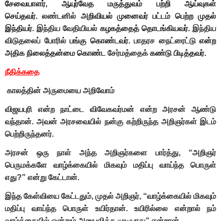
சேவையாளர், ஆயுர்வேத மருத்துவம் பற்றி ஆய்வுகள்
செய்தவர்.
லண்டனில்
அறிவியல் முனைவர் பட்டம் பெற்ற முதல்
இந்தியர்.
இந்திய
வேதியியல்
கழகத்தைத் தொடங்கியவர்.
இந்திய
விடுதலைப் போரில்
பங்கு கொண்டவர்.
பாதரச நைட்ரைட்டு
என்ற
அதிக நிலைத்தன்மை கொண்ட
சேர்மத்தைக்
கண்டு பிடித்தவர்.
நீதிக்கதை
காலத்தின் அருமையை அறிவோம்
விஜயபுரி என்ற நாட்டை விவேகவர்மன் என்ற அரசன் ஆண்டு
வந்தான். அவன் அரசவையில் நன்கு கற்றிருந்த அறிஞர்கள் இடம்
பெற்றிருந்தனர்.
அரசன் ஒரு நாள் அந்த அறிஞர்களை பார்த்து, “அறிஞர்
பெருமக்களே வாழ்க்கையில் மிகவும் மதிப்பு வாய்ந்த பொருள்
எது?” என்று கேட்டான்.
இந்த கேள்வியை கேட்டதும், முதல் அறிஞர், “வாழ்க்கையில் மிகவும்
மதிப்பு வாய்ந்த பொருள் உயிர்தான். உயிரில்லை என்றால் நம்
வாழ்க்கையில் ஒன்றும் அனுபவிக்க முடியாது” என்றான்.