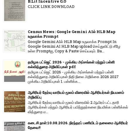
B.Lit Incentive G.O
CLICK LINK DOWNLOAD
Census News : Google Gemini AIல் HLB Map
உருவாக்க Prompt
Google Gemini AIல் HLB Map உருவாக்க Prompt In
Google Gemini AI HLB Map upload செய்துவிட்டு கீழே
உள்ள Promptஐ, Copy & Paste செய்யவும். Ba...
தமிழக பட்ஜெட் 2026 - முக்கிய அம்சங்கள் மற்றும் பள்ளி
கல்வித்துறை அறிவிப்புகள் pdf
தமிழக பட்ஜெட் 2026 - முக்கிய அம்சங்கள் மற்றும் பள்ளி
கல்வித்துறை அறிவிப்புகள் நிதி நிலை அறிக்கை 2026 2027
முக்கிய அறிவிப்புகள் 1. பள்ளிக்க...
ஆசிரியர் தேர்வு வாரியம் மூலம் விரைவில் ஆசிரியர்கள் நியமனம்
அறிவிப்பு
ஆசிரியர் தேர்வு வாரி​யம் மூலம் விரை​வில் 2 ஆயிரம் பட்​ட​தாரி
ஆசிரியர்​கள் மற்​றும் ஆசிரியர் பயிற்றுநர்​களை நியமிக்க பள்​ளிக்​கல்​
வித்​துறை ம...
கடைசி நாள்:10.08.2026. நிரந்தரப் பணியிடம் தலைமை ஆசிரியர்
தேவை!!