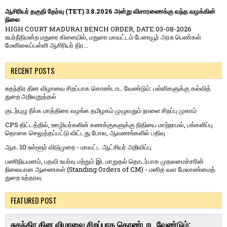
ஆசிரியர் தகுதி தேர்வு (TET) 3.8.2026 அன்று விசாரணைக்கு வந்த வழக்கின்
நிலை
HIGH COURT MADURAI BENCH ORDER, DATE:03-08-2026
உயர்நீதிமன்ற மதுரை கிளையில், மதுரை மாவட்டம் பேரையூர் அரசு பெண்கள்
மேனிலைப்பள்ளி ஆசிரியர் திர...
RECENT POSTS
சுதந்திர தின விழாவை சிறப்பாக கொண்டாட வேண்டும்: பள்ளிகளுக்கு கல்வித்
துறை அறிவுறுத்தல்
குடற்புழு நீக்க மாத்திரை வழங்க தமிழகம் முழுவதும் நாளை சிறப்பு முகாம்
CPS திட்டத்தில், ஊழியர்களின் கணக்குகளுக்கு நிதியை மாற்றாமல், பங்களிப்பு
தொகை செலுத்தப்பட்டு விட்டது போல, ஆவணங்களில் பதிவு
ஆக. 10 உள்ளூர் விடுமுறை - மாவட்ட ஆட்சியர் அறிவிப்பு
பணிநியமனம், பதவி உயர்வு மற்றும் இடமாறுதல் தொடர்பாக முதலமைச்சரின்
நிலையான ஆணைகள் (Standing Orders of CM) - மனித வள மேலாண்மைத்
துறை உத்தரவு
FEATURED POST
சுதந்திர தின விழாவை சிறப்பாக கொண்டாட வேண்டும்: