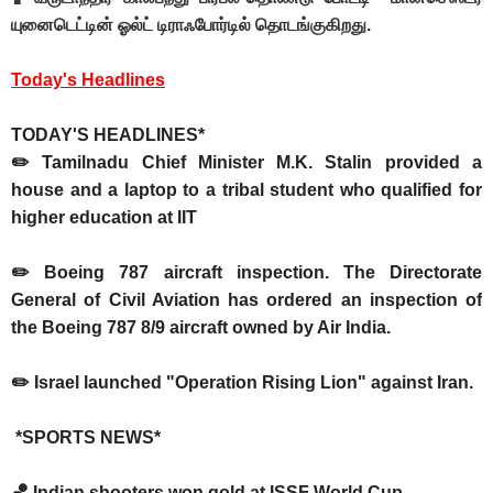
யுனைடெட்டின் ஓல்ட் டிராஃபோர்டில் தொடங்குகிறது.
Today's Headlines
TODAY'S HEADLINES*
✏️ Tamilnadu Chief Minister M.K. Stalin provided a
house and a laptop to a tribal student who qualified for
higher education at IIT
✏️ Boeing 787 aircraft inspection. The Directorate
General of Civil Aviation has ordered an inspection of
the Boeing 787 8/9 aircraft owned by Air India.
✏️ Israel launched "Operation Rising Lion" against Iran.
*SPORTS NEWS*
🏀 Indian shooters won gold at ISSF World Cup.