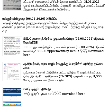
பட்டதாரி தலைமை ஆசிரியர் தேவை பணியிடம் : 31.03.2025
முதல் காலிப்பணியிடம் நிரப்ப அனுமதி : வள்ளியூர் மாவட்டக்கல்வி
அலுவலரின் (தொடக்கக்கல்வி) செ...
உள்ளூர் விடுமுறை (06.08.2026) அறிவிப்பு
உள்ளூர் விடுமுறை திருத்தணி முருகன் கோயில் ஆடி கிருத்திகை விழாவை
முன்னிட்டு நாளை (06.08.2026) திருவள்ளூர் மாவட்டத்திற்கு உள்ளூர் விடுமுறை
அற...
SSLC துணைத் தேர்வு முடிவுகள் இன்று (05.08.2026) பிற்பகல்
வெளியீடு!!!
SSLC துணைத் தேர்வு முடிவுகள் நாளை (05.08.2026) பிற்பகல்
வெளியீடு! SSLC Supplementary Result 👇👇👇 Download
here
ஆசிரியர்கள், அரசு ஊழியர்களுக்கு பேரதிர்ச்சி அளித்த தவெக
அரசு
முந்தைய அரசால் அறிவிக்கப்பட்ட தமிழ்நாடு உறுதிளிக்கப்பட்ட
ஓய்வூதியத் திட்டத்திற்கான (TNGPS) ஒதுக்கீடான ரூ.11,000
கோடி முழுமையாக நீக்கப்பட்டுள...
மகிழ் முற்றம் பதிவேடு
மகிழ் முற்றம் பதிவேடு 👇👇👇👇 Download here