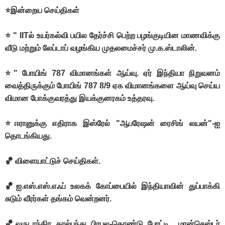
⭐இன்றைய செய்திகள்
⭐ " IITல் உயர்கல்வி பயில தேர்ச்சி பெற்ற பழங்குடியின மாணவிக்கு
வீடு மற்றும் லேப்டாப் வழங்கிய முதலமைச்சர் மு.க.ஸ்டாலின்.
⭐" போயிங் 787 விமானங்கள் ஆய்வு. ஏர் இந்தியா நிறுவனம்
வைத்திருக்கும் போயிங் 787 8/9 ஏக விமானங்களை ஆய்வு செய்ய
விமான போக்குவரத்து இயக்குனரகம் உத்தரவு.
⭐ஈரானுக்கு எதிராக இஸ்ரேல் "ஆபரேஷன் ரைசிங் லயன்"-ஐ
தொடங்கியது.
🏀 விளையாட்டுச் செய்திகள்.
🏀ஐ.எஸ்.எஸ்.எஃப் உலகக் கோப்பையில் இந்தியாவின் துப்பாக்கி
சுடும் வீரர்கள் தங்கம் வென்றனர்.
🏀வருடாந்திர கால்பந்து பிரபல-தொண்டு போட்டி மான்செஸ்டர்