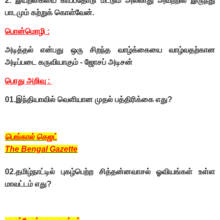
2. இயற்கையை காப்பதோடு மட்டும் அல்லாது அவற்றில் இருந்து
பாடமும் கற்றுக் கொள்வேன்.
பொன்மொழி :
அடித்தல் என்பது ஒரு சிறந்த வாழ்க்கையை வாழ்வதற்கான
அடிப்படை கருவியாகும் - ஜோசப் அடிசன்
பொது அறிவு :
01.இந்தியாவில் வெளியான முதல் பத்திரிக்கை எது?
பெங்கால் கெஜட்
The Bengal Gazette
02.தமிழ்நாட்டில் புகழ்பெற்ற சித்தன்னவாசல் ஓவியங்கள் உள்ள
மாவட்டம் எது?