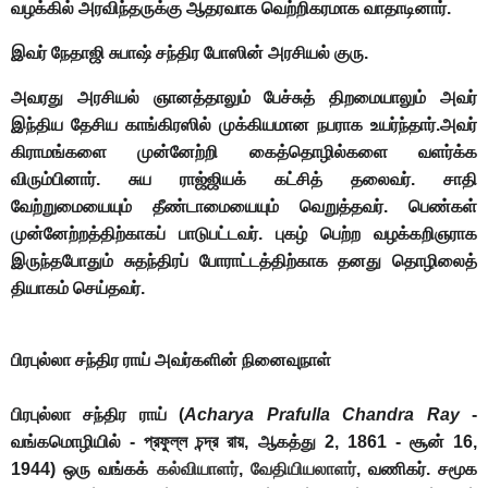
வழக்கில் அரவிந்தருக்கு ஆதரவாக வெற்றிகரமாக வாதாடினார்.
இவர் நேதாஜி சுபாஷ் சந்திர போஸின் அரசியல் குரு.
அவரது அரசியல் ஞானத்தாலும் பேச்சுத் திறமையாலும் அவர்
இந்திய தேசிய காங்கிரஸில் முக்கியமான நபராக உயர்ந்தார்.அவர்
கிராமங்களை முன்னேற்றி கைத்தொழில்களை வளர்க்க
விரும்பினார். சுய ராஜ்ஜியக் கட்சித் தலைவர். சாதி
வேற்றுமையையும் தீண்டாமையையும் வெறுத்தவர். பெண்கள்
முன்னேற்றத்திற்காகப் பாடுபட்டவர். புகழ் பெற்ற வழக்கறிஞராக
இருந்தபோதும் சுதந்திரப் போராட்டத்திற்காக தனது தொழிலைத்
தியாகம் செய்தவர்.
பிரபுல்லா சந்திர ராய்
அவர்களின் நினைவுநாள்
பிரபுல்லா சந்திர ராய்
(
Acharya Prafulla Chandra Ray
-
வங்கமொழியில் - প্রফুল্ল চন্দ্র রায়, ஆகத்து 2, 1861 - சூன் 16,
1944) ஒரு வங்கக்
கல்வியாளர்
,
வேதியியலாளர்
, வணிகர். சமூக