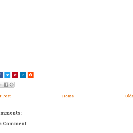
 Post
Home
Old
omments:
 a Comment