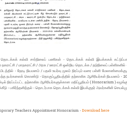
ு தொடக்கக் கல்வி சார்நிலைப் பணிகள் - தொடக்கக் கல்வி இயக்ககக் கட்டுப்பாட்
் நகராட்சி / மாநகராட்சி / அரசு / ஊராட்சி ஒன்றிய தொடக்க / நடுநிலைப் பள்ளிகளில்
ிடத்தில் - நேரடி நியமனம் / பதவி உயர்வு மூலம் நிரப்பும் வரை பள்ளி மேலாண்மைக்க
்ந்த நபர்களைக் கொண்டு - தொகுப்பூதியத்தில் தற்காலிக ஆசிரியர்கள் நியமனம் - 20
டில் நிரப்பப்பட்ட தற்காலிக ஆசிரியர்களுக்கான மதிப்பூதியம் ( Honorarium ) வழங
ுக்கீடு - பகிர்ந்தளித்தல் - தொடர்பாக தொடக்கக் கல்வி இயக்குநர் அவர்களின் செயல்
porary Teachers Appointment Honorarium -
Download here