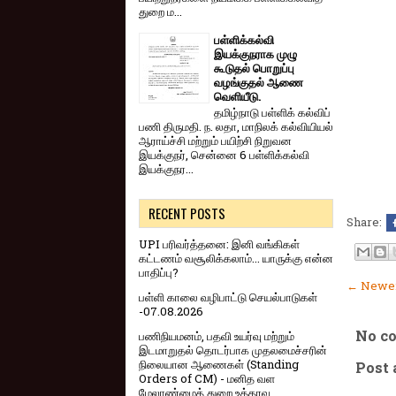
துறை ம...
பள்ளிக்கல்வி
இயக்குநராக முழு
கூடுதல் பொறுப்பு
வழங்குதல் ஆணை
வெளியீடு.
தமிழ்நாடு பள்ளிக் கல்விப்
பணி திருமதி. ந. லதா, மாநிலக் கல்வியியல்
ஆராய்ச்சி மற்றும் பயிற்சி நிறுவன
இயக்குநர், சென்னை 6 பள்ளிக்கல்வி
இயக்குநர...
RECENT POSTS
Share:
UPI பரிவர்த்தனை: இனி வங்கிகள்
கட்டணம் வசூலிக்கலாம்... யாருக்கு என்ன
பாதிப்பு?
← Newer
பள்ளி காலை வழிபாட்டு செயல்பாடுகள்
-07.08.2026
No c
பணிநியமனம், பதவி உயர்வு மற்றும்
இடமாறுதல் தொடர்பாக முதலமைச்சரின்
நிலையான ஆணைகள் (Standing
Post
Orders of CM) - மனித வள
மேலாண்மைத் துறை உத்தரவு