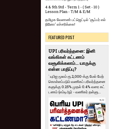
4 & 5th Std - Term 1 - ( Set - 10 )
Lesson Plan - T/M & E/M
தமிழக வேளாண் பட்ஜெட்டில் 'சூப்பர் எல்
நினோ' எச்சரிக்கை!
FEATURED POST
UPI பரிவர்த்தனை: இனி
வங்கிகள் கட்டணம்
வசூலிக்கலாம்... யாருக்கு
என்ன பாதிப்பு?
` யுபிஐ மூலம் ரூ.2,000-க்கு மேல் மேற்​
கொள்​ளப்​படும் வணி​கப் பரிவர்த்​தனை​
களுக்கு 0.25% முதல் 0.4% வரை கட்​
ட​ணம் (எம்​டிஆர் - வணி​கர் தள்​ளு...