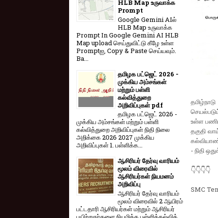
HLB Map உருவாக்க
Prompt
Google Gemini AIல்
HLB Map உருவாக்க
Prompt In Google Gemini AI HLB
Map upload செய்துவிட்டு கீழே உள்ள
Promptஐ, Copy & Paste செய்யவும்.
Ba...
தமிழக பட்ஜெட் 2026 -
முக்கிய அம்சங்கள்
மற்றும் பள்ளி
கல்வித்துறை
தமிழ்நாட
அறிவிப்புகள் pdf
செயல்படும
தமிழக பட்ஜெட் 2026 -
உள்ள பணிய
முக்கிய அம்சங்கள் மற்றும் பள்ளி
கல்வித்துறை அறிவிப்புகள் நிதி நிலை
தகுதி வாய
அறிக்கை 2026 2027 முக்கிய
கல்வியாண்
அறிவிப்புகள் 1. பள்ளிக்க...
- நிதி ஒத
ஆசிரியர் தேர்வு வாரியம்
மூலம் விரைவில்
👇👇👇👇
ஆசிரியர்கள் நியமனம்
அறிவிப்பு
SMC Tem
ஆசிரியர் தேர்வு வாரி​யம்
மூலம் விரை​வில் 2 ஆயிரம்
பட்​ட​தாரி ஆசிரியர்​கள் மற்​றும் ஆசிரியர்
பயிற்றுநர்​களை நியமிக்க பள்​ளிக்​கல்​வித்​