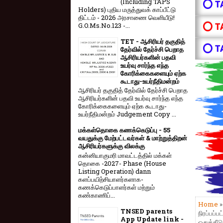
(Including TAPS
⭕ T
Holders) புதிய மருத்துவக் காப்பீட்டு
திட்டம் - 2026 அரசாணை வெளியீடு!
⭕ T
G.O.Ms.No.123 -...
TET - ஆசிரியர் தகுதித்
⭕ T
தேர்வில் தேர்ச்சி பெறாத
ஆசிரியர்களின் பதவி
உயர்வு சார்ந்த எந்த
கோரிக்கைகளையும் ஏற்க
கூடாது-உயர்நீதிமன்றம்
ஆசிரியர் தகுதித் தேர்வில் தேர்ச்சி பெறாத
ஆசிரியர்களின் பதவி உயர்வு சார்ந்த எந்த
கோரிக்கைகளையும் ஏற்க கூடாது-
உயர்நீதிமன்றம் Judgement Copy ...
மக்கள்தொகை கணக்கெடுப்பு - 55
வயதுக்கு மேற்பட்டவர்கள் & மாற்றுத்திறன்
ஆசிரியர்களுக்கு விலக்கு
கன்னியாகுமரி மாவட்டத்தில் மக்கள்
தொகை -2027- Phase (House
Listing Operation) dann
களப்பயிற்சியாளர்களாக-
கணக்கெடுப்பாளர்கள் மற்றும்
கண்காணிப்...
Home
TNSED parents
நிரப்பப்
App Update link -
ஒதுக்கீட