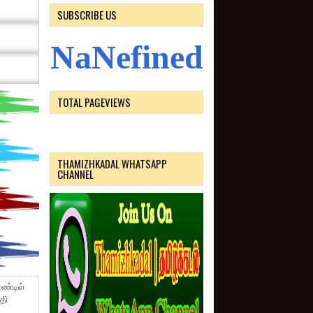
SUBSCRIBE US
N
a
N
e
f
i
n
e
d
TOTAL PAGEVIEWS
THAMIZHKADAL WHATSAPP
CHANNEL
ாண்டில்
தி