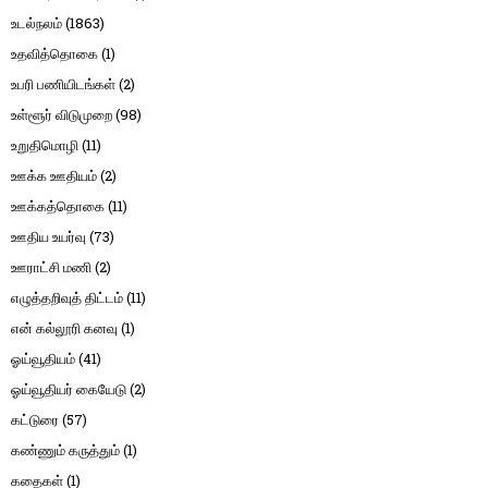
உடல்நலம்
(1863)
உதவித்தொகை
(1)
உபரி பணியிடங்கள்
(2)
உள்ளூர் விடுமுறை
(98)
உறுதிமொழி
(11)
ஊக்க ஊதியம்
(2)
ஊக்கத்தொகை
(11)
ஊதிய உயர்வு
(73)
ஊராட்சி மணி
(2)
எழுத்தறிவுத் திட்டம்
(11)
என் கல்லூரி கனவு
(1)
ஓய்வூதியம்
(41)
ஓய்வூதியர் கையேடு
(2)
கட்டுரை
(57)
கண்ணும் கருத்தும்
(1)
கதைகள்
(1)