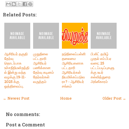
Related Posts:
ஆசிரியர் தகுதி
முதுநிலை
நடுநிலைப்பள்ளி
பி.லிட் தமிழ்
தேர்வு
பட்டதாரி
தலைமை
முதல் எம்.பி.ஏ
தொடர்பாக
ஆசிரியர்
ஆசிரியகளாக
வரை; 25
உச்சநீதிமன்றத்தி
பணிக்கான
பட்டதாரி
பட்டப்படிப்புகளு
ல் இன்று வந்த
தேர்வு கடினம்
ஆசிரியர்கள்
க்கு உயர்
வழக்கு 19-11-
தேர்வர்கள்
நியமிக்கப்படுவ
கல்வித்துறை
2025 க்கு
வருத்தம்
ரா? - ஆசிரியர்
அங்கீகாரம்
ஒத்திவைப்பு.
சங்கம்
← Newer Post
Home
Older Post →
No comments:
Post a Comment