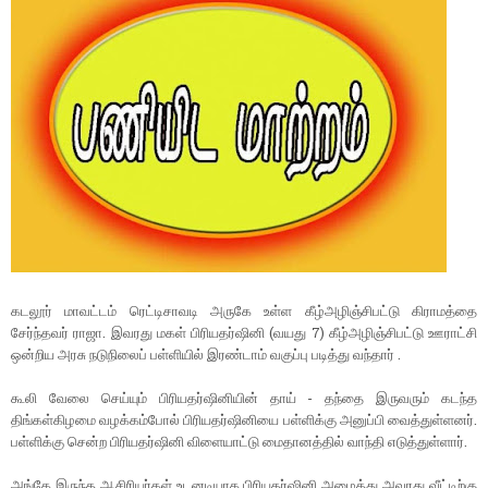
கடலூர் மாவட்டம் ரெட்டிசாவடி அருகே உள்ள கீழ்அழிஞ்சிபட்டு கிராமத்தை
சேர்ந்தவர் ராஜா. இவரது மகள் பிரியதர்ஷினி (வயது 7) கீழ்அழிஞ்சிபட்டு ஊராட்சி
ஒன்றிய அரசு நடுநிலைப் பள்ளியில் இரண்டாம் வகுப்பு படித்து வந்தார் .
கூலி வேலை செய்யும் பிரியதர்ஷினியின் தாய் - தந்தை இருவரும் கடந்த
திங்கள்கிழமை வழக்கம்போல் பிரியதர்ஷினியை பள்ளிக்கு அனுப்பி வைத்துள்ளனர்.
பள்ளிக்கு சென்ற பிரியதர்ஷினி விளையாட்டு மைதானத்தில் வாந்தி எடுத்துள்ளார்.
அங்கே இருந்த ஆசிரியர்கள் உடனடியாக பிரியதர்ஷினி அழைத்து அவரது வீட்டிற்கு