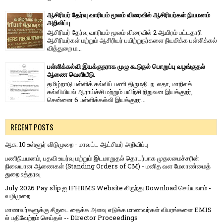
ஆசிரியர் தேர்வு வாரியம் மூலம் விரைவில் ஆசிரியர்கள் நியமனம்
அறிவிப்பு
ஆசிரியர் தேர்வு வாரி​யம் மூலம் விரை​வில் 2 ஆயிரம் பட்​ட​தாரி
ஆசிரியர்​கள் மற்​றும் ஆசிரியர் பயிற்றுநர்​களை நியமிக்க பள்​ளிக்​கல்​
வித்​துறை ம...
பள்ளிக்கல்வி இயக்குநராக முழு கூடுதல் பொறுப்பு வழங்குதல்
ஆணை வெளியீடு.
தமிழ்நாடு பள்ளிக் கல்விப் பணி திருமதி. ந. லதா, மாநிலக்
கல்வியியல் ஆராய்ச்சி மற்றும் பயிற்சி நிறுவன இயக்குநர்,
சென்னை 6 பள்ளிக்கல்வி இயக்குநர...
RECENT POSTS
ஆக. 10 உள்ளூர் விடுமுறை - மாவட்ட ஆட்சியர் அறிவிப்பு
பணிநியமனம், பதவி உயர்வு மற்றும் இடமாறுதல் தொடர்பாக முதலமைச்சரின்
நிலையான ஆணைகள் (Standing Orders of CM) - மனித வள மேலாண்மைத்
துறை உத்தரவு
July 2026 Pay slip ஐ IFHRMS Website லிருந்து Download செய்யலாம் -
வழிமுறை
மாணவர்களுக்கு சீருடை தைக்க அளவு எடுக்க மாணவர்கள் விபரங்களை EMIS
ல் பதிவேற்றம் செய்தல் -- Director Proceedings