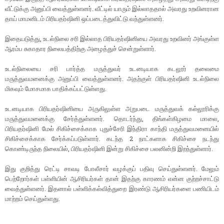
வீட்டுக்கு அனுப்பி வைத்துள்ளனர். வீட்டில் யாரும் இல்லாததால் அவரது உறவினரான
தாய் மாமனிடம் பிரியதர்ஷினி ஒப்படைத்துவிட்டு வந்துள்ளனர்.
இதையடுத்து, உடல்நிலை சரி இல்லாத பிரியதர்ஷினியை அவரது உறவினர் அங்குள்ள
ஆரம்ப சுகாதார நிலையத்திற்கு அழைத்துச் சென்றுள்ளார்.
உடல்நிலையை சரி பார்த்த மருத்துவர் உடனடியாக கடலூர் தலைமை
மருத்துவமனைக்கு அனுப்பி வைத்துள்ளனர். அதற்குள் பிரியதர்ஷினி உடல்நிலை
மிகவும் மோசமாக பாதிக்கப்பட்டுள்ளது.
உடனடியாக பிரியதர்ஷினியை அருகிலுள்ள அறுபடை மருத்துவக் கல்லூரிக்கு
மருத்துவமனைக்கு சேர்த்துள்ளனர். தொடர்ந்து, திங்கள்கிழமை மாலை,
பிரியதர்ஷினி மேல் சிகிச்சைக்காக புதுச்சேரி இந்திரா காந்தி மருத்துவமனையில்
சிகிச்சைக்காக சேர்க்கப்படுள்ளார். கடந்த 2 நாட்களாக சிகிச்சை நடந்து
கொண்டிருந்த நிலையில், பிரியதர்ஷினி இன்று சிகிச்சை பலனின்றி இறந்துள்ளார்.
இது குறித்து ரெட்டி சாவடி போலீசார் வழக்குப் பதிவு செய்துள்ளனர். மேலும்
பெற்றோர்கள் பள்ளியின் ஆசிரியர்கள் தான் இதற்கு காரணம் என்ன குற்றச்சாட்டு
வைத்துள்ளனர். இதனால் பள்ளிக்கல்வித்துறை இரண்டு ஆசிரியர்களை பணியிடம்
மாற்றம் செய்துள்ளது.