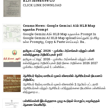
B.Lit Incentive G.O
CLICK LINK DOWNLOAD
Census News : Google Gemini AIல் HLB Map
உருவாக்க Prompt
Google Gemini AIல் HLB Map உருவாக்க Prompt In
Google Gemini AI HLB Map upload செய்துவிட்டு கீழே
உள்ள Promptஐ, Copy & Paste செய்யவும். Ba...
தமிழக பட்ஜெட் 2026 - முக்கிய அம்சங்கள் மற்றும் பள்ளி
கல்வித்துறை அறிவிப்புகள் pdf
தமிழக பட்ஜெட் 2026 - முக்கிய அம்சங்கள் மற்றும் பள்ளி
கல்வித்துறை அறிவிப்புகள் நிதி நிலை அறிக்கை 2026 2027
முக்கிய அறிவிப்புகள் 1. பள்ளிக்க...
ஆசிரியர் தேர்வு வாரியம் மூலம் விரைவில் ஆசிரியர்கள் நியமனம்
அறிவிப்பு
ஆசிரியர் தேர்வு வாரி​யம் மூலம் விரை​வில் 2 ஆயிரம் பட்​ட​தாரி
ஆசிரியர்​கள் மற்​றும் ஆசிரியர் பயிற்றுநர்​களை நியமிக்க பள்​ளிக்​கல்​
வித்​துறை ம...
பள்ளிக்கல்வி இயக்குநராக முழு கூடுதல் பொறுப்பு வழங்குதல்
ஆணை வெளியீடு.