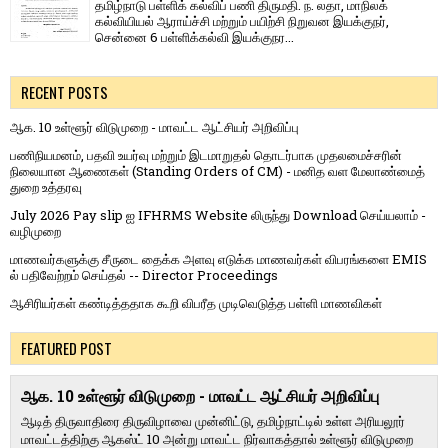
தமிழ்நாடு பள்ளிக் கல்விப் பணி திருமதி. ந. லதா, மாநிலக்
கல்வியியல் ஆராய்ச்சி மற்றும் பயிற்சி நிறுவன இயக்குநர்,
சென்னை 6 பள்ளிக்கல்வி இயக்குநர...
RECENT POSTS
ஆக. 10 உள்ளூர் விடுமுறை - மாவட்ட ஆட்சியர் அறிவிப்பு
பணிநியமனம், பதவி உயர்வு மற்றும் இடமாறுதல் தொடர்பாக முதலமைச்சரின்
நிலையான ஆணைகள் (Standing Orders of CM) - மனித வள மேலாண்மைத்
துறை உத்தரவு
July 2026 Pay slip ஐ IFHRMS Website லிருந்து Download செய்யலாம் -
வழிமுறை
மாணவர்களுக்கு சீருடை தைக்க அளவு எடுக்க மாணவர்கள் விபரங்களை EMIS
ல் பதிவேற்றம் செய்தல் -- Director Proceedings
ஆசிரியர்கள் கண்டித்ததாக கூறி விபரீத முடிவெடுத்த பள்ளி மாணவிகள்
FEATURED POST
ஆக. 10 உள்ளூர் விடுமுறை - மாவட்ட ஆட்சியர் அறிவிப்பு
ஆடித் திருவாதிரை திருவிழாவை முன்னிட்டு, தமிழ்நாட்டில் உள்ள அரியலூர்
மாவட்டத்திற்கு ஆகஸ்ட் 10 அன்று மாவட்ட நிர்வாகத்தால் உள்ளூர் விடுமுறை