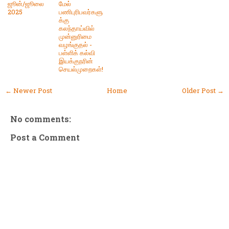
ஜூன்/ஜூலை
மேல்
2025
பணிபுரிபவர்களு
க்கு
கலந்தாய்வில்
முன்னுரிமை
வழங்குதல் -
பள்ளிக் கல்வி
இயக்குநரின்
செயல்முறைகள்!
← Newer Post
Home
Older Post →
No comments:
Post a Comment