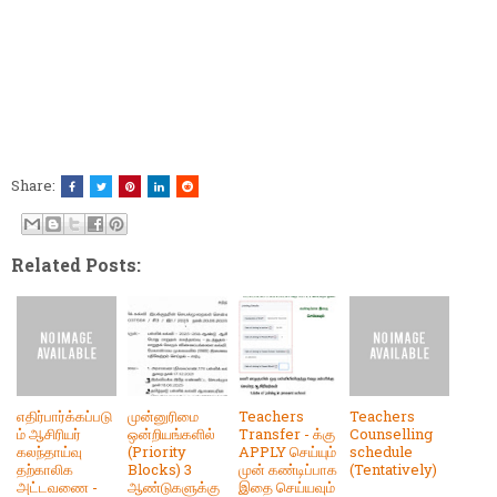
Share:
Related Posts:
எதிர்பார்க்கப்படு
முன்னுரிமை
Teachers
Teachers
ம் ஆசிரியர்
ஒன்றியங்களில்
Transfer - க்கு
Counselling
கலந்தாய்வு
(Priority
APPLY செய்யும்
schedule
தற்காலிக
Blocks) 3
முன் கண்டிப்பாக
(Tentatively)
அட்டவணை -
ஆண்டுகளுக்கு
இதை செய்யவும்