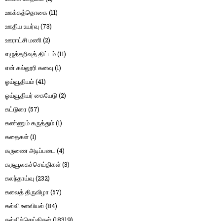
ஊக்கத்தொகை
(11)
ஊதிய உயர்வு
(73)
ஊராட்சி மணி
(2)
எழுத்தறிவுத் திட்டம்
(11)
என் கல்லூரி கனவு
(1)
ஓய்வூதியம்
(41)
ஓய்வூதியர் கையேடு
(2)
கட்டுரை
(57)
கண்ணும் கருத்தும்
(1)
கதைகள்
(1)
கருணை அடிப்படை
(4)
கருவூலகச்செய்திகள்
(3)
கலந்தாய்வு
(232)
கலைத் திருவிழா
(57)
கல்வி உளவியல்
(84)
கல்விச்செய்திகள்
(18319)