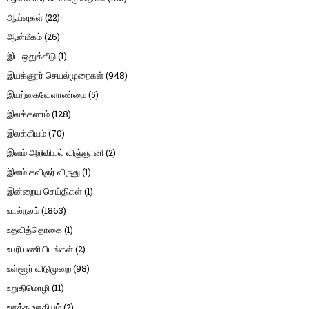
ஆய்வுகள்
(22)
ஆன்மீகம்
(26)
இட ஒதுக்கீடு
(1)
இயக்குநர் செயல்முறைகள்
(948)
இயற்கைவேளாண்மை
(5)
இலக்கணம்
(128)
இலக்கியம்
(70)
இளம் அறிவியல் விஞ்ஞானி
(2)
இளம் கவிஞர் விருது
(1)
இன்றைய செய்திகள்
(1)
உடல்நலம்
(1863)
உதவித்தொகை
(1)
உபரி பணியிடங்கள்
(2)
உள்ளூர் விடுமுறை
(98)
உறுதிமொழி
(11)
ஊக்க ஊதியம்
(2)