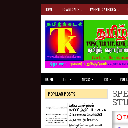
»
»
HOME
DOWNLOADS
PARENT CATEGORY
»
»
»
HOME
TET
TNPSC
TRB
POLI
SPE
POPULAR POSTS
ST
புதிய மருத்துவக்
காப்பீட்டு திட்டம் - 2026
அரசாணை வெளியீடு!
⭕ T
அரசு ஊழியர்கள் &
ஓய்வூதியர்களுக்கான