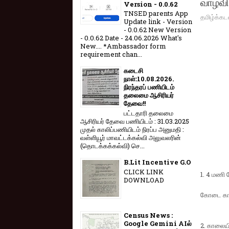
வாழ்வ
Version - 0.0.62
TNSED parents App
தமிழ்க்கட
Update link - Version
- 0.0.62 New Version
- 0.0.62 Date - 24.06.2026 What's
New.... *Ambassador form
requirement chan...
கடைசி
நாள்:10.08.2026.
நிரந்தரப் பணியிடம்
தலைமை ஆசிரியர்
தேவை!!
பட்டதாரி தலைமை
ஆசிரியர் தேவை பணியிடம் : 31.03.2025
முதல் காலிப்பணியிடம் நிரப்ப அனுமதி :
வள்ளியூர் மாவட்டக்கல்வி அலுவலரின்
(தொடக்கக்கல்வி) செ...
B.Lit Incentive G.O
CLICK LINK
1. 4 மணி ந
DOWNLOAD
கோடை காலத
Census News :
Google Gemini AIல்
2. காலையில