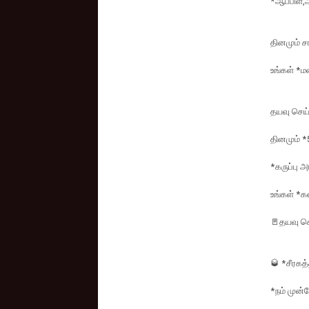
*ஆப்பிள்,
தினமும் ச
உங்கள் *
தயவு செய்
தினமும் *5
*கருப்பு அ
உங்கள் *
🚪தயவு செ
🥃 *சீரகத
*நம் முன்