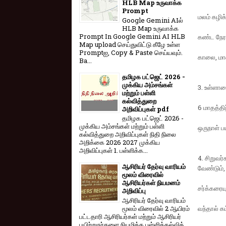
HLB Map உருவாக்க
Prompt
மலம் கழிக
Google Gemini AIல்
HLB Map உருவாக்க
Prompt In Google Gemini AI HLB
கண்ட நேரத
Map upload செய்துவிட்டு கீழே உள்ள
Promptஐ, Copy & Paste செய்யவும்.
காலை, மா
Ba...
தமிழக பட்ஜெட் 2026 -
முக்கிய அம்சங்கள்
3. உள்ளாட
மற்றும் பள்ளி
கல்வித்துறை
6 மாதத்தி
அறிவிப்புகள் pdf
தமிழக பட்ஜெட் 2026 -
முக்கிய அம்சங்கள் மற்றும் பள்ளி
ஒருநாள் ப
கல்வித்துறை அறிவிப்புகள் நிதி நிலை
அறிக்கை 2026 2027 முக்கிய
அறிவிப்புகள் 1. பள்ளிக்க...
4. சிறுவர
ஆசிரியர் தேர்வு வாரியம்
வேண்டும்,
மூலம் விரைவில்
ஆசிரியர்கள் நியமனம்
சர்க்கரையு
அறிவிப்பு
ஆசிரியர் தேர்வு வாரி​யம்
மூலம் விரை​வில் 2 ஆயிரம்
வந்தால் கட
பட்​ட​தாரி ஆசிரியர்​கள் மற்​றும் ஆசிரியர்
பயிற்றுநர்​களை நியமிக்க பள்​ளிக்​கல்​வித்​