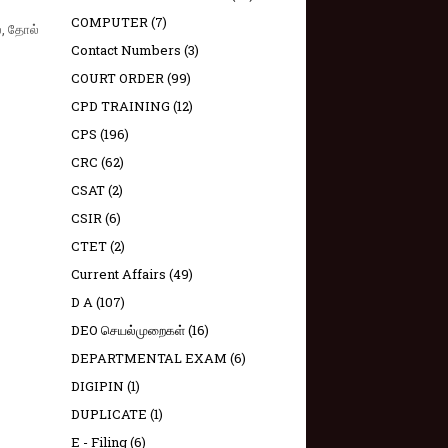
COMPUTER
(7)
், தோல்
Contact Numbers
(3)
COURT ORDER
(99)
CPD TRAINING
(12)
CPS
(196)
CRC
(62)
CSAT
(2)
CSIR
(6)
CTET
(2)
Current Affairs
(49)
D A
(107)
DEO செயல்முறைகள்
(16)
DEPARTMENTAL EXAM
(6)
DIGIPIN
(1)
DUPLICATE
(1)
E - Filing
(6)