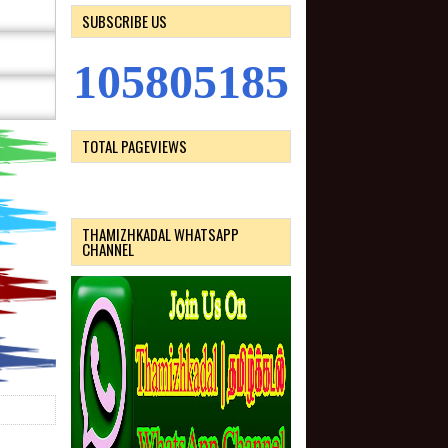
SUBSCRIBE US
1
0
5
8
0
5
1
8
5
TOTAL PAGEVIEWS
THAMIZHKADAL WHATSAPP
CHANNEL