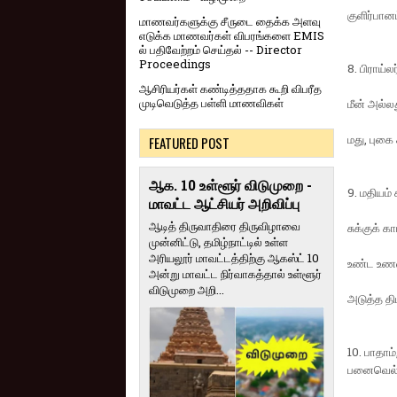
குளிர்பான
மாணவர்களுக்கு சீருடை தைக்க அளவு
எடுக்க மாணவர்கள் விபரங்களை EMIS
ல் பதிவேற்றம் செய்தல் -- Director
Proceedings
8. பிராய்
ஆசிரியர்கள் கண்டித்ததாக கூறி விபரீத
முடிவெடுத்த பள்ளி மாணவிகள்
மீன் அல்லத
மது, புகை
FEATURED POST
ஆக. 10 உள்ளூர் விடுமுறை -
9. மதியம் 
மாவட்ட ஆட்சியர் அறிவிப்பு
ஆடித் திருவாதிரை திருவிழாவை
சுக்குக் க
முன்னிட்டு, தமிழ்நாட்டில் உள்ள
அரியலூர் மாவட்டத்திற்கு ஆகஸ்ட் 10
உண்ட உணவு
அன்று மாவட்ட நிர்வாகத்தால் உள்ளூர்
விடுமுறை அறி...
அடுத்த தி
10. பாதாம்
பனைவெல்லம