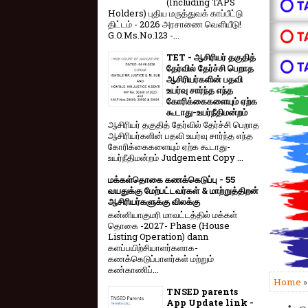
(Including TAPS
⭕ T
Holders) புதிய மருத்துவக் காப்பீட்டு
திட்டம் - 2026 அரசாணை வெளியீடு!
⭕ T
G.O.Ms.No.123 -...
TET - ஆசிரியர் தகுதித்
⭕ T
தேர்வில் தேர்ச்சி பெறாத
ஆசிரியர்களின் பதவி
உயர்வு சார்ந்த எந்த
கோரிக்கைகளையும் ஏற்க
கூடாது-உயர்நீதிமன்றம்
ஆசிரியர் தகுதித் தேர்வில் தேர்ச்சி பெறாத
ஆசிரியர்களின் பதவி உயர்வு சார்ந்த எந்த
கோரிக்கைகளையும் ஏற்க கூடாது-
உயர்நீதிமன்றம் Judgement Copy ...
மக்கள்தொகை கணக்கெடுப்பு - 55
வயதுக்கு மேற்பட்டவர்கள் & மாற்றுத்திறன்
ஆசிரியர்களுக்கு விலக்கு
கன்னியாகுமரி மாவட்டத்தில் மக்கள்
தொகை -2027- Phase (House
Listing Operation) dann
களப்பயிற்சியாளர்களாக-
கணக்கெடுப்பாளர்கள் மற்றும்
கண்காணிப்...
Home
TNSED parents
App Update link -