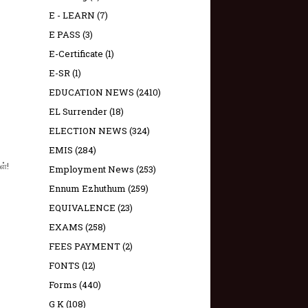
E - LEARN
(7)
E PASS
(3)
E-Certificate
(1)
E-SR
(1)
EDUCATION NEWS
(2410)
EL Surrender
(18)
ELECTION NEWS
(324)
EMIS
(284)
ள்!
Employment News
(253)
Ennum Ezhuthum
(259)
EQUIVALENCE
(23)
EXAMS
(258)
FEES PAYMENT
(2)
FONTS
(12)
Forms
(440)
G K
(108)