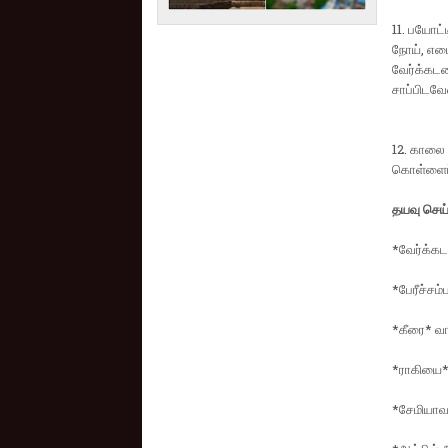
11. பயோட்
நோய், எடை
வேர்க்கடலை
சாப்பிடவே
12. காலை 
கொள்ளைப்
தயவு செய்
*வேர்க்க
*பேரீச்சம
*கீரை* வார
*ராகியை
*சேமியாவ