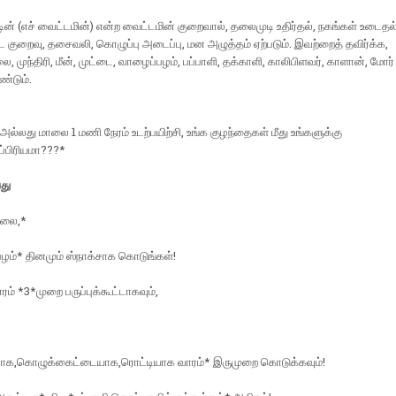
டின் (எச் வைட்டமின்) என்ற வைட்டமின் குறைவால், தலைமுடி உதிர்தல், நகங்கள் உடைதல
 குறைவு, தசைவலி, கொழுப்பு அடைப்பு, மன அழுத்தம் ஏற்படும். இவற்றைத் தவிர்க்க,
, முந்திரி, மீன், முட்டை, வாழைப்பழம், பப்பாளி, தக்காளி, காலிபிளவர், காளான், மோர்
ண்டும்.
அல்லது மாலை 1 மணி நேரம் உடற்பயிற்சி, உங்க குழந்தைகள் மீது உங்களுக்கு
பிரியமா???*
து
டலை,*
்பழம்* தினமும் ஸ்நாக்சாக கொடுங்கள்!
ம் *3*முறை பருப்புக்கூட்டாகவும்,
*
ாக,கொழுக்கைட்டையாக,ரொட்டியாக வாரம்* இருமுறை கொடுக்கவும்!