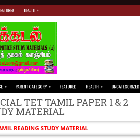
»
FEATURED
HEALTH
»
»
»
CE
PARENT CATEGORY
FEATURED
HEALTH
UNCATEGORIZED
CIAL TET TAMIL PAPER 1 & 2
UDY MATERIAL
AMIL READING STUDY MATERIAL