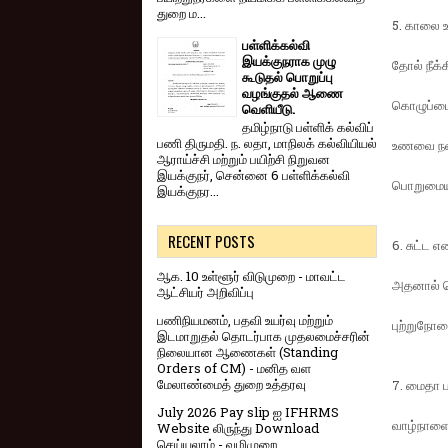
துறை ம...
5. காலை உ
பள்ளிக்கல்வி
இயக்குநராக முழு
தோல் நீக்க
கூடுதல் பொறுப்பு
வழங்குதல் ஆணை
கொழுப்பைக
வெளியீடு.
தமிழ்நாடு பள்ளிக் கல்விப்
பணி திருமதி. ந. லதா, மாநிலக் கல்வியியல்
உணவை நன்
ஆராய்ச்சி மற்றும் பயிற்சி நிறுவன
இயக்குநர், சென்னை 6 பள்ளிக்கல்வி
பொறுமைய
இயக்குநர...
RECENT POSTS
6. சுட்ட 
ஆக. 10 உள்ளூர் விடுமுறை - மாவட்ட
அதனால் கெ
ஆட்சியர் அறிவிப்பு
பணிநியமனம், பதவி உயர்வு மற்றும்
புற்றுநோய
இடமாறுதல் தொடர்பாக முதலமைச்சரின்
நிலையான ஆணைகள் (Standing
Orders of CM) - மனித வள
மேலாண்மைத் துறை உத்தரவு
7. மைதா 
July 2026 Pay slip ஐ IFHRMS
வாழ்நாளைக
Website லிருந்து Download
செய்யலாம் - வழிமுறை