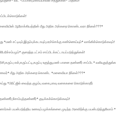
ஆரஞ்சை* விட *பப்பாளி,கொய்யாவில் சத்துக்கள்* அதிகம்!
ாப்பிடக்கொடுங்கள்!
மனைவியின் ஆரோக்கியத்தின் மீது அதிக அக்கறை கொண்டவரா நீங்கள்???*
து *மண் சட்டியும்,இரும்புக்கடாயும்,மரச்செக்கு எண்ணெய்யும்* வாங்கிக்கொடுக்கவும்!
பேரிச்சம்பழம்* குறைந்த பட்சம் சாப்பிடக்கட்டாயப்படுத்துங்கள்!
ரிசி,கருப்பு எள்,கருப்பட்டி,கருப்பு உளுந்து,மண் பானை தண்ணீர் சாப்பிட* வலியுறுத்துங்க
கணவர்* மீது அதிக அக்கறை கொண்ட *மனைவியா நீங்கள்???*
ய்து *பிரிட்ஜில் வைத்த குழம்பு வகை,மாவு வகைகளை கொடுக்காதீர்
்தண்ணீர்,சோம்புத்தண்ணீர்* குடிக்கக்கொடுக்கவும்!
னோர்கள் பயன்படுத்திய உணவுப்பழக்கங்களை முடிந்த அளவிற்க்கு பயன்படுத்துவோம் *