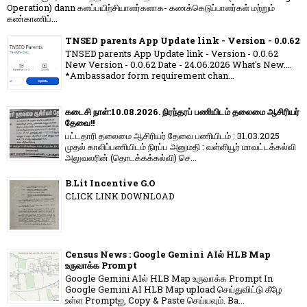
Operation) dann களப்பயிற்சியாளர்களாக- கணக்கெடுப்பாளர்கள் மற்றும்
கண்காணிப்...
TNSED parents App Update link - Version - 0.0.62
TNSED parents App Update link - Version - 0.0.62
New Version - 0.0.62 Date - 24.06.2026 What's New....
*Ambassador form requirement chan...
கடைசி நாள்:10.08.2026. நிரந்தரப் பணியிடம் தலைமை ஆசிரியர்
தேவை!!
பட்டதாரி தலைமை ஆசிரியர் தேவை பணியிடம் : 31.03.2025
முதல் காலிப்பணியிடம் நிரப்ப அனுமதி : வள்ளியூர் மாவட்டக்கல்வி
அலுவலரின் (தொடக்கக்கல்வி) செ...
B.Lit Incentive G.O
CLICK LINK DOWNLOAD
Census News : Google Gemini AIல் HLB Map
உருவாக்க Prompt
Google Gemini AIல் HLB Map உருவாக்க Prompt In
Google Gemini AI HLB Map upload செய்துவிட்டு கீழே
உள்ள Promptஐ, Copy & Paste செய்யவும். Ba...