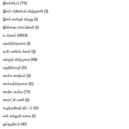
இலக்கியம்
(70)
இளம் அறிவியல் விஞ்ஞானி
(2)
இளம் கவிஞர் விருது
(1)
இன்றைய செய்திகள்
(1)
உடல்நலம்
(1863)
உதவித்தொகை
(1)
உபரி பணியிடங்கள்
(2)
உள்ளூர் விடுமுறை
(98)
உறுதிமொழி
(11)
ஊக்க ஊதியம்
(2)
ஊக்கத்தொகை
(11)
ஊதிய உயர்வு
(73)
ஊராட்சி மணி
(2)
எழுத்தறிவுத் திட்டம்
(11)
என் கல்லூரி கனவு
(1)
ஓய்வூதியம்
(41)