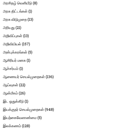
அரசிதழ் வெளியீடு
(8)
அரசு திட்டங்கள்
(1)
அரசு விடுமுறை
(13)
அரியது
(21)
அறிவிப்புகள்
(13)
அறிவியியல்
(157)
அன்புக்கரங்கள்
(5)
ஆசிரியர் மனசு
(1)
ஆச்சர்யம்
(1)
ஆணையர் செயல்முறைகள்
(136)
ஆய்வுகள்
(22)
ஆன்மீகம்
(26)
இட ஒதுக்கீடு
(1)
இயக்குநர் செயல்முறைகள்
(948)
இயற்கைவேளாண்மை
(5)
இலக்கணம்
(128)