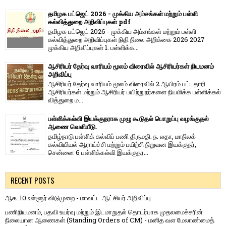
தமிழக பட்ஜெட் 2026 - முக்கிய அம்சங்கள் மற்றும் பள்ளி
கல்வித்துறை அறிவிப்புகள் pdf
தமிழக பட்ஜெட் 2026 - முக்கிய அம்சங்கள் மற்றும் பள்ளி
கல்வித்துறை அறிவிப்புகள் நிதி நிலை அறிக்கை 2026 2027
முக்கிய அறிவிப்புகள் 1. பள்ளிக்க...
ஆசிரியர் தேர்வு வாரியம் மூலம் விரைவில் ஆசிரியர்கள் நியமனம்
அறிவிப்பு
ஆசிரியர் தேர்வு வாரி​யம் மூலம் விரை​வில் 2 ஆயிரம் பட்​ட​தாரி
ஆசிரியர்​கள் மற்​றும் ஆசிரியர் பயிற்றுநர்​களை நியமிக்க பள்​ளிக்​கல்​
வித்​துறை ம...
பள்ளிக்கல்வி இயக்குநராக முழு கூடுதல் பொறுப்பு வழங்குதல்
ஆணை வெளியீடு.
தமிழ்நாடு பள்ளிக் கல்விப் பணி திருமதி. ந. லதா, மாநிலக்
கல்வியியல் ஆராய்ச்சி மற்றும் பயிற்சி நிறுவன இயக்குநர்,
சென்னை 6 பள்ளிக்கல்வி இயக்குநர...
RECENT POSTS
ஆக. 10 உள்ளூர் விடுமுறை - மாவட்ட ஆட்சியர் அறிவிப்பு
பணிநியமனம், பதவி உயர்வு மற்றும் இடமாறுதல் தொடர்பாக முதலமைச்சரின்
நிலையான ஆணைகள் (Standing Orders of CM) - மனித வள மேலாண்மைத்