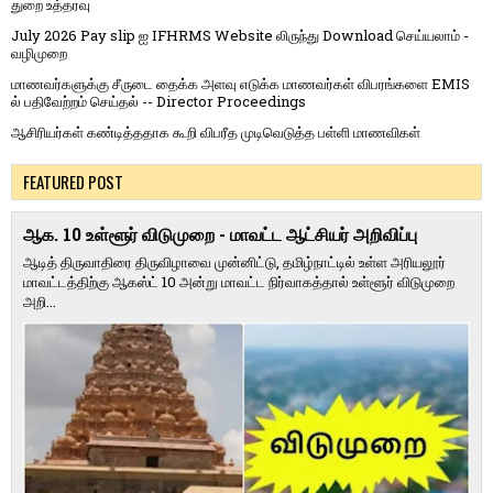
துறை உத்தரவு
July 2026 Pay slip ஐ IFHRMS Website லிருந்து Download செய்யலாம் -
வழிமுறை
மாணவர்களுக்கு சீருடை தைக்க அளவு எடுக்க மாணவர்கள் விபரங்களை EMIS
ல் பதிவேற்றம் செய்தல் -- Director Proceedings
ஆசிரியர்கள் கண்டித்ததாக கூறி விபரீத முடிவெடுத்த பள்ளி மாணவிகள்
FEATURED POST
ஆக. 10 உள்ளூர் விடுமுறை - மாவட்ட ஆட்சியர் அறிவிப்பு
ஆடித் திருவாதிரை திருவிழாவை முன்னிட்டு, தமிழ்நாட்டில் உள்ள அரியலூர்
மாவட்டத்திற்கு ஆகஸ்ட் 10 அன்று மாவட்ட நிர்வாகத்தால் உள்ளூர் விடுமுறை
அறி...