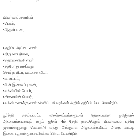
விண்ணப்பதாரரின்
▪️பெயர்,
▪️ஆதார் எண்,
▪️குடும்ப அட்டை எண்,
▪️திருமண நிலை,
▪️தொலைபேசி எண்,
▪️தற்போது வசிப்பது
சொந்த வீடா, வாடகை வீடா,
▪️மாவட்டம்,
▪️மின் இணைப்பு எண்,
▪️வங்கியின் பெயர்,
▪️கிளையின் பெயர்,
▪️வங்கி கணக்கு எண் உள்ளிட்ட விவரங்கள் அதில் குறிப்பிடப்பட வேண்டும்.
பூர்த்தி செய்யப்பட்ட விண்ணப்பங்களுடன் தேவையான ஒரிஜினல்
ஆவணங்களையும் வரும் ஜூன் 4ம் தேதி நடைபெறும் விண்ணப்ப பதிவு
முகாம்களுக்கு கொண்டு வந்து அங்குள்ள அலுவலர்களிடம் அதை காட்டி
இணையதளம் மூலம் விண்ணப்பிக்க வேண்டும்.