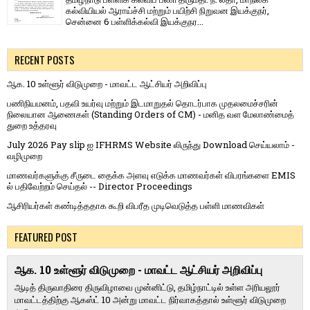
கல்வியியல் ஆராய்ச்சி மற்றும் பயிற்சி நிறுவன இயக்குநர்,
சென்னை 6 பள்ளிக்கல்வி இயக்குநர...
RECENT POSTS
ஆக. 10 உள்ளூர் விடுமுறை - மாவட்ட ஆட்சியர் அறிவிப்பு
பணிநியமனம், பதவி உயர்வு மற்றும் இடமாறுதல் தொடர்பாக முதலமைச்சரின்
நிலையான ஆணைகள் (Standing Orders of CM) - மனித வள மேலாண்மைத்
துறை உத்தரவு
July 2026 Pay slip ஐ IFHRMS Website லிருந்து Download செய்யலாம் -
வழிமுறை
மாணவர்களுக்கு சீருடை தைக்க அளவு எடுக்க மாணவர்கள் விபரங்களை EMIS
ல் பதிவேற்றம் செய்தல் -- Director Proceedings
ஆசிரியர்கள் கண்டித்ததாக கூறி விபரீத முடிவெடுத்த பள்ளி மாணவிகள்
FEATURED POST
ஆக. 10 உள்ளூர் விடுமுறை - மாவட்ட ஆட்சியர் அறிவிப்பு
ஆடித் திருவாதிரை திருவிழாவை முன்னிட்டு, தமிழ்நாட்டில் உள்ள அரியலூர்
மாவட்டத்திற்கு ஆகஸ்ட் 10 அன்று மாவட்ட நிர்வாகத்தால் உள்ளூர் விடுமுறை