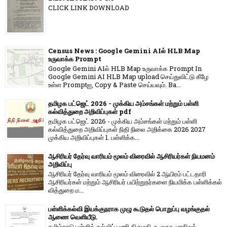
CLICK LINK DOWNLOAD
Census News : Google Gemini AIல் HLB Map
உருவாக்க Prompt
Google Gemini AIல் HLB Map உருவாக்க Prompt In
Google Gemini AI HLB Map upload செய்துவிட்டு கீழே
உள்ள Promptஐ, Copy & Paste செய்யவும். Ba...
தமிழக பட்ஜெட் 2026 - முக்கிய அம்சங்கள் மற்றும் பள்ளி
கல்வித்துறை அறிவிப்புகள் pdf
தமிழக பட்ஜெட் 2026 - முக்கிய அம்சங்கள் மற்றும் பள்ளி
கல்வித்துறை அறிவிப்புகள் நிதி நிலை அறிக்கை 2026 2027
முக்கிய அறிவிப்புகள் 1. பள்ளிக்க...
ஆசிரியர் தேர்வு வாரியம் மூலம் விரைவில் ஆசிரியர்கள் நியமனம்
அறிவிப்பு
ஆசிரியர் தேர்வு வாரி​யம் மூலம் விரை​வில் 2 ஆயிரம் பட்​ட​தாரி
ஆசிரியர்​கள் மற்​றும் ஆசிரியர் பயிற்றுநர்​களை நியமிக்க பள்​ளிக்​கல்​
வித்​துறை ம...
பள்ளிக்கல்வி இயக்குநராக முழு கூடுதல் பொறுப்பு வழங்குதல்
ஆணை வெளியீடு.
தமிழ்நாடு பள்ளிக் கல்விப் பணி திருமதி. ந. லதா, மாநிலக்