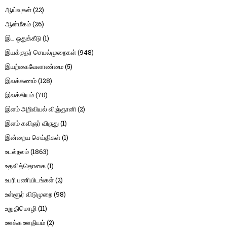
ஆய்வுகள்
(22)
ஆன்மீகம்
(26)
இட ஒதுக்கீடு
(1)
இயக்குநர் செயல்முறைகள்
(948)
இயற்கைவேளாண்மை
(5)
இலக்கணம்
(128)
இலக்கியம்
(70)
இளம் அறிவியல் விஞ்ஞானி
(2)
இளம் கவிஞர் விருது
(1)
இன்றைய செய்திகள்
(1)
உடல்நலம்
(1863)
உதவித்தொகை
(1)
உபரி பணியிடங்கள்
(2)
உள்ளூர் விடுமுறை
(98)
உறுதிமொழி
(11)
ஊக்க ஊதியம்
(2)