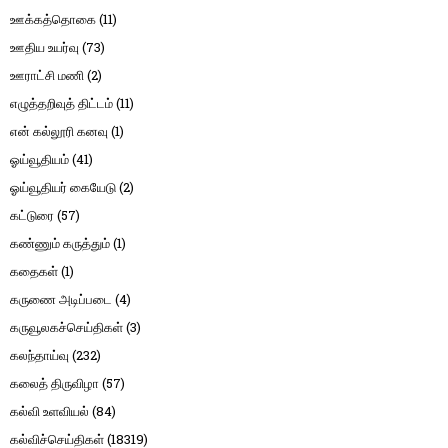
ஊக்கத்தொகை
(11)
ஊதிய உயர்வு
(73)
ஊராட்சி மணி
(2)
எழுத்தறிவுத் திட்டம்
(11)
என் கல்லூரி கனவு
(1)
ஓய்வூதியம்
(41)
ஓய்வூதியர் கையேடு
(2)
கட்டுரை
(57)
கண்ணும் கருத்தும்
(1)
கதைகள்
(1)
கருணை அடிப்படை
(4)
கருவூலகச்செய்திகள்
(3)
கலந்தாய்வு
(232)
கலைத் திருவிழா
(57)
கல்வி உளவியல்
(84)
கல்விச்செய்திகள்
(18319)