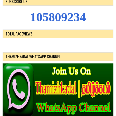
SUBSCRIBE US
1
0
5
8
0
9
2
3
4
TOTAL PAGEVIEWS
THAMIZHKADAL WHATSAPP CHANNEL