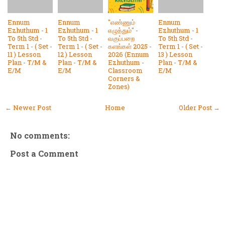
Ennum
Ennum
"எண்ணும்
Ennum
Ezhuthum - 1
Ezhuthum - 1
எழுத்தும்" -
Ezhuthum - 1
To 5th Std -
To 5th Std -
வகுப்பறை
To 5th Std -
Term 1 - ( Set -
Term 1 - ( Set -
களங்கள் 2025 -
Term 1 - ( Set -
11 ) Lesson
12 ) Lesson
2026 (Ennum
13 ) Lesson
Plan - T/M &
Plan - T/M &
Ezhuthum -
Plan - T/M &
E/M
E/M
Classroom
E/M
Corners &
Zones)
← Newer Post
Home
Older Post →
No comments:
Post a Comment