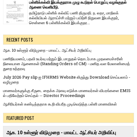
பள்ளிக்கல்வி இயக்குநராக முழு கூடுதல் பொறுப்பு வழங்குதல்
ஆணை வெளியீடு.
தமிழ்நாடு பள்ளிக் கல்விப் பணி திருமதி. ந. லதா, மாநிலக்
கல்வியியல் ஆராய்ச்சி மற்றும் பயிற்சி நிறுவன இயக்குநர்,
சென்னை 6 பள்ளிக்கல்வி இயக்குநர...
RECENT POSTS
ஆக. 10 உள்ளூர் விடுமுறை - மாவட்ட ஆட்சியர் அறிவிப்பு
பணிநியமனம், பதவி உயர்வு மற்றும் இடமாறுதல் தொடர்பாக முதலமைச்சரின்
நிலையான ஆணைகள் (Standing Orders of CM) - மனித வள மேலாண்மைத்
துறை உத்தரவு
July 2026 Pay slip ஐ IFHRMS Website லிருந்து Download செய்யலாம் -
வழிமுறை
மாணவர்களுக்கு சீருடை தைக்க அளவு எடுக்க மாணவர்கள் விபரங்களை EMIS
ல் பதிவேற்றம் செய்தல் -- Director Proceedings
ஆசிரியர்கள் கண்டித்ததாக கூறி விபரீத முடிவெடுத்த பள்ளி மாணவிகள்
FEATURED POST
ஆக. 10 உள்ளூர் விடுமுறை - மாவட்ட ஆட்சியர் அறிவிப்பு