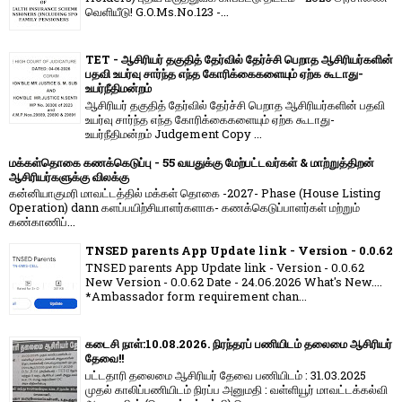
வெளியீடு! G.O.Ms.No.123 -...
TET - ஆசிரியர் தகுதித் தேர்வில் தேர்ச்சி பெறாத ஆசிரியர்களின்
பதவி உயர்வு சார்ந்த எந்த கோரிக்கைகளையும் ஏற்க கூடாது-
உயர்நீதிமன்றம்
ஆசிரியர் தகுதித் தேர்வில் தேர்ச்சி பெறாத ஆசிரியர்களின் பதவி
உயர்வு சார்ந்த எந்த கோரிக்கைகளையும் ஏற்க கூடாது-
உயர்நீதிமன்றம் Judgement Copy ...
மக்கள்தொகை கணக்கெடுப்பு - 55 வயதுக்கு மேற்பட்டவர்கள் & மாற்றுத்திறன்
ஆசிரியர்களுக்கு விலக்கு
கன்னியாகுமரி மாவட்டத்தில் மக்கள் தொகை -2027- Phase (House Listing
Operation) dann களப்பயிற்சியாளர்களாக- கணக்கெடுப்பாளர்கள் மற்றும்
கண்காணிப்...
TNSED parents App Update link - Version - 0.0.62
TNSED parents App Update link - Version - 0.0.62
New Version - 0.0.62 Date - 24.06.2026 What's New....
*Ambassador form requirement chan...
கடைசி நாள்:10.08.2026. நிரந்தரப் பணியிடம் தலைமை ஆசிரியர்
தேவை!!
பட்டதாரி தலைமை ஆசிரியர் தேவை பணியிடம் : 31.03.2025
முதல் காலிப்பணியிடம் நிரப்ப அனுமதி : வள்ளியூர் மாவட்டக்கல்வி