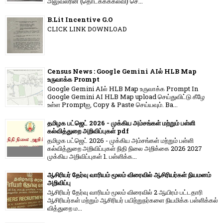
அலுவலரின் (தொடக்கக்கல்வி) செ...
B.Lit Incentive G.O
CLICK LINK DOWNLOAD
Census News : Google Gemini AIல் HLB Map
உருவாக்க Prompt
Google Gemini AIல் HLB Map உருவாக்க Prompt In
Google Gemini AI HLB Map upload செய்துவிட்டு கீழே
உள்ள Promptஐ, Copy & Paste செய்யவும். Ba...
தமிழக பட்ஜெட் 2026 - முக்கிய அம்சங்கள் மற்றும் பள்ளி
கல்வித்துறை அறிவிப்புகள் pdf
தமிழக பட்ஜெட் 2026 - முக்கிய அம்சங்கள் மற்றும் பள்ளி
கல்வித்துறை அறிவிப்புகள் நிதி நிலை அறிக்கை 2026 2027
முக்கிய அறிவிப்புகள் 1. பள்ளிக்க...
ஆசிரியர் தேர்வு வாரியம் மூலம் விரைவில் ஆசிரியர்கள் நியமனம்
அறிவிப்பு
ஆசிரியர் தேர்வு வாரி​யம் மூலம் விரை​வில் 2 ஆயிரம் பட்​ட​தாரி
ஆசிரியர்​கள் மற்​றும் ஆசிரியர் பயிற்றுநர்​களை நியமிக்க பள்​ளிக்​கல்​
வித்​துறை ம...