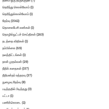
தினம் ஒரு திருக்குறள்
(7)
தெரிந்து கொள்வோம்
(1)
தெரிந்துகொள்வோம்
(1)
தேர்வு
(1542)
தொலைபேசி எண்கள்
(1)
தொழில்நுட்பச் செய்திகள்
(263)
நடத்தை விதிகள்
(1)
நம்பிக்கை
(69)
நலத்திட்டங்கள்
(1)
நான் முதல்வன்
(29)
நீதிக் கதைகள்
(157)
நீதிமன்றம் உத்தரவு
(37)
நுழைவு தேர்வு
(8)
படித்ததில் பிடித்தது
(3)
பட்டா
(1)
பணிக்கொடை
(2)