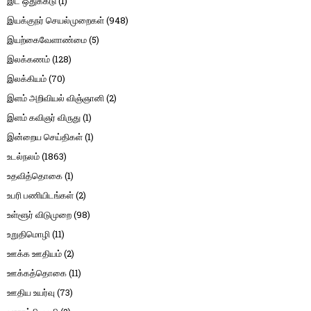
இட ஒதுக்கீடு
(1)
இயக்குநர் செயல்முறைகள்
(948)
இயற்கைவேளாண்மை
(5)
இலக்கணம்
(128)
இலக்கியம்
(70)
இளம் அறிவியல் விஞ்ஞானி
(2)
இளம் கவிஞர் விருது
(1)
இன்றைய செய்திகள்
(1)
உடல்நலம்
(1863)
உதவித்தொகை
(1)
உபரி பணியிடங்கள்
(2)
உள்ளூர் விடுமுறை
(98)
உறுதிமொழி
(11)
ஊக்க ஊதியம்
(2)
ஊக்கத்தொகை
(11)
ஊதிய உயர்வு
(73)