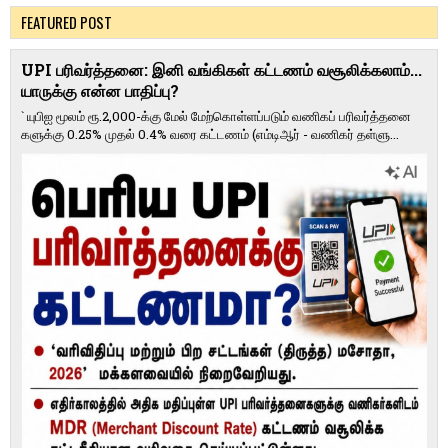
FEATURED POST
UPI பரிவர்த்தனை: இனி வங்கிகள் கட்டணம் வசூலிக்கலாம்...
யாருக்கு என்ன பாதிப்பு?
` யுபிஐ மூலம் ரூ.2,000-க்கு மேல் மேற்​கொள்​ளப்​படும் வணி​கப் பரிவர்த்​தனை​
களுக்கு 0.25% முதல் 0.4% வரை கட்​ட​ணம் (எம்​டிஆர் - வணி​கர் தள்​ளு...