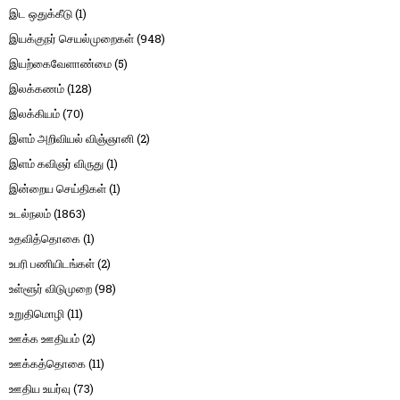
இட ஒதுக்கீடு
(1)
இயக்குநர் செயல்முறைகள்
(948)
இயற்கைவேளாண்மை
(5)
இலக்கணம்
(128)
இலக்கியம்
(70)
இளம் அறிவியல் விஞ்ஞானி
(2)
இளம் கவிஞர் விருது
(1)
இன்றைய செய்திகள்
(1)
உடல்நலம்
(1863)
உதவித்தொகை
(1)
உபரி பணியிடங்கள்
(2)
உள்ளூர் விடுமுறை
(98)
உறுதிமொழி
(11)
ஊக்க ஊதியம்
(2)
ஊக்கத்தொகை
(11)
ஊதிய உயர்வு
(73)