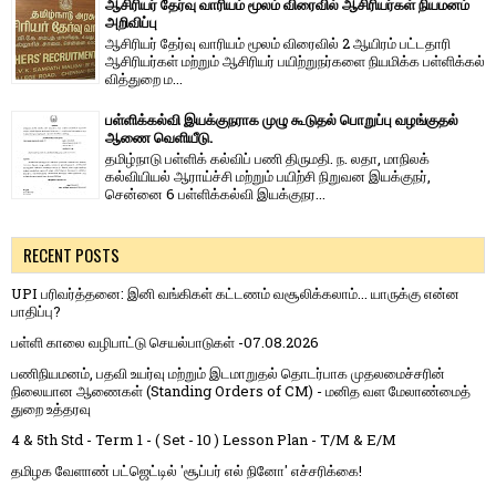
ஆசிரியர் தேர்வு வாரியம் மூலம் விரைவில் ஆசிரியர்கள் நியமனம்
அறிவிப்பு
ஆசிரியர் தேர்வு வாரி​யம் மூலம் விரை​வில் 2 ஆயிரம் பட்​ட​தாரி
ஆசிரியர்​கள் மற்​றும் ஆசிரியர் பயிற்றுநர்​களை நியமிக்க பள்​ளிக்​கல்​
வித்​துறை ம...
பள்ளிக்கல்வி இயக்குநராக முழு கூடுதல் பொறுப்பு வழங்குதல்
ஆணை வெளியீடு.
தமிழ்நாடு பள்ளிக் கல்விப் பணி திருமதி. ந. லதா, மாநிலக்
கல்வியியல் ஆராய்ச்சி மற்றும் பயிற்சி நிறுவன இயக்குநர்,
சென்னை 6 பள்ளிக்கல்வி இயக்குநர...
RECENT POSTS
UPI பரிவர்த்தனை: இனி வங்கிகள் கட்டணம் வசூலிக்கலாம்... யாருக்கு என்ன
பாதிப்பு?
பள்ளி காலை வழிபாட்டு செயல்பாடுகள் -07.08.2026
பணிநியமனம், பதவி உயர்வு மற்றும் இடமாறுதல் தொடர்பாக முதலமைச்சரின்
நிலையான ஆணைகள் (Standing Orders of CM) - மனித வள மேலாண்மைத்
துறை உத்தரவு
4 & 5th Std - Term 1 - ( Set - 10 ) Lesson Plan - T/M & E/M
தமிழக வேளாண் பட்ஜெட்டில் 'சூப்பர் எல் நினோ' எச்சரிக்கை!