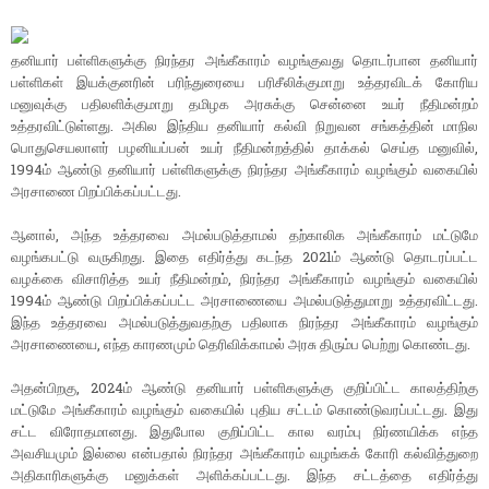
தனியார் பள்ளிகளுக்கு நிரந்தர அங்கீகாரம் வழங்குவது தொடர்பான தனியார்
பள்ளிகள் இயக்குனரின் பரிந்துரையை பரிசீலிக்குமாறு உத்தரவிடக் கோரிய
மனுவுக்கு பதிலளிக்குமாறு தமிழக அரசுக்கு சென்னை உயர் நீதிமன்றம்
உத்தரவிட்டுள்ளது. அகில இந்திய தனியார் கல்வி நிறுவன சங்கத்தின் மாநில
பொதுசெயலாளர் பழனியப்பன் உயர் நீதிமன்றத்தில் தாக்கல் செய்த மனுவில்,
1994ம் ஆண்டு தனியார் பள்ளிகளுக்கு நிரந்தர அங்கீகாரம் வழங்கும் வகையில்
அரசாணை பிறப்பிக்கப்பட்டது.
ஆனால், அந்த உத்தரவை அமல்படுத்தாமல் தற்காலிக அங்கீகாரம் மட்டுமே
வழங்கபட்டு வருகிறது. இதை எதிர்த்து கடந்த 2021ம் ஆண்டு தொடரப்பட்ட
வழக்கை விசாரித்த உயர் நீதிமன்றம், நிரந்தர அங்கீகாரம் வழங்கும் வகையில்
1994ம் ஆண்டு பிறப்பிக்கப்பட்ட அரசாணையை அமல்படுத்துமாறு உத்தரவிட்டது.
இந்த உத்தரவை அமல்படுத்துவதற்கு பதிலாக நிரந்தர அங்கீகாரம் வழங்கும்
அரசாணையை, எந்த காரணமும் தெரிவிக்காமல் அரசு திரும்ப பெற்று கொண்டது.
அதன்பிறகு, 2024ம் ஆண்டு தனியார் பள்ளிகளுக்கு குறிப்பிட்ட காலத்திற்கு
மட்டுமே அங்கீகாரம் வழங்கும் வகையில் புதிய சட்டம் கொண்டுவரப்பட்டது. இது
சட்ட விரோதமானது. இதுபோல குறிப்பிட்ட கால வரம்பு நிர்ணயிக்க எந்த
அவசியமும் இல்லை என்பதால் நிரந்தர அங்கீகாரம் வழங்கக் கோரி கல்வித்துறை
அதிகாரிகளுக்கு மனுக்கள் அளிக்கப்பட்டது. இந்த சட்டத்தை எதிர்த்து