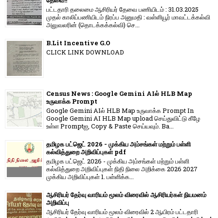
தேவை!!
பட்டதாரி தலைமை ஆசிரியர் தேவை பணியிடம் : 31.03.2025
முதல் காலிப்பணியிடம் நிரப்ப அனுமதி : வள்ளியூர் மாவட்டக்கல்வி
அலுவலரின் (தொடக்கக்கல்வி) செ...
B.Lit Incentive G.O
CLICK LINK DOWNLOAD
Census News : Google Gemini AIல் HLB Map
உருவாக்க Prompt
Google Gemini AIல் HLB Map உருவாக்க Prompt In
Google Gemini AI HLB Map upload செய்துவிட்டு கீழே
உள்ள Promptஐ, Copy & Paste செய்யவும். Ba...
தமிழக பட்ஜெட் 2026 - முக்கிய அம்சங்கள் மற்றும் பள்ளி
கல்வித்துறை அறிவிப்புகள் pdf
தமிழக பட்ஜெட் 2026 - முக்கிய அம்சங்கள் மற்றும் பள்ளி
கல்வித்துறை அறிவிப்புகள் நிதி நிலை அறிக்கை 2026 2027
முக்கிய அறிவிப்புகள் 1. பள்ளிக்க...
ஆசிரியர் தேர்வு வாரியம் மூலம் விரைவில் ஆசிரியர்கள் நியமனம்
அறிவிப்பு
ஆசிரியர் தேர்வு வாரி​யம் மூலம் விரை​வில் 2 ஆயிரம் பட்​ட​தாரி