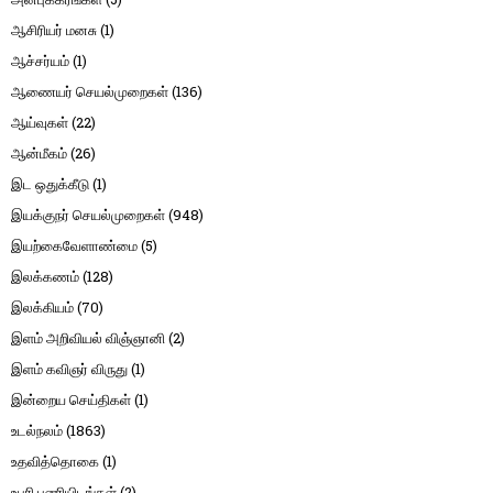
ஆசிரியர் மனசு
(1)
ஆச்சர்யம்
(1)
ஆணையர் செயல்முறைகள்
(136)
ஆய்வுகள்
(22)
ஆன்மீகம்
(26)
இட ஒதுக்கீடு
(1)
இயக்குநர் செயல்முறைகள்
(948)
இயற்கைவேளாண்மை
(5)
இலக்கணம்
(128)
இலக்கியம்
(70)
இளம் அறிவியல் விஞ்ஞானி
(2)
இளம் கவிஞர் விருது
(1)
இன்றைய செய்திகள்
(1)
உடல்நலம்
(1863)
உதவித்தொகை
(1)
உபரி பணியிடங்கள்
(2)