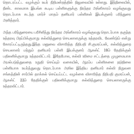
தொடரப்பட்ட வழக்கும் உயர் நீதிமன்றத்தில் நிலுவையில் உள்ளது. இந்நிலையில்,
நீண்ட காலமாக இயங்க கூடிய பள்ளிகளுக்கு நிரந்தர அங்கீகாரம் வழங்குவது
தொடர்பாக கடந்த மார்ச் மாதம் தனியார் பள்ளிகள் இயக்குனர் பரிந்துரை
அளித்தார்.
அந்த பரிந்துரையை பரீசிலீத்து நிரந்தர அங்கீகாரம் வழங்குவது தொடர்பாக தகுந்த
உத்தரவு பிறப்பிக்குமாறு கல்வித்துறை செயலாளருக்கு உத்தரவிட வேண்டும் என்று
கோரப்பட்டிருந்தது.இந்த மனுவை விசாரித்த நீதிபதி சி.குமரப்பன், கல்வித்துறை
செயலாளர் மற்றும் தனியார் பள்ளி இயக்குனர் ஆகஸ்ட் 18ம் தேதிக்குள்
பதிலளிக்குமாறு உத்தரவிட்டார். இதேபோல, கல்வி உரிமை சட்டத்தை முழுமையாக
அமல்படுத்துவதை உறுதி செய்யும் வகையில், ஆரம்ப பள்ளிகளை நடுநிலை
பள்ளியாக உயர்த்துவது தொடர்பாக அகில இந்திய தனியார் கல்வி நிறுவன
சங்கத்தின் சார்பில் தாக்கல் செய்யப்பட்ட வழக்கை விசாரித்த நீதிபதி குமரப்பன்,
ஆகஸ்ட் 22ம் தேதிக்குள் பதிலளிக்குமாறு கல்வித்துறை செயலாளருக்கு
உத்தரவிட்டார்.