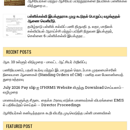
ஆசிரியர்​கள் மற்​றும் ஆசிரியர் பயிற்றுநர்​களை நியமிக்க பள்​ளிக்​கல்​
வித்​துறை ம...
பள்ளிக்கல்வி இயக்குநராக முழு கூடுதல் பொறுப்பு வழங்குதல்
ஆணை வெளியீடு.
தமிழ்நாடு பள்ளிக் கல்விப் பணி திருமதி. ந. லதா, மாநிலக்
கல்வியியல் ஆராய்ச்சி மற்றும் பயிற்சி நிறுவன இயக்குநர்,
சென்னை 6 பள்ளிக்கல்வி இயக்குநர...
RECENT POSTS
ஆக. 10 உள்ளூர் விடுமுறை - மாவட்ட ஆட்சியர் அறிவிப்பு
பணிநியமனம், பதவி உயர்வு மற்றும் இடமாறுதல் தொடர்பாக முதலமைச்சரின்
நிலையான ஆணைகள் (Standing Orders of CM) - மனித வள மேலாண்மைத்
துறை உத்தரவு
July 2026 Pay slip ஐ IFHRMS Website லிருந்து Download செய்யலாம் -
வழிமுறை
மாணவர்களுக்கு சீருடை தைக்க அளவு எடுக்க மாணவர்கள் விபரங்களை EMIS
ல் பதிவேற்றம் செய்தல் -- Director Proceedings
ஆசிரியர்கள் கண்டித்ததாக கூறி விபரீத முடிவெடுத்த பள்ளி மாணவிகள்
FEATURED POST