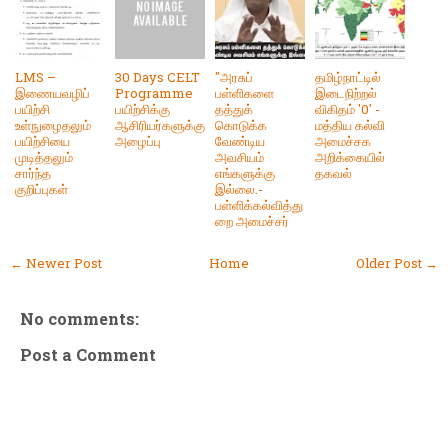
LMS –
30 Days CELT
"அரசுப்
தமிழ்நாட்டில்
இணையவழிப்
Programme
பள்ளிகளை
இடைநிற்றல்
பயிற்சி
பயிற்சிக்கு
தத்துக்
விகிதம் '0' -
உள்நுழைதலும்
ஆசிரியர்களுக்கு
கொடுக்க
மத்திய கல்வி
பயிற்சியை
அழைப்பு
வேண்டிய
அமைச்சக
முடித்தலும்
அவசியம்
அறிக்கையில்
சார்ந்த
எங்களுக்கு
தகவல்
குறிப்புகள்
இல்லை.-
பள்ளிக்கல்வித்து
றை அமைச்சர்
← Newer Post
Home
Older Post →
No comments:
Post a Comment