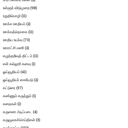
உள்ளூர் விடுமுறை
(98)
உறுதிமொழி
(11)
ஊக்க ஊதியம்
(2)
ஊக்கத்தொகை
(11)
ஊதிய உயர்வு
(73)
ஊராட்சி மணி
(2)
எழுத்தறிவுத் திட்டம்
(11)
என் கல்லூரி கனவு
(1)
ஓய்வூதியம்
(41)
ஓய்வூதியர் கையேடு
(2)
கட்டுரை
(57)
கண்ணும் கருத்தும்
(1)
கதைகள்
(1)
கருணை அடிப்படை
(4)
கருவூலகச்செய்திகள்
(3)
கலந்தாய்வு
(232)