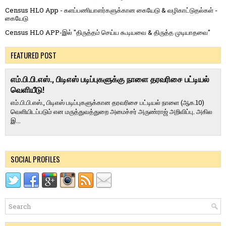
Census HLO App - களப்பணியாளர்களுக்கான கையேடு & வழிகாட்டுதல்கள் -
கையேடு
Census HLO APP-இல் "திருத்தம் செய்ய கூடியவை & திருத்த முடியாதவை"
FEATURED POST
எம்.பி.பி.எஸ்., பிடிஎஸ் படிப்புகளுக்கு நாளை தரவரிசை பட்டியல்
வெளியீடு!
எம்.பி.பி.எஸ்., பிடிஎஸ் படிப்புகளுக்கான தரவரிசை பட்டியல் நாளை (ஆக.10)
வெளியிடப்படும் என மருத்துவத்துறை அமைச்சர் அருண்ராஜ் அறிவிப்பு. அகில
இ...
SOCIAL PROFILES