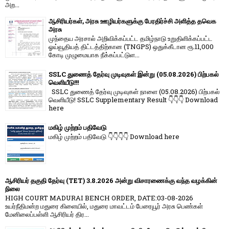
அற...
ஆசிரியர்கள், அரசு ஊழியர்களுக்கு பேரதிர்ச்சி அளித்த தவெக
அரசு
முந்தைய அரசால் அறிவிக்கப்பட்ட தமிழ்நாடு உறுதிளிக்கப்பட்ட
ஓய்வூதியத் திட்டத்திற்கான (TNGPS) ஒதுக்கீடான ரூ.11,000
கோடி முழுமையாக நீக்கப்பட்டுள...
SSLC துணைத் தேர்வு முடிவுகள் இன்று (05.08.2026) பிற்பகல்
வெளியீடு!!!
SSLC துணைத் தேர்வு முடிவுகள் நாளை (05.08.2026) பிற்பகல்
வெளியீடு! SSLC Supplementary Result 👇👇👇 Download
here
மகிழ் முற்றம் பதிவேடு
மகிழ் முற்றம் பதிவேடு 👇👇👇👇 Download here
ஆசிரியர் தகுதி தேர்வு (TET) 3.8.2026 அன்று விசாரணைக்கு வந்த வழக்கின்
நிலை
HIGH COURT MADURAI BENCH ORDER, DATE:03-08-2026
உயர்நீதிமன்ற மதுரை கிளையில், மதுரை மாவட்டம் பேரையூர் அரசு பெண்கள்
மேனிலைப்பள்ளி ஆசிரியர் திர...