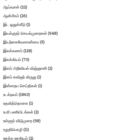
ஆய்வுகள்
(22)
ஆன்மீகம்
(26)
இட ஒதுக்கீடு
(1)
இயக்குநர் செயல்முறைகள்
(948)
இயற்கைவேளாண்மை
(5)
இலக்கணம்
(128)
இலக்கியம்
(70)
இளம் அறிவியல் விஞ்ஞானி
(2)
இளம் கவிஞர் விருது
(1)
இன்றைய செய்திகள்
(1)
உடல்நலம்
(1863)
உதவித்தொகை
(1)
உபரி பணியிடங்கள்
(2)
உள்ளூர் விடுமுறை
(98)
உறுதிமொழி
(11)
ஊக்க ஊதியம்
(2)