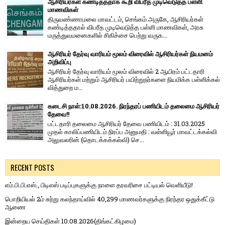
ஆசிரியர்கள் கண்டித்ததாக கூறி விபரீத முடிவெடுத்த பள்ளி
மாணவிகள்
திருவண்ணாமலை மாவட்டம், செங்கம் அருகே, ஆசிரியர்கள்
கண்டித்ததால் விபரீத முடிவெடுத்த பள்ளி மாணவிகள், அரசு
மருத்துவமனைகளில் சிகிச்சை பெற்று வருக...
ஆசிரியர் தேர்வு வாரியம் மூலம் விரைவில் ஆசிரியர்கள் நியமனம்
அறிவிப்பு
ஆசிரியர் தேர்வு வாரி​யம் மூலம் விரை​வில் 2 ஆயிரம் பட்​ட​தாரி
ஆசிரியர்​கள் மற்​றும் ஆசிரியர் பயிற்றுநர்​களை நியமிக்க பள்​ளிக்​கல்​
வித்​துறை ம...
கடைசி நாள்:10.08.2026. நிரந்தரப் பணியிடம் தலைமை ஆசிரியர்
தேவை!!
பட்டதாரி தலைமை ஆசிரியர் தேவை பணியிடம் : 31.03.2025
முதல் காலிப்பணியிடம் நிரப்ப அனுமதி : வள்ளியூர் மாவட்டக்கல்வி
அலுவலரின் (தொடக்கக்கல்வி) செ...
RECENT POSTS
எம்.பி.பி.எஸ்., பிடிஎஸ் படிப்புகளுக்கு நாளை தரவரிசை பட்டியல் வெளியீடு!
பொறியியல் 2ம் சுற்று கலந்தாய்வில் 40,299 மாணவர்களுக்கு நிரந்தர ஒதுக்கீட்டு
ஆணை
இன்றைய செய்திகள் 10.08.2026(திங்கட்கிழமை)