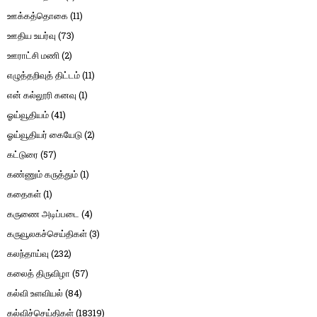
ஊக்கத்தொகை
(11)
ஊதிய உயர்வு
(73)
ஊராட்சி மணி
(2)
எழுத்தறிவுத் திட்டம்
(11)
என் கல்லூரி கனவு
(1)
ஓய்வூதியம்
(41)
ஓய்வூதியர் கையேடு
(2)
கட்டுரை
(57)
கண்ணும் கருத்தும்
(1)
கதைகள்
(1)
கருணை அடிப்படை
(4)
கருவூலகச்செய்திகள்
(3)
கலந்தாய்வு
(232)
கலைத் திருவிழா
(57)
கல்வி உளவியல்
(84)
கல்விச்செய்திகள்
(18319)