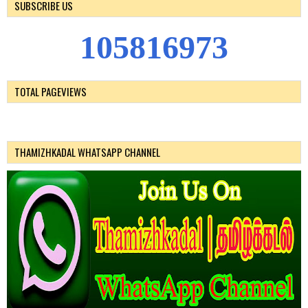
SUBSCRIBE US
1
0
5
8
1
6
9
7
3
TOTAL PAGEVIEWS
THAMIZHKADAL WHATSAPP CHANNEL