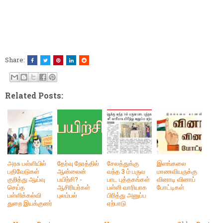
Share:
Related Posts:
அரசு பள்ளியில்
தேர்வு நேரத்தில்
சேலத்துக்கு
இளங்கலை
பதிவேடுகள்
ஆன்லைன்
வந்த 3 ம் பருவ
மாணவியருக்கு
குறித்து ஆய்வு
பயிற்சி? -
பாட புத்தகங்கள்
வினாடி வினாப்
செய்த
ஆசிரியர்கள்
பள்ளி வாரியாக
போட்டிகள்
பள்ளிக்கல்வி
புலம்பல்
பிரித்து அனுப்ப
துறை இயக்குனர்
ஏற்பாடு