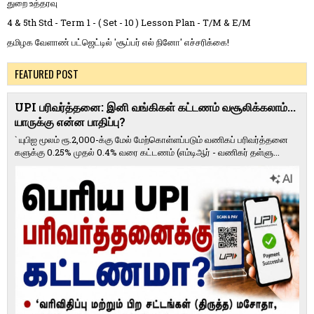
துறை உத்தரவு
4 & 5th Std - Term 1 - ( Set - 10 ) Lesson Plan - T/M & E/M
தமிழக வேளாண் பட்ஜெட்டில் 'சூப்பர் எல் நினோ' எச்சரிக்கை!
FEATURED POST
UPI பரிவர்த்தனை: இனி வங்கிகள் கட்டணம் வசூலிக்கலாம்...
யாருக்கு என்ன பாதிப்பு?
` யுபிஐ மூலம் ரூ.2,000-க்கு மேல் மேற்​கொள்​ளப்​படும் வணி​கப் பரிவர்த்​தனை​
களுக்கு 0.25% முதல் 0.4% வரை கட்​ட​ணம் (எம்​டிஆர் - வணி​கர் தள்​ளு...