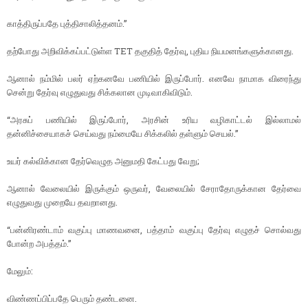
காத்திருப்பதே புத்திசாலித்தனம்.”
தற்போது அறிவிக்கப்பட்டுள்ள TET தகுதித் தேர்வு, புதிய நியமனங்களுக்கானது.
ஆனால் நம்மில் பலர் ஏற்கனவே பணியில் இருப்போர். எனவே நாமாக விரைந்து
சென்று தேர்வு எழுதுவது சிக்கலான முடிவாகிவிடும்.
“அரசுப் பணியில் இருப்போர், அரசின் உரிய வழிகாட்டல் இல்லாமல்
தன்னிச்சையாகச் செய்வது நம்மையே சிக்கலில் தள்ளும் செயல்.”
உயர் கல்விக்கான தேர்வெழுத அனுமதி கேட்பது வேறு;
ஆனால் வேலையில் இருக்கும் ஒருவர், வேலையில் சேராதோருக்கான தேர்வை
எழுதுவது முறையே தவறானது.
“பன்னிரண்டாம் வகுப்பு மாணவனை, பத்தாம் வகுப்பு தேர்வு எழுதச் சொல்வது
போன்ற அபத்தம்.”
மேலும்:
விண்ணப்பிப்பதே பெரும் தண்டனை.