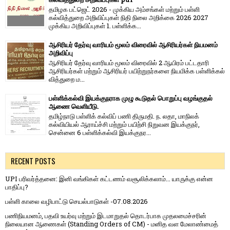
தமிழக பட்ஜெட் 2026 - முக்கிய அம்சங்கள் மற்றும் பள்ளி
கல்வித்துறை அறிவிப்புகள் நிதி நிலை அறிக்கை 2026 2027
முக்கிய அறிவிப்புகள் 1. பள்ளிக்க...
ஆசிரியர் தேர்வு வாரியம் மூலம் விரைவில் ஆசிரியர்கள் நியமனம்
அறிவிப்பு
ஆசிரியர் தேர்வு வாரி​யம் மூலம் விரை​வில் 2 ஆயிரம் பட்​ட​தாரி
ஆசிரியர்​கள் மற்​றும் ஆசிரியர் பயிற்றுநர்​களை நியமிக்க பள்​ளிக்​கல்​
வித்​துறை ம...
பள்ளிக்கல்வி இயக்குநராக முழு கூடுதல் பொறுப்பு வழங்குதல்
ஆணை வெளியீடு.
தமிழ்நாடு பள்ளிக் கல்விப் பணி திருமதி. ந. லதா, மாநிலக்
கல்வியியல் ஆராய்ச்சி மற்றும் பயிற்சி நிறுவன இயக்குநர்,
சென்னை 6 பள்ளிக்கல்வி இயக்குநர...
RECENT POSTS
UPI பரிவர்த்தனை: இனி வங்கிகள் கட்டணம் வசூலிக்கலாம்... யாருக்கு என்ன
பாதிப்பு?
பள்ளி காலை வழிபாட்டு செயல்பாடுகள் -07.08.2026
பணிநியமனம், பதவி உயர்வு மற்றும் இடமாறுதல் தொடர்பாக முதலமைச்சரின்
நிலையான ஆணைகள் (Standing Orders of CM) - மனித வள மேலாண்மைத்