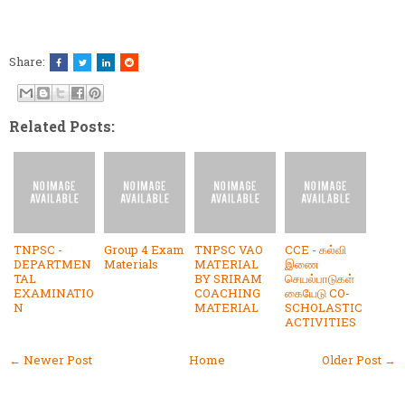
Share:
Related Posts:
TNPSC -
Group 4 Exam
TNPSC VAO
CCE - கல்வி
DEPARTMEN
Materials
MATERIAL
இணை
TAL
BY SRIRAM
செயல்பாடுகள்
EXAMINATIO
COACHING
கையேடு CO-
N
MATERIAL
SCHOLASTIC
ACTIVITIES
← Newer Post
Home
Older Post →