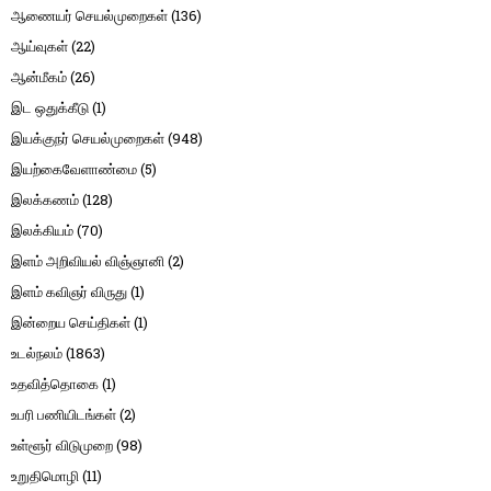
ஆணையர் செயல்முறைகள்
(136)
ஆய்வுகள்
(22)
ஆன்மீகம்
(26)
இட ஒதுக்கீடு
(1)
இயக்குநர் செயல்முறைகள்
(948)
இயற்கைவேளாண்மை
(5)
இலக்கணம்
(128)
இலக்கியம்
(70)
இளம் அறிவியல் விஞ்ஞானி
(2)
இளம் கவிஞர் விருது
(1)
இன்றைய செய்திகள்
(1)
உடல்நலம்
(1863)
உதவித்தொகை
(1)
உபரி பணியிடங்கள்
(2)
உள்ளூர் விடுமுறை
(98)
உறுதிமொழி
(11)