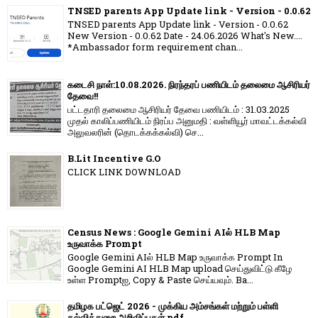
TNSED parents App Update link - Version - 0.0.62
TNSED parents App Update link - Version - 0.0.62
New Version - 0.0.62 Date - 24.06.2026 What's New....
*Ambassador form requirement chan...
கடைசி நாள்:10.08.2026. நிரந்தரப் பணியிடம் தலைமை ஆசிரியர்
தேவை!!
பட்டதாரி தலைமை ஆசிரியர் தேவை பணியிடம் : 31.03.2025
முதல் காலிப்பணியிடம் நிரப்ப அனுமதி : வள்ளியூர் மாவட்டக்கல்வி
அலுவலரின் (தொடக்கக்கல்வி) செ...
B.Lit Incentive G.O
CLICK LINK DOWNLOAD
Census News : Google Gemini AIல் HLB Map
உருவாக்க Prompt
Google Gemini AIல் HLB Map உருவாக்க Prompt In
Google Gemini AI HLB Map upload செய்துவிட்டு கீழே
உள்ள Promptஐ, Copy & Paste செய்யவும். Ba...
தமிழக பட்ஜெட் 2026 - முக்கிய அம்சங்கள் மற்றும் பள்ளி
கல்வித்துறை அறிவிப்புகள் pdf