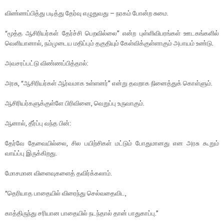
விண்ணப்பித்து படித்து தேர்வு எழுதுவது – நரகம் போன்ற சுமை.
“மூத்த ஆசிரியர்கள் தேர்ச்சி பெறவில்லை” என்ற புள்ளிவிபரங்கள் ஊடகங்களில்
வெளியானால், நம்முடைய மதிப்பும் தகுதியும் கேள்விக்குள்ளாகும் அபாயம் உண்டு.
அவசரப்பட்டு விண்ணப்பித்தால்:
அரசு, “ஆசிரியர்கள் ஆர்வமாக உள்ளனர்” என்று தவறாக நினைத்துக் கொள்ளும்.
ஆசிரியர்களுக்குள்ளே பிரிவினை, வெறுப்பு உருவாகும்.
ஆனால், தீர்ப்பு வந்த பின்:
தேர்வே தேவையில்லை, சில பயிற்சிகள் மட்டும் போதுமானது என அரசு கூறும்
வாய்ப்பு இருக்கிறது.
மோசமான விளைவுகளைத் தவிர்க்கலாம்.
“தெரியாத பாதையில் விரைந்து செல்வதைவிட,
காத்திருந்து சரியான பாதையில் நடந்தால் தான் பாதுகாப்பு.”