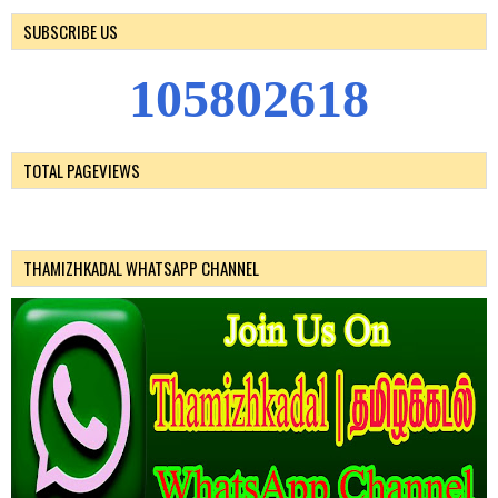
SUBSCRIBE US
1
0
5
8
0
2
6
1
8
TOTAL PAGEVIEWS
THAMIZHKADAL WHATSAPP CHANNEL