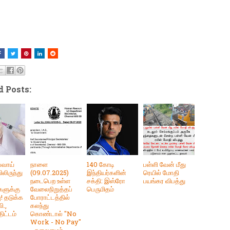
d Posts:
ைவாய்
நாளை
140 கோடி
பள்ளி வேன் மீது
ிலிருந்து
(09.07.2025)
இந்தியர்களின்
ரெயில் மோதி
நடைபெற உள்ள
சக்தி: இஸ்ரோ
பயங்கர விபத்து
களுக்கு
வேலைநிறுத்தப்
பெருமிதம்
ு! தடுக்க
போராட்டத்தில்
ி.,
கலந்து
திட்டம்
கொண்டால் "No
Work - No Pay"