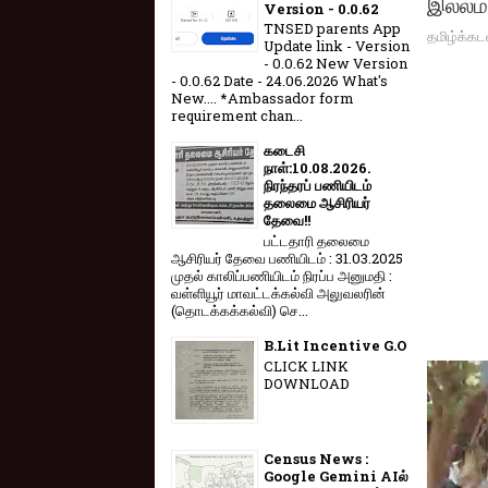
இல்லம்
Version - 0.0.62
TNSED parents App
தமிழ்க்கட
Update link - Version
- 0.0.62 New Version
- 0.0.62 Date - 24.06.2026 What's
New.... *Ambassador form
requirement chan...
கடைசி
நாள்:10.08.2026.
நிரந்தரப் பணியிடம்
தலைமை ஆசிரியர்
தேவை!!
பட்டதாரி தலைமை
ஆசிரியர் தேவை பணியிடம் : 31.03.2025
முதல் காலிப்பணியிடம் நிரப்ப அனுமதி :
வள்ளியூர் மாவட்டக்கல்வி அலுவலரின்
(தொடக்கக்கல்வி) செ...
B.Lit Incentive G.O
CLICK LINK
DOWNLOAD
Census News :
Google Gemini AIல்