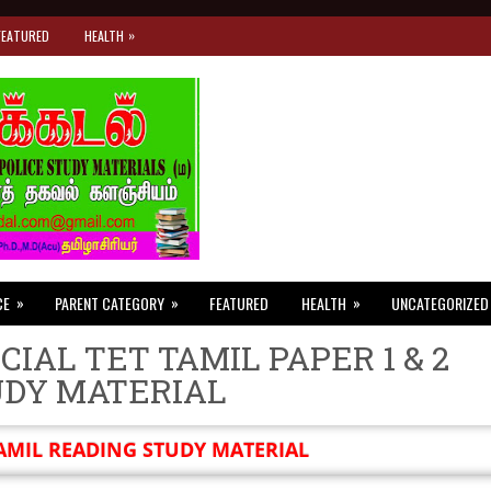
»
FEATURED
HEALTH
»
»
»
CE
PARENT CATEGORY
FEATURED
HEALTH
UNCATEGORIZED
CIAL TET TAMIL PAPER 1 & 2
UDY MATERIAL
AMIL READING STUDY MATERIAL