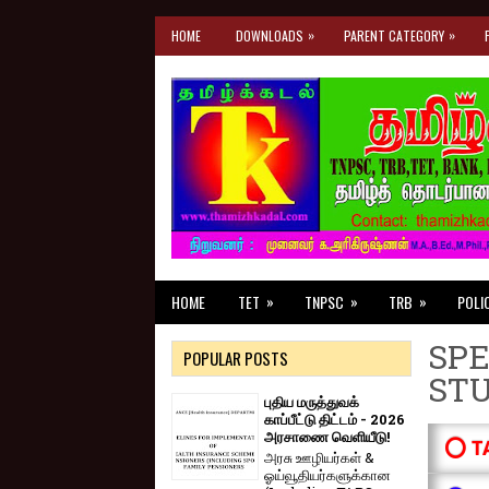
»
»
HOME
DOWNLOADS
PARENT CATEGORY
»
»
»
HOME
TET
TNPSC
TRB
POLI
SPE
POPULAR POSTS
ST
புதிய மருத்துவக்
காப்பீட்டு திட்டம் - 2026
அரசாணை வெளியீடு!
⭕ T
அரசு ஊழியர்கள் &
ஓய்வூதியர்களுக்கான