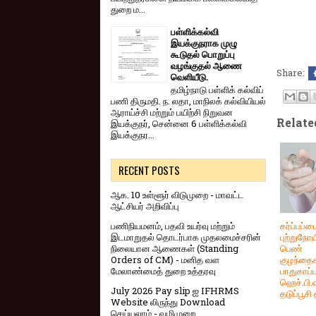
துறை ம...
பள்ளிக்கல்வி
இயக்குநராக முழு
கூடுதல் பொறுப்பு
வழங்குதல் ஆணை
Share:
வெளியீடு.
தமிழ்நாடு பள்ளிக் கல்விப்
பணி திருமதி. ந. லதா, மாநிலக் கல்வியியல்
ஆராய்ச்சி மற்றும் பயிற்சி நிறுவன
Relate
இயக்குநர், சென்னை 6 பள்ளிக்கல்வி
இயக்குநர...
RECENT POSTS
ஆக. 10 உள்ளூர் விடுமுறை - மாவட்ட
ஆட்சியர் அறிவிப்பு
பணிநியமனம், பதவி உயர்வு மற்றும்
கர்ப்பப்ப
இடமாறுதல் தொடர்பாக முதலமைச்சரின்
புற்றுநோய
நிலையான ஆணைகள் (Standing
பெண்
Orders of CM) - மனித வள
குழந்தை
மேலாண்மைத் துறை உத்தரவு
பாதுகாப்ப
ஹெச்.பி.வ
July 2026 Pay slip ஐ IFHRMS
தடுப்பூசி 
Website லிருந்து Download
செய்யலாம் - வழிமுறை