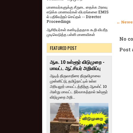
மாணவர்களுக்கு சீருடை தைக்க அளவு
எடுக்க மாணவர்கள் விபரங்களை EMIS
ல் பதிவேற்றம் செய்தல் -- Director
Proceedings
← Newer
ஆசிரியர்கள் கண்டித்ததாக கூறி விபரீத
முடிவெடுத்த பள்ளி மாணவிகள்
No c
FEATURED POST
Post
ஆக. 10 உள்ளூர் விடுமுறை -
மாவட்ட ஆட்சியர் அறிவிப்பு
ஆடித் திருவாதிரை திருவிழாவை
முன்னிட்டு, தமிழ்நாட்டில் உள்ள
அரியலூர் மாவட்டத்திற்கு ஆகஸ்ட் 10
அன்று மாவட்ட நிர்வாகத்தால் உள்ளூர்
விடுமுறை அறி...