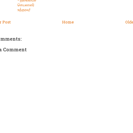
- தலைமைச்
செயலாளர்
உத்தரவு!
 Post
Home
Old
omments:
 a Comment