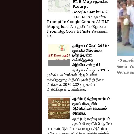
HLB Map உருவாக்க
Prompt
Google Gemini AIல்
HLB Map உருவாக்க
Prompt In Google Gemini AI HLB
Map upload செய்துவிட்டு கீழே உள்ள
Promptஐ, Copy & Paste செய்யவும்.
Ba...
தமிழக பட்ஜெட் 2026 -
முக்கிய அம்சங்கள்
மற்றும் பள்ளி
கல்வித்துறை
70 வயதிற்
அறிவிப்புகள் pdf
ரேசன் பொ
தமிழக பட்ஜெட் 2026 -
தொடக்கம்
முக்கிய அம்சங்கள் மற்றும் பள்ளி
கல்வித்துறை அறிவிப்புகள் நிதி நிலை
அறிக்கை 2026 2027 முக்கிய
அறிவிப்புகள் 1. பள்ளிக்க...
ஆசிரியர் தேர்வு வாரியம்
மூலம் விரைவில்
ஆசிரியர்கள் நியமனம்
அறிவிப்பு
ஆசிரியர் தேர்வு வாரி​யம்
மூலம் விரை​வில் 2 ஆயிரம்
பட்​ட​தாரி ஆசிரியர்​கள் மற்​றும் ஆசிரியர்
பயிற்றுநர்​களை நியமிக்க பள்​ளிக்​கல்​வித்​