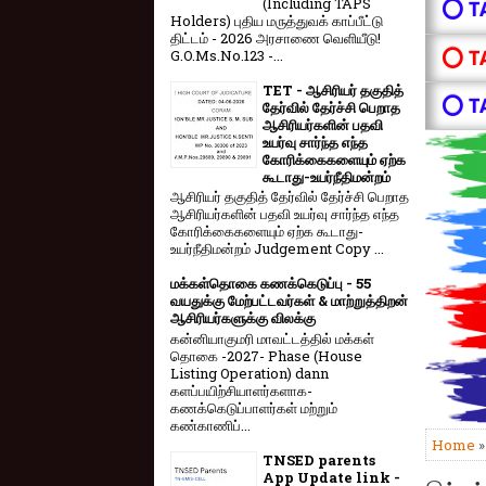
(Including TAPS
⭕ T
Holders) புதிய மருத்துவக் காப்பீட்டு
திட்டம் - 2026 அரசாணை வெளியீடு!
⭕ T
G.O.Ms.No.123 -...
TET - ஆசிரியர் தகுதித்
⭕ T
தேர்வில் தேர்ச்சி பெறாத
ஆசிரியர்களின் பதவி
உயர்வு சார்ந்த எந்த
கோரிக்கைகளையும் ஏற்க
கூடாது-உயர்நீதிமன்றம்
ஆசிரியர் தகுதித் தேர்வில் தேர்ச்சி பெறாத
ஆசிரியர்களின் பதவி உயர்வு சார்ந்த எந்த
கோரிக்கைகளையும் ஏற்க கூடாது-
உயர்நீதிமன்றம் Judgement Copy ...
மக்கள்தொகை கணக்கெடுப்பு - 55
வயதுக்கு மேற்பட்டவர்கள் & மாற்றுத்திறன்
ஆசிரியர்களுக்கு விலக்கு
கன்னியாகுமரி மாவட்டத்தில் மக்கள்
தொகை -2027- Phase (House
Listing Operation) dann
களப்பயிற்சியாளர்களாக-
கணக்கெடுப்பாளர்கள் மற்றும்
கண்காணிப்...
Home
TNSED parents
App Update link -