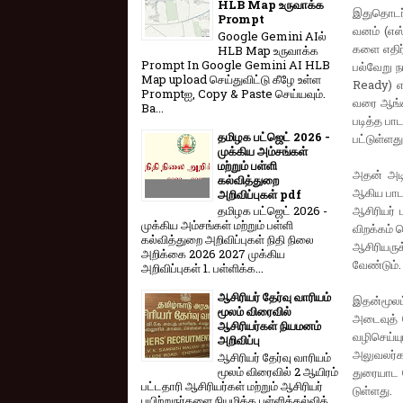
HLB Map உருவாக்க
இதுதொடர்​
Prompt
வனம் (எஸ்​
Google Gemini AIல்
களை எதிர்​
HLB Map உருவாக்க
Prompt In Google Gemini AI HLB
பல்​வேறு ந
Map upload செய்துவிட்டு கீழே உள்ள
Ready) எனு
Promptஐ, Copy & Paste செய்யவும்.
வரை ஆங்​க
Ba...
படித்த பாட
தமிழக பட்ஜெட் 2026 -
பட்​டுள்​ளது
முக்கிய அம்சங்கள்
மற்றும் பள்ளி
அதன் அடிப்
கல்வித்துறை
ஆகிய பாடங்
அறிவிப்புகள் pdf
ஆசிரியர் ப
தமிழக பட்ஜெட் 2026 -
முக்கிய அம்சங்கள் மற்றும் பள்ளி
விறக்​கம் 
கல்வித்துறை அறிவிப்புகள் நிதி நிலை
ஆசிரியருக
அறிக்கை 2026 2027 முக்கிய
வேண்​டும்
அறிவிப்புகள் 1. பள்ளிக்க...
ஆசிரியர் தேர்வு வாரியம்
இதன்​மூலம
மூலம் விரைவில்
அடைவுத் தே
ஆசிரியர்கள் நியமனம்
வழி​செய்​ய
அறிவிப்பு
அலு​வலர்​
ஆசிரியர் தேர்வு வாரி​யம்
மூலம் விரை​வில் 2 ஆயிரம்
துரை​யாட வ
பட்​ட​தாரி ஆசிரியர்​கள் மற்​றும் ஆசிரியர்
டுள்​ளது.
பயிற்றுநர்​களை நியமிக்க பள்​ளிக்​கல்​வித்​