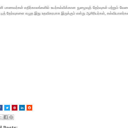
ளி மாணவர்​கள் எதிர்​காலங்​களில் உயர்​கல்விக்​கான நுழைவுத் தேர்​வு​கள் மற்​றும் வேலை​வ
ித் தேர்​வு​களை எழுத இது உதவி​கர​மாக இருக்​கும்​ என்​று ஆசிரியர்​கள்​, கல்​வி​யாளர்​கள்​
d Posts: