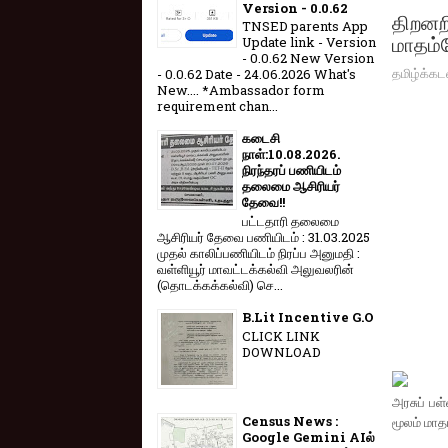
Version - 0.0.62
திறனற
TNSED parents App
மாதம்த
Update link - Version
- 0.0.62 New Version
தமிழ்க்கட
- 0.0.62 Date - 24.06.2026 What's
New.... *Ambassador form
requirement chan...
கடைசி
நாள்:10.08.2026.
நிரந்தரப் பணியிடம்
தலைமை ஆசிரியர்
தேவை!!
பட்டதாரி தலைமை
ஆசிரியர் தேவை பணியிடம் : 31.03.2025
முதல் காலிப்பணியிடம் நிரப்ப அனுமதி :
வள்ளியூர் மாவட்டக்கல்வி அலுவலரின்
(தொடக்கக்கல்வி) செ...
B.Lit Incentive G.O
CLICK LINK
DOWNLOAD
அரசுப் பள்
Census News :
மூலம் மாதம
Google Gemini AIல்