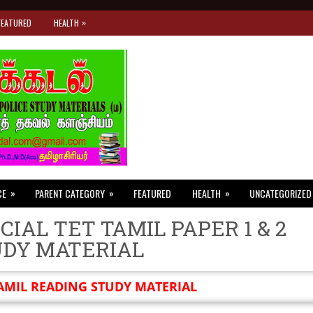
»
FEATURED
HEALTH
»
»
»
CE
PARENT CATEGORY
FEATURED
HEALTH
UNCATEGORIZED
CIAL TET TAMIL PAPER 1 & 2
UDY MATERIAL
AMIL READING STUDY MATERIAL