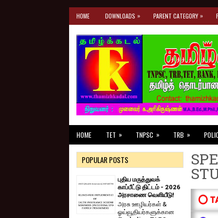
»
»
HOME
DOWNLOADS
PARENT CATEGORY
»
»
»
HOME
TET
TNPSC
TRB
POLI
SPE
POPULAR POSTS
ST
புதிய மருத்துவக்
காப்பீட்டு திட்டம் - 2026
அரசாணை வெளியீடு!
⭕ T
அரசு ஊழியர்கள் &
ஓய்வூதியர்களுக்கான