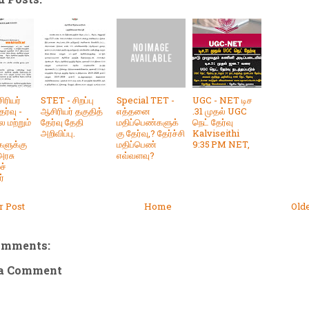
ிரியர்
STET - சிறப்பு
Special TET -
UGC - NET டிச
ேர்வு -
ஆசிரியர் தகுதித்
எத்தனை
.31 முதல் UGC
 மற்றும்
தேர்வு தேதி
மதிப்பெண்களுக்
நெட் தேர்வு
அறிவிப்பு.
கு தேர்வு,? தேர்ச்சி
Kalviseithi
களுக்கு
மதிப்பெண்
9:35 PM NET,
 அரசு
எவ்வளவு?
ச்
்
 Post
Home
Old
omments:
 a Comment