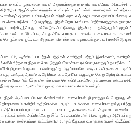
பாக மாவட்ட முதன்​மைக் கல்வி அலு​வலர்​களுக்கு மாநில கல்​வி​யியல் ஆராய்ச்​சி, பயி
சிஇஆர்​டி) அனுப்​பி​யுள்ள சுற்​றறிக்கை விவரம்: அரசுப் பள்ளி மாணவர்​கள் உயர் சிந்​
கொள்​ளும் திறனை மேம்​படுத்​த​வும், கற்​றல் அடைவுத் தேர்​வு​களை தன்​னம்​பிக்​கை​யுடன
டவடிக்கை எடுக்​கப்​பட்டு வரு​கிறது. இதன் தொடர்ச்​சி​யாக, ‘எதிர்​காலத்​துக்கு தயா​ரா
ம் முயற்சி தற்​போது முன்​னெடுக்​கப்​பட்​டுள்​ளது. இதன்​படி, மாதம்​தோறும் 1 முதல் 9
ிலம், கணிதம், அறி​வியல், பொது அறிவு சார்ந்த பாடங்​களில் மாணவர்​கள் கடந்த கல்வ
ப் பொருட்​களை ஒட்டி உயர் சிந்​தனை வினாக்​களை வடிவ​மைக்​கும் பணி எஸ்​சிஇஆர்​டிக்க
.
​படை​யில், ஆங்​கிலப் பாடத்​தில் பத்​தி​கள் வாசித்​தல் மற்​றும் இலக்​கணம், கணிதம்
​களில் சிந்​தனை திறனை மேம்​படுத்​தும் வினாக்​கள் ஒவ்​வொரு மாத​மும் தயாரிக்​கப்​பட்
யிற்சி நிறு​வனம் மூல​மாக பள்​ளி​களுக்கு அனுப்​பப்​படும். அதை பள்ளி தலைமை ஆசிரியர
செய்​து, கணிதம், ஆங்​கிலம், அறி​வியல் பாட ஆசிரியர்​களுக்​கும், பொது அறிவு வினாக்​
்​கும் தரவேண்​டும். இந்த வினாக்​களைக் கொண்டு மாதம்​தோறும் மாணவர்​களிடம் மதிப்​
. இதை தலைமை ஆசிரியர்​கள் முறை​யாக கண்​காணிக்க வேண்​டும்.
் திறன் அடிப்​படையி​லான கேள்வி​களில் மாணவர்​கள் நிபுணத்​து​வம் பெறு​வதுடன்
ர்​வு​களை​யும் எளி​தில் எதிர்​கொள்ள முடி​யும். பாடங்​களை மாணவர்​கள் நன்கு புரிந்து ப
ும். ஆசிரியர் பயிற்​றுநர்​கள், வட்​டார, மாவட்ட, முதன்​மைக் கல்வி அலு​வலர்​கள் உள்​ளிட
கள் தங்​கள் பள்ளி ஆய்​வின்​போது இந்த செயல்​பாடு​களின் நிலை குறித்து ஆசிரியர்​களு
ேண்​டும். கலந்​தாய்​வுக் கூட்​டங்​களின் போதும் இதுபற்றி விவா​திக்க வேண்​டும்.இவ்​வாறு