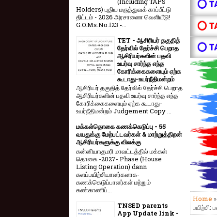
(Including TAPS
⭕ T
Holders) புதிய மருத்துவக் காப்பீட்டு
திட்டம் - 2026 அரசாணை வெளியீடு!
⭕ T
G.O.Ms.No.123 -...
TET - ஆசிரியர் தகுதித்
⭕ T
தேர்வில் தேர்ச்சி பெறாத
ஆசிரியர்களின் பதவி
உயர்வு சார்ந்த எந்த
கோரிக்கைகளையும் ஏற்க
கூடாது-உயர்நீதிமன்றம்
ஆசிரியர் தகுதித் தேர்வில் தேர்ச்சி பெறாத
ஆசிரியர்களின் பதவி உயர்வு சார்ந்த எந்த
கோரிக்கைகளையும் ஏற்க கூடாது-
உயர்நீதிமன்றம் Judgement Copy ...
மக்கள்தொகை கணக்கெடுப்பு - 55
வயதுக்கு மேற்பட்டவர்கள் & மாற்றுத்திறன்
ஆசிரியர்களுக்கு விலக்கு
கன்னியாகுமரி மாவட்டத்தில் மக்கள்
தொகை -2027- Phase (House
Listing Operation) dann
களப்பயிற்சியாளர்களாக-
கணக்கெடுப்பாளர்கள் மற்றும்
கண்காணிப்...
Home
TNSED parents
பயிற்சி: 
App Update link -