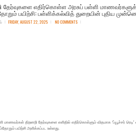
ி தேர்வுகளை எதிர்கொள்ள அரசுப் பள்ளி மாணவர்களுக
ோறும் பயிற்சி: பள்ளிக்கல்வித் துறையின் புதிய முன்னெட
ல்
FRIDAY, AUGUST 22, 2025
NO COMMENTS
ளி மாணவர்​கள் திறனறி தேர்​வு​களை எளி​தில் எதிர்​கொள்​ளும் வித​மாக ‘ப்​யூச்​சர் ரெடி’
்​தோறும் பயிற்சி அளிக்​கப்பட உள்​ளது.