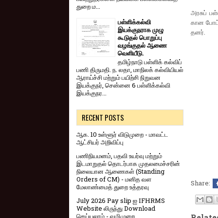
துறை ம...
அரசுப் பள்
பள்ளிக்கல்வி
கான போட்​ட
இயக்குநராக முழு
தனர்​.
கூடுதல் பொறுப்பு
வழங்குதல் ஆணை
வெளியீடு.
தமிழ்நாடு பள்ளிக் கல்விப்
பணி திருமதி. ந. லதா, மாநிலக் கல்வியியல்
ஆராய்ச்சி மற்றும் பயிற்சி நிறுவன
இயக்குநர், சென்னை 6 பள்ளிக்கல்வி
இயக்குநர...
RECENT POSTS
ஆக. 10 உள்ளூர் விடுமுறை - மாவட்ட
ஆட்சியர் அறிவிப்பு
பணிநியமனம், பதவி உயர்வு மற்றும்
இடமாறுதல் தொடர்பாக முதலமைச்சரின்
நிலையான ஆணைகள் (Standing
Orders of CM) - மனித வள
Share:
மேலாண்மைத் துறை உத்தரவு
July 2026 Pay slip ஐ IFHRMS
Website லிருந்து Download
செய்யலாம் - வழிமுறை
Relate