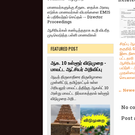
மாணவர்களுக்கு சீருடை தைக்க அளவு
எடுக்க மாணவர்கள் விபரங்களை EMIS
ல் பதிவேற்றம் செய்தல் -- Director
Proceedings
ஆசிரியர்கள் கண்டித்ததாக கூறி விபரீத
முடிவெடுத்த பள்ளி மாணவிகள்
சிறப்பு ஆச
FEATURED POST
தகுதித் த
இடைநிலை
பட்டதாரி
ஆக. 10 உள்ளூர் விடுமுறை -
ஆசிரியர்
பயிற்சி -
மாவட்ட ஆட்சியர் அறிவிப்பு
முதன்மை
ஆடித் திருவாதிரை திருவிழாவை
செயலாளர
முன்னிட்டு, தமிழ்நாட்டில் உள்ள
அரியலூர் மாவட்டத்திற்கு ஆகஸ்ட் 10
← Newer
அன்று மாவட்ட நிர்வாகத்தால் உள்ளூர்
விடுமுறை அறி...
No c
Post