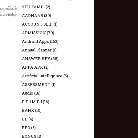
9TH TAMIL
(2)
ாய்ப்​புக்​
 தெரி​வித்​
AADHAAR
(39)
ACCOUNT SLIP
(1)
ADMISSION
(79)
Android Apps
(162)
Annual Planner
(1)
ANSWER KEY
(88)
APPA APK
(2)
Artificial intelligence
(5)
ASSESSMENT
(1)
Audio
(18)
B.Ed M.Ed
(16)
BANK
(10)
BE
(4)
BEO
(5)
BONUS
(1)