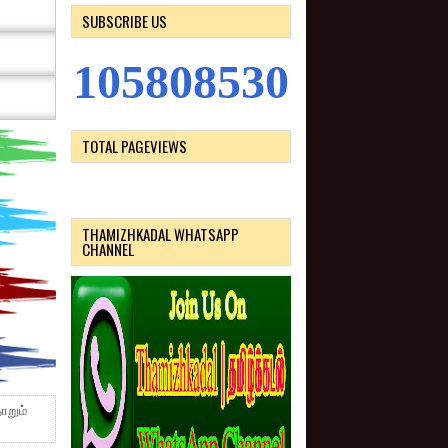
SUBSCRIBE US
1
0
5
8
0
8
5
3
0
TOTAL PAGEVIEWS
THAMIZHKADAL WHATSAPP
CHANNEL
ோறும்