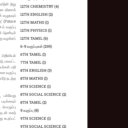
ற்சி நிறு​
12TH CHEMISTRY
(4)
தனை வினாக்​
12TH ENGLISH
(2)
் எழுத​வும்
கு’ (Future
12TH MATHS
(1)
-ம் வகுப்பு
12TH PHYSICS
(1)
ி ஆண்​டில்
ு வழங்​கப்​
12TH TAMIL
(6)
6-9 வகுப்புகள்
(295)
6TH TAMIL
(1)
, அறி​வியல்
​டு, மாவட்ட
7TH TAMIL
(1)
்​கள் பதி​
8TH ENGLISH
(3)
களை வகுப்பு
பீடு நடத்த
8TH MATHS
(1)
8TH SCIENCE
(1)
8TH SOCIAL SCIENCE
(2)
, பல்​வேறு
டிக்​க​வும்
8TH TAMIL
(2)
்ட பொறுப்பு
9 வகுப்பு
(8)
​டன் கலந்​
 கூறப்​பட்​
9TH SCIENCE
(1)
9TH SOCIAL SCIENCE
(2)