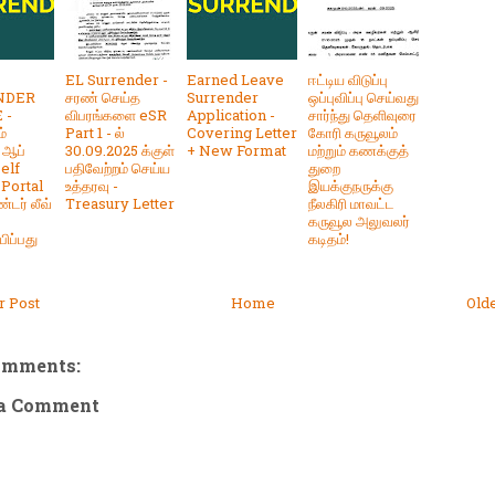
EL Surrender -
Earned Leave
ஈட்டிய விடுப்பு
NDER
சரண் செய்த
Surrender
ஒப்புவிப்பு செய்வது
 -
விபரங்களை eSR
Application -
சார்ந்து தெளிவுரை
்
Part 1 - ல்
Covering Letter
கோரி கருவூலம்
 ஆப்
30.09.2025 க்குள்
+ New Format
மற்றும் கணக்குத்
elf
பதிவேற்றம் செய்ய
துறை
 Portal
உத்தரவு -
இயக்குநருக்கு
்டர் லீவ்
Treasury Letter
நீலகிரி மாவட்ட
கருவூல அலுவலர்
ிப்பது
கடிதம்!
 Post
Home
Old
omments:
 a Comment