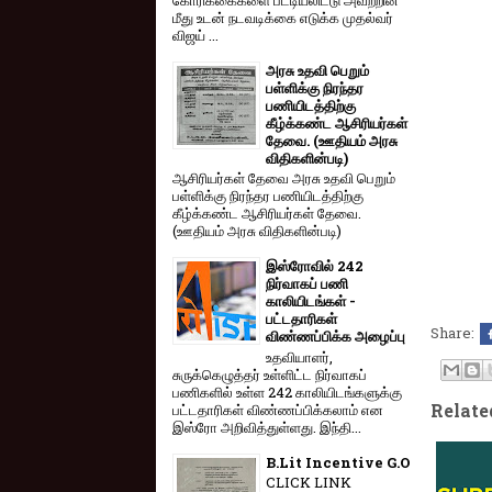
மீது உடன் நடவடிக்கை எடுக்க முதல்வர்
விஜய் ...
அரசு உதவி பெறும்
பள்ளிக்கு நிரந்தர
பணியிடத்திற்கு
கீழ்க்கண்ட ஆசிரியர்கள்
தேவை. (ஊதியம் அரசு
விதிகளின்படி)
ஆசிரியர்கள் தேவை அரசு உதவி பெறும்
பள்ளிக்கு நிரந்தர பணியிடத்திற்கு
கீழ்க்கண்ட ஆசிரியர்கள் தேவை.
(ஊதியம் அரசு விதிகளின்படி)
இஸ்ரோவில் 242
நிர்வாகப் பணி
காலியிடங்கள் -
பட்டதாரிகள்
Share:
விண்ணப்பிக்க அழைப்பு
உதவியாளர்,
சுருக்கெழுத்தர் உள்ளிட்ட நிர்வாகப்
பணிகளில் உள்ள 242 காலியிடங்களுக்கு
Relate
பட்டதாரிகள் விண்ணப்பிக்கலாம் என
இஸ்ரோ அறிவித்துள்ளது. இந்தி...
B.Lit Incentive G.O
CLICK LINK