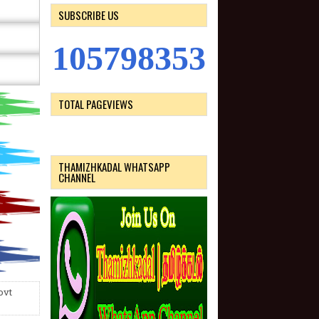
SUBSCRIBE US
1
0
5
7
9
8
3
5
3
TOTAL PAGEVIEWS
THAMIZHKADAL WHATSAPP
CHANNEL
ovt