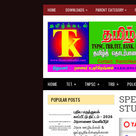
»
»
HOME
DOWNLOADS
PARENT CATEGORY
»
»
»
HOME
TET
TNPSC
TRB
POLI
SPE
POPULAR POSTS
ST
புதிய மருத்துவக்
காப்பீட்டு திட்டம் - 2026
அரசாணை வெளியீடு!
⭕ T
அரசு ஊழியர்கள் &
ஓய்வூதியர்களுக்கான