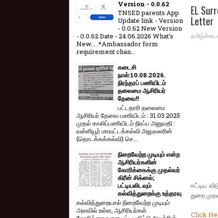
Version - 0.0.62
EL Sur
TNSED parents App
Letter
Update link - Version
- 0.0.62 New Version
தமிழ்க்கட
- 0.0.62 Date - 24.06.2026 What's
New.... *Ambassador form
requirement chan...
கடைசி
நாள்:10.08.2026.
நிரந்தரப் பணியிடம்
தலைமை ஆசிரியர்
தேவை!!
பட்டதாரி தலைமை
ஆசிரியர் தேவை பணியிடம் : 31.03.2025
முதல் காலிப்பணியிடம் நிரப்ப அனுமதி :
வள்ளியூர் மாவட்டக்கல்வி அலுவலரின்
(தொடக்கக்கல்வி) செ...
நிறைவேற்ற முடியும் என்ற
ஆசிரியர்களின்
கோரிக்கைக்கு முதல்வர்
கிரீன் சிக்னல்;
ஈட்டிய வி
பட்டியலிடவும்
கல்வித்துறைக்கு உத்தரவு
துறை முதன
கல்வித்துறையால் நிறைவேற்ற முடியும்
அளவில் உள்ள, ஆசிரியர்கள்
Click Her
கோரிக்கைகளை பட்டியலிட்டு அவற்றின்