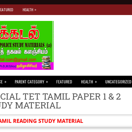
»
FEATURED
HEALTH
»
»
»
CE
PARENT CATEGORY
FEATURED
HEALTH
UNCATEGORIZED
CIAL TET TAMIL PAPER 1 & 2
UDY MATERIAL
AMIL READING STUDY MATERIAL