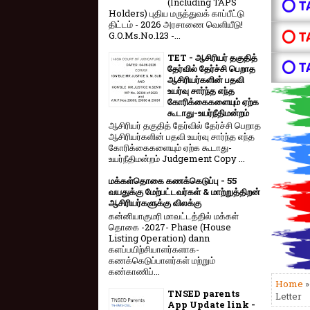
(Including TAPS
⭕ T
Holders) புதிய மருத்துவக் காப்பீட்டு
திட்டம் - 2026 அரசாணை வெளியீடு!
⭕ T
G.O.Ms.No.123 -...
TET - ஆசிரியர் தகுதித்
⭕ T
தேர்வில் தேர்ச்சி பெறாத
ஆசிரியர்களின் பதவி
உயர்வு சார்ந்த எந்த
கோரிக்கைகளையும் ஏற்க
கூடாது-உயர்நீதிமன்றம்
ஆசிரியர் தகுதித் தேர்வில் தேர்ச்சி பெறாத
ஆசிரியர்களின் பதவி உயர்வு சார்ந்த எந்த
கோரிக்கைகளையும் ஏற்க கூடாது-
உயர்நீதிமன்றம் Judgement Copy ...
மக்கள்தொகை கணக்கெடுப்பு - 55
வயதுக்கு மேற்பட்டவர்கள் & மாற்றுத்திறன்
ஆசிரியர்களுக்கு விலக்கு
கன்னியாகுமரி மாவட்டத்தில் மக்கள்
தொகை -2027- Phase (House
Listing Operation) dann
களப்பயிற்சியாளர்களாக-
கணக்கெடுப்பாளர்கள் மற்றும்
கண்காணிப்...
Home
TNSED parents
Letter
App Update link -