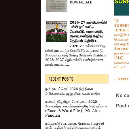
DOWNLOAD
EL
2026-27 கல்வியாண்டு
SURRE
பள்ளி நாட்காட்டி
UPDATE
வெளியீடு: காலாண்டு,
களஞ்சியம
அரையாண்டுத் தேர்வு
மொபைல்
தேதிகள் அறிவிப்பு!
அல்லது S
2026-27 கல்வியாண்டு
Service
பள்ளி நாட்காட்டி வெளியீடு: காலாண்டு,
மூலம் சரண
அரையாண்டுத் தேர்வு தேதிகள் அறிவிப்பு!
(SLS)
2026-2027-ஆம் கல்வியாண்டுக்கான
விண்ணப்ப
பள்ளி நாட்காட்...
எப்படி?
RECENT POSTS
← Newer
தமிழக பட்ஜெட் 2026 நிதிநிலை
அறிக்கையில் முழு விவரங்கள் உள்ளே
No c
கலைத் திருவிழா போட்டிகள் 2026 -
Post
அனைத்து படிவங்களும் ஒரே தொகுப்பாக
( Excel & Word File ) - Mr. Alex
Pandian
தமிழ்நாடு சட்டமன்றப் பேரவை நிகழ்ச்சி
நிரல் - பள்ளிக் கல்வித்துறை மானியக்