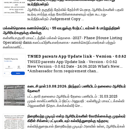
உயர்நீதிமன்றம்
ஆசிரியர் தகுதித் தேர்வில் தேர்ச்சி பெறாத ஆசிரியர்களின் பதவி
உயர்வு சார்ந்த எந்த கோரிக்கைகளையும் ஏற்க கூடாது-
உயர்நீதிமன்றம் Judgement Copy ...
மக்கள்தொகை கணக்கெடுப்பு - 55 வயதுக்கு மேற்பட்டவர்கள் & மாற்றுத்திறன்
ஆசிரியர்களுக்கு விலக்கு
கன்னியாகுமரி மாவட்டத்தில் மக்கள் தொகை -2027- Phase (House Listing
Operation) dann களப்பயிற்சியாளர்களாக- கணக்கெடுப்பாளர்கள் மற்றும்
கண்காணிப்...
TNSED parents App Update link - Version - 0.0.62
TNSED parents App Update link - Version - 0.0.62
New Version - 0.0.62 Date - 24.06.2026 What's New....
*Ambassador form requirement chan...
கடைசி நாள்:10.08.2026. நிரந்தரப் பணியிடம் தலைமை ஆசிரியர்
தேவை!!
பட்டதாரி தலைமை ஆசிரியர் தேவை பணியிடம் : 31.03.2025
முதல் காலிப்பணியிடம் நிரப்ப அனுமதி : வள்ளியூர் மாவட்டக்கல்வி
அலுவலரின் (தொடக்கக்கல்வி) செ...
நிறைவேற்ற முடியும் என்ற ஆசிரியர்களின் கோரிக்கைக்கு முதல்வர்
கிரீன் சிக்னல்; பட்டியலிடவும் கல்வித்துறைக்கு உத்தரவு
கல்வித்துறையால் நிறைவேற்ற முடியும் அளவில் உள்ள, ஆசிரியர்கள்