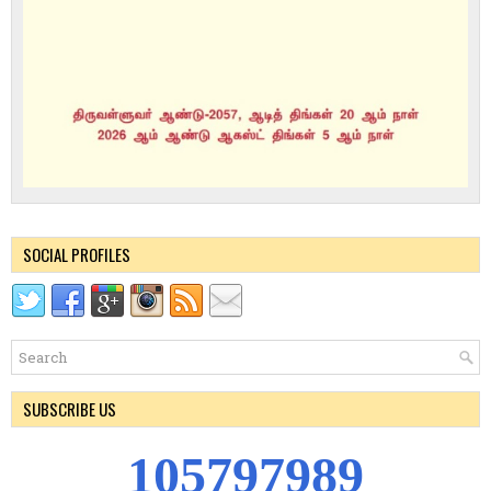
SOCIAL PROFILES
SUBSCRIBE US
1
0
5
7
9
7
9
8
9