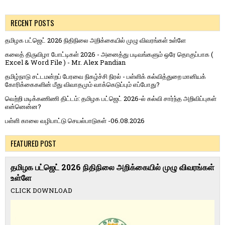
RECENT POSTS
தமிழக பட்ஜெட் 2026 நிதிநிலை அறிக்கையில் முழு விவரங்கள் உள்ளே
கலைத் திருவிழா போட்டிகள் 2026 - அனைத்து படிவங்களும் ஒரே தொகுப்பாக (
Excel & Word File ) - Mr. Alex Pandian
தமிழ்நாடு சட்டமன்றப் பேரவை நிகழ்ச்சி நிரல் - பள்ளிக் கல்வித்துறை மானியக்
கோரிக்கைகளின் மீது விவாதமும் வாக்கெடுப்பும் எப்போது?
வெற்றி மடிக்கணிணி திட்டம்: தமிழக பட்ஜெட் 2026-ல் கல்வி சார்ந்த அறிவிப்புகள்
என்னென்ன?
பள்ளி காலை வழிபாட்டு செயல்பாடுகள் -06.08.2026
FEATURED POST
தமிழக பட்ஜெட் 2026 நிதிநிலை அறிக்கையில் முழு விவரங்கள்
உள்ளே
CLICK DOWNLOAD