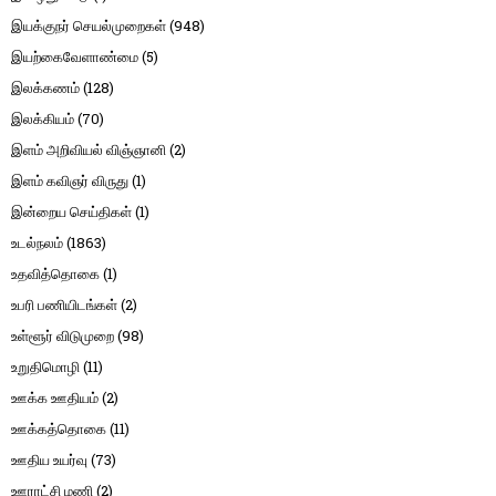
இயக்குநர் செயல்முறைகள்
(948)
இயற்கைவேளாண்மை
(5)
இலக்கணம்
(128)
இலக்கியம்
(70)
இளம் அறிவியல் விஞ்ஞானி
(2)
இளம் கவிஞர் விருது
(1)
இன்றைய செய்திகள்
(1)
உடல்நலம்
(1863)
உதவித்தொகை
(1)
உபரி பணியிடங்கள்
(2)
உள்ளூர் விடுமுறை
(98)
உறுதிமொழி
(11)
ஊக்க ஊதியம்
(2)
ஊக்கத்தொகை
(11)
ஊதிய உயர்வு
(73)
ஊராட்சி மணி
(2)