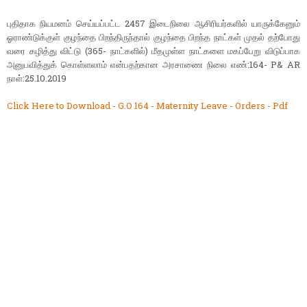
புதிதாக நியமனம் செய்யப்பட்ட 2457 இடைநிலை ஆசிரியர்களில் யாருக்கேனும்
ஓராண்டுக்குள் குழந்தை பிறந்திருந்தால் குழந்தை பிறந்த நாட்கள் முதல் தற்போது
வரை கழித்து விட்டு (365- நாட்களில்) மீதமுள்ள நாட்களை மகப்பேறு விடுப்பாக
அனுபவித்துக் கொள்ளலாம் என்பதற்கான அரசாணை நிலை எண்:164- P& AR
நாள்:25.10.2019
Click Here to Download - G.O 164 - Maternity Leave - Orders - Pdf