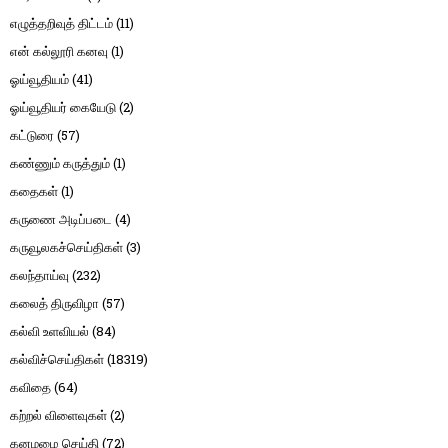
எழுத்தறிவுத் திட்டம்
(11)
என் கல்லூரி கனவு
(1)
ஓய்வூதியம்
(41)
ஓய்வூதியர் கையேடு
(2)
கட்டுரை
(57)
கண்ணும் கருத்தும்
(1)
கதைகள்
(1)
கருணை அடிப்படை
(4)
கருவூலகச்செய்திகள்
(3)
கலந்தாய்வு
(232)
கலைத் திருவிழா
(57)
கல்வி உளவியல்
(84)
கல்விச்செய்திகள்
(18319)
கவிதை
(64)
கற்றல் விளைவுகள்
(2)
கனமழை செய்தி
(72)