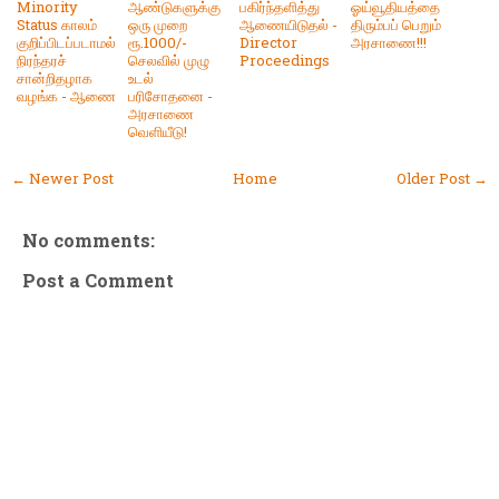
Minority
ஆண்டுகளுக்கு
பகிர்ந்தளித்து
ஓய்வூதியத்தை
Status காலம்
ஒரு முறை
ஆணையிடுதல் -
திரும்பப் பெறும்
குறிப்பிடப்படாமல்
ரூ.1000/-
Director
அரசாணை!!!
நிரந்தரச்
செலவில் முழு
Proceedings
சான்றிதழாக
உடல்
வழங்க - ஆணை
பரிசோதனை -
அரசாணை
வெளியீடு!
← Newer Post
Home
Older Post →
No comments:
Post a Comment