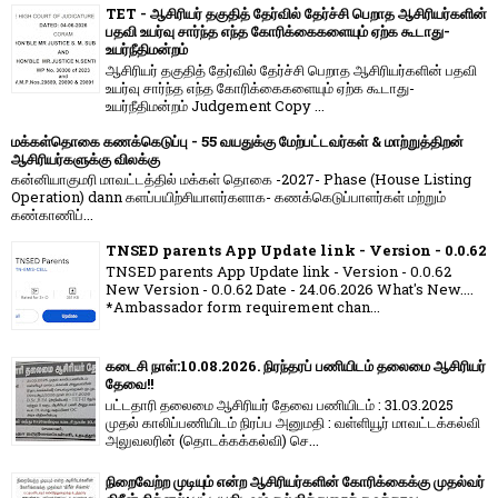
TET - ஆசிரியர் தகுதித் தேர்வில் தேர்ச்சி பெறாத ஆசிரியர்களின்
பதவி உயர்வு சார்ந்த எந்த கோரிக்கைகளையும் ஏற்க கூடாது-
உயர்நீதிமன்றம்
ஆசிரியர் தகுதித் தேர்வில் தேர்ச்சி பெறாத ஆசிரியர்களின் பதவி
உயர்வு சார்ந்த எந்த கோரிக்கைகளையும் ஏற்க கூடாது-
உயர்நீதிமன்றம் Judgement Copy ...
மக்கள்தொகை கணக்கெடுப்பு - 55 வயதுக்கு மேற்பட்டவர்கள் & மாற்றுத்திறன்
ஆசிரியர்களுக்கு விலக்கு
கன்னியாகுமரி மாவட்டத்தில் மக்கள் தொகை -2027- Phase (House Listing
Operation) dann களப்பயிற்சியாளர்களாக- கணக்கெடுப்பாளர்கள் மற்றும்
கண்காணிப்...
TNSED parents App Update link - Version - 0.0.62
TNSED parents App Update link - Version - 0.0.62
New Version - 0.0.62 Date - 24.06.2026 What's New....
*Ambassador form requirement chan...
கடைசி நாள்:10.08.2026. நிரந்தரப் பணியிடம் தலைமை ஆசிரியர்
தேவை!!
பட்டதாரி தலைமை ஆசிரியர் தேவை பணியிடம் : 31.03.2025
முதல் காலிப்பணியிடம் நிரப்ப அனுமதி : வள்ளியூர் மாவட்டக்கல்வி
அலுவலரின் (தொடக்கக்கல்வி) செ...
நிறைவேற்ற முடியும் என்ற ஆசிரியர்களின் கோரிக்கைக்கு முதல்வர்