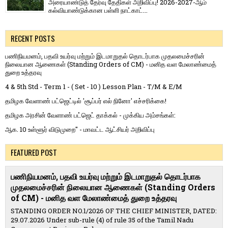
அரையாண்டுத் தேர்வு தேதிகள் அறிவிப்பு! 2026-2027-ஆம்
கல்வியாண்டுக்கான பள்ளி நாட்காட்...
RECENT POSTS
பணிநியமனம், பதவி உயர்வு மற்றும் இடமாறுதல் தொடர்பாக முதலமைச்சரின்
நிலையான ஆணைகள் (Standing Orders of CM) - மனித வள மேலாண்மைத்
துறை உத்தரவு
4 & 5th Std - Term 1 - ( Set - 10 ) Lesson Plan - T/M & E/M
தமிழக வேளாண் பட்ஜெட்டில் 'சூப்பர் எல் நினோ' எச்சரிக்கை!
தமிழக அரசின் வேளாண் பட்ஜெட் தாக்கல் - முக்கிய அம்சங்கள்:
ஆக. 10 உள்ளூர் விடுமுறை" - மாவட்ட ஆட்சியர் அறிவிப்பு
FEATURED POST
பணிநியமனம், பதவி உயர்வு மற்றும் இடமாறுதல் தொடர்பாக
முதலமைச்சரின் நிலையான ஆணைகள் (Standing Orders
of CM) - மனித வள மேலாண்மைத் துறை உத்தரவு
STANDING ORDER NO.1/2026 OF THE CHIEF MINISTER, DATED:
29.07.2026 Under sub-rule (4) of rule 35 of the Tamil Nadu