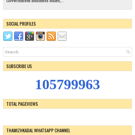
Government Business Rules,...
SOCIAL PROFILES
SUBSCRIBE US
1
0
5
7
9
9
9
6
3
TOTAL PAGEVIEWS
THAMIZHKADAL WHATSAPP CHANNEL