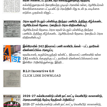
கிரீன் சிக்னல்; பட்டியலிடவும் கல்வித்துறைக்கு உத்தரவு
கல்வித்துறையால் நிறைவேற்ற முடியும் அளவில் உள்ள, ஆசிரியர்கள்
கோரிக்கைகளை பட்டியலிட்டு அவற்றின் மீது உடன் நடவடிக்கை
எடுக்க முதல்வர் விஜய் ...
அரசு உதவி பெறும் பள்ளிக்கு நிரந்தர பணியிடத்திற்கு கீழ்க்கண்ட
ஆசிரியர்கள் தேவை. (ஊதியம் அரசு விதிகளின்படி)
ஆசிரியர்கள் தேவை அரசு உதவி பெறும் பள்ளிக்கு நிரந்தர
பணியிடத்திற்கு கீழ்க்கண்ட ஆசிரியர்கள் தேவை. (ஊதியம் அரசு
விதிகளின்படி)
இஸ்ரோவில் 242 நிர்வாகப் பணி காலியிடங்கள் - பட்டதாரிகள்
விண்ணப்பிக்க அழைப்பு
உதவியாளர், சுருக்கெழுத்தர் உள்ளிட்ட நிர்வாகப் பணிகளில் உள்ள
242 காலியிடங்களுக்கு பட்டதாரிகள் விண்ணப்பிக்கலாம் என
இஸ்ரோ அறிவித்துள்ளது. இந்தி...
B.Lit Incentive G.O
CLICK LINK DOWNLOAD
2026-27 கல்வியாண்டு பள்ளி நாட்காட்டி வெளியீடு: காலாண்டு,
அரையாண்டுத் தேர்வு தேதிகள் அறிவிப்பு!
2026-27 கல்வியாண்டு பள்ளி நாட்காட்டி வெளியீடு: காலாண்டு,