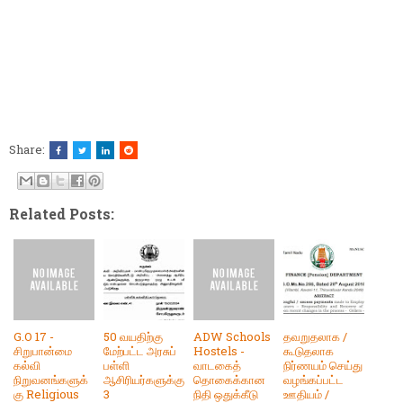
Share:
Related Posts:
G.O 17 -
50 வயதிற்கு
ADW Schools
தவறுதலாக /
சிறுபான்மை
மேற்பட்ட அரசுப்
Hostels -
கூடுதலாக
கல்வி
பள்ளி
வாடகைத்
நிர்ணயம் செய்து
நிறுவனங்களுக்
ஆசிரியர்களுக்கு
தொகைக்கான
வழங்கப்பட்ட
கு Religious
3
நிதி ஒதுக்கீடு
ஊதியம் /