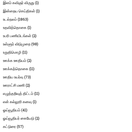
இளம் கவிஞர் விருது
(1)
இன்றைய செய்திகள்
(1)
உடல்நலம்
(1863)
உதவித்தொகை
(1)
உபரி பணியிடங்கள்
(2)
உள்ளூர் விடுமுறை
(98)
உறுதிமொழி
(11)
ஊக்க ஊதியம்
(2)
ஊக்கத்தொகை
(11)
ஊதிய உயர்வு
(73)
ஊராட்சி மணி
(2)
எழுத்தறிவுத் திட்டம்
(11)
என் கல்லூரி கனவு
(1)
ஓய்வூதியம்
(41)
ஓய்வூதியர் கையேடு
(2)
கட்டுரை
(57)