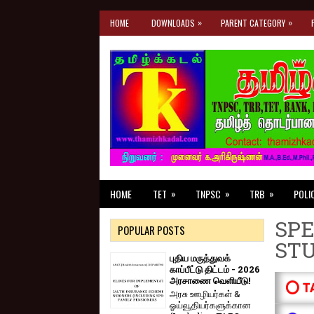
»
»
HOME
DOWNLOADS
PARENT CATEGORY
»
»
»
HOME
TET
TNPSC
TRB
POLI
SPE
POPULAR POSTS
ST
புதிய மருத்துவக்
காப்பீட்டு திட்டம் - 2026
அரசாணை வெளியீடு!
⭕ T
அரசு ஊழியர்கள் &
ஓய்வூதியர்களுக்கான