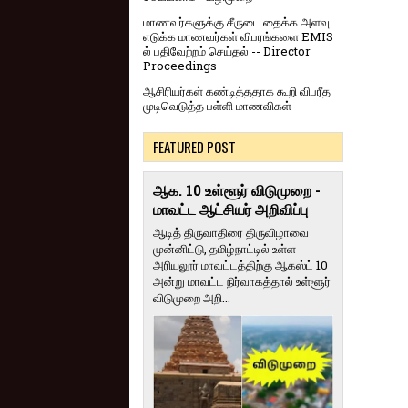
மாணவர்களுக்கு சீருடை தைக்க அளவு
எடுக்க மாணவர்கள் விபரங்களை EMIS
ல் பதிவேற்றம் செய்தல் -- Director
Proceedings
ஆசிரியர்கள் கண்டித்ததாக கூறி விபரீத
முடிவெடுத்த பள்ளி மாணவிகள்
FEATURED POST
ஆக. 10 உள்ளூர் விடுமுறை -
மாவட்ட ஆட்சியர் அறிவிப்பு
ஆடித் திருவாதிரை திருவிழாவை
முன்னிட்டு, தமிழ்நாட்டில் உள்ள
அரியலூர் மாவட்டத்திற்கு ஆகஸ்ட் 10
அன்று மாவட்ட நிர்வாகத்தால் உள்ளூர்
விடுமுறை அறி...