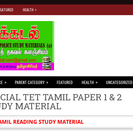
»
FEATURED
HEALTH
»
»
»
CE
PARENT CATEGORY
FEATURED
HEALTH
UNCATEGORIZED
CIAL TET TAMIL PAPER 1 & 2
UDY MATERIAL
AMIL READING STUDY MATERIAL