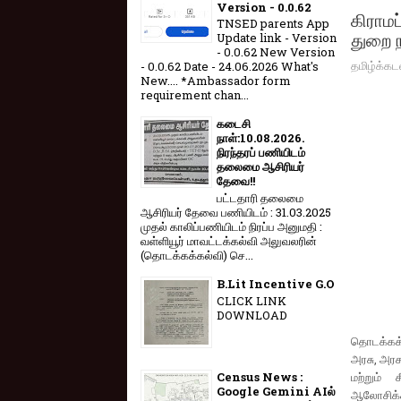
Version - 0.0.62
கிராம
TNSED parents App
துறை 
Update link - Version
- 0.0.62 New Version
தமிழ்க்கட
- 0.0.62 Date - 24.06.2026 What's
New.... *Ambassador form
requirement chan...
கடைசி
நாள்:10.08.2026.
நிரந்தரப் பணியிடம்
தலைமை ஆசிரியர்
தேவை!!
பட்டதாரி தலைமை
ஆசிரியர் தேவை பணியிடம் : 31.03.2025
முதல் காலிப்பணியிடம் நிரப்ப அனுமதி :
வள்ளியூர் மாவட்டக்கல்வி அலுவலரின்
(தொடக்கக்கல்வி) செ...
B.Lit Incentive G.O
CLICK LINK
DOWNLOAD
தொடக்கக் 
அரசு, அரசு
மற்றும்
Census News :
Google Gemini AIல்
ஆலோசிக்க