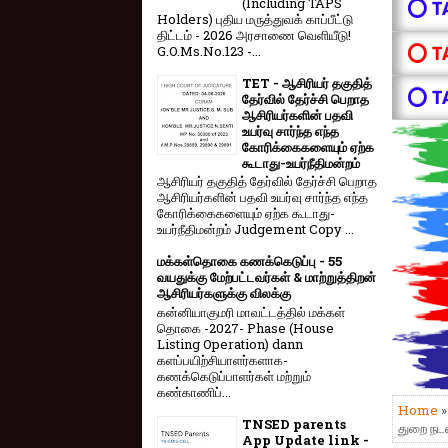
(Including TAPS
⭕ T
Holders) புதிய மருத்துவக் காப்பீட்டு
திட்டம் - 2026 அரசாணை வெளியீடு!
⭕ T
G.O.Ms.No.123 -...
TET - ஆசிரியர் தகுதித்
⭕ T
தேர்வில் தேர்ச்சி பெறாத
ஆசிரியர்களின் பதவி
உயர்வு சார்ந்த எந்த
கோரிக்கைகளையும் ஏற்க
கூடாது-உயர்நீதிமன்றம்
ஆசிரியர் தகுதித் தேர்வில் தேர்ச்சி பெறாத
ஆசிரியர்களின் பதவி உயர்வு சார்ந்த எந்த
கோரிக்கைகளையும் ஏற்க கூடாது-
உயர்நீதிமன்றம் Judgement Copy ...
மக்கள்தொகை கணக்கெடுப்பு - 55
வயதுக்கு மேற்பட்டவர்கள் & மாற்றுத்திறன்
ஆசிரியர்களுக்கு விலக்கு
கன்னியாகுமரி மாவட்டத்தில் மக்கள்
தொகை -2027- Phase (House
Listing Operation) dann
களப்பயிற்சியாளர்களாக-
கணக்கெடுப்பாளர்கள் மற்றும்
கண்காணிப்...
Home
TNSED parents
துறை நட
App Update link -