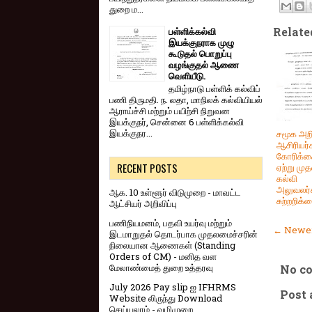
துறை ம...
Relate
பள்ளிக்கல்வி
இயக்குநராக முழு
கூடுதல் பொறுப்பு
வழங்குதல் ஆணை
வெளியீடு.
தமிழ்நாடு பள்ளிக் கல்விப்
பணி திருமதி. ந. லதா, மாநிலக் கல்வியியல்
ஆராய்ச்சி மற்றும் பயிற்சி நிறுவன
இயக்குநர், சென்னை 6 பள்ளிக்கல்வி
இயக்குநர...
சமூக அற
ஆசிரியர்
கோரிக்
RECENT POSTS
ஏற்று மு
கல்வி
அலுவலர்
ஆக. 10 உள்ளூர் விடுமுறை - மாவட்ட
சுற்றறிக்க
ஆட்சியர் அறிவிப்பு
பணிநியமனம், பதவி உயர்வு மற்றும்
← Newer
இடமாறுதல் தொடர்பாக முதலமைச்சரின்
நிலையான ஆணைகள் (Standing
Orders of CM) - மனித வள
மேலாண்மைத் துறை உத்தரவு
No c
July 2026 Pay slip ஐ IFHRMS
Post
Website லிருந்து Download
செய்யலாம் - வழிமுறை