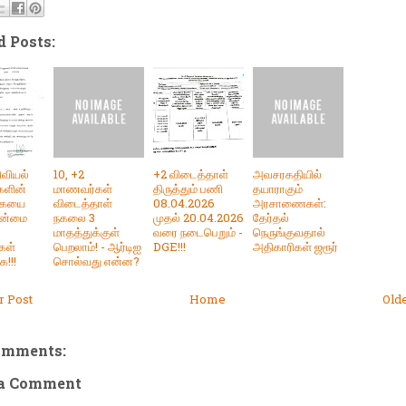
d Posts:
ிவியல்
10, +2
+2 விடைத்தாள்
அவசரகதியில்
களின்
மாணவர்கள்
திருத்தும் பணி
தயாராகும்
கையை
விடைத்தாள்
08.04.2026
அரசாணைகள்:
தன்மை
நகலை 3
முதல் 20.04.2026
தேர்தல்
மாதத்துக்குள்
வரை நடைபெறும் -
நெருங்குவதால்
கள்
பெறலாம்! - ஆர்டிஐ
DGE!!!
அதிகாரிகள் ஜரூர்
ை!!!
சொல்வது என்ன?
 Post
Home
Old
omments:
 a Comment