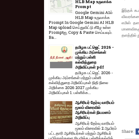
HLB Map உருவாக்க
Prompt
இந்தக் கூ
Google Gemini AIல்
விவரங்களை
HLB Map உருவாக்க
Prompt In Google Gemini AI HLB
எமிஸ் தள
Map upload செய்துவிட்டு கீழே உள்ள
மாணவிகளு
Promptஐ, Copy & Paste செய்யவும்.
தளத்தில் 
Ba...
தமிழக பட்ஜெட் 2026 -
முக்கிய அம்சங்கள்
மற்றும் பள்ளி
கல்வித்துறை
அறிவிப்புகள் pdf
தமிழக பட்ஜெட் 2026 -
முக்கிய அம்சங்கள் மற்றும் பள்ளி
கல்வித்துறை அறிவிப்புகள் நிதி நிலை
அறிக்கை 2026 2027 முக்கிய
அறிவிப்புகள் 1. பள்ளிக்க...
ஆசிரியர் தேர்வு வாரியம்
மூலம் விரைவில்
ஆசிரியர்கள் நியமனம்
அறிவிப்பு
ஆசிரியர் தேர்வு வாரி​யம்
மூலம் விரை​வில் 2 ஆயிரம்
Share:
பட்​ட​தாரி ஆசிரியர்​கள் மற்​றும் ஆசிரியர்
பயிற்றுநர்​களை நியமிக்க பள்​ளிக்​கல்​வித்​