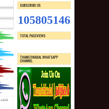
SUBSCRIBE US
1
0
5
8
0
5
1
4
6
TOTAL PAGEVIEWS
THAMIZHKADAL WHATSAPP
CHANNEL
கல்வி