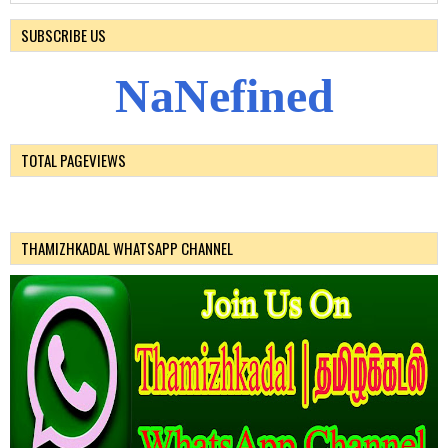
SUBSCRIBE US
N
a
N
e
f
i
n
e
d
TOTAL PAGEVIEWS
THAMIZHKADAL WHATSAPP CHANNEL