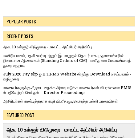
POPULAR POSTS
RECENT POSTS
ஆக. 10 உள்ளூர் விடுமுறை - மாவட்ட ஆட்சியர் அறிவிப்பு
பணிநியமனம், பதவி உயர்வு மற்றும் இடமாறுதல் தொடர்பாக முதலமைச்சரின்
நிலையான ஆணைகள் (Standing Orders of CM) - மனித வள மேலாண்மைத்
துறை உத்தரவு
July 2026 Pay slip ஐ IFHRMS Website லிருந்து Download செய்யலாம் -
வழிமுறை
மாணவர்களுக்கு சீருடை தைக்க அளவு எடுக்க மாணவர்கள் விபரங்களை EMIS
ல் பதிவேற்றம் செய்தல் -- Director Proceedings
ஆசிரியர்கள் கண்டித்ததாக கூறி விபரீத முடிவெடுத்த பள்ளி மாணவிகள்
FEATURED POST
ஆக. 10 உள்ளூர் விடுமுறை - மாவட்ட ஆட்சியர் அறிவிப்பு
ஆடித் திருவாதிரை திருவிழாவை முன்னிட்டு, தமிழ்நாட்டில் உள்ள அரியலூர்