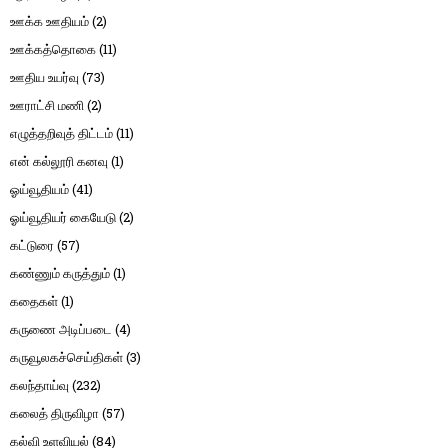
ஊக்க ஊதியம்
(2)
ஊக்கத்தொகை
(11)
ஊதிய உயர்வு
(73)
ஊராட்சி மணி
(2)
எழுத்தறிவுத் திட்டம்
(11)
என் கல்லூரி கனவு
(1)
ஓய்வூதியம்
(41)
ஓய்வூதியர் கையேடு
(2)
கட்டுரை
(57)
கண்ணும் கருத்தும்
(1)
கதைகள்
(1)
கருணை அடிப்படை
(4)
கருவூலகச்செய்திகள்
(3)
கலந்தாய்வு
(232)
கலைத் திருவிழா
(57)
கல்வி உளவியல்
(84)