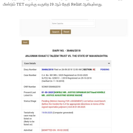
மீண்டும் TET வழக்கு வருகிற 19 ஆம் தேதி Relist ஆகியுள்ளது.