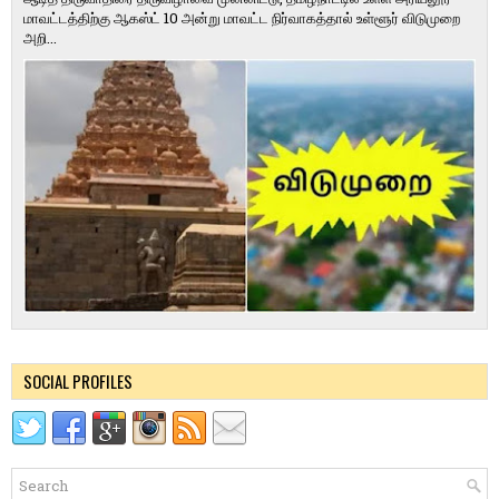
மாவட்டத்திற்கு ஆகஸ்ட் 10 அன்று மாவட்ட நிர்வாகத்தால் உள்ளூர் விடுமுறை
அறி...
SOCIAL PROFILES