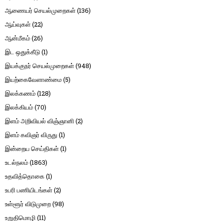
ஆணையர் செயல்முறைகள்
(136)
ஆய்வுகள்
(22)
ஆன்மீகம்
(26)
இட ஒதுக்கீடு
(1)
இயக்குநர் செயல்முறைகள்
(948)
இயற்கைவேளாண்மை
(5)
இலக்கணம்
(128)
இலக்கியம்
(70)
இளம் அறிவியல் விஞ்ஞானி
(2)
இளம் கவிஞர் விருது
(1)
இன்றைய செய்திகள்
(1)
உடல்நலம்
(1863)
உதவித்தொகை
(1)
உபரி பணியிடங்கள்
(2)
உள்ளூர் விடுமுறை
(98)
உறுதிமொழி
(11)