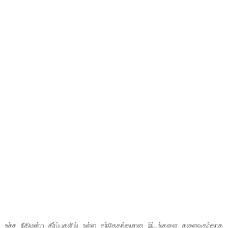
உச்ச நீதிமன்ற தீர்ப்புகளில் உள்ள சந்தேகங்கமான இடங்களை களைவதற்காக