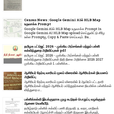
Census News : Google Gemini AIல் HLB Map
உருவாக்க Prompt
Google Gemini AIல் HLB Map உருவாக்க Prompt In
Google Gemini AI HLB Map upload செய்துவிட்டு கீழே
உள்ள Promptஐ, Copy & Paste செய்யவும். Ba...
தமிழக பட்ஜெட் 2026 - முக்கிய அம்சங்கள் மற்றும் பள்ளி
கல்வித்துறை அறிவிப்புகள் pdf
தமிழக பட்ஜெட் 2026 - முக்கிய அம்சங்கள் மற்றும் பள்ளி
கல்வித்துறை அறிவிப்புகள் நிதி நிலை அறிக்கை 2026 2027
முக்கிய அறிவிப்புகள் 1. பள்ளிக்க...
ஆசிரியர் தேர்வு வாரியம் மூலம் விரைவில் ஆசிரியர்கள் நியமனம்
அறிவிப்பு
ஆசிரியர் தேர்வு வாரி​யம் மூலம் விரை​வில் 2 ஆயிரம் பட்​ட​தாரி
ஆசிரியர்​கள் மற்​றும் ஆசிரியர் பயிற்றுநர்​களை நியமிக்க பள்​ளிக்​கல்​
வித்​துறை ம...
பள்ளிக்கல்வி இயக்குநராக முழு கூடுதல் பொறுப்பு வழங்குதல்
ஆணை வெளியீடு.
தமிழ்நாடு பள்ளிக் கல்விப் பணி திருமதி. ந. லதா, மாநிலக்
கல்வியியல் ஆராய்ச்சி மற்றும் பயிற்சி நிறுவன இயக்குநர்,