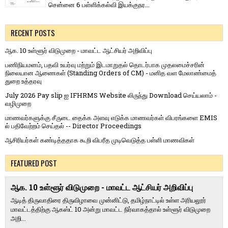
சென்னை 6 பள்ளிக்கல்வி இயக்குநர...
RECENT POSTS
ஆக. 10 உள்ளூர் விடுமுறை - மாவட்ட ஆட்சியர் அறிவிப்பு
பணிநியமனம், பதவி உயர்வு மற்றும் இடமாறுதல் தொடர்பாக முதலமைச்சரின்
நிலையான ஆணைகள் (Standing Orders of CM) - மனித வள மேலாண்மைத்
துறை உத்தரவு
July 2026 Pay slip ஐ IFHRMS Website லிருந்து Download செய்யலாம் -
வழிமுறை
மாணவர்களுக்கு சீருடை தைக்க அளவு எடுக்க மாணவர்கள் விபரங்களை EMIS
ல் பதிவேற்றம் செய்தல் -- Director Proceedings
ஆசிரியர்கள் கண்டித்ததாக கூறி விபரீத முடிவெடுத்த பள்ளி மாணவிகள்
FEATURED POST
ஆக. 10 உள்ளூர் விடுமுறை - மாவட்ட ஆட்சியர் அறிவிப்பு
ஆடித் திருவாதிரை திருவிழாவை முன்னிட்டு, தமிழ்நாட்டில் உள்ள அரியலூர்
மாவட்டத்திற்கு ஆகஸ்ட் 10 அன்று மாவட்ட நிர்வாகத்தால் உள்ளூர் விடுமுறை
அறி...