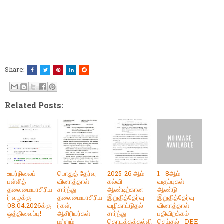
Share:
Related Posts:
உயர்நிலைப்
பொதுத் தேர்வு
2025-26 ஆம்
1 - 8ஆம்
பள்ளித்
வினாத்தாள்
கல்வி
வகுப்புகள் -
தலைமையாசிரிய
சார்ந்து
ஆண்டிற்கான
ஆண்டு
ர் வழக்கு
தலைமையாசிரிய
இறுதித்தேர்வு
இறுதித்தேர்வு -
08.04.2026க்கு
ர்கள்,
வழிகாட்டுதல்
வினாத்தாள்
ஒத்திவைப்பு!
ஆசிரியர்கள்
சார்ந்து
பதிவிறக்கம்
மற்றும்
தொடக்கக்கல்வி
செய்தல் - DEE