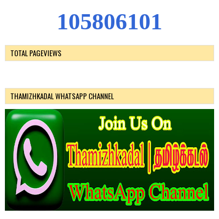
1
0
5
8
0
6
1
0
1
TOTAL PAGEVIEWS
THAMIZHKADAL WHATSAPP CHANNEL