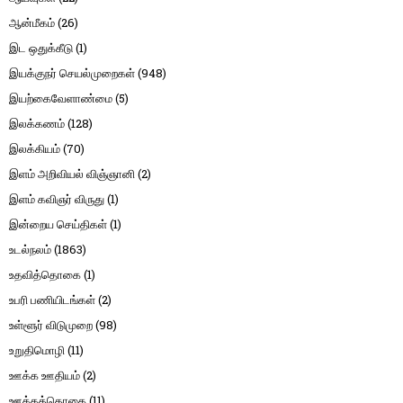
ஆன்மீகம்
(26)
இட ஒதுக்கீடு
(1)
இயக்குநர் செயல்முறைகள்
(948)
இயற்கைவேளாண்மை
(5)
இலக்கணம்
(128)
இலக்கியம்
(70)
இளம் அறிவியல் விஞ்ஞானி
(2)
இளம் கவிஞர் விருது
(1)
இன்றைய செய்திகள்
(1)
உடல்நலம்
(1863)
உதவித்தொகை
(1)
உபரி பணியிடங்கள்
(2)
உள்ளூர் விடுமுறை
(98)
உறுதிமொழி
(11)
ஊக்க ஊதியம்
(2)
ஊக்கத்தொகை
(11)