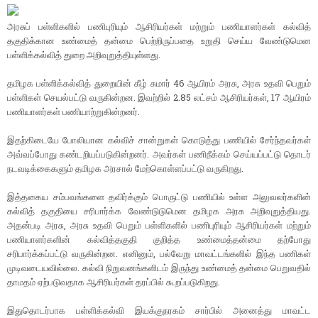
அரசுப் பள்ளிகளில் பணிபுரியும் ஆசிரியர்கள் மற்றும் பணியாளர்கள் கல்வித்
தகுதிக்கான உண்மைத் தன்மை பெற்றிருப்பதை உறுதி செய்ய வேண்டுமென
பள்ளிக்கல்வித் துறை அறிவுறுத்தியுள்ளது.
தமிழக பள்ளிக்கல்வித் துறையின் கீழ் சுமார் 46 ஆயிரம் அரசு, அரசு உதவி பெறும்
பள்ளிகள் செயல்பட்டு வருகின்றன. இவற்றில் 2.85 லட்சம் ஆசிரியர்கள், 17 ஆயிரம்
பணியாளர்கள் பணியாற்றுகின்றனர்.
இதற்கிடையே போலியான கல்விச் சான்றுகள் கொடுத்து பணியில் சேர்ந்தவர்கள்
அவ்வப்போது கண்டறியப்படுகின்றனர். அவர்கள் பணிநீக்கம் செய்யப்பட்டு தொடர்
நடவடிக்கைகளும் தமிழக அரசால் மேற்கொள்ளப்பட்டு வருகிறது.
இத்தகைய சம்பவங்களை தவிர்க்கும் பொருட்டு பணியில் உள்ள அலுவலர்களின்
கல்வித் தகுதியை சரிபார்க்க வேண்டுடுமென தமிழக அரசு அறிவுறுத்தியது.
அதன்படி அரசு, அரசு உதவி பெறும் பள்ளிகளில் பணிபுரியும் ஆசிரியர்கள் மற்றும்
பணியாளர்களின் கல்வித்தகுதி குறித்த உண்மைத்தன்மை தற்போது
சரிபார்க்கப்பட்டு வருகின்றன. எனினும், பல்வேறு மாவட்டங்களில் இந்த பணிகள்
முடிவடையவில்லை. கல்வி நிறுவனங்களிடம் இருந்து உண்மைத் தன்மை பெறுவதில்
தாமதம் ஏற்படுவதாக ஆசிரியர்கள் தரப்பில் கூறப்படுகிறது.
இதுதொடர்பாக பள்ளிக்கல்வி இயக்குநரகம் சார்பில் அனைத்து மாவட்ட