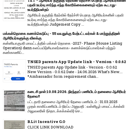
TET - ஆசிரியர் தகுதித் தேர்வில் தேர்ச்சி பெறாத ஆசிரியர்களின்
பதவி உயர்வு சார்ந்த எந்த கோரிக்கைகளையும் ஏற்க கூடாது-
உயர்நீதிமன்றம்
ஆசிரியர் தகுதித் தேர்வில் தேர்ச்சி பெறாத ஆசிரியர்களின் பதவி
உயர்வு சார்ந்த எந்த கோரிக்கைகளையும் ஏற்க கூடாது-
உயர்நீதிமன்றம் Judgement Copy ...
மக்கள்தொகை கணக்கெடுப்பு - 55 வயதுக்கு மேற்பட்டவர்கள் & மாற்றுத்திறன்
ஆசிரியர்களுக்கு விலக்கு
கன்னியாகுமரி மாவட்டத்தில் மக்கள் தொகை -2027- Phase (House Listing
Operation) dann களப்பயிற்சியாளர்களாக- கணக்கெடுப்பாளர்கள் மற்றும்
கண்காணிப்...
TNSED parents App Update link - Version - 0.0.62
TNSED parents App Update link - Version - 0.0.62
New Version - 0.0.62 Date - 24.06.2026 What's New....
*Ambassador form requirement chan...
கடைசி நாள்:10.08.2026. நிரந்தரப் பணியிடம் தலைமை ஆசிரியர்
தேவை!!
பட்டதாரி தலைமை ஆசிரியர் தேவை பணியிடம் : 31.03.2025
முதல் காலிப்பணியிடம் நிரப்ப அனுமதி : வள்ளியூர் மாவட்டக்கல்வி
அலுவலரின் (தொடக்கக்கல்வி) செ...
B.Lit Incentive G.O
CLICK LINK DOWNLOAD