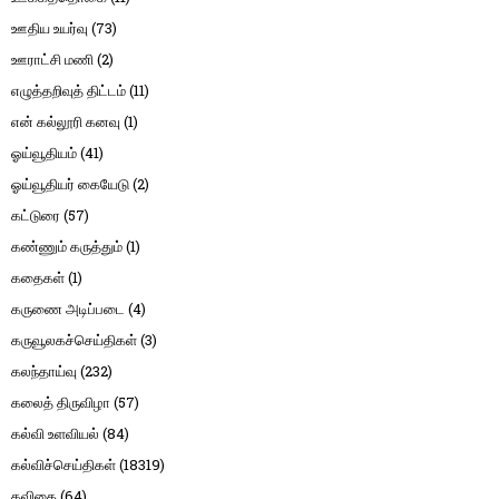
ஊதிய உயர்வு
(73)
ஊராட்சி மணி
(2)
எழுத்தறிவுத் திட்டம்
(11)
என் கல்லூரி கனவு
(1)
ஓய்வூதியம்
(41)
ஓய்வூதியர் கையேடு
(2)
கட்டுரை
(57)
கண்ணும் கருத்தும்
(1)
கதைகள்
(1)
கருணை அடிப்படை
(4)
கருவூலகச்செய்திகள்
(3)
கலந்தாய்வு
(232)
கலைத் திருவிழா
(57)
கல்வி உளவியல்
(84)
கல்விச்செய்திகள்
(18319)
கவிதை
(64)