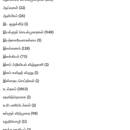
ஆய்வுகள்
(22)
ஆன்மீகம்
(26)
இட ஒதுக்கீடு
(1)
இயக்குநர் செயல்முறைகள்
(948)
இயற்கைவேளாண்மை
(5)
இலக்கணம்
(128)
இலக்கியம்
(70)
இளம் அறிவியல் விஞ்ஞானி
(2)
இளம் கவிஞர் விருது
(1)
இன்றைய செய்திகள்
(1)
உடல்நலம்
(1863)
உதவித்தொகை
(1)
உபரி பணியிடங்கள்
(2)
உள்ளூர் விடுமுறை
(98)
உறுதிமொழி
(11)
ஊக்க ஊதியம்
(2)