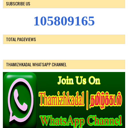
SUBSCRIBE US
1
0
5
8
0
9
1
6
5
TOTAL PAGEVIEWS
THAMIZHKADAL WHATSAPP CHANNEL