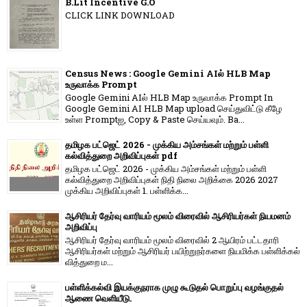
B.Lit Incentive G.O
CLICK LINK DOWNLOAD
Census News : Google Gemini AIல் HLB Map
உருவாக்க Prompt
Google Gemini AIல் HLB Map உருவாக்க Prompt In
Google Gemini AI HLB Map upload செய்துவிட்டு கீழே
உள்ள Promptஐ, Copy & Paste செய்யவும். Ba...
தமிழக பட்ஜெட் 2026 - முக்கிய அம்சங்கள் மற்றும் பள்ளி
கல்வித்துறை அறிவிப்புகள் pdf
தமிழக பட்ஜெட் 2026 - முக்கிய அம்சங்கள் மற்றும் பள்ளி
கல்வித்துறை அறிவிப்புகள் நிதி நிலை அறிக்கை 2026 2027
முக்கிய அறிவிப்புகள் 1. பள்ளிக்க...
ஆசிரியர் தேர்வு வாரியம் மூலம் விரைவில் ஆசிரியர்கள் நியமனம்
அறிவிப்பு
ஆசிரியர் தேர்வு வாரி​யம் மூலம் விரை​வில் 2 ஆயிரம் பட்​ட​தாரி
ஆசிரியர்​கள் மற்​றும் ஆசிரியர் பயிற்றுநர்​களை நியமிக்க பள்​ளிக்​கல்​
வித்​துறை ம...
பள்ளிக்கல்வி இயக்குநராக முழு கூடுதல் பொறுப்பு வழங்குதல்
ஆணை வெளியீடு.