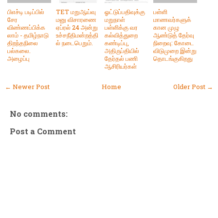
பிஎச்டி படிப்பில்
TET மறுஆய்வு
ஓட்டுப்பதிவுக்கு
பள்ளி
சேர
மனு விசாரணை
மறுநாள்
மாணவர்களுக்
விண்ணப்பிக்க
ஏப்ரல் 24 அன்று
பள்ளிக்கு வர
கான முழு
லாம் - தமிழ்நாடு
உச்சநீதிமன்றத்தி
கல்வித்துறை
ஆண்டுத் தேர்வு
திறந்தநிலை
ல் நடைபெறும்.
கண்டிப்பு,
நிறைவு: கோடை
பல்கலை.
அதிருப்தியில்
விடுமுறை இன்று
அழைப்பு
தேர்தல் பணி
தொடங்குகிறது
ஆசிரியர்கள்
← Newer Post
Home
Older Post →
No comments:
Post a Comment