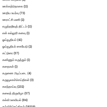
ஊக்கத்தொகை
(11)
ஊதிய உயர்வு
(73)
ஊராட்சி மணி
(2)
எழுத்தறிவுத் திட்டம்
(11)
என் கல்லூரி கனவு
(1)
ஓய்வூதியம்
(41)
ஓய்வூதியர் கையேடு
(2)
கட்டுரை
(57)
கண்ணும் கருத்தும்
(1)
கதைகள்
(1)
கருணை அடிப்படை
(4)
கருவூலகச்செய்திகள்
(3)
கலந்தாய்வு
(232)
கலைத் திருவிழா
(57)
கல்வி உளவியல்
(84)
கல்விச்செய்திகள்
(18319)