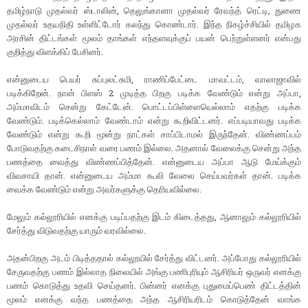
தமிழ்நாடு முதல்வர் ஸ்டாலின், தெலுங்கானா முதல்வர் ரேவந்த் ரெட்டி, துணை
முதல்வர் உதயநிதி உள்ளிட்டோர் கலந்து கொண்டார். இந்த நிகழ்ச்சியில் தமிழக
அரசின் திட்டங்கள் மூலம் தாங்கள் எந்தளவுக்குப் பயன் பெற்றுள்ளனர் என்பது
குறித்து விளக்கிப் பேசினர்.
என்னுடைய பெயர் சுப்புலட்சுமி, ராணிப்பேட்டை மாவட்டம், வாலாஜாவில்
படிக்கிறேன். நான் பிளஸ் 2 முடித்த பிறகு படிக்க வேண்டும் என்று அப்பா,
அம்மாவிடம் சென்று கேட்டேன். பொட்டப்பிள்ளையெல்லாம் எதற்கு படிக்க
வேண்டும். படிக்கெல்லாம் வேண்டாம் என்று கூறிவிட்டனர். எப்படியாவது படிக்க
வேண்டும் என்று கூறி மூன்று நாட்கள் சாப்பிடாமல் இருந்தேன். விண்ணப்பம்
போடுவதற்கு கடைசிநாள் வரை பணம் இல்லை. அதனால் வேலைக்கு சென்று அந்த
பணத்தை வைத்து விண்ணப்பித்தேன். என்னுடைய அப்பா ஆடு மேய்க்கும்
விவசாயி தான். என்னுடைய அம்மா கூலி வேலை செய்பவர்கள் தான். படிக்க
வைக்க வேண்டும் என்று அவர்களுக்கு தெரியவில்லை.
மேலும் கல்லூரியில் எனக்கு படிப்பதற்கு இடம் கிடைத்தது, ஆனாலும் கல்லூரியில்
சேர்த்து விடுவதற்கு யாரும் வரவில்லை.
அதன்பிறகு அடம் பிடித்ததால் கல்லூயில் சேர்த்து விட்டனர். அப்போது கல்லூரியில்
சேருவதற்கு பணம் இல்லாத நிலையில் அங்கு பணிபுரியும் ஆசிரியர் ஒருவர் எனக்கு
பணம் கொடுத்து உதவி செய்தனர். பின்னர் எனக்கு புதுமைப்பெண் திட்டத்தின்
மூலம் எனக்கு வந்த பணத்தை அந்த ஆசிரியரிடம் கொடுத்தேன் வாங்க