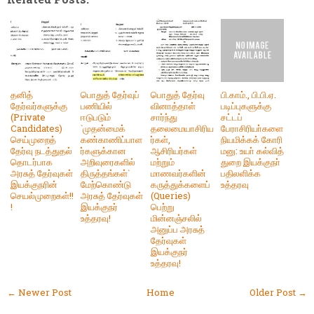
தனித்
பொதுத் தேர்வுப்
பொதுத் தேர்வு
பி.காம்., பி.பி.ஏ.
தேர்வர்களுக்கு
பணியில்
வினாத்தாள்
படிப்புகளுக்கு
(Private
ஈடுபடும்
சார்ந்து
சட்டப்
Candidates)
`முதன்மைக்
தலைமையாசிரிய
பேராசிரியா்களை
செய்முறைத்
கண்காணிப்பாள
ர்கள்,
நியமிக்கக் கோரி
தேர்வு நடத்துதல்
ர்களுக்கான
ஆசிரியர்கள்
மனு: உயா் கல்வித்
தொடர்பாக
அறிவுரைகளில்
மற்றும்
துறை இயக்குநா்
அரசுத் தேர்வுகள்
திருத்தங்கள்`
மாணவர்களின்
பதிலளிக்க
இயக்குநரின்
மேற்கொண்டு
கருத்துக்களைப்
உத்தரவு
செயல்முறைகள்!!
அரசுத் தேர்வுகள்
(Queries)
!
இயக்குநர்
பெற்று
உத்தரவு!
மின்னஞ்சலில்
அனுப்ப அரசுத்
தேர்வுகள்
இயக்குநர்
உத்தரவு!
← Newer Post
Home
Older Post →