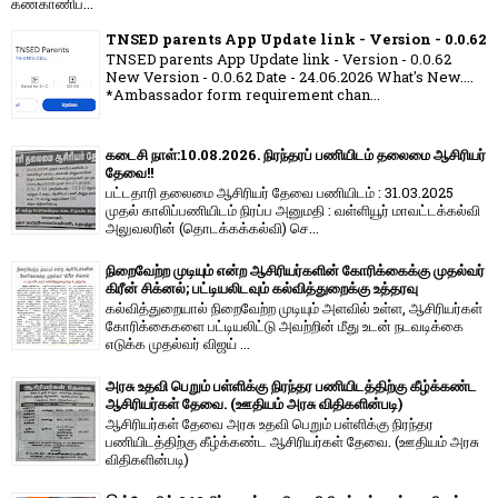
கண்காணிப்...
TNSED parents App Update link - Version - 0.0.62
TNSED parents App Update link - Version - 0.0.62
New Version - 0.0.62 Date - 24.06.2026 What's New....
*Ambassador form requirement chan...
கடைசி நாள்:10.08.2026. நிரந்தரப் பணியிடம் தலைமை ஆசிரியர்
தேவை!!
பட்டதாரி தலைமை ஆசிரியர் தேவை பணியிடம் : 31.03.2025
முதல் காலிப்பணியிடம் நிரப்ப அனுமதி : வள்ளியூர் மாவட்டக்கல்வி
அலுவலரின் (தொடக்கக்கல்வி) செ...
நிறைவேற்ற முடியும் என்ற ஆசிரியர்களின் கோரிக்கைக்கு முதல்வர்
கிரீன் சிக்னல்; பட்டியலிடவும் கல்வித்துறைக்கு உத்தரவு
கல்வித்துறையால் நிறைவேற்ற முடியும் அளவில் உள்ள, ஆசிரியர்கள்
கோரிக்கைகளை பட்டியலிட்டு அவற்றின் மீது உடன் நடவடிக்கை
எடுக்க முதல்வர் விஜய் ...
அரசு உதவி பெறும் பள்ளிக்கு நிரந்தர பணியிடத்திற்கு கீழ்க்கண்ட
ஆசிரியர்கள் தேவை. (ஊதியம் அரசு விதிகளின்படி)
ஆசிரியர்கள் தேவை அரசு உதவி பெறும் பள்ளிக்கு நிரந்தர
பணியிடத்திற்கு கீழ்க்கண்ட ஆசிரியர்கள் தேவை. (ஊதியம் அரசு
விதிகளின்படி)