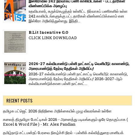
இஸ்ரோவில் 242 நிர்வாகப் பணி காலியிடங்கள் - பட்டதாரிகள்
விண்ணப்பிக்க அழைப்பு
உதவியாளர், சுருக்கெழுத்தர் உள்ளிட்ட நிர்வாகப் பணிகளில் உள்ள
242 காலியிடங்களுக்கு பட்டதாரிகள் விண்ணப்பிக்கலாம் என
இஸ்ரோ அறிவித்துள்ளது. இந்தி...
B.Lit Incentive G.O
CLICK LINK DOWNLOAD
2026-27 கல்வியாண்டு பள்ளி நாட்காட்டி வெளியீடு: காலாண்டு,
அரையாண்டுத் தேர்வு தேதிகள் அறிவிப்பு!
2026-27 கல்வியாண்டு பள்ளி நாட்காட்டி வெளியீடு: காலாண்டு,
அரையாண்டுத் தேர்வு தேதிகள் அறிவிப்பு! 2026-2027-ஆம்
கல்வியாண்டுக்கான பள்ளி நாட்காட்...
RECENT POSTS
தமிழக பட்ஜெட் 2026 நிதிநிலை அறிக்கையில் முழு விவரங்கள் உள்ளே
கலைத் திருவிழா போட்டிகள் 2026 - அனைத்து படிவங்களும் ஒரே தொகுப்பாக (
Excel & Word File ) - Mr. Alex Pandian
தமிழ்நாடு சட்டமன்றப் பேரவை நிகழ்ச்சி நிரல் - பள்ளிக் கல்வித்துறை மானியக்