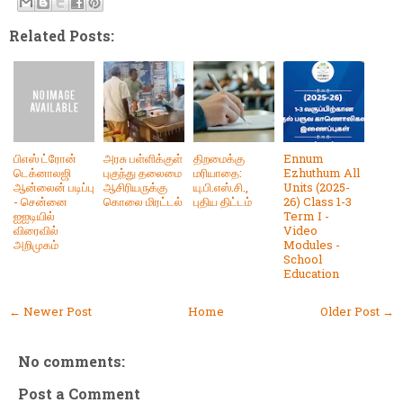
Related Posts:
பிஎஸ் ட்ரோன்
அரசு பள்ளிக்குள்
திறமைக்கு
Ennum
டெக்னாலஜி
புகுந்து தலைமை
மரியாதை:
Ezhuthum All
ஆன்லைன் படிப்பு
ஆசிரியருக்கு
யு.பி.எஸ்.சி.,
Units (2025-
- சென்னை
கொலை மிரட்டல்
புதிய திட்டம்
26) Class 1-3
ஐஐடியில்
Term I -
விரைவில்
Video
அறிமுகம்
Modules -
School
Education
← Newer Post
Home
Older Post →
No comments:
Post a Comment