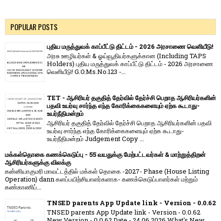
POPULAR POSTS
புதிய மருத்துவக் காப்பீட்டு திட்டம் - 2026 அரசாணை வெளியீடு!
அரசு ஊழியர்கள் & ஓய்வூதியர்களுக்கான (Including TAPS
Holders) புதிய மருத்துவக் காப்பீட்டு திட்டம் - 2026 அரசாணை
வெளியீடு! G.O.Ms.No.123 -...
TET - ஆசிரியர் தகுதித் தேர்வில் தேர்ச்சி பெறாத ஆசிரியர்களின்
பதவி உயர்வு சார்ந்த எந்த கோரிக்கைகளையும் ஏற்க கூடாது-
உயர்நீதிமன்றம்
ஆசிரியர் தகுதித் தேர்வில் தேர்ச்சி பெறாத ஆசிரியர்களின் பதவி
உயர்வு சார்ந்த எந்த கோரிக்கைகளையும் ஏற்க கூடாது-
உயர்நீதிமன்றம் Judgement Copy ...
மக்கள்தொகை கணக்கெடுப்பு - 55 வயதுக்கு மேற்பட்டவர்கள் & மாற்றுத்திறன்
ஆசிரியர்களுக்கு விலக்கு
கன்னியாகுமரி மாவட்டத்தில் மக்கள் தொகை -2027- Phase (House Listing
Operation) dann களப்பயிற்சியாளர்களாக- கணக்கெடுப்பாளர்கள் மற்றும்
கண்காணிப்...
TNSED parents App Update link - Version - 0.0.62
TNSED parents App Update link - Version - 0.0.62
New Version - 0.0.62 Date - 24.06.2026 What's New....