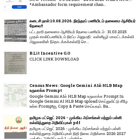
*Ambassador form requirement chan...
கடைசி நாள்:10.08.2026. நிரந்தரப் பணியிடம் தலைமை ஆசிரியர்
தேவை!!
பட்டதாரி தலைமை ஆசிரியர் தேவை பணியிடம் : 31.03.2025
முதல் காலிப்பணியிடம் நிரப்ப அனுமதி : வள்ளியூர் மாவட்டக்கல்வி
அலுவலரின் (தொடக்கக்கல்வி) செ...
B.Lit Incentive G.O
CLICK LINK DOWNLOAD
Census News : Google Gemini AIல் HLB Map
உருவாக்க Prompt
Google Gemini AIல் HLB Map உருவாக்க Prompt In
Google Gemini AI HLB Map upload செய்துவிட்டு கீழே
உள்ள Promptஐ, Copy & Paste செய்யவும். Ba...
தமிழக பட்ஜெட் 2026 - முக்கிய அம்சங்கள் மற்றும் பள்ளி
கல்வித்துறை அறிவிப்புகள் pdf
தமிழக பட்ஜெட் 2026 - முக்கிய அம்சங்கள் மற்றும் பள்ளி
கல்வித்துறை அறிவிப்புகள் நிதி நிலை அறிக்கை 2026 2027
முக்கிய அறிவிப்புகள் 1. பள்ளிக்க...