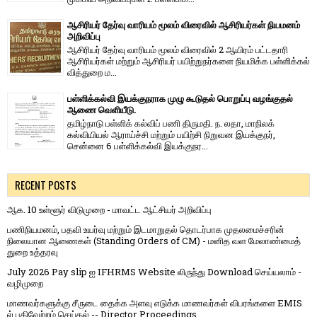
ஆசிரியர் தேர்வு வாரியம் மூலம் விரைவில் ஆசிரியர்கள் நியமனம்
அறிவிப்பு
ஆசிரியர் தேர்வு வாரி​யம் மூலம் விரை​வில் 2 ஆயிரம் பட்​ட​தாரி
ஆசிரியர்​கள் மற்​றும் ஆசிரியர் பயிற்றுநர்​களை நியமிக்க பள்​ளிக்​கல்​
வித்​துறை ம...
பள்ளிக்கல்வி இயக்குநராக முழு கூடுதல் பொறுப்பு வழங்குதல்
ஆணை வெளியீடு.
தமிழ்நாடு பள்ளிக் கல்விப் பணி திருமதி. ந. லதா, மாநிலக்
கல்வியியல் ஆராய்ச்சி மற்றும் பயிற்சி நிறுவன இயக்குநர்,
சென்னை 6 பள்ளிக்கல்வி இயக்குநர...
RECENT POSTS
ஆக. 10 உள்ளூர் விடுமுறை - மாவட்ட ஆட்சியர் அறிவிப்பு
பணிநியமனம், பதவி உயர்வு மற்றும் இடமாறுதல் தொடர்பாக முதலமைச்சரின்
நிலையான ஆணைகள் (Standing Orders of CM) - மனித வள மேலாண்மைத்
துறை உத்தரவு
July 2026 Pay slip ஐ IFHRMS Website லிருந்து Download செய்யலாம் -
வழிமுறை
மாணவர்களுக்கு சீருடை தைக்க அளவு எடுக்க மாணவர்கள் விபரங்களை EMIS
ல் பதிவேற்றம் செய்தல் -- Director Proceedings