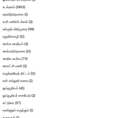
உடல்நலம்
(1863)
உதவித்தொகை
(1)
உபரி பணியிடங்கள்
(2)
உள்ளூர் விடுமுறை
(98)
உறுதிமொழி
(11)
ஊக்க ஊதியம்
(2)
ஊக்கத்தொகை
(11)
ஊதிய உயர்வு
(73)
ஊராட்சி மணி
(2)
எழுத்தறிவுத் திட்டம்
(11)
என் கல்லூரி கனவு
(1)
ஓய்வூதியம்
(41)
ஓய்வூதியர் கையேடு
(2)
கட்டுரை
(57)
கண்ணும் கருத்தும்
(1)
கதைகள்
(1)