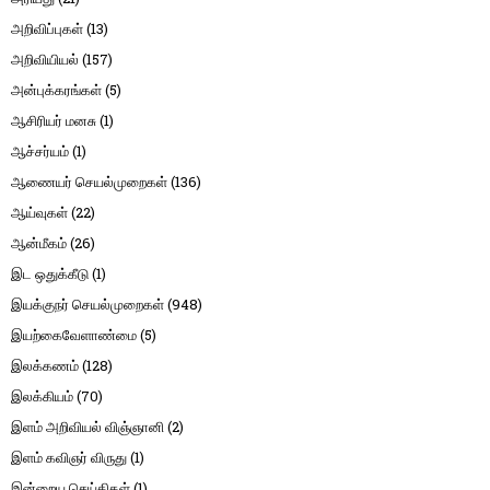
அறிவிப்புகள்
(13)
அறிவியியல்
(157)
அன்புக்கரங்கள்
(5)
ஆசிரியர் மனசு
(1)
ஆச்சர்யம்
(1)
ஆணையர் செயல்முறைகள்
(136)
ஆய்வுகள்
(22)
ஆன்மீகம்
(26)
இட ஒதுக்கீடு
(1)
இயக்குநர் செயல்முறைகள்
(948)
இயற்கைவேளாண்மை
(5)
இலக்கணம்
(128)
இலக்கியம்
(70)
இளம் அறிவியல் விஞ்ஞானி
(2)
இளம் கவிஞர் விருது
(1)
இன்றைய செய்திகள்
(1)