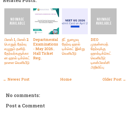
Related Posts:
பிளஸ் 1, பிளஸ் 2
Departmental
நீட் நுழைவு
DEO
பொதுத் தேர்வு
Examinations
தேர்வு ஹால்
முதன்மைத்
எழுதும் தனித்
- May 2026..
டிக்கெட் இன்று
தேர்வுக்கு
தேர்வர்களுக்கா
Hall Ticket
வெளியீடு
ஹால்டிக்கெட்
ன ஹால் டிக்கெட்
Reg..
வெளியீடு:
நாளை வெளியீடு
டிஎன்பிஎஸ்சி
அறிவிப்பு
← Newer Post
Home
Older Post →
No comments:
Post a Comment