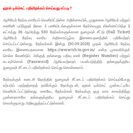
ஹால் டிக்கெட் பதிவிறக்கம் செய்வது எப்படி?
ஆசிரியர் தேர்வு வாரியம் வெளியிட்டுள்ள அறிக்கையில், முதுகலை ஆசிரியர் மற்றும்
கணினி பயிற்றுநர் நிலை -1 பணியிடங்களுக்கான தேர்வெழுத விண்ணப்பித்த 2
லட்சத்து 36 ஆயிரத்து 530 தேர்வர்களுக்கான நுழைவுச் சீட்டு (Hall Ticket)
ஆசிரியர் தேர்வு வாரிய அதிகாரப்பூர்வ இணையதளத்தில் பதிவேற்றம்
செய்யப்பட்டுள்ளது. தேர்வர்கள் இன்று (30.09.2025) முதல் ஆசிரியர் தேர்வு
வாரிய இணையதளமான https://www.trb.tn.gov.in/ என்ற முகவரிக்குச்
செல்ல வேண்டும். அங்குத் தங்களது பதிவு எண் (Register Number) மற்றும்
கடவுச்சொல் (Password) ஆகியவற்றைப் பயன்படுத்தித் தங்களுக்குரிய
நுழைவுச் சீட்டைப் பதிவிறக்கம் செய்து கொள்ளலாம்.
தேர்வுக்குக் கடைசி நேரத்தில் நுழைவுச் சீட்டைப் பதிவிறக்கம் செய்யும்போது
ஏற்படும் பதற்றத்தைத் தவிர்க்கும் நோக்குடன், ஹால் டிக்கெட் முன்கூட்டியே
வெளியிடப்பட்டுள்ளது. எனவே, தேர்வர்கள் தேர்வுக்கு ஒரு வார காலத்திற்கு
முன்னதாகவே தங்களுக்குரிய நுழைவுச் சீட்டைப் பதிவிறக்கம் செய்து
கொள்ளுமாறு அறிவுறுத்தப்பட்டுள்ளனர்.