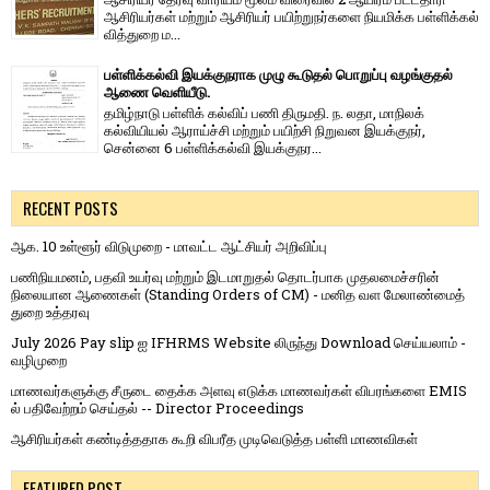
ஆசிரியர்​கள் மற்​றும் ஆசிரியர் பயிற்றுநர்​களை நியமிக்க பள்​ளிக்​கல்​
வித்​துறை ம...
பள்ளிக்கல்வி இயக்குநராக முழு கூடுதல் பொறுப்பு வழங்குதல்
ஆணை வெளியீடு.
தமிழ்நாடு பள்ளிக் கல்விப் பணி திருமதி. ந. லதா, மாநிலக்
கல்வியியல் ஆராய்ச்சி மற்றும் பயிற்சி நிறுவன இயக்குநர்,
சென்னை 6 பள்ளிக்கல்வி இயக்குநர...
RECENT POSTS
ஆக. 10 உள்ளூர் விடுமுறை - மாவட்ட ஆட்சியர் அறிவிப்பு
பணிநியமனம், பதவி உயர்வு மற்றும் இடமாறுதல் தொடர்பாக முதலமைச்சரின்
நிலையான ஆணைகள் (Standing Orders of CM) - மனித வள மேலாண்மைத்
துறை உத்தரவு
July 2026 Pay slip ஐ IFHRMS Website லிருந்து Download செய்யலாம் -
வழிமுறை
மாணவர்களுக்கு சீருடை தைக்க அளவு எடுக்க மாணவர்கள் விபரங்களை EMIS
ல் பதிவேற்றம் செய்தல் -- Director Proceedings
ஆசிரியர்கள் கண்டித்ததாக கூறி விபரீத முடிவெடுத்த பள்ளி மாணவிகள்
FEATURED POST