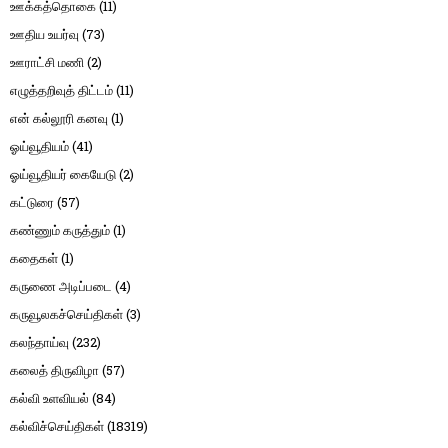
ஊக்கத்தொகை
(11)
ஊதிய உயர்வு
(73)
ஊராட்சி மணி
(2)
எழுத்தறிவுத் திட்டம்
(11)
என் கல்லூரி கனவு
(1)
ஓய்வூதியம்
(41)
ஓய்வூதியர் கையேடு
(2)
கட்டுரை
(57)
கண்ணும் கருத்தும்
(1)
கதைகள்
(1)
கருணை அடிப்படை
(4)
கருவூலகச்செய்திகள்
(3)
கலந்தாய்வு
(232)
கலைத் திருவிழா
(57)
கல்வி உளவியல்
(84)
கல்விச்செய்திகள்
(18319)