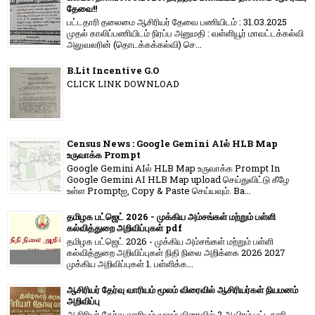
தேவை!!
பட்டதாரி தலைமை ஆசிரியர் தேவை பணியிடம் : 31.03.2025
முதல் காலிப்பணியிடம் நிரப்ப அனுமதி : வள்ளியூர் மாவட்டக்கல்வி
அலுவலரின் (தொடக்கக்கல்வி) செ...
B.Lit Incentive G.O
CLICK LINK DOWNLOAD
Census News : Google Gemini AIல் HLB Map
உருவாக்க Prompt
Google Gemini AIல் HLB Map உருவாக்க Prompt In
Google Gemini AI HLB Map upload செய்துவிட்டு கீழே
உள்ள Promptஐ, Copy & Paste செய்யவும். Ba...
தமிழக பட்ஜெட் 2026 - முக்கிய அம்சங்கள் மற்றும் பள்ளி
கல்வித்துறை அறிவிப்புகள் pdf
தமிழக பட்ஜெட் 2026 - முக்கிய அம்சங்கள் மற்றும் பள்ளி
கல்வித்துறை அறிவிப்புகள் நிதி நிலை அறிக்கை 2026 2027
முக்கிய அறிவிப்புகள் 1. பள்ளிக்க...
ஆசிரியர் தேர்வு வாரியம் மூலம் விரைவில் ஆசிரியர்கள் நியமனம்
அறிவிப்பு
ஆசிரியர் தேர்வு வாரி​யம் மூலம் விரை​வில் 2 ஆயிரம் பட்​ட​தாரி