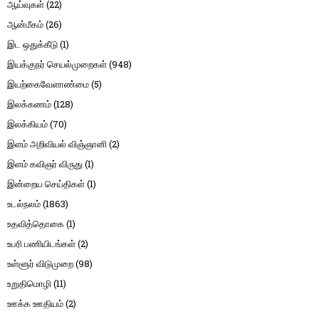
ஆய்வுகள்
(22)
ஆன்மீகம்
(26)
இட ஒதுக்கீடு
(1)
இயக்குநர் செயல்முறைகள்
(948)
இயற்கைவேளாண்மை
(5)
இலக்கணம்
(128)
இலக்கியம்
(70)
இளம் அறிவியல் விஞ்ஞானி
(2)
இளம் கவிஞர் விருது
(1)
இன்றைய செய்திகள்
(1)
உடல்நலம்
(1863)
உதவித்தொகை
(1)
உபரி பணியிடங்கள்
(2)
உள்ளூர் விடுமுறை
(98)
உறுதிமொழி
(11)
ஊக்க ஊதியம்
(2)