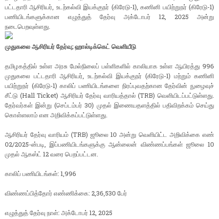
பட்டதாரி ஆசிரியர், உடற்கல்வி இயக்குநர் (கிரேடு-1), கணினி பயிற்றுநர் (கிரேடு-1)
பணியிடங்களுக்கான எழுத்துத் தேர்வு அக்டோபர் 12, 2025 அன்று
நடைபெறவுள்ளது.
முதுகலை ஆசிரியர் தேர்வு; ஹால்டிக்கெட் வெளியீடு
தமிழகத்தில் உள்ள அரசு மேல்நிலைப் பள்ளிகளில் காலியாக உள்ள ஆயிரத்து 996
முதுகலை பட்டதாரி ஆசிரியர், உடற்கல்வி இயக்குநர் (கிரேடு-1) மற்றும் கணினி
பயிற்றுநர் (கிரேடு-1) காலிப் பணியிடங்களை நிரப்புவதற்கான தேர்வின் நுழைவுச்
சீட்டு (Hall Ticket) ஆசிரியர் தேர்வு வாரியத்தால் (TRB) வெளியிடப்பட்டுள்ளது.
தேர்வர்கள் இன்று (செப்டம்பர் 30) முதல் இணையதளத்தில் பதிவிறக்கம் செய்து
கொள்ளலாம் என அறிவிக்கப்பட்டுள்ளது.
ஆசிரியர் தேர்வு வாரியம் (TRB) ஜூலை 10 அன்று வெளியிட்ட அறிவிக்கை எண்
02/2025-ன்படி, இப்பணியிடங்களுக்கு ஆன்லைன் விண்ணப்பங்கள் ஜூலை 10
முதல் ஆகஸ்ட் 12 வரை பெறப்பட்டன.
காலிப் பணியிடங்கள்: 1,996
விண்ணப்பித்தோர் எண்ணிக்கை: 2,36,530 பேர்
எழுத்துத் தேர்வு நாள்: அக்டோபர் 12, 2025