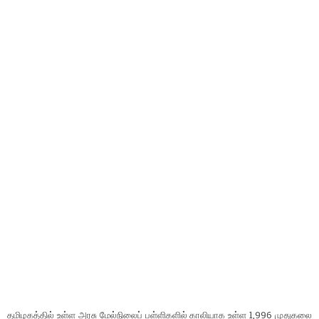
தமிழகத்தில் உள்ள அரசு மேல்நிலைப் பள்ளிகளில் காலியாக உள்ள 1,996 முதுகலை