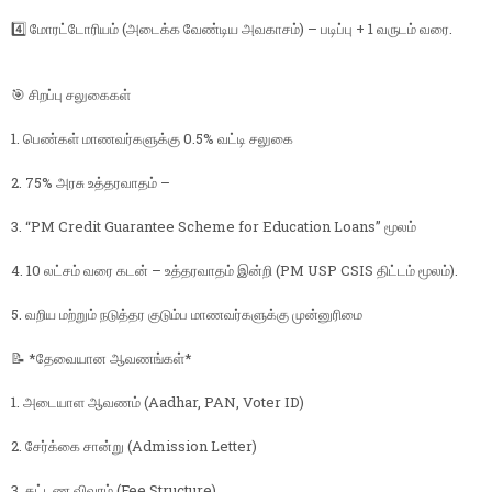
4️⃣ மோரட்டோரியம் (அடைக்க வேண்டிய அவகாசம்) – படிப்பு + 1 வருடம் வரை.
🎯 சிறப்பு சலுகைகள்
1. பெண்கள் மாணவர்களுக்கு 0.5% வட்டி சலுகை
2. 75% அரசு உத்தரவாதம் –
3. “PM Credit Guarantee Scheme for Education Loans” மூலம்
4. 10 லட்சம் வரை கடன் – உத்தரவாதம் இன்றி (PM USP CSIS திட்டம் மூலம்).
5. வறிய மற்றும் நடுத்தர குடும்ப மாணவர்களுக்கு முன்னுரிமை
📝 *தேவையான ஆவணங்கள்*
1. அடையாள ஆவணம் (Aadhar, PAN, Voter ID)
2. சேர்க்கை சான்று (Admission Letter)
3. கட்டண விவரம் (Fee Structure)