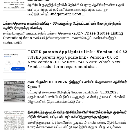
ஆசிரியர் தகுதித் தேர்வில் தேர்ச்சி பெறாத ஆசிரியர்களின் பதவி
உயர்வு சார்ந்த எந்த கோரிக்கைகளையும் ஏற்க கூடாது-
உயர்நீதிமன்றம் Judgement Copy ...
மக்கள்தொகை கணக்கெடுப்பு - 55 வயதுக்கு மேற்பட்டவர்கள் & மாற்றுத்திறன்
ஆசிரியர்களுக்கு விலக்கு
கன்னியாகுமரி மாவட்டத்தில் மக்கள் தொகை -2027- Phase (House Listing
Operation) dann களப்பயிற்சியாளர்களாக- கணக்கெடுப்பாளர்கள் மற்றும்
கண்காணிப்...
TNSED parents App Update link - Version - 0.0.62
TNSED parents App Update link - Version - 0.0.62
New Version - 0.0.62 Date - 24.06.2026 What's New....
*Ambassador form requirement chan...
கடைசி நாள்:10.08.2026. நிரந்தரப் பணியிடம் தலைமை ஆசிரியர்
தேவை!!
பட்டதாரி தலைமை ஆசிரியர் தேவை பணியிடம் : 31.03.2025
முதல் காலிப்பணியிடம் நிரப்ப அனுமதி : வள்ளியூர் மாவட்டக்கல்வி
அலுவலரின் (தொடக்கக்கல்வி) செ...
நிறைவேற்ற முடியும் என்ற ஆசிரியர்களின் கோரிக்கைக்கு முதல்வர்
கிரீன் சிக்னல்; பட்டியலிடவும் கல்வித்துறைக்கு உத்தரவு
கல்வித்துறையால் நிறைவேற்ற முடியும் அளவில் உள்ள, ஆசிரியர்கள்
கோரிக்கைகளை பட்டியலிட்டு அவற்றின் மீது உடன் நடவடிக்கை