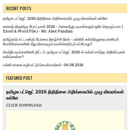
RECENT POSTS
தமிழக பட்ஜெட் 2026 நிதிநிலை அறிக்கையில் முழு விவரங்கள் உள்ளே
கலைத் திருவிழா போட்டிகள் 2026 - அனைத்து படிவங்களும் ஒரே தொகுப்பாக (
Excel & Word File ) - Mr. Alex Pandian
தமிழ்நாடு சட்டமன்றப் பேரவை நிகழ்ச்சி நிரல் - பள்ளிக் கல்வித்துறை மானியக்
கோரிக்கைகளின் மீது விவாதமும் வாக்கெடுப்பும் எப்போது?
வெற்றி மடிக்கணிணி திட்டம்: தமிழக பட்ஜெட் 2026-ல் கல்வி சார்ந்த அறிவிப்புகள்
என்னென்ன?
பள்ளி காலை வழிபாட்டு செயல்பாடுகள் -06.08.2026
FEATURED POST
தமிழக பட்ஜெட் 2026 நிதிநிலை அறிக்கையில் முழு விவரங்கள்
உள்ளே
CLICK DOWNLOAD