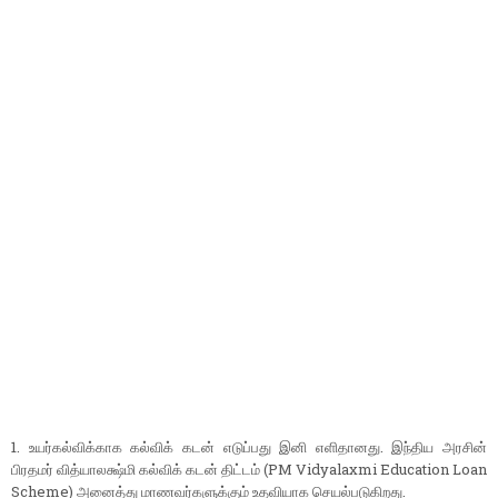
1. உயர்கல்விக்காக கல்விக் கடன் எடுப்பது இனி எளிதானது. இந்திய அரசின்
பிரதமர் வித்யாலக்ஷ்மி கல்விக் கடன் திட்டம் (PM Vidyalaxmi Education Loan
Scheme) அனைத்து மாணவர்களுக்கும் உதவியாக செயல்படுகிறது.