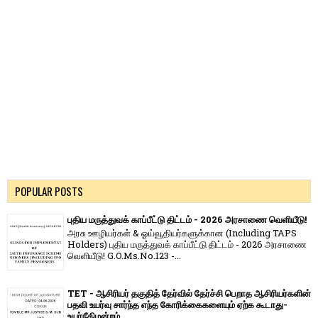
POPULAR POSTS
புதிய மருத்துவக் காப்பீட்டு திட்டம் - 2026 அரசாணை வெளியீடு!
அரசு ஊழியர்கள் & ஓய்வூதியர்களுக்கான (Including TAPS
Holders) புதிய மருத்துவக் காப்பீட்டு திட்டம் - 2026 அரசாணை
வெளியீடு! G.O.Ms.No.123 -...
TET - ஆசிரியர் தகுதித் தேர்வில் தேர்ச்சி பெறாத ஆசிரியர்களின்
பதவி உயர்வு சார்ந்த எந்த கோரிக்கைகளையும் ஏற்க கூடாது-
உயர்நீதிமன்றம்