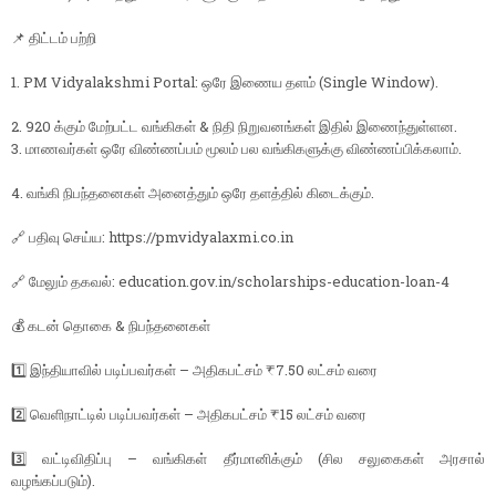
📌 திட்டம் பற்றி
1. PM Vidyalakshmi Portal: ஒரே இணைய தளம் (Single Window).
2. 920 க்கும் மேற்பட்ட வங்கிகள் & நிதி நிறுவனங்கள் இதில் இணைந்துள்ளன.
3. மாணவர்கள் ஒரே விண்ணப்பம் மூலம் பல வங்கிகளுக்கு விண்ணப்பிக்கலாம்.
4. வங்கி நிபந்தனைகள் அனைத்தும் ஒரே தளத்தில் கிடைக்கும்.
🔗 பதிவு செய்ய: https://pmvidyalaxmi.co.in
🔗 மேலும் தகவல்: education.gov.in/scholarships-education-loan-4
💰 கடன் தொகை & நிபந்தனைகள்
1️⃣ இந்தியாவில் படிப்பவர்கள் – அதிகபட்சம் ₹7.50 லட்சம் வரை
2️⃣ வெளிநாட்டில் படிப்பவர்கள் – அதிகபட்சம் ₹15 லட்சம் வரை
3️⃣ வட்டிவிதிப்பு – வங்கிகள் தீர்மானிக்கும் (சில சலுகைகள் அரசால்
வழங்கப்படும்).