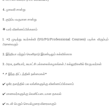
4. முகவரி சான்று
5. குடும்ப வருமான சான்று
🌟 யார் விண்ணப்பிக்கலாம்
1. +2 முடித்து உயர்கல்வி (UG/PG/Professional Courses) படிக்க விரும்பும்
அனைவரும்
2. இந்தியா மற்றும் வெளிநாடு இரண்டிலும் கல்விக்காக
3. அரசு, தனியார், சுயாட்சி பல்கலைக்கழகங்கள் / கல்லூரிகளில் சேருபவர்கள்
*📌 இந்த திட்டத்தின் நன்மைகள்*
✔️ ஒரே தளத்தில் பல வங்கிகளுக்கு விண்ணப்பிக்கலாம்
✔️ மாணவர்களுக்கு வெளிப்படையான தகவல்
✔️ கடன் பெறும் செயல்முறை விரைவாகும்