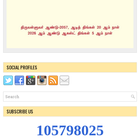
SOCIAL PROFILES
SUBSCRIBE US
1
0
5
7
9
8
0
2
5