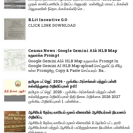
முதல் காலிப்பணியிடம் நிரப்ப அனுமதி : வள்ளியூர் மாவட்டக்கல்வி
அலுவலரின் (தொடக்கக்கல்வி) செ...
B.Lit Incentive G.O
CLICK LINK DOWNLOAD
Census News : Google Gemini AIல் HLB Map
உருவாக்க Prompt
Google Gemini AIல் HLB Map உருவாக்க Prompt In
Google Gemini AI HLB Map upload செய்துவிட்டு கீழே
உள்ள Promptஐ, Copy & Paste செய்யவும். Ba...
தமிழக பட்ஜெட் 2026 - முக்கிய அம்சங்கள் மற்றும் பள்ளி
கல்வித்துறை அறிவிப்புகள் pdf
தமிழக பட்ஜெட் 2026 - முக்கிய அம்சங்கள் மற்றும் பள்ளி
கல்வித்துறை அறிவிப்புகள் நிதி நிலை அறிக்கை 2026 2027
முக்கிய அறிவிப்புகள் 1. பள்ளிக்க...
ஆசிரியர் தேர்வு வாரியம் மூலம் விரைவில் ஆசிரியர்கள் நியமனம்
அறிவிப்பு
ஆசிரியர் தேர்வு வாரி​யம் மூலம் விரை​வில் 2 ஆயிரம் பட்​ட​தாரி
ஆசிரியர்​கள் மற்​றும் ஆசிரியர் பயிற்றுநர்​களை நியமிக்க பள்​ளிக்​கல்​
வித்​துறை ம...