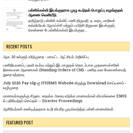
பள்ளிக்கல்வி இயக்குநராக முழு கூடுதல் பொறுப்பு வழங்குதல்
ஆணை வெளியீடு.
தமிழ்நாடு பள்ளிக் கல்விப் பணி திருமதி. ந. லதா, மாநிலக்
கல்வியியல் ஆராய்ச்சி மற்றும் பயிற்சி நிறுவன இயக்குநர்,
சென்னை 6 பள்ளிக்கல்வி இயக்குநர...
RECENT POSTS
ஆக. 10 உள்ளூர் விடுமுறை - மாவட்ட ஆட்சியர் அறிவிப்பு
பணிநியமனம், பதவி உயர்வு மற்றும் இடமாறுதல் தொடர்பாக முதலமைச்சரின்
நிலையான ஆணைகள் (Standing Orders of CM) - மனித வள மேலாண்மைத்
துறை உத்தரவு
July 2026 Pay slip ஐ IFHRMS Website லிருந்து Download செய்யலாம் -
வழிமுறை
மாணவர்களுக்கு சீருடை தைக்க அளவு எடுக்க மாணவர்கள் விபரங்களை EMIS
ல் பதிவேற்றம் செய்தல் -- Director Proceedings
ஆசிரியர்கள் கண்டித்ததாக கூறி விபரீத முடிவெடுத்த பள்ளி மாணவிகள்
FEATURED POST