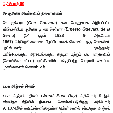
அக்டோபர் 09
சே குவேரா
அவர்களின் நினைவுநாள்
சே குவேரா
(
Che Guevara
) என பொதுவாக அறியப்பட்ட
எர்னெஸ்டோ குவேரா டி லா செர்னா (
Ernesto Guevara de la
Serna
) (14 சூன் 1928 – 9 அக்டோபர்
1967)
அர்ஜென்டீனாவை
பிறப்பிடமாகக் கொண்ட ஒரு சோசலிசப்
புரட்சியாளர்,
மருத்துவர்
,
மார்க்சியவாதி,
அரசியல்வாதி
,
கியூபா
மற்றும் பல நாடுகளின்
(
கொங்கோ
உட்பட) புரட்சிகளில் பங்குபெற்ற போராளி எனப்பல
முகங்களைக் கொண்டவர்.
உலக அஞ்சல் தினம்
உலக அஞ்சல் தினம்
(
World Post Day
)
அக்டோபர் 9
இல்
சர்வதேச ரீதியில் நினைவு கொள்ளப்படுகிறது.
அக்டோபர்
9
,
1874இல்
சுவிட்சர்லாந்திலுள்ள
பேர்ன்
நகரில்
சர்வதேச அஞ்சல்