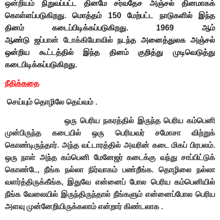
ஒன்றியம்
நிறுவப்பட்ட தினமே சர்வதேச அஞ்சல் தினமாகக்
கொள்ளப்படுகிறது. மொத்தம் 150 மேற்பட்ட நாடுகளில் இந்த
தினம் கடைப்பிடிக்கப்படுகிறது. 1969 ஆம்
ஆண்டு
ஜப்பான்
டோக்கியோவில்
நடந்த அனைத்துலக அஞ்சல்
ஒன்றிய கூட்டத்தில் இந்த தினம் குறித்து முடிவெடுத்து
கடைபிடிக்கப்படுகிறது.
நீதிக்கதை
செய்யும் தொழிலே தெய்வம் .
ஒரு பெரிய நகரத்தில் இருந்த பெரிய கம்பெனி
முன்பிருந்த கடையில் ஒரு பெரியவர் சமோசா விற்றுக்
கொண்டிருந்தார். அந்த வட்டாரத்தில் அவரின் கடை மிகப் பிரபலம்.
ஒரு நாள் அந்த கம்பெனி மேனேஜர் கடைக்கு வந்து சாப்பிட்டுக்
கொண்டே, நீங்க நல்லா நிர்வாகம் பண்றீங்க. தொழிலை நல்லா
வளர்த்திருக்கீங்க, இதுவே என்னைப் போல பெரிய கம்பெனியில்
நீங்க வேலையில் இருந்திருந்தால் நீங்களும் என்னைப்போல பெரிய
அளவு முன்னேறியிருக்கலாம் என்றார் கிண்டலாக .