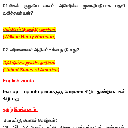
01.மிகக் குறுகிய காலம் அமெரிக்க ஜனாதிபதியாக பதவி
வகித்தவர் யார்?
வில்லியம் ஹென்றி ஹாரிசன்
(William Henry Harrison)
02. எரிமலைகள் அதிகம் உள்ள நாடு எது?
அமெரிக்கா ஐக்கிய நாடுகள்
(United States of America)
English words :
tear up – rip into pieces,ஒரு பொருளை சிறிய துண்டுகளாகக்
கிழிப்பது
தமிழ் இலக்கணம் :
சில சுட்டு, வினாச் சொற்கள்:
'அ', 'இ', 'எ' போன்ற சுட்டு, வினா எழுத்துக்களின் முன்னரும்,