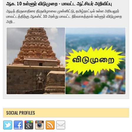
ஆக. 10 உள்ளூர் விடுமுறை - மாவட்ட ஆட்சியர் அறிவிப்பு
ஆடித் திருவாதிரை திருவிழாவை முன்னிட்டு, தமிழ்நாட்டில் உள்ள அரியலூர்
மாவட்டத்திற்கு ஆகஸ்ட் 10 அன்று மாவட்ட நிர்வாகத்தால் உள்ளூர் விடுமுறை
அறி...
SOCIAL PROFILES