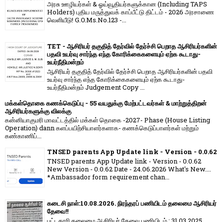
அரசு ஊழியர்கள் & ஓய்வூதியர்களுக்கான (Including TAPS
Holders) புதிய மருத்துவக் காப்பீட்டு திட்டம் - 2026 அரசாணை
வெளியீடு! G.O.Ms.No.123 -...
TET - ஆசிரியர் தகுதித் தேர்வில் தேர்ச்சி பெறாத ஆசிரியர்களின்
பதவி உயர்வு சார்ந்த எந்த கோரிக்கைகளையும் ஏற்க கூடாது-
உயர்நீதிமன்றம்
ஆசிரியர் தகுதித் தேர்வில் தேர்ச்சி பெறாத ஆசிரியர்களின் பதவி
உயர்வு சார்ந்த எந்த கோரிக்கைகளையும் ஏற்க கூடாது-
உயர்நீதிமன்றம் Judgement Copy ...
மக்கள்தொகை கணக்கெடுப்பு - 55 வயதுக்கு மேற்பட்டவர்கள் & மாற்றுத்திறன்
ஆசிரியர்களுக்கு விலக்கு
கன்னியாகுமரி மாவட்டத்தில் மக்கள் தொகை -2027- Phase (House Listing
Operation) dann களப்பயிற்சியாளர்களாக- கணக்கெடுப்பாளர்கள் மற்றும்
கண்காணிப்...
TNSED parents App Update link - Version - 0.0.62
TNSED parents App Update link - Version - 0.0.62
New Version - 0.0.62 Date - 24.06.2026 What's New....
*Ambassador form requirement chan...
கடைசி நாள்:10.08.2026. நிரந்தரப் பணியிடம் தலைமை ஆசிரியர்
தேவை!!
பட்டதாரி தலைமை ஆசிரியர் தேவை பணியிடம் : 31.03.2025