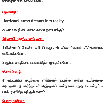
மதித்துச் சொல்லப்படுவார்.
பழமொழி :
Hardwork turns dreams into reality.
கடின உழைப்பை கனவுகளை நனவாக்கும்.
இரண்டொழுக்க பண்புகள் :
1.மின்சாரம் போன்ற எரி பொருட்கள் வீணாக்காமல் சிக்கனமாக
உபயோகிப்பேன்.
2.சூரிய சக்தியை பயன்படுத்த முயற்சிப்பேன்.
பொன்மொழி :
நீ கடவுளின் குழந்தை என்பதால் உனக்கு என்ன நடந்தாலும்
அதைவிட நீ உயர்ந்தவன் சிறந்தவன் என்ற மன உறுதி வேண்டும் -
டாக்டர் ஏபிஜே அப்துல் கலாம்
பொது அறிவு :