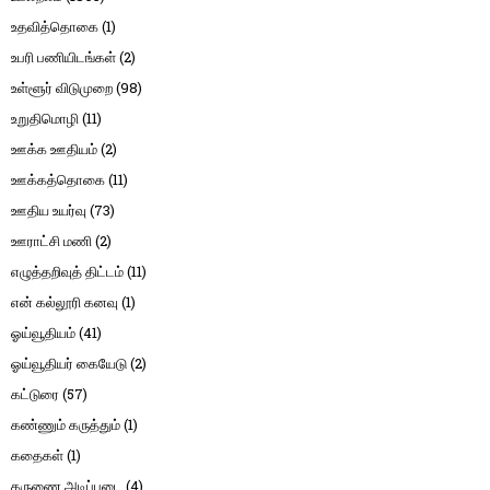
உதவித்தொகை
(1)
உபரி பணியிடங்கள்
(2)
உள்ளூர் விடுமுறை
(98)
உறுதிமொழி
(11)
ஊக்க ஊதியம்
(2)
ஊக்கத்தொகை
(11)
ஊதிய உயர்வு
(73)
ஊராட்சி மணி
(2)
எழுத்தறிவுத் திட்டம்
(11)
என் கல்லூரி கனவு
(1)
ஓய்வூதியம்
(41)
ஓய்வூதியர் கையேடு
(2)
கட்டுரை
(57)
கண்ணும் கருத்தும்
(1)
கதைகள்
(1)
கருணை அடிப்படை
(4)