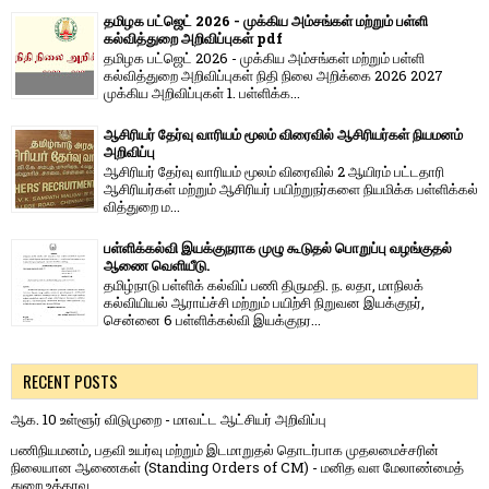
தமிழக பட்ஜெட் 2026 - முக்கிய அம்சங்கள் மற்றும் பள்ளி
கல்வித்துறை அறிவிப்புகள் pdf
தமிழக பட்ஜெட் 2026 - முக்கிய அம்சங்கள் மற்றும் பள்ளி
கல்வித்துறை அறிவிப்புகள் நிதி நிலை அறிக்கை 2026 2027
முக்கிய அறிவிப்புகள் 1. பள்ளிக்க...
ஆசிரியர் தேர்வு வாரியம் மூலம் விரைவில் ஆசிரியர்கள் நியமனம்
அறிவிப்பு
ஆசிரியர் தேர்வு வாரி​யம் மூலம் விரை​வில் 2 ஆயிரம் பட்​ட​தாரி
ஆசிரியர்​கள் மற்​றும் ஆசிரியர் பயிற்றுநர்​களை நியமிக்க பள்​ளிக்​கல்​
வித்​துறை ம...
பள்ளிக்கல்வி இயக்குநராக முழு கூடுதல் பொறுப்பு வழங்குதல்
ஆணை வெளியீடு.
தமிழ்நாடு பள்ளிக் கல்விப் பணி திருமதி. ந. லதா, மாநிலக்
கல்வியியல் ஆராய்ச்சி மற்றும் பயிற்சி நிறுவன இயக்குநர்,
சென்னை 6 பள்ளிக்கல்வி இயக்குநர...
RECENT POSTS
ஆக. 10 உள்ளூர் விடுமுறை - மாவட்ட ஆட்சியர் அறிவிப்பு
பணிநியமனம், பதவி உயர்வு மற்றும் இடமாறுதல் தொடர்பாக முதலமைச்சரின்
நிலையான ஆணைகள் (Standing Orders of CM) - மனித வள மேலாண்மைத்
துறை உத்தரவு