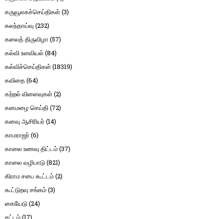
கருவூலகச்செய்திகள்
(3)
கலந்தாய்வு
(232)
கலைத் திருவிழா
(57)
கல்வி உளவியல்
(84)
கல்விச்செய்திகள்
(18319)
கவிதை
(64)
கற்றல் விளைவுகள்
(2)
கனமழை செய்தி
(72)
கனவு ஆசிரியர்
(14)
காமராஜர்
(6)
காலை உணவு திட்டம்
(37)
காலை வழிபாடு
(821)
கிராம சபை கூட்டம்
(2)
கூட்டுறவு சங்கம்
(3)
கையேடு
(24)
சட்டம்
(17)