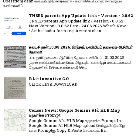
Operation) dann களப்பயிற்சியாளர்களாக- கணக்கெடுப்பாளர்கள் மற்றும்
கண்காணிப்...
TNSED parents App Update link - Version - 0.0.62
TNSED parents App Update link - Version - 0.0.62
New Version - 0.0.62 Date - 24.06.2026 What's New....
*Ambassador form requirement chan...
கடைசி நாள்:10.08.2026. நிரந்தரப் பணியிடம் தலைமை ஆசிரியர்
தேவை!!
பட்டதாரி தலைமை ஆசிரியர் தேவை பணியிடம் : 31.03.2025
முதல் காலிப்பணியிடம் நிரப்ப அனுமதி : வள்ளியூர் மாவட்டக்கல்வி
அலுவலரின் (தொடக்கக்கல்வி) செ...
B.Lit Incentive G.O
CLICK LINK DOWNLOAD
Census News : Google Gemini AIல் HLB Map
உருவாக்க Prompt
Google Gemini AIல் HLB Map உருவாக்க Prompt In
Google Gemini AI HLB Map upload செய்துவிட்டு கீழே
உள்ள Promptஐ, Copy & Paste செய்யவும். Ba...