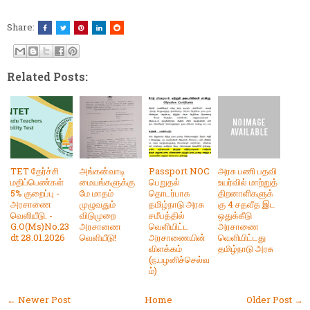
Share:
Related Posts:
TET தேர்ச்சி
அங்கன்வாடி
Passport NOC
அரசு பணி பதவி
மதிப்பெண்கள்
மையங்களுக்கு
பெறுதல்
உயர்வில் மாற்றுத்
5% குறைப்பு -
மே மாதம்
தொடர்பாக
திறனாளிகளுக்
அரசாணை
முழுவதும்
தமிழ்நாடு அரசு
கு 4 சதவீத இட
வெளியீடு. -
விடுமுறை
சமீபத்தில்
ஒதுக்கீடு
G.O(Ms)No.23
அரசானண
வெளியிட்ட
அரசாணை
dt 28.01.2026
வெளியீடு!
அரசாணையின்
வெளியிட்டது
விளக்கம்
தமிழ்நாடு அரசு
(ந.பழனிச்செல்வ
ம்)
← Newer Post
Home
Older Post →