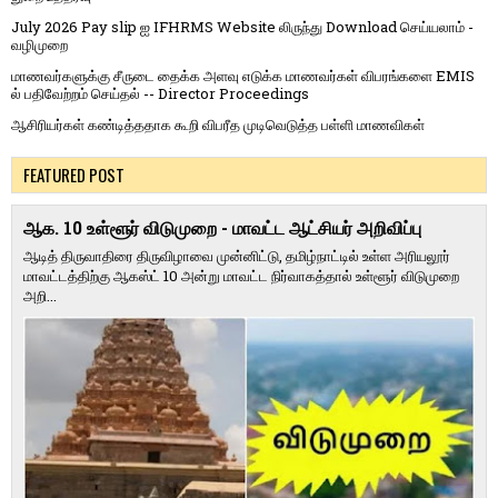
July 2026 Pay slip ஐ IFHRMS Website லிருந்து Download செய்யலாம் -
வழிமுறை
மாணவர்களுக்கு சீருடை தைக்க அளவு எடுக்க மாணவர்கள் விபரங்களை EMIS
ல் பதிவேற்றம் செய்தல் -- Director Proceedings
ஆசிரியர்கள் கண்டித்ததாக கூறி விபரீத முடிவெடுத்த பள்ளி மாணவிகள்
FEATURED POST
ஆக. 10 உள்ளூர் விடுமுறை - மாவட்ட ஆட்சியர் அறிவிப்பு
ஆடித் திருவாதிரை திருவிழாவை முன்னிட்டு, தமிழ்நாட்டில் உள்ள அரியலூர்
மாவட்டத்திற்கு ஆகஸ்ட் 10 அன்று மாவட்ட நிர்வாகத்தால் உள்ளூர் விடுமுறை
அறி...