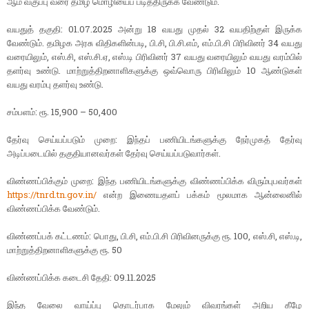
ஆம் வகுப்பு வரை தமிழ் மொழியைப் படித்திருக்க வேண்டும்.
வயதுத் தகுதி: 01.07.2025 அன்று 18 வயது முதல் 32 வயதிற்குள் இருக்க
வேண்டும். தமிழக அரசு விதிகளின்படி, பி.சி, பி.சி.எம், எம்.பி.சி பிரிவினர் 34 வயது
வரையிலும், எஸ்.சி, எஸ்.சி.ஏ, எஸ்.டி பிரிவினர் 37 வயது வரையிலும் வயது வரம்பில்
தளர்வு உண்டு. மாற்றுத்திறனாளிகளுக்கு ஒவ்வொரு பிரிவிலும் 10 ஆண்டுகள்
வயது வரம்பு தளர்வு உண்டு.
சம்பளம்: ரூ. 15,900 – 50,400
தேர்வு செய்யப்படும் முறை: இந்தப் பணியிடங்களுக்கு நேர்முகத் தேர்வு
அடிப்படையில் தகுதியானவர்கள் தேர்வு செய்யப்படுவார்கள்.
விண்ணப்பிக்கும் முறை: இந்த பணியிடங்களுக்கு விண்ணப்பிக்க விரும்புபவர்கள்
https://tnrd.tn.gov.in/
என்ற இணையதளப் பக்கம் மூலமாக ஆன்லைனில்
விண்ணப்பிக்க வேண்டும்.
விண்ணப்பக் கட்டணம்: பொது, பி.சி, எம்.பி.சி பிரிவினருக்கு ரூ. 100, எஸ்.சி, எஸ்.டி,
மாற்றுத்திறனாளிகளுக்கு ரூ. 50
விண்ணப்பிக்க கடைசி தேதி: 09.11.2025
இந்த வேலை வாய்ப்பு தொடர்பாக மேலும் விவரங்கள் அறிய கீழே