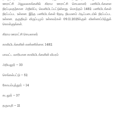
ஊராட்சி அலுவலகங்களில் கிராம ஊராட்சி செயலாளர் பணியிடங்களை
நிரப்புவதற்கான அறிவிப்பு வெளியிடப்பட்டுள்ளது. மொத்தம் 1482 பணியிடங்கள்
நிரப்பப்பட உள்ளன. இந்த பணியிடங்கள் நேரடி நியமனம் அடிப்படையில் நிரப்பப்பட
உள்ளன. தகுதியும் விருப்பமும் உள்ளவர்கள் 09.11.2025க்குள் விண்ணப்பித்துக்
கொள்ளுங்கள்.
கிராம ஊராட்சி செயலாளர்
காலியிடங்களின் எண்ணிக்கை: 1482
மாவட்ட வாரியான காலியிடங்களின் விபரம்
அரியலூர் – 33
செங்கல்பட்டு – 52
கோயம்புத்தூர் – 14
கடலூர் – 37
தருமபுரி – 21