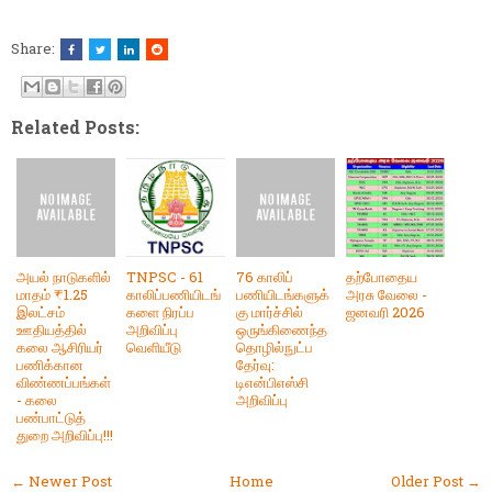
Share:
Related Posts:
அயல் நாடுகளில்
TNPSC - 61
76 காலிப்
தற்போதைய
மாதம் ₹1.25
காலிப்பணியிடங்
பணியிடங்களுக்
அரசு வேலை -
இலட்சம்
களை நிரப்ப
கு மார்ச்சில்
ஜனவரி 2026
ஊதியத்தில்
அறிவிப்பு
ஒருங்கிணைந்த
கலை ஆசிரியர்
வெளியீடு
தொழில்நுட்ப
பணிக்கான
தேர்வு:
விண்ணப்பங்கள்
டிஎன்பிஎஸ்சி
- கலை
அறிவிப்பு
பண்பாட்டுத்
துறை அறிவிப்பு!!!
← Newer Post
Home
Older Post →