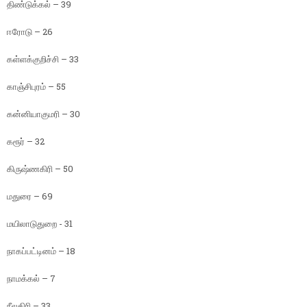
திண்டுக்கல் – 39
ஈரோடு – 26
கள்ளக்குறிச்சி – 33
காஞ்சிபுரம் – 55
கன்னியாகுமரி – 30
கரூர் – 32
கிருஷ்ணகிரி – 50
மதுரை – 69
மயிலாடுதுறை - 31
நாகப்பட்டினம் – 18
நாமக்கல் – 7
நீலகிரி – 33