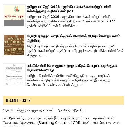
தமிழக பட்ஜெட் 2026 - முக்கிய அம்சங்கள் மற்றும் பள்ளி
கல்வித்துறை அறிவிப்புகள் pdf
தமிழக பட்ஜெட் 2026 - முக்கிய அம்சங்கள் மற்றும் பள்ளி
கல்வித்துறை அறிவிப்புகள் நிதி நிலை அறிக்கை 2026 2027
முக்கிய அறிவிப்புகள் 1. பள்ளிக்க...
ஆசிரியர் தேர்வு வாரியம் மூலம் விரைவில் ஆசிரியர்கள் நியமனம்
அறிவிப்பு
ஆசிரியர் தேர்வு வாரி​யம் மூலம் விரை​வில் 2 ஆயிரம் பட்​ட​தாரி
ஆசிரியர்​கள் மற்​றும் ஆசிரியர் பயிற்றுநர்​களை நியமிக்க பள்​ளிக்​கல்​
வித்​துறை ம...
பள்ளிக்கல்வி இயக்குநராக முழு கூடுதல் பொறுப்பு வழங்குதல்
ஆணை வெளியீடு.
தமிழ்நாடு பள்ளிக் கல்விப் பணி திருமதி. ந. லதா, மாநிலக்
கல்வியியல் ஆராய்ச்சி மற்றும் பயிற்சி நிறுவன இயக்குநர்,
சென்னை 6 பள்ளிக்கல்வி இயக்குநர...
RECENT POSTS
ஆக. 10 உள்ளூர் விடுமுறை - மாவட்ட ஆட்சியர் அறிவிப்பு
பணிநியமனம், பதவி உயர்வு மற்றும் இடமாறுதல் தொடர்பாக முதலமைச்சரின்
நிலையான ஆணைகள் (Standing Orders of CM) - மனித வள மேலாண்மைத்