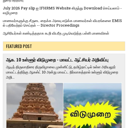
துறை உத்தரவு
July 2026 Pay slip ஐ IFHRMS Website லிருந்து Download செய்யலாம் -
வழிமுறை
மாணவர்களுக்கு சீருடை தைக்க அளவு எடுக்க மாணவர்கள் விபரங்களை EMIS
ல் பதிவேற்றம் செய்தல் -- Director Proceedings
ஆசிரியர்கள் கண்டித்ததாக கூறி விபரீத முடிவெடுத்த பள்ளி மாணவிகள்
FEATURED POST
ஆக. 10 உள்ளூர் விடுமுறை - மாவட்ட ஆட்சியர் அறிவிப்பு
ஆடித் திருவாதிரை திருவிழாவை முன்னிட்டு, தமிழ்நாட்டில் உள்ள அரியலூர்
மாவட்டத்திற்கு ஆகஸ்ட் 10 அன்று மாவட்ட நிர்வாகத்தால் உள்ளூர் விடுமுறை
அறி...