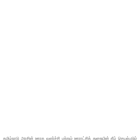
தமிழ்நாடு அரசின் ஊரக வளர்ச்சி மற்றும் ஊராட்சித் துறையின் கீழ் செயல்படும்