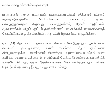
பல்கலைக்கழகங்களின் பல்தள உத்தி!
மாணவர்கள் ஏ.ஐ-ஐ நாடினாலும், பல்கலைக்கழகங்கள் இன்னமும் பல்தளச்
சந்தைப்படுத்துதலின் (Multi-channel marketing) மதிப்பை
வலியுறுத்துகின்றன. அதாவது, வலைத்தளங்கள், நேரடிச் சந்திப்புகள்,
ஆலோசகர்கள் மற்றும் டிஜிட்டல் தளங்கள் எனப் பல வழிகளில் மாணவர்களைத்
தொடர்புகொள்வது மிக அவசியம் என்று கல்வி நிறுவனங்கள் கருதுகின்றன.
ஏ.ஐ (AI) ஆரம்பக்கட்ட தகவல்களை அள்ளிக் கொடுத்தாலும், துல்லியமான
விண்ணப்ப நடைமுறைகள், விசாச் சவால்கள் மற்றும் குழப்பமான
விதிமுறைகளுக்கு, மனிதர்களின் நிபுணத்துவ வழிகாட்டுதலே இறுதி வரை
தவிர்க்க முடியாதது என்பதை இந்த ஆய்வுகள் தெளிவுபடுத்துகின்றன. உயர்கல்வித்
துறையில் AI ஒரு புதிய அத்தியாயத்தைத் தொடங்கியிருந்தாலும், மனிதத்
தொடர்பின் அணைப்பு இன்னும் வலுவாகவே உள்ளது!