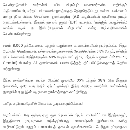
வெளிநாடுகளில் உயர்கல்வி பயில விரும்பும் மாணவர்களில் பாதிக்கும்
அதிகமானோர், எந்தப் பல்கலைக்கழகத்தைத் தேர்ந்தெடுப்பது, என்ன படிக்கலாம்
என்று தீர்மானிக்க செயற்கை நுண்ணறிவு (AI) கருவிகளின் உதவியை நாடத்
தொடங்கியுள்ளனர். இந்தத் தகவல் ஐடிபி (IDP) நடத்திய 'எமர்ஜிங் ஃப்யூச்சர்ஸ்:
வாய்ஸ் ஆஃப் தி இன்டர்நேஷனல் ஸ்டூடண்ட்' என்ற ஆய்வறிக்கையில்
வெளியாகியுள்ளது.
சுமார் 8,000 தற்போதைய மற்றும் வருங்கால மாணவர்களிடம் நடத்தப்பட்ட இந்த
ஆய்வில், வெளிநாட்டுப் பல்கலைக்கழகத்தைத் தேர்ந்தெடுக்க 54% பேரும், கல்வித்
திட்டங்களைத் தேர்ந்தெடுக்க 53% பேரும் சாட் ஜிபிடி மற்றும் ஜெமினி (ChatGPT,
Gemini) போன்ற AI தளங்களைப் பயன்படுத்தத் திட்டமிட்டுள்ளதாகத் தெரிய
வந்துள்ளது.
இந்த எண்ணிக்கை கடந்த ஆண்டு முறையே 35% மற்றும் 38% ஆக இருந்த
நிலையில், ஒரே வருடத்தில் ஏற்பட்டிருக்கும் இந்த அதிரடி வளர்ச்சி, உயர்கல்வித்
துறையில் ஏ.ஐ-இன் ஆழமான தாக்கத்தைக் காட்டுகிறது.
மனித வழிகாட்டுதலில் அசைக்க முடியாத நம்பிக்கை!
ஆரம்பக்கட்ட தேடலுக்கு ஏ.ஐ. ஒரு பிரபல 'ஸ்டார்டிங் பாயிண்ட்'டாக இருந்தாலும்,
இறுதியான முடிவுகளை எடுக்கும்போது மாணவர்கள் இன்னமும் மனித
வழிகாட்டுதல் மற்றும் பாரம்பரியத் தகவல் மூலங்களையே பெரிதும் நம்புவதாக