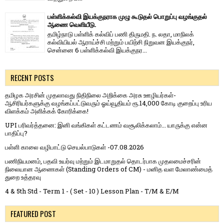
பள்ளிக்கல்வி இயக்குநராக முழு கூடுதல் பொறுப்பு வழங்குதல்
ஆணை வெளியீடு.
தமிழ்நாடு பள்ளிக் கல்விப் பணி திருமதி. ந. லதா, மாநிலக்
கல்வியியல் ஆராய்ச்சி மற்றும் பயிற்சி நிறுவன இயக்குநர்,
சென்னை 6 பள்ளிக்கல்வி இயக்குநர...
RECENT POSTS
தமிழக அரசின் முதலாவது நிதிநிலை அறிக்கை அரசு ஊழியர்கள்-
ஆசிரியர்களுக்கு வழங்கப்பட்டுவரும் ஓய்வூதியம் ரூ.14,000 கோடி குறைப்பு உரிய
விளக்கம் அளிக்கக் கோரிக்கை!
UPI பரிவர்த்தனை: இனி வங்கிகள் கட்டணம் வசூலிக்கலாம்... யாருக்கு என்ன
பாதிப்பு?
பள்ளி காலை வழிபாட்டு செயல்பாடுகள் -07.08.2026
பணிநியமனம், பதவி உயர்வு மற்றும் இடமாறுதல் தொடர்பாக முதலமைச்சரின்
நிலையான ஆணைகள் (Standing Orders of CM) - மனித வள மேலாண்மைத்
துறை உத்தரவு
4 & 5th Std - Term 1 - ( Set - 10 ) Lesson Plan - T/M & E/M
FEATURED POST