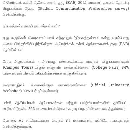
அமெரிக்கக் கல்வி ஆலோசனைக் குழு (EAB) 2025 மாணவர் தகவல் தொடர்பு
விருப்பங்கள் ஆய்வு (Student Communication Preferences survey)
தெரிவிக்கிறது.
நம்பகத்தன்மையின் நாயகர்கள் யார்?
ஏ.ஐ. கருவிகள் விரைவாகப் பரவி வந்தாலும், 'நம்பகத்தன்மை' என்று வரும்போது
அவை பின்தங்கியே நிற்கின்றன. அமெரிக்கக் கல்வி ஆலோசனைக் குழு (EAB)
ஆய்வின்படி:
நேரடி அனுபவங்கள் - அதாவது பல்கலைக்கழக வளாகச் சுற்றுப்பயணங்கள்
(Campus Tours) மற்றும் கல்லூரிக் கண்காட்சிகளை (College Fairs) 34%
மாணவர்கள் மிகவும் மதிப்புமிக்கதாகக் கருதுகின்றனர்.
அதிகாரபூர்வப் பல்கலைக்கழக வலைத்தளங்களை (Official University
Websites) 30% பேர் நம்பியுள்ளனர்.
பள்ளி ஆசிரியர்கள், ஆலோசகர்கள் மற்றும் பயிற்சியாளர்களின் தனிப்பட்ட
வழிகாட்டுதலில் 26% மாணவர்கள் அசைக்க முடியாத நம்பிக்கை வைத்துள்ளனர்.
ஆனால், AI சாட்போட்களை வெறும் 3% மாணவர்கள் மட்டுமே நம்புவதாகத்
தெரிவித்துள்ளனர்.