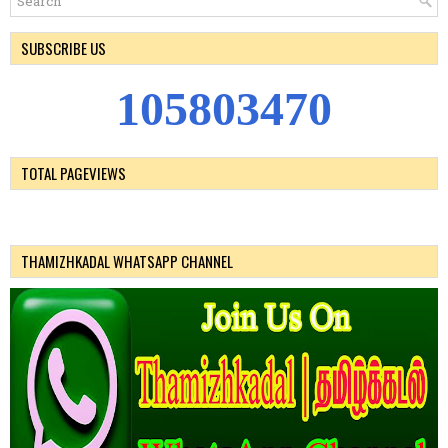
SUBSCRIBE US
1
0
5
8
0
3
4
7
0
TOTAL PAGEVIEWS
THAMIZHKADAL WHATSAPP CHANNEL