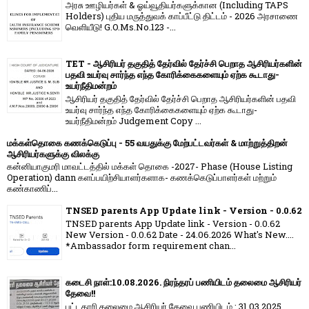
அரசு ஊழியர்கள் & ஓய்வூதியர்களுக்கான (Including TAPS
Holders) புதிய மருத்துவக் காப்பீட்டு திட்டம் - 2026 அரசாணை
வெளியீடு! G.O.Ms.No.123 -...
TET - ஆசிரியர் தகுதித் தேர்வில் தேர்ச்சி பெறாத ஆசிரியர்களின்
பதவி உயர்வு சார்ந்த எந்த கோரிக்கைகளையும் ஏற்க கூடாது-
உயர்நீதிமன்றம்
ஆசிரியர் தகுதித் தேர்வில் தேர்ச்சி பெறாத ஆசிரியர்களின் பதவி
உயர்வு சார்ந்த எந்த கோரிக்கைகளையும் ஏற்க கூடாது-
உயர்நீதிமன்றம் Judgement Copy ...
மக்கள்தொகை கணக்கெடுப்பு - 55 வயதுக்கு மேற்பட்டவர்கள் & மாற்றுத்திறன்
ஆசிரியர்களுக்கு விலக்கு
கன்னியாகுமரி மாவட்டத்தில் மக்கள் தொகை -2027- Phase (House Listing
Operation) dann களப்பயிற்சியாளர்களாக- கணக்கெடுப்பாளர்கள் மற்றும்
கண்காணிப்...
TNSED parents App Update link - Version - 0.0.62
TNSED parents App Update link - Version - 0.0.62
New Version - 0.0.62 Date - 24.06.2026 What's New....
*Ambassador form requirement chan...
கடைசி நாள்:10.08.2026. நிரந்தரப் பணியிடம் தலைமை ஆசிரியர்
தேவை!!
பட்டதாரி தலைமை ஆசிரியர் தேவை பணியிடம் : 31.03.2025