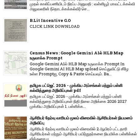
முதல் காலிப்பணியிடம் நிரப்ப அனுமதி : வள்ளியூர் மாவட்டக்கல்வி
அலுவலரின் (தொடக்கக்கல்வி) செ...
B.Lit Incentive G.O
CLICK LINK DOWNLOAD
Census News : Google Gemini AIல் HLB Map
உருவாக்க Prompt
Google Gemini AIல் HLB Map உருவாக்க Prompt In
Google Gemini AI HLB Map upload செய்துவிட்டு கீழே
உள்ள Promptஐ, Copy & Paste செய்யவும். Ba...
தமிழக பட்ஜெட் 2026 - முக்கிய அம்சங்கள் மற்றும் பள்ளி
கல்வித்துறை அறிவிப்புகள் pdf
தமிழக பட்ஜெட் 2026 - முக்கிய அம்சங்கள் மற்றும் பள்ளி
கல்வித்துறை அறிவிப்புகள் நிதி நிலை அறிக்கை 2026 2027
முக்கிய அறிவிப்புகள் 1. பள்ளிக்க...
ஆசிரியர் தேர்வு வாரியம் மூலம் விரைவில் ஆசிரியர்கள் நியமனம்
அறிவிப்பு
ஆசிரியர் தேர்வு வாரி​யம் மூலம் விரை​வில் 2 ஆயிரம் பட்​ட​தாரி
ஆசிரியர்​கள் மற்​றும் ஆசிரியர் பயிற்றுநர்​களை நியமிக்க பள்​ளிக்​கல்​
வித்​துறை ம...