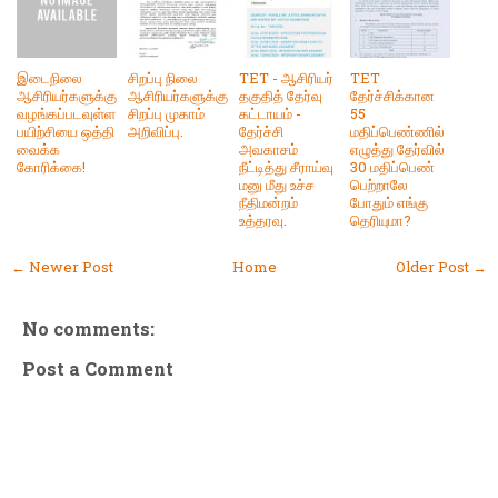
இடைநிலை
சிறப்பு நிலை
TET - ஆசிரியர்
TET
ஆசிரியர்களுக்கு
ஆசிரியர்களுக்கு
தகுதித் தேர்வு
தேர்ச்சிக்கான
வழங்கப்படவுள்ள
சிறப்பு முகாம்
கட்டாயம் -
55
பயிற்சியை ஒத்தி
அறிவிப்பு.
தேர்ச்சி
மதிப்பெண்ணில்
வைக்க
அவகாசம்
எழுத்து தேர்வில்
கோரிக்கை!
நீட்டித்து சீராய்வு
30 மதிப்பெண்
மனு மீது உச்ச
பெற்றாலே
நீதிமன்றம்
போதும் எங்கு
உத்தரவு.
தெரியுமா?
← Newer Post
Home
Older Post →
No comments:
Post a Comment