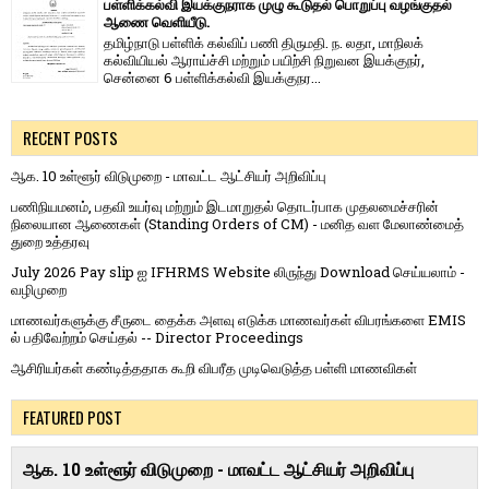
பள்ளிக்கல்வி இயக்குநராக முழு கூடுதல் பொறுப்பு வழங்குதல்
ஆணை வெளியீடு.
தமிழ்நாடு பள்ளிக் கல்விப் பணி திருமதி. ந. லதா, மாநிலக்
கல்வியியல் ஆராய்ச்சி மற்றும் பயிற்சி நிறுவன இயக்குநர்,
சென்னை 6 பள்ளிக்கல்வி இயக்குநர...
RECENT POSTS
ஆக. 10 உள்ளூர் விடுமுறை - மாவட்ட ஆட்சியர் அறிவிப்பு
பணிநியமனம், பதவி உயர்வு மற்றும் இடமாறுதல் தொடர்பாக முதலமைச்சரின்
நிலையான ஆணைகள் (Standing Orders of CM) - மனித வள மேலாண்மைத்
துறை உத்தரவு
July 2026 Pay slip ஐ IFHRMS Website லிருந்து Download செய்யலாம் -
வழிமுறை
மாணவர்களுக்கு சீருடை தைக்க அளவு எடுக்க மாணவர்கள் விபரங்களை EMIS
ல் பதிவேற்றம் செய்தல் -- Director Proceedings
ஆசிரியர்கள் கண்டித்ததாக கூறி விபரீத முடிவெடுத்த பள்ளி மாணவிகள்
FEATURED POST
ஆக. 10 உள்ளூர் விடுமுறை - மாவட்ட ஆட்சியர் அறிவிப்பு