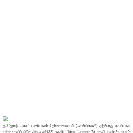
தமிழ்நாடு அரசுப் பணியாளர் தேர்வாணையம் (டிஎன்பிஎஸ்சி) தற்போது காலியாக
உள்ள உதவிப் பிரிவு அலுவலர்(22), உதவிப் பிரிவு அலுவலர்(3), உதவியாளர்(5) மற்றும்