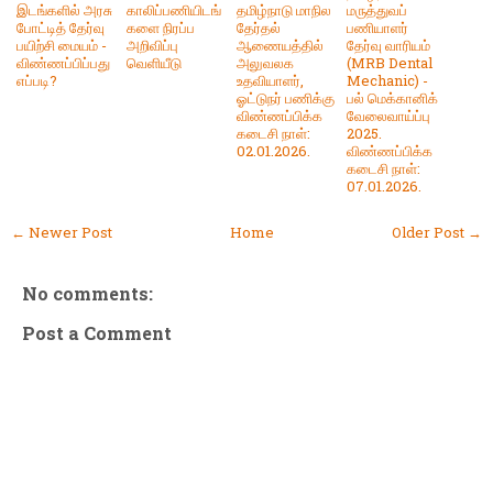
இடங்களில் அரசு
காலிப்பணியிடங்
தமிழ்நாடு மாநில
மருத்துவப்
போட்டித் தேர்வு
களை நிரப்ப
தேர்தல்
பணியாளர்
பயிற்சி மையம் -
அறிவிப்பு
ஆணையத்தில்
தேர்வு வாரியம்
விண்ணப்பிப்பது
வெளியீடு
அலுவலக
(MRB Dental
எப்படி?
உதவியாளர்,
Mechanic) -
ஓட்டுநர் பணிக்கு
பல் மெக்கானிக்
விண்ணப்பிக்க
வேலைவாய்ப்பு
கடைசி நாள்:
2025.
02.01.2026.
விண்ணப்பிக்க
கடைசி நாள்:
07.01.2026.
← Newer Post
Home
Older Post →
No comments:
Post a Comment