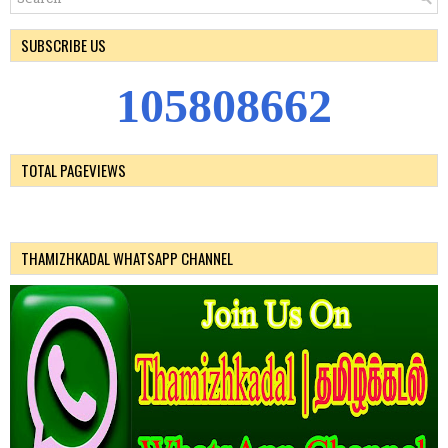
SUBSCRIBE US
1
0
5
8
0
8
6
6
2
TOTAL PAGEVIEWS
THAMIZHKADAL WHATSAPP CHANNEL