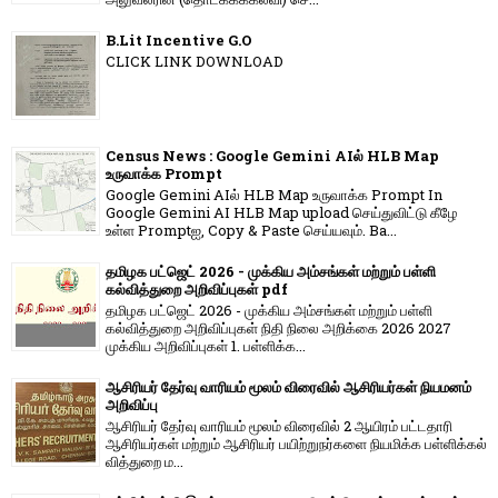
B.Lit Incentive G.O
CLICK LINK DOWNLOAD
Census News : Google Gemini AIல் HLB Map
உருவாக்க Prompt
Google Gemini AIல் HLB Map உருவாக்க Prompt In
Google Gemini AI HLB Map upload செய்துவிட்டு கீழே
உள்ள Promptஐ, Copy & Paste செய்யவும். Ba...
தமிழக பட்ஜெட் 2026 - முக்கிய அம்சங்கள் மற்றும் பள்ளி
கல்வித்துறை அறிவிப்புகள் pdf
தமிழக பட்ஜெட் 2026 - முக்கிய அம்சங்கள் மற்றும் பள்ளி
கல்வித்துறை அறிவிப்புகள் நிதி நிலை அறிக்கை 2026 2027
முக்கிய அறிவிப்புகள் 1. பள்ளிக்க...
ஆசிரியர் தேர்வு வாரியம் மூலம் விரைவில் ஆசிரியர்கள் நியமனம்
அறிவிப்பு
ஆசிரியர் தேர்வு வாரி​யம் மூலம் விரை​வில் 2 ஆயிரம் பட்​ட​தாரி
ஆசிரியர்​கள் மற்​றும் ஆசிரியர் பயிற்றுநர்​களை நியமிக்க பள்​ளிக்​கல்​
வித்​துறை ம...