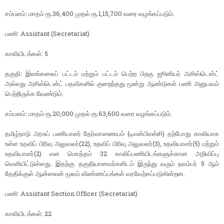
சம்பளம்: மாதம் ரூ.36,400 முதல் ரூ.1,15,700 வரை வழங்கப்படும்.
பணி: Assistant (Secretariat)
காலியிடங்கள்: 5
தகுதி: இளங்கலைப் பட்டம் மற்றும் பட்டம் பெற்ற பிறகு ஜூனியர் அசிஸ்டென்ட்
அல்லது அசிஸ்டென்ட் பதவிகளில் குறைந்தது மூன்று ஆண்டுகள் பணி அனுபவம்
பெற்றிருக்க வேண்டும்.
சம்பளம்: மாதம் ரூ.20,000 முதல் ரூ.63,600 வரை வழங்கப்படும்.
தமிழ்நாடு அரசுப் பணியாளர் தேர்வாணையம் (டிஎன்பிஎஸ்சி) தற்போது காலியாக
உள்ள உதவிப் பிரிவு அலுவலர்(22), உதவிப் பிரிவு அலுவலர்(3), உதவியாளர்(5) மற்றும்
உதவியாளர்(2) என மொத்தம் 32 காலிப்பணியிடங்களுக்கான அறிவிப்பு
வெளியிட்டுள்ளது. இதற்கு தகுதியானவர்களிடம் இருந்து வரும் நவம்பர் 5 ஆம்
தேதிக்குள் ஆன்லைன் மூலம் விண்ணப்பங்கள் வரவேற்கப்படுகின்றன.
பணி: Assistant Section Officer (Secretariat)
காலியிடங்கள்: 22