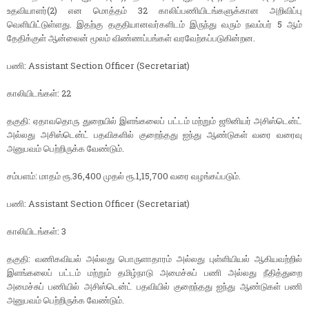
உதவியாளர்(2) என மொத்தம் 32 காலிப்பணியிடங்களுக்கான அறிவிப்பு
வெளியிட்டுள்ளது. இதற்கு தகுதியானவர்களிடம் இருந்து வரும் நவம்பர் 5 ஆம்
தேதிக்குள் ஆன்லைன் மூலம் விண்ணப்பங்கள் வரவேற்கப்படுகின்றன.
பணி: Assistant Section Officer (Secretariat)
காலியிடங்கள்: 22
தகுதி: ஏதாவதொரு துறையில் இளங்கலைப் பட்டம் மற்றும் ஜூனியர் அசிஸ்டென்ட்
அல்லது அசிஸ்டென்ட் பதவிகளில் குறைந்தது ஐந்து ஆண்டுகள் வரை வரைவு
அனுபவம் பெற்றிருக்க வேண்டும்.
சம்பளம்: மாதம் ரூ.36,400 முதல் ரூ.1,15,700 வரை வழங்கப்படும்.
பணி: Assistant Section Officer (Secretariat)
காலியிடங்கள்: 3
தகுதி: வணிகவியல் அல்லது பொருளாதாரம் அல்லது புள்ளியியல் ஆகியவற்றில்
இளங்கலைப் பட்டம் மற்றும் தமிழ்நாடு அமைச்சுப் பணி அல்லது நீதித்துறை
அமைச்சுப் பணியில் அசிஸ்டென்ட் பதவியில் குறைந்தது ஐந்து ஆண்டுகள் பணி
அனுபவம் பெற்றிருக்க வேண்டும்.