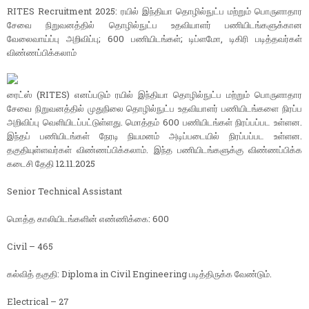
RITES Recruitment 2025: ரயில் இந்தியா தொழில்நுட்ப மற்றும் பொருளாதார
சேவை நிறுவனத்தில் தொழில்நுட்ப உதவியாளர் பணியிடங்களுக்கான
வேலைவாய்ப்பு அறிவிப்பு; 600 பணியிடங்கள்; டிப்ளமோ, டிகிரி படித்தவர்கள்
விண்ணப்பிக்கலாம்
ரைட்ஸ் (RITES) எனப்படும் ரயில் இந்தியா தொழில்நுட்ப மற்றும் பொருளாதார
சேவை நிறுவனத்தில் முதுநிலை தொழில்நுட்ப உதவியாளர் பணியிடங்களை நிரப்ப
அறிவிப்பு வெளியிடப்பட்டுள்ளது. மொத்தம் 600 பணியிடங்கள் நிரப்பப்பட உள்ளன.
இந்தப் பணியிடங்கள் நேரடி நியமனம் அடிப்படையில் நிரப்பப்பட உள்ளன.
தகுதியுள்ளவர்கள் விண்ணப்பிக்கலாம். இந்த பணியிடங்களுக்கு விண்ணப்பிக்க
கடைசி தேதி 12.11.2025
Senior Technical Assistant
மொத்த காலியிடங்களின் எண்ணிக்கை: 600
Civil – 465
கல்வித் தகுதி: Diploma in Civil Engineering படித்திருக்க வேண்டும்.
Electrical – 27