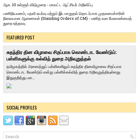
ஆக. 10 உள்ளூர் விடுமுறை - மாவட்ட ஆட்சியர் அறிவிப்பு
பணிநியமனம், பதவி உயர்வு மற்றும் இடமாறுதல் தொடர்பாக முதலமைச்சரின்
நிலையான ஆணைகள் (Standing Orders of CM) - மனித வள மேலாண்மைத்
துறை உத்தரவு
FEATURED POST
சுதந்திர தின விழாவை சிறப்பாக கொண்டாட வேண்டும்:
பள்ளிகளுக்கு கல்வித் துறை அறிவுறுத்தல்
தமிழகத்தில் அனைத்துப் பள்ளிகளிலும் சுதந்திர தினவிழாவை சிறப்பாக
கொண்டாட வேண்டும் என்று பள்ளிக்கல்வித் துறை அறிவுறுத்தியுள்ளது.
இதுகுறித்து பள...
SOCIAL PROFILES