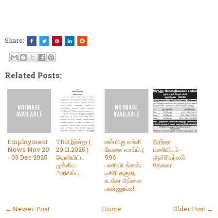
Share:
Related Posts:
Employment
TRB இன்று (
எஸ்.பி.ஐ வங்கி
நிரந்தர
News Nov 29
29.11.2025 )
வேலை வாய்ப்பு;
பணியிடம் -
- 05 Dec 2025
வெளியிட்ட
996
ஆசிரியர்கள்
முக்கிய
பணியிடங்கள்;
தேவை!
அறிவிப்பு
டிகிரி தகுதி;
உடனே அப்ளை
பண்ணுங்க!
← Newer Post
Home
Older Post →