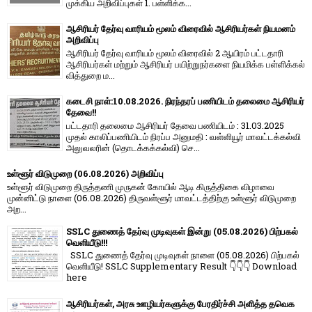
முக்கிய அறிவிப்புகள் 1. பள்ளிக்க...
ஆசிரியர் தேர்வு வாரியம் மூலம் விரைவில் ஆசிரியர்கள் நியமனம்
அறிவிப்பு
ஆசிரியர் தேர்வு வாரி​யம் மூலம் விரை​வில் 2 ஆயிரம் பட்​ட​தாரி
ஆசிரியர்​கள் மற்​றும் ஆசிரியர் பயிற்றுநர்​களை நியமிக்க பள்​ளிக்​கல்​
வித்​துறை ம...
கடைசி நாள்:10.08.2026. நிரந்தரப் பணியிடம் தலைமை ஆசிரியர்
தேவை!!
பட்டதாரி தலைமை ஆசிரியர் தேவை பணியிடம் : 31.03.2025
முதல் காலிப்பணியிடம் நிரப்ப அனுமதி : வள்ளியூர் மாவட்டக்கல்வி
அலுவலரின் (தொடக்கக்கல்வி) செ...
உள்ளூர் விடுமுறை (06.08.2026) அறிவிப்பு
உள்ளூர் விடுமுறை திருத்தணி முருகன் கோயில் ஆடி கிருத்திகை விழாவை
முன்னிட்டு நாளை (06.08.2026) திருவள்ளூர் மாவட்டத்திற்கு உள்ளூர் விடுமுறை
அற...
SSLC துணைத் தேர்வு முடிவுகள் இன்று (05.08.2026) பிற்பகல்
வெளியீடு!!!
SSLC துணைத் தேர்வு முடிவுகள் நாளை (05.08.2026) பிற்பகல்
வெளியீடு! SSLC Supplementary Result 👇👇👇 Download
here
ஆசிரியர்கள், அரசு ஊழியர்களுக்கு பேரதிர்ச்சி அளித்த தவெக