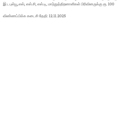
இ.டபுள்யூ.எஸ், எஸ்.சி, எஸ்.டி, மாற்றுத்திறனாளிகள் பிரிவினருக்கு ரூ. 100
விண்ணப்பிக்க கடைசி தேதி: 12.11.2025