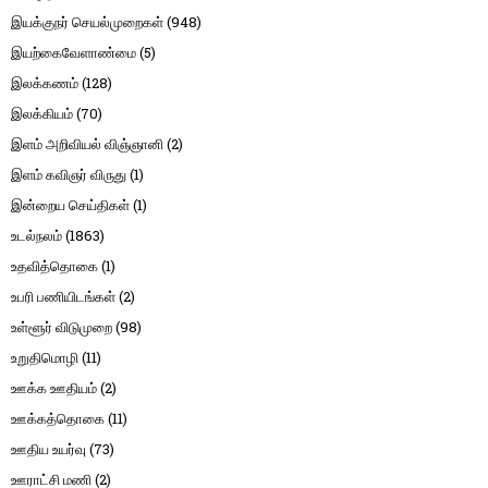
இயக்குநர் செயல்முறைகள்
(948)
இயற்கைவேளாண்மை
(5)
இலக்கணம்
(128)
இலக்கியம்
(70)
இளம் அறிவியல் விஞ்ஞானி
(2)
இளம் கவிஞர் விருது
(1)
இன்றைய செய்திகள்
(1)
உடல்நலம்
(1863)
உதவித்தொகை
(1)
உபரி பணியிடங்கள்
(2)
உள்ளூர் விடுமுறை
(98)
உறுதிமொழி
(11)
ஊக்க ஊதியம்
(2)
ஊக்கத்தொகை
(11)
ஊதிய உயர்வு
(73)
ஊராட்சி மணி
(2)