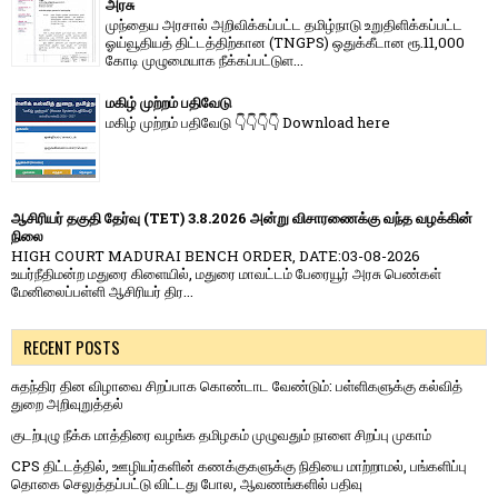
அரசு
முந்தைய அரசால் அறிவிக்கப்பட்ட தமிழ்நாடு உறுதிளிக்கப்பட்ட
ஓய்வூதியத் திட்டத்திற்கான (TNGPS) ஒதுக்கீடான ரூ.11,000
கோடி முழுமையாக நீக்கப்பட்டுள...
மகிழ் முற்றம் பதிவேடு
மகிழ் முற்றம் பதிவேடு 👇👇👇👇 Download here
ஆசிரியர் தகுதி தேர்வு (TET) 3.8.2026 அன்று விசாரணைக்கு வந்த வழக்கின்
நிலை
HIGH COURT MADURAI BENCH ORDER, DATE:03-08-2026
உயர்நீதிமன்ற மதுரை கிளையில், மதுரை மாவட்டம் பேரையூர் அரசு பெண்கள்
மேனிலைப்பள்ளி ஆசிரியர் திர...
RECENT POSTS
சுதந்திர தின விழாவை சிறப்பாக கொண்டாட வேண்டும்: பள்ளிகளுக்கு கல்வித்
துறை அறிவுறுத்தல்
குடற்புழு நீக்க மாத்திரை வழங்க தமிழகம் முழுவதும் நாளை சிறப்பு முகாம்
CPS திட்டத்தில், ஊழியர்களின் கணக்குகளுக்கு நிதியை மாற்றாமல், பங்களிப்பு
தொகை செலுத்தப்பட்டு விட்டது போல, ஆவணங்களில் பதிவு