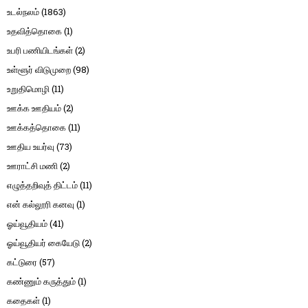
உடல்நலம்
(1863)
உதவித்தொகை
(1)
உபரி பணியிடங்கள்
(2)
உள்ளூர் விடுமுறை
(98)
உறுதிமொழி
(11)
ஊக்க ஊதியம்
(2)
ஊக்கத்தொகை
(11)
ஊதிய உயர்வு
(73)
ஊராட்சி மணி
(2)
எழுத்தறிவுத் திட்டம்
(11)
என் கல்லூரி கனவு
(1)
ஓய்வூதியம்
(41)
ஓய்வூதியர் கையேடு
(2)
கட்டுரை
(57)
கண்ணும் கருத்தும்
(1)
கதைகள்
(1)