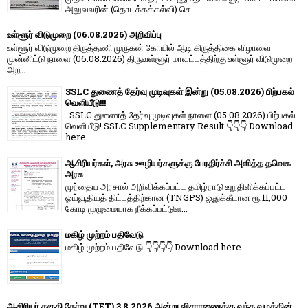
அலுவலரின் (தொடக்கக்கல்வி) செ...
உள்ளூர் விடுமுறை (06.08.2026) அறிவிப்பு
உள்ளூர் விடுமுறை திருத்தணி முருகன் கோயில் ஆடி கிருத்திகை விழாவை
முன்னிட்டு நாளை (06.08.2026) திருவள்ளூர் மாவட்டத்திற்கு உள்ளூர் விடுமுறை
அற...
SSLC துணைத் தேர்வு முடிவுகள் இன்று (05.08.2026) பிற்பகல்
வெளியீடு!!!
SSLC துணைத் தேர்வு முடிவுகள் நாளை (05.08.2026) பிற்பகல்
வெளியீடு! SSLC Supplementary Result 👇👇👇 Download
here
ஆசிரியர்கள், அரசு ஊழியர்களுக்கு பேரதிர்ச்சி அளித்த தவெக
அரசு
முந்தைய அரசால் அறிவிக்கப்பட்ட தமிழ்நாடு உறுதிளிக்கப்பட்ட
ஓய்வூதியத் திட்டத்திற்கான (TNGPS) ஒதுக்கீடான ரூ.11,000
கோடி முழுமையாக நீக்கப்பட்டுள...
மகிழ் முற்றம் பதிவேடு
மகிழ் முற்றம் பதிவேடு 👇👇👇👇 Download here
ஆசிரியர் தகுதி தேர்வு (TET) 3.8.2026 அன்று விசாரணைக்கு வந்த வழக்கின்