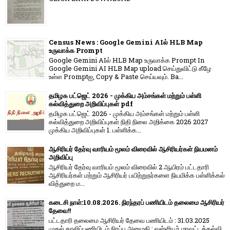
Census News : Google Gemini AIல் HLB Map
உருவாக்க Prompt
Google Gemini AIல் HLB Map உருவாக்க Prompt In
Google Gemini AI HLB Map upload செய்துவிட்டு கீழே
உள்ள Promptஐ, Copy & Paste செய்யவும். Ba...
தமிழக பட்ஜெட் 2026 - முக்கிய அம்சங்கள் மற்றும் பள்ளி
கல்வித்துறை அறிவிப்புகள் pdf
தமிழக பட்ஜெட் 2026 - முக்கிய அம்சங்கள் மற்றும் பள்ளி
கல்வித்துறை அறிவிப்புகள் நிதி நிலை அறிக்கை 2026 2027
முக்கிய அறிவிப்புகள் 1. பள்ளிக்க...
ஆசிரியர் தேர்வு வாரியம் மூலம் விரைவில் ஆசிரியர்கள் நியமனம்
அறிவிப்பு
ஆசிரியர் தேர்வு வாரி​யம் மூலம் விரை​வில் 2 ஆயிரம் பட்​ட​தாரி
ஆசிரியர்​கள் மற்​றும் ஆசிரியர் பயிற்றுநர்​களை நியமிக்க பள்​ளிக்​கல்​
வித்​துறை ம...
கடைசி நாள்:10.08.2026. நிரந்தரப் பணியிடம் தலைமை ஆசிரியர்
தேவை!!
பட்டதாரி தலைமை ஆசிரியர் தேவை பணியிடம் : 31.03.2025
முதல் காலிப்பணியிடம் நிரப்ப அனுமதி : வள்ளியூர் மாவட்டக்கல்வி