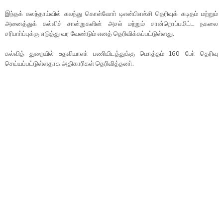
இந்தக் கலந்தாய்வில் கலந்து கொள்வோா் டிஎன்பிஎஸ்சி தெரிவுக் கடிதம் மற்றும்
அனைத்துக் கல்விச் சான்றுகளின் அசல் மற்றும் சான்றொப்பமிட்ட நகலை
சரிபாா்ப்புக்கு எடுத்து வர வேண்டும் எனத் தெரிவிக்கப்பட்டுள்ளது.
கல்வித் துறையில் உதவியாளா் பணியிடத்துக்கு மொத்தம் 160 போ் தெரிவு
செய்யப்பட்டுள்ளதாக அதிகாரிகள் தெரிவித்தனா்.