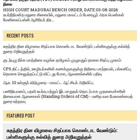
நிலை
HIGH COURT MADURAI BENCH ORDER, DATE:03-08-2026
உயர்நீதிமன்ற மதுரை கிளையில், மதுரை மாவட்டம் பேரையூர் அரசு பெண்கள்
மேனிலைப்பள்ளி ஆசிரியர் திர...
RECENT POSTS
சுதந்திர தின விழாவை சிறப்பாக கொண்டாட வேண்டும்: பள்ளிகளுக்கு கல்வித்
துறை அறிவுறுத்தல்
குடற்புழு நீக்க மாத்திரை வழங்க தமிழகம் முழுவதும் நாளை சிறப்பு முகாம்
CPS திட்டத்தில், ஊழியர்களின் கணக்குகளுக்கு நிதியை மாற்றாமல், பங்களிப்பு
தொகை செலுத்தப்பட்டு விட்டது போல, ஆவணங்களில் பதிவு
ஆக. 10 உள்ளூர் விடுமுறை - மாவட்ட ஆட்சியர் அறிவிப்பு
பணிநியமனம், பதவி உயர்வு மற்றும் இடமாறுதல் தொடர்பாக முதலமைச்சரின்
நிலையான ஆணைகள் (Standing Orders of CM) - மனித வள மேலாண்மைத்
துறை உத்தரவு
FEATURED POST
சுதந்திர தின விழாவை சிறப்பாக கொண்டாட வேண்டும்:
பள்ளிகளுக்கு கல்வித் துறை அறிவுறுத்தல்