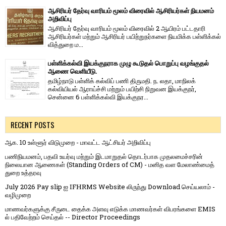
ஆசிரியர் தேர்வு வாரியம் மூலம் விரைவில் ஆசிரியர்கள் நியமனம்
அறிவிப்பு
ஆசிரியர் தேர்வு வாரி​யம் மூலம் விரை​வில் 2 ஆயிரம் பட்​ட​தாரி
ஆசிரியர்​கள் மற்​றும் ஆசிரியர் பயிற்றுநர்​களை நியமிக்க பள்​ளிக்​கல்​
வித்​துறை ம...
பள்ளிக்கல்வி இயக்குநராக முழு கூடுதல் பொறுப்பு வழங்குதல்
ஆணை வெளியீடு.
தமிழ்நாடு பள்ளிக் கல்விப் பணி திருமதி. ந. லதா, மாநிலக்
கல்வியியல் ஆராய்ச்சி மற்றும் பயிற்சி நிறுவன இயக்குநர்,
சென்னை 6 பள்ளிக்கல்வி இயக்குநர...
RECENT POSTS
ஆக. 10 உள்ளூர் விடுமுறை - மாவட்ட ஆட்சியர் அறிவிப்பு
பணிநியமனம், பதவி உயர்வு மற்றும் இடமாறுதல் தொடர்பாக முதலமைச்சரின்
நிலையான ஆணைகள் (Standing Orders of CM) - மனித வள மேலாண்மைத்
துறை உத்தரவு
July 2026 Pay slip ஐ IFHRMS Website லிருந்து Download செய்யலாம் -
வழிமுறை
மாணவர்களுக்கு சீருடை தைக்க அளவு எடுக்க மாணவர்கள் விபரங்களை EMIS
ல் பதிவேற்றம் செய்தல் -- Director Proceedings