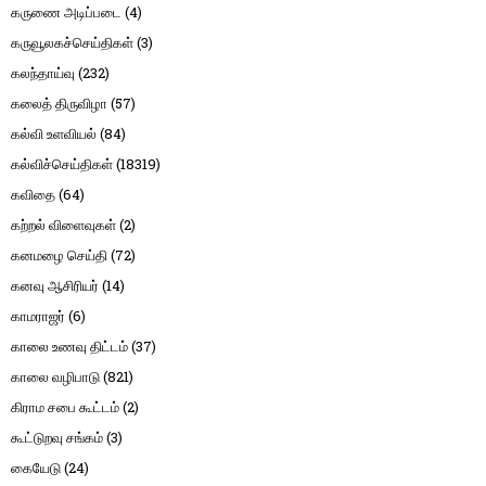
கருணை அடிப்படை
(4)
கருவூலகச்செய்திகள்
(3)
கலந்தாய்வு
(232)
கலைத் திருவிழா
(57)
கல்வி உளவியல்
(84)
கல்விச்செய்திகள்
(18319)
கவிதை
(64)
கற்றல் விளைவுகள்
(2)
கனமழை செய்தி
(72)
கனவு ஆசிரியர்
(14)
காமராஜர்
(6)
காலை உணவு திட்டம்
(37)
காலை வழிபாடு
(821)
கிராம சபை கூட்டம்
(2)
கூட்டுறவு சங்கம்
(3)
கையேடு
(24)