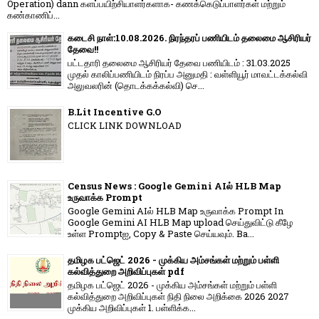
Operation) dann களப்பயிற்சியாளர்களாக- கணக்கெடுப்பாளர்கள் மற்றும்
கண்காணிப்...
கடைசி நாள்:10.08.2026. நிரந்தரப் பணியிடம் தலைமை ஆசிரியர்
தேவை!!
பட்டதாரி தலைமை ஆசிரியர் தேவை பணியிடம் : 31.03.2025
முதல் காலிப்பணியிடம் நிரப்ப அனுமதி : வள்ளியூர் மாவட்டக்கல்வி
அலுவலரின் (தொடக்கக்கல்வி) செ...
B.Lit Incentive G.O
CLICK LINK DOWNLOAD
Census News : Google Gemini AIல் HLB Map
உருவாக்க Prompt
Google Gemini AIல் HLB Map உருவாக்க Prompt In
Google Gemini AI HLB Map upload செய்துவிட்டு கீழே
உள்ள Promptஐ, Copy & Paste செய்யவும். Ba...
தமிழக பட்ஜெட் 2026 - முக்கிய அம்சங்கள் மற்றும் பள்ளி
கல்வித்துறை அறிவிப்புகள் pdf
தமிழக பட்ஜெட் 2026 - முக்கிய அம்சங்கள் மற்றும் பள்ளி
கல்வித்துறை அறிவிப்புகள் நிதி நிலை அறிக்கை 2026 2027
முக்கிய அறிவிப்புகள் 1. பள்ளிக்க...