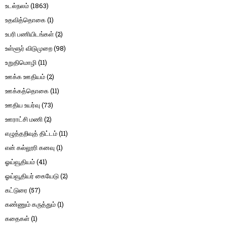
உடல்நலம்
(1863)
உதவித்தொகை
(1)
உபரி பணியிடங்கள்
(2)
உள்ளூர் விடுமுறை
(98)
உறுதிமொழி
(11)
ஊக்க ஊதியம்
(2)
ஊக்கத்தொகை
(11)
ஊதிய உயர்வு
(73)
ஊராட்சி மணி
(2)
எழுத்தறிவுத் திட்டம்
(11)
என் கல்லூரி கனவு
(1)
ஓய்வூதியம்
(41)
ஓய்வூதியர் கையேடு
(2)
கட்டுரை
(57)
கண்ணும் கருத்தும்
(1)
கதைகள்
(1)