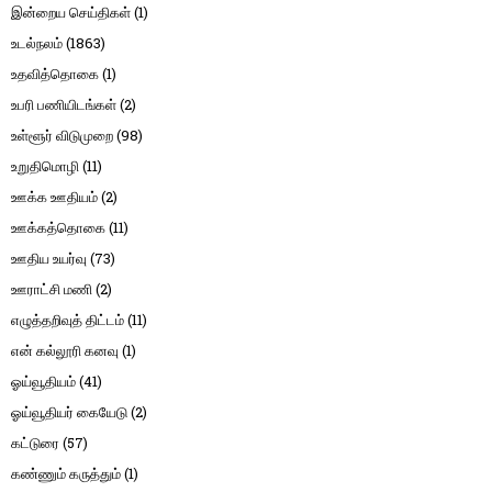
இன்றைய செய்திகள்
(1)
உடல்நலம்
(1863)
உதவித்தொகை
(1)
உபரி பணியிடங்கள்
(2)
உள்ளூர் விடுமுறை
(98)
உறுதிமொழி
(11)
ஊக்க ஊதியம்
(2)
ஊக்கத்தொகை
(11)
ஊதிய உயர்வு
(73)
ஊராட்சி மணி
(2)
எழுத்தறிவுத் திட்டம்
(11)
என் கல்லூரி கனவு
(1)
ஓய்வூதியம்
(41)
ஓய்வூதியர் கையேடு
(2)
கட்டுரை
(57)
கண்ணும் கருத்தும்
(1)