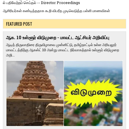
ல் பதிவேற்றம் செய்தல் -- Director Proceedings
ஆசிரியர்கள் கண்டித்ததாக கூறி விபரீத முடிவெடுத்த பள்ளி மாணவிகள்
FEATURED POST
ஆக. 10 உள்ளூர் விடுமுறை - மாவட்ட ஆட்சியர் அறிவிப்பு
ஆடித் திருவாதிரை திருவிழாவை முன்னிட்டு, தமிழ்நாட்டில் உள்ள அரியலூர்
மாவட்டத்திற்கு ஆகஸ்ட் 10 அன்று மாவட்ட நிர்வாகத்தால் உள்ளூர் விடுமுறை
அறி...