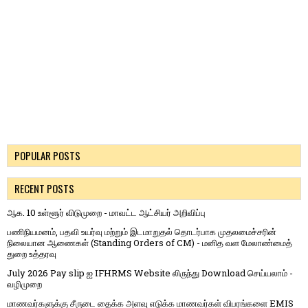
POPULAR POSTS
RECENT POSTS
ஆக. 10 உள்ளூர் விடுமுறை - மாவட்ட ஆட்சியர் அறிவிப்பு
பணிநியமனம், பதவி உயர்வு மற்றும் இடமாறுதல் தொடர்பாக முதலமைச்சரின்
நிலையான ஆணைகள் (Standing Orders of CM) - மனித வள மேலாண்மைத்
துறை உத்தரவு
July 2026 Pay slip ஐ IFHRMS Website லிருந்து Download செய்யலாம் -
வழிமுறை
மாணவர்களுக்கு சீருடை தைக்க அளவு எடுக்க மாணவர்கள் விபரங்களை EMIS