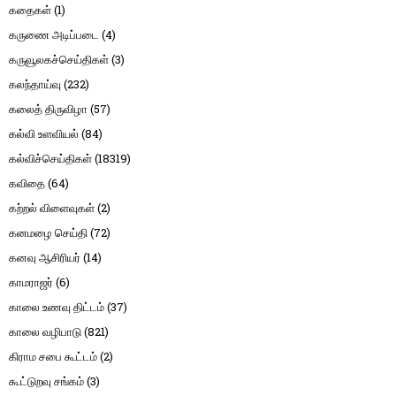
கதைகள்
(1)
கருணை அடிப்படை
(4)
கருவூலகச்செய்திகள்
(3)
கலந்தாய்வு
(232)
கலைத் திருவிழா
(57)
கல்வி உளவியல்
(84)
கல்விச்செய்திகள்
(18319)
கவிதை
(64)
கற்றல் விளைவுகள்
(2)
கனமழை செய்தி
(72)
கனவு ஆசிரியர்
(14)
காமராஜர்
(6)
காலை உணவு திட்டம்
(37)
காலை வழிபாடு
(821)
கிராம சபை கூட்டம்
(2)
கூட்டுறவு சங்கம்
(3)