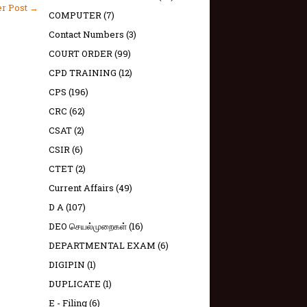
er Post →
COMPUTER
(7)
Contact Numbers
(3)
COURT ORDER
(99)
CPD TRAINING
(12)
CPS
(196)
CRC
(62)
CSAT
(2)
CSIR
(6)
CTET
(2)
Current Affairs
(49)
D A
(107)
DEO செயல்முறைகள்
(16)
DEPARTMENTAL EXAM
(6)
DIGIPIN
(1)
DUPLICATE
(1)
E - Filing
(6)