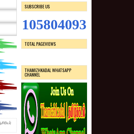
SUBSCRIBE US
1
0
5
8
0
4
0
9
4
TOTAL PAGEVIEWS
THAMIZHKADAL WHATSAPP
CHANNEL
சிரியர்