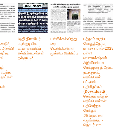
ை
ஆதி திராவிடர்,
பள்ளிக்கல்வித்து
பத்தாம் வகுப்பு
ண்டு/
பழங்குடியின
றை
பொதுத்தேர்வு
் ஆண்டு
மாணவர்களின்
வெளியிட்டுள்ள
மார்ச்/ ஏப்ரல்-2025
ேர்வு,
கல்விக்கடன்கள்
முக்கிய அறிவிப்பு
பள்ளி
ரல் -
தள்ளுபடி!
மாணாக்கர்கள்
அறிவியல் பாட
ைத்
செய்முறைத் தேர்வு
் நடத்த
நடத்துதல்,
நாட்கள்
மதிப்பெண்
பட்டியல்
கள்
பதிவிறக்கம்
(Download)
செய்தல் மற்றும்
மதிப்பெண்கள்
பதிவேற்றம்
செய்தல்
அறிவுரைகள்
வழங்குதல் -
தொடர்பாக.