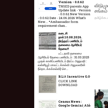
Version - 0.0.62
விடுமு
TNSED parents App
சங்கம்
Update link - Version
- 0.0.62 New Version
தமிழ்க்கட
- 0.0.62 Date - 24.06.2026 What's
New.... *Ambassador form
requirement chan...
கடைசி
நாள்:10.08.2026.
நிரந்தரப் பணியிடம்
தலைமை ஆசிரியர்
தேவை!!
பட்டதாரி தலைமை
ஆசிரியர் தேவை பணியிடம் : 31.03.2025
முதல் காலிப்பணியிடம் நிரப்ப அனுமதி :
வள்ளியூர் மாவட்டக்கல்வி அலுவலரின்
(தொடக்கக்கல்வி) செ...
B.Lit Incentive G.O
CLICK LINK
DOWNLOAD
Census News :
Google Gemini AIல்