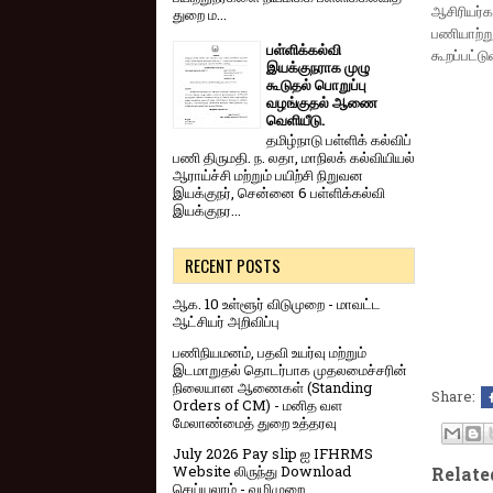
ஆசிரியர்
துறை ம...
பணியாற்ற
பள்ளிக்கல்வி
கூறப்பட்டு
இயக்குநராக முழு
கூடுதல் பொறுப்பு
வழங்குதல் ஆணை
வெளியீடு.
தமிழ்நாடு பள்ளிக் கல்விப்
பணி திருமதி. ந. லதா, மாநிலக் கல்வியியல்
ஆராய்ச்சி மற்றும் பயிற்சி நிறுவன
இயக்குநர், சென்னை 6 பள்ளிக்கல்வி
இயக்குநர...
RECENT POSTS
ஆக. 10 உள்ளூர் விடுமுறை - மாவட்ட
ஆட்சியர் அறிவிப்பு
பணிநியமனம், பதவி உயர்வு மற்றும்
இடமாறுதல் தொடர்பாக முதலமைச்சரின்
நிலையான ஆணைகள் (Standing
Share:
Orders of CM) - மனித வள
மேலாண்மைத் துறை உத்தரவு
July 2026 Pay slip ஐ IFHRMS
Website லிருந்து Download
Relate
செய்யலாம் - வழிமுறை