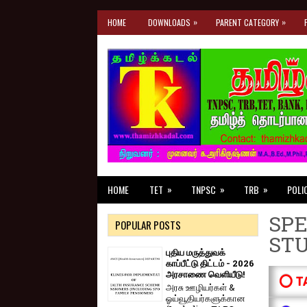
»
»
HOME
DOWNLOADS
PARENT CATEGORY
»
»
»
HOME
TET
TNPSC
TRB
POLI
SPE
POPULAR POSTS
ST
புதிய மருத்துவக்
காப்பீட்டு திட்டம் - 2026
அரசாணை வெளியீடு!
⭕ T
அரசு ஊழியர்கள் &
ஓய்வூதியர்களுக்கான