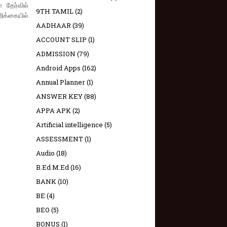
 தேர்வில்
9TH TAMIL
(2)
ிக்கையில்
AADHAAR
(39)
ACCOUNT SLIP
(1)
ADMISSION
(79)
Android Apps
(162)
Annual Planner
(1)
ANSWER KEY
(88)
APPA APK
(2)
Artificial intelligence
(5)
ASSESSMENT
(1)
Audio
(18)
B.Ed M.Ed
(16)
BANK
(10)
BE
(4)
BEO
(5)
BONUS
(1)