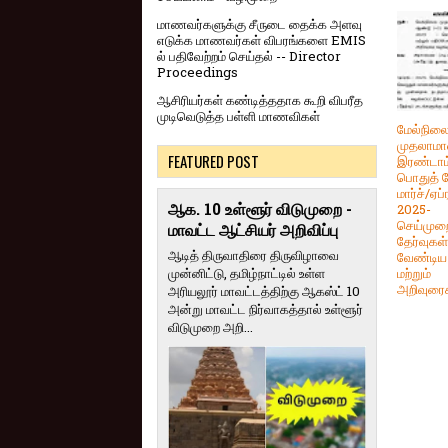
மாணவர்களுக்கு சீருடை தைக்க அளவு
எடுக்க மாணவர்கள் விபரங்களை EMIS
ல் பதிவேற்றம் செய்தல் -- Director
Proceedings
ஆசிரியர்கள் கண்டித்ததாக கூறி விபரீத
முடிவெடுத்த பள்ளி மாணவிகள்
மேல்நில
முதலாமா
FEATURED POST
இரண்டாம
பொதுத் த
மார்ச்/ஏப்
ஆக. 10 உள்ளூர் விடுமுறை -
2025-
செய்முற
மாவட்ட ஆட்சியர் அறிவிப்பு
தேர்வுகள
ஆடித் திருவாதிரை திருவிழாவை
வேண்டிய 
முன்னிட்டு, தமிழ்நாட்டில் உள்ள
மற்றும்
அறிவுரை
அரியலூர் மாவட்டத்திற்கு ஆகஸ்ட் 10
அன்று மாவட்ட நிர்வாகத்தால் உள்ளூர்
விடுமுறை அறி...