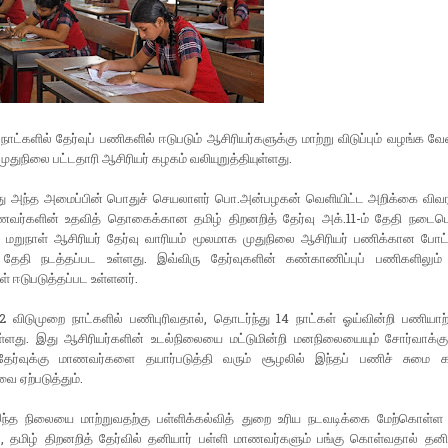
நாட்களில் தேர்வுப் பணிகளில் ஈடுபடும் ஆசிரியர்களுக்கு மாற்று விடுப்பும் வழங்க வ
 முதுநிலை பட்டதாரி ஆசிரியர் கழகம் வலியுறுத்தியுள்ளது.
்து அந்த அமைப்பின் பொதுச் செயலாளர் பொ.அன்பழகன் வெளியிட்ட அறிக்கை விவர
ணவர்களின் உதவித் தொகைக்கான தமிழ் திறனறித் தேர்வு அக்.11-ம் தேதி நடைபெ
 மறுநாள் ஆசிரியர் தேர்வு வாரியம் மூலமாக முதுநிலை ஆசிரியர் பணிக்கான போட்ட
் தேதி நடத்தப்பட உள்ளது. இவ்விரு தேர்வுகளின் கண்காணிப்புப் பணிகளிலும்
ள் ஈடுபடுத்தப்பட உள்ளனர்.
 விடுமுறை நாட்களில் பணிபுரிவதால், தொடர்ந்து 14 நாட்கள் ஓய்வின்றி பணியாற்
ள்ளது. இது ஆசிரியர்களின் உடல்நிலையை மட்டுமின்றி மனநிலையையும் சோர்வாக்கும
ேர்வுக்கு மாணவர்களை தயார்படுத்தி வரும் சூழலில் இந்தப் பணிச் சுமை கற்
 ஏற்படுத்தும்.
்த நிலையை மாற்றுவதற்கு பள்ளிக்கல்வித் துறை உரிய நடவடிக்கை மேற்கொள்ள 
 தமிழ் திறனறித் தேர்வில் தனியார் பள்ளி மாணவர்களும் பங்கு கொள்வதால் தனிய