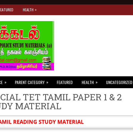
»
FEATURED
HEALTH
»
»
»
CE
PARENT CATEGORY
FEATURED
HEALTH
UNCATEGORIZED
CIAL TET TAMIL PAPER 1 & 2
UDY MATERIAL
AMIL READING STUDY MATERIAL