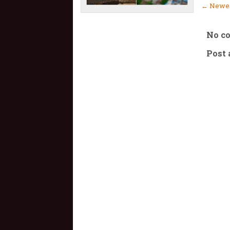
← Newer
No c
Post