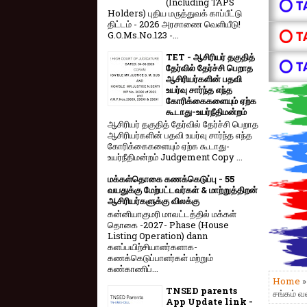
(Including TAPS
⭕ T
Holders) புதிய மருத்துவக் காப்பீட்டு
திட்டம் - 2026 அரசாணை வெளியீடு!
⭕ T
G.O.Ms.No.123 -...
TET - ஆசிரியர் தகுதித்
⭕ T
தேர்வில் தேர்ச்சி பெறாத
ஆசிரியர்களின் பதவி
உயர்வு சார்ந்த எந்த
கோரிக்கைகளையும் ஏற்க
கூடாது-உயர்நீதிமன்றம்
ஆசிரியர் தகுதித் தேர்வில் தேர்ச்சி பெறாத
ஆசிரியர்களின் பதவி உயர்வு சார்ந்த எந்த
கோரிக்கைகளையும் ஏற்க கூடாது-
உயர்நீதிமன்றம் Judgement Copy ...
மக்கள்தொகை கணக்கெடுப்பு - 55
வயதுக்கு மேற்பட்டவர்கள் & மாற்றுத்திறன்
ஆசிரியர்களுக்கு விலக்கு
கன்னியாகுமரி மாவட்டத்தில் மக்கள்
தொகை -2027- Phase (House
Listing Operation) dann
களப்பயிற்சியாளர்களாக-
கணக்கெடுப்பாளர்கள் மற்றும்
கண்காணிப்...
Home
TNSED parents
சங்கம் வல
App Update link -