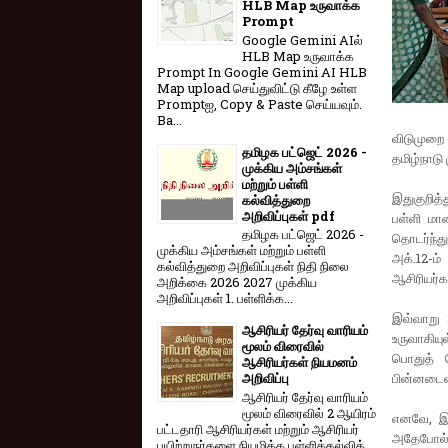
HLB Map உருவாக்க
Prompt
Google Gemini AIல்
HLB Map உருவாக்க
Prompt In Google Gemini AI HLB
Map upload செய்துவிட்டு கீழே உள்ள
Promptஐ, Copy & Paste செய்யவும்.
Ba...
விடுமுறை 
தமிழக பட்ஜெட் 2026 -
தமிழ்நாடு
முக்கிய அம்சங்கள்
மற்றும் பள்ளி
இதுகுறித
கல்வித்துறை
அறிவிப்புகள் pdf
பள்ளி மா
தமிழக பட்ஜெட் 2026 -
தொடர்ந்து
முக்கிய அம்சங்கள் மற்றும் பள்ளி
அக்.12-ம
கல்வித்துறை அறிவிப்புகள் நிதி நிலை
ஆசிரியர்க
அறிக்கை 2026 2027 முக்கிய
அறிவிப்புகள் 1. பள்ளிக்க...
இவ்வாறு 2
ஆசிரியர் தேர்வு வாரியம்
உருவாகியு
மூலம் விரைவில்
பொதுத் த
ஆசிரியர்கள் நியமனம்
பின்னடைவை
அறிவிப்பு
ஆசிரியர் தேர்வு வாரி​யம்
மூலம் விரை​வில் 2 ஆயிரம்
எனவே, இந
பட்​ட​தாரி ஆசிரியர்​கள் மற்​றும் ஆசிரியர்
அதேபோல்,
பயிற்றுநர்​களை நியமிக்க பள்​ளிக்​கல்​வித்​