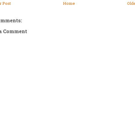
 Post
Home
Old
omments:
 a Comment