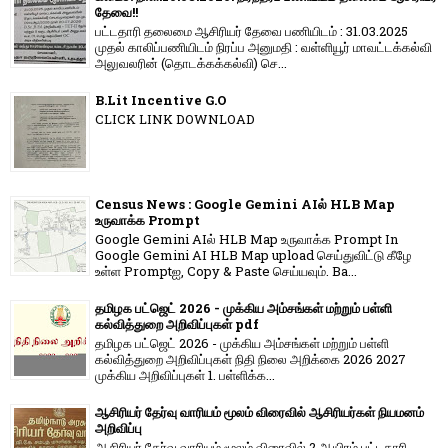
தேவை!!
பட்டதாரி தலைமை ஆசிரியர் தேவை பணியிடம் : 31.03.2025
முதல் காலிப்பணியிடம் நிரப்ப அனுமதி : வள்ளியூர் மாவட்டக்கல்வி
அலுவலரின் (தொடக்கக்கல்வி) செ...
B.Lit Incentive G.O
CLICK LINK DOWNLOAD
Census News : Google Gemini AIல் HLB Map
உருவாக்க Prompt
Google Gemini AIல் HLB Map உருவாக்க Prompt In
Google Gemini AI HLB Map upload செய்துவிட்டு கீழே
உள்ள Promptஐ, Copy & Paste செய்யவும். Ba...
தமிழக பட்ஜெட் 2026 - முக்கிய அம்சங்கள் மற்றும் பள்ளி
கல்வித்துறை அறிவிப்புகள் pdf
தமிழக பட்ஜெட் 2026 - முக்கிய அம்சங்கள் மற்றும் பள்ளி
கல்வித்துறை அறிவிப்புகள் நிதி நிலை அறிக்கை 2026 2027
முக்கிய அறிவிப்புகள் 1. பள்ளிக்க...
ஆசிரியர் தேர்வு வாரியம் மூலம் விரைவில் ஆசிரியர்கள் நியமனம்
அறிவிப்பு
ஆசிரியர் தேர்வு வாரி​யம் மூலம் விரை​வில் 2 ஆயிரம் பட்​ட​தாரி