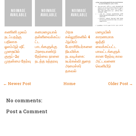
கணினி மூலம்
கனமழையால்
அரசு
மழையின்
நடப்பதற்கு
தள்ளிவைக்கப்ப
கல்லூரிகளில் 4
காரணமாக
பதிலாக
ட்ட
ஆயிரம்
ஒத்தி
ஓஎம்ஆர் ஷீட்
பாடங்களுக்கு
பேராசிரியர்களை
வைக்கப்பட்ட
முறையில்
அரையாண்டு
நியமிக்க
மாவட்டங்களுக்
குரூப்-2ஏ
தேர்வை நாளை
நடவடிக்கை:
கான தேர்வு கால
முதன்மை தேர்வு
நடத்த உத்தரவு
உயர்கல்வி துறை
அட்டவணை
அமைச்சர்
வெளியீடு
தகவல்
← Newer Post
Home
Older Post →
No comments:
Post a Comment