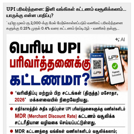
UPI பரிவர்த்தனை: இனி வங்கிகள் கட்டணம் வசூலிக்கலாம்...
யாருக்கு என்ன பாதிப்பு?
` யுபிஐ மூலம் ரூ.2,000-க்கு மேல் மேற்​கொள்​ளப்​படும் வணி​கப் பரிவர்த்​தனை​
களுக்கு 0.25% முதல் 0.4% வரை கட்​ட​ணம் (எம்​டிஆர் - வணி​கர் தள்​ளு...