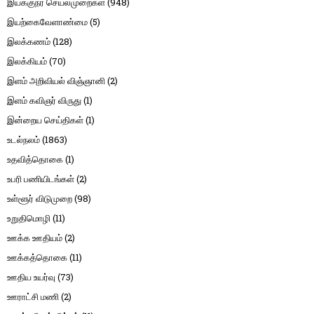
இயக்குநர் செயல்முறைகள்
(948)
இயற்கைவேளாண்மை
(5)
இலக்கணம்
(128)
இலக்கியம்
(70)
இளம் அறிவியல் விஞ்ஞானி
(2)
இளம் கவிஞர் விருது
(1)
இன்றைய செய்திகள்
(1)
உடல்நலம்
(1863)
உதவித்தொகை
(1)
உபரி பணியிடங்கள்
(2)
உள்ளூர் விடுமுறை
(98)
உறுதிமொழி
(11)
ஊக்க ஊதியம்
(2)
ஊக்கத்தொகை
(11)
ஊதிய உயர்வு
(73)
ஊராட்சி மணி
(2)