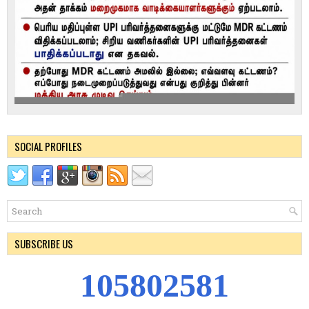
SOCIAL PROFILES
SUBSCRIBE US
1
0
5
8
0
2
5
8
1