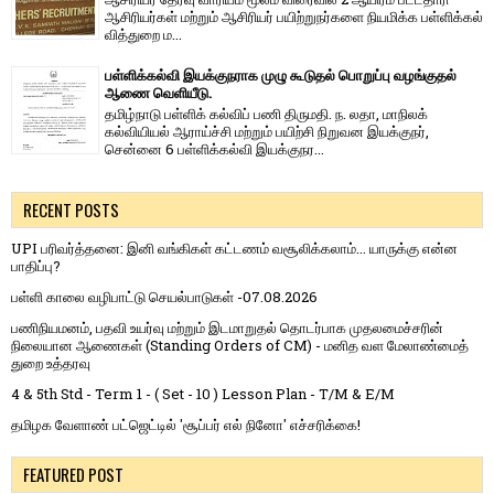
ஆசிரியர்​கள் மற்​றும் ஆசிரியர் பயிற்றுநர்​களை நியமிக்க பள்​ளிக்​கல்​
வித்​துறை ம...
பள்ளிக்கல்வி இயக்குநராக முழு கூடுதல் பொறுப்பு வழங்குதல்
ஆணை வெளியீடு.
தமிழ்நாடு பள்ளிக் கல்விப் பணி திருமதி. ந. லதா, மாநிலக்
கல்வியியல் ஆராய்ச்சி மற்றும் பயிற்சி நிறுவன இயக்குநர்,
சென்னை 6 பள்ளிக்கல்வி இயக்குநர...
RECENT POSTS
UPI பரிவர்த்தனை: இனி வங்கிகள் கட்டணம் வசூலிக்கலாம்... யாருக்கு என்ன
பாதிப்பு?
பள்ளி காலை வழிபாட்டு செயல்பாடுகள் -07.08.2026
பணிநியமனம், பதவி உயர்வு மற்றும் இடமாறுதல் தொடர்பாக முதலமைச்சரின்
நிலையான ஆணைகள் (Standing Orders of CM) - மனித வள மேலாண்மைத்
துறை உத்தரவு
4 & 5th Std - Term 1 - ( Set - 10 ) Lesson Plan - T/M & E/M
தமிழக வேளாண் பட்ஜெட்டில் 'சூப்பர் எல் நினோ' எச்சரிக்கை!
FEATURED POST