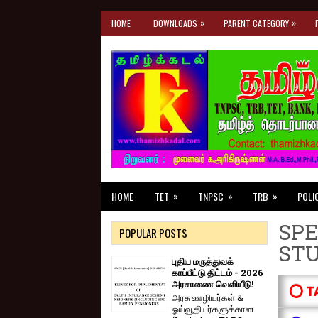
»
»
HOME
DOWNLOADS
PARENT CATEGORY
»
»
»
HOME
TET
TNPSC
TRB
POLI
SPE
POPULAR POSTS
ST
புதிய மருத்துவக்
காப்பீட்டு திட்டம் - 2026
அரசாணை வெளியீடு!
⭕ T
அரசு ஊழியர்கள் &
ஓய்வூதியர்களுக்கான