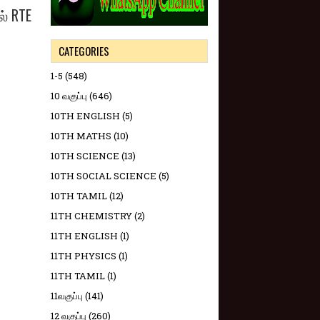
ல் RTE
CATEGORIES
1-5
(548)
10 வகுப்பு
(646)
10TH ENGLISH
(5)
10TH MATHS
(10)
10TH SCIENCE
(13)
10TH SOCIAL SCIENCE
(5)
10TH TAMIL
(12)
11TH CHEMISTRY
(2)
11TH ENGLISH
(1)
11TH PHYSICS
(1)
11TH TAMIL
(1)
11வகுப்பு
(141)
12 வகுப்பு
(260)