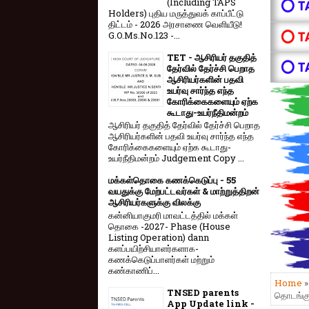
(Including TAPS
⭕ T
Holders) புதிய மருத்துவக் காப்பீட்டு
திட்டம் - 2026 அரசாணை வெளியீடு!
⭕ T
G.O.Ms.No.123 -...
TET - ஆசிரியர் தகுதித்
⭕ T
தேர்வில் தேர்ச்சி பெறாத
ஆசிரியர்களின் பதவி
உயர்வு சார்ந்த எந்த
கோரிக்கைகளையும் ஏற்க
கூடாது-உயர்நீதிமன்றம்
ஆசிரியர் தகுதித் தேர்வில் தேர்ச்சி பெறாத
ஆசிரியர்களின் பதவி உயர்வு சார்ந்த எந்த
கோரிக்கைகளையும் ஏற்க கூடாது-
உயர்நீதிமன்றம் Judgement Copy ...
மக்கள்தொகை கணக்கெடுப்பு - 55
வயதுக்கு மேற்பட்டவர்கள் & மாற்றுத்திறன்
ஆசிரியர்களுக்கு விலக்கு
கன்னியாகுமரி மாவட்டத்தில் மக்கள்
தொகை -2027- Phase (House
Listing Operation) dann
களப்பயிற்சியாளர்களாக-
கணக்கெடுப்பாளர்கள் மற்றும்
கண்காணிப்...
Home
TNSED parents
தொடங்குவ
App Update link -