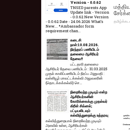
Version - 0.0.62
மத்திய
TNSED parents App
சேர்க
Update link - Version
- 0.0.62 New Version
தமிழ்க்கட
- 0.0.62 Date - 24.06.2026 What's
New.... *Ambassador form
requirement chan...
கடைசி
நாள்:10.08.2026.
நிரந்தரப் பணியிடம்
தலைமை ஆசிரியர்
தேவை!!
பட்டதாரி தலைமை
ஆசிரியர் தேவை பணியிடம் : 31.03.2025
முதல் காலிப்பணியிடம் நிரப்ப அனுமதி :
வள்ளியூர் மாவட்டக்கல்வி அலுவலரின்
(தொடக்கக்கல்வி) செ...
நிறைவேற்ற முடியும் என்ற
ஆசிரியர்களின்
கோரிக்கைக்கு முதல்வர்
கிரீன் சிக்னல்;
பட்டியலிடவும்
கல்வித்துறைக்கு உத்தரவு
கல்வித்துறையால் நிறைவேற்ற முடியும்
அளவில் உள்ள, ஆசிரியர்கள்
கோரிக்கைகளை பட்டியலிட்டு அவற்றின்