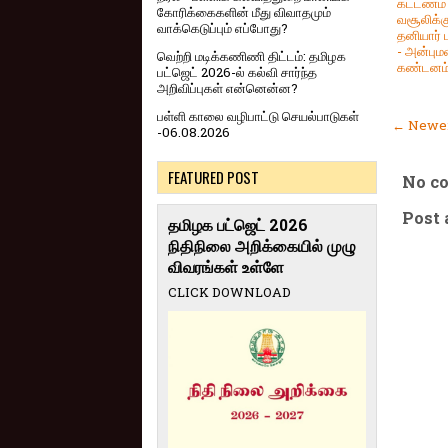
கட்டணம்
கோரிக்கைகளின் மீது விவாதமும்
வசூலிக்க
வாக்கெடுப்பும் எப்போது?
தனியார் 
- அன்பு
வெற்றி மடிக்கணிணி திட்டம்: தமிழக
கண்டனம
பட்ஜெட் 2026-ல் கல்வி சார்ந்த
அறிவிப்புகள் என்னென்ன?
பள்ளி காலை வழிபாட்டு செயல்பாடுகள்
← Newer
-06.08.2026
FEATURED POST
No c
Post
தமிழக பட்ஜெட் 2026
நிதிநிலை அறிக்கையில் முழு
விவரங்கள் உள்ளே
CLICK DOWNLOAD