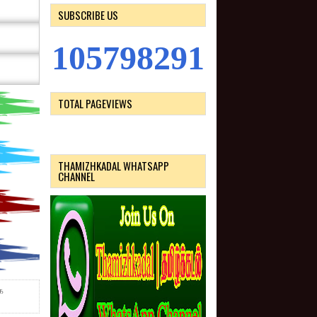
SUBSCRIBE US
1
0
5
7
9
8
2
9
1
TOTAL PAGEVIEWS
THAMIZHKADAL WHATSAPP
CHANNEL
ை