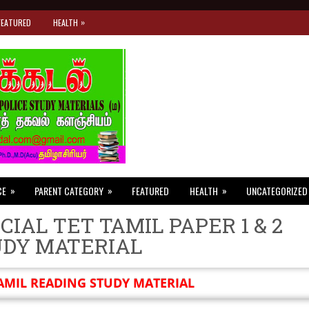
»
FEATURED
HEALTH
»
»
»
CE
PARENT CATEGORY
FEATURED
HEALTH
UNCATEGORIZED
CIAL TET TAMIL PAPER 1 & 2
UDY MATERIAL
AMIL READING STUDY MATERIAL