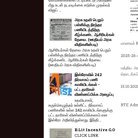
மீது உடன் நடவடிக்கை எடுக்க முதல்வர்
விஜய் ...
அரசு உதவி பெறும்
பள்ளிக்கு நிரந்தர
பணியிடத்திற்கு
கீழ்க்கண்ட ஆசிரியர்கள்
தேவை. (ஊதியம் அரசு
மாணவர் R
விதிகளின்படி)
ஆசிரியர்கள் தேவை அரசு உதவி பெறும்
பள்ளிக்கு நிரந்தர பணியிடத்திற்கு
2025-26 க
கீழ்க்கண்ட ஆசிரியர்கள் தேவை.
(ஊதியம் அரசு விதிகளின்படி)
மத்திய அ
தொடக்கம்
இஸ்ரோவில் 242
நிர்வாகப் பணி
காலியிடங்கள் -
15.10.20
பட்டதாரிகள்
விண்ணப்பிக்க அழைப்பு
உதவியாளர்,
RTE Admi
சுருக்கெழுத்தர் உள்ளிட்ட நிர்வாகப்
பணிகளில் உள்ள 242 காலியிடங்களுக்கு
பட்டதாரிகள் விண்ணப்பிக்கலாம் என
இஸ்ரோ அறிவித்துள்ளது. இந்தி...
B.Lit Incentive G.O
CLICK LINK