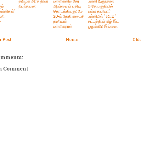
தமிழக அரசு திடீர்
பள்ளிகளில் சேர
பள்ளி இருந்தால்
ும்
நிபந்தனை
ஆன்லைன் பதிவு
அதே பகுதியில்
பள்ளிகள்"
தொடங்கியது: மே
உள்ள தனியார்
மணி
20-ம் தேதி கடைசி
பள்ளியில் ' RTE '
்
தனியார்
சட்டத்தின் கீழ் இட
பள்ளிகநாள்
ஒதுக்கீடு இல்லை.
 Post
Home
Old
omments:
 a Comment