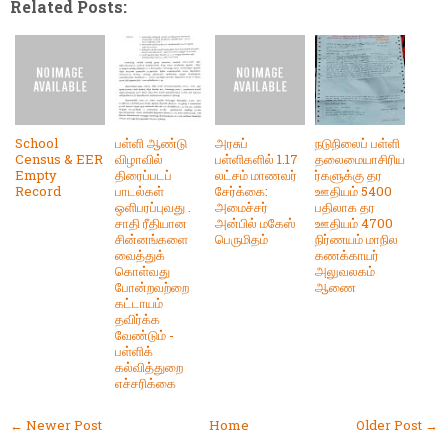
Related Posts:
School
பள்ளி ஆண்டு
அரசுப்
நடுநிலைப் பள்ளி
Census & EER
விழாவில்
பள்ளிகளில் 1.17
தலைமையாசிரிய
Empty
திரைப்படப்
லட்சம் மாணவர்
ர்களுக்கு தர
Record
பாடல்கள்
சேர்க்கை:
ஊதியம் 5400
ஒளிபரப்புவது .
அமைச்சர்
பதிலாக தர
சாதி ரீதியான
அன்பில் மகேஸ்
ஊதியம் 4700
சின்னங்களை
பெருமிதம்
நிர்ணயம் மாநில
வைத்துக்
கணக்காயர்
கொள்வது
அலுவலகம்
போன்றவற்றை
ஆணை
கட்டாயம்
தவிர்க்க
வேண்டும் -
பள்ளிக்
கல்வித்துறை
எச்சரிக்கை
← Newer Post
Home
Older Post →