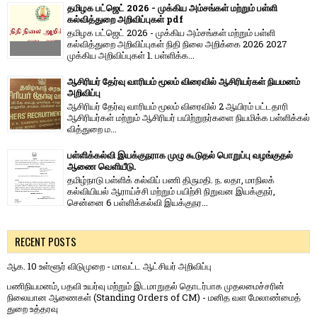
தமிழக பட்ஜெட் 2026 - முக்கிய அம்சங்கள் மற்றும் பள்ளி
கல்வித்துறை அறிவிப்புகள் pdf
தமிழக பட்ஜெட் 2026 - முக்கிய அம்சங்கள் மற்றும் பள்ளி
கல்வித்துறை அறிவிப்புகள் நிதி நிலை அறிக்கை 2026 2027
முக்கிய அறிவிப்புகள் 1. பள்ளிக்க...
ஆசிரியர் தேர்வு வாரியம் மூலம் விரைவில் ஆசிரியர்கள் நியமனம்
அறிவிப்பு
ஆசிரியர் தேர்வு வாரி​யம் மூலம் விரை​வில் 2 ஆயிரம் பட்​ட​தாரி
ஆசிரியர்​கள் மற்​றும் ஆசிரியர் பயிற்றுநர்​களை நியமிக்க பள்​ளிக்​கல்​
வித்​துறை ம...
பள்ளிக்கல்வி இயக்குநராக முழு கூடுதல் பொறுப்பு வழங்குதல்
ஆணை வெளியீடு.
தமிழ்நாடு பள்ளிக் கல்விப் பணி திருமதி. ந. லதா, மாநிலக்
கல்வியியல் ஆராய்ச்சி மற்றும் பயிற்சி நிறுவன இயக்குநர்,
சென்னை 6 பள்ளிக்கல்வி இயக்குநர...
RECENT POSTS
ஆக. 10 உள்ளூர் விடுமுறை - மாவட்ட ஆட்சியர் அறிவிப்பு
பணிநியமனம், பதவி உயர்வு மற்றும் இடமாறுதல் தொடர்பாக முதலமைச்சரின்
நிலையான ஆணைகள் (Standing Orders of CM) - மனித வள மேலாண்மைத்
துறை உத்தரவு