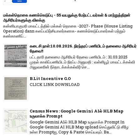
மக்கள்தொகை கணக்கெடுப்பு - 55 வயதுக்கு மேற்பட்டவர்கள் & மாற்றுத்திறன்
ஆசிரியர்களுக்கு விலக்கு
கன்னியாகுமரி மாவட்டத்தில் மக்கள் தொகை -2027- Phase (House Listing
Operation) dann களப்பயிற்சியாளர்களாக- கணக்கெடுப்பாளர்கள் மற்றும்
கண்காணிப்...
கடைசி நாள்:10.08.2026. நிரந்தரப் பணியிடம் தலைமை ஆசிரியர்
தேவை!!
பட்டதாரி தலைமை ஆசிரியர் தேவை பணியிடம் : 31.03.2025
முதல் காலிப்பணியிடம் நிரப்ப அனுமதி : வள்ளியூர் மாவட்டக்கல்வி
அலுவலரின் (தொடக்கக்கல்வி) செ...
B.Lit Incentive G.O
CLICK LINK DOWNLOAD
Census News : Google Gemini AIல் HLB Map
உருவாக்க Prompt
Google Gemini AIல் HLB Map உருவாக்க Prompt In
Google Gemini AI HLB Map upload செய்துவிட்டு கீழே
உள்ள Promptஐ, Copy & Paste செய்யவும். Ba...