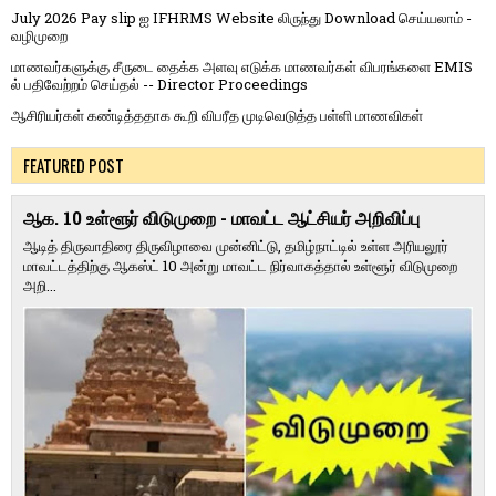
July 2026 Pay slip ஐ IFHRMS Website லிருந்து Download செய்யலாம் -
வழிமுறை
மாணவர்களுக்கு சீருடை தைக்க அளவு எடுக்க மாணவர்கள் விபரங்களை EMIS
ல் பதிவேற்றம் செய்தல் -- Director Proceedings
ஆசிரியர்கள் கண்டித்ததாக கூறி விபரீத முடிவெடுத்த பள்ளி மாணவிகள்
FEATURED POST
ஆக. 10 உள்ளூர் விடுமுறை - மாவட்ட ஆட்சியர் அறிவிப்பு
ஆடித் திருவாதிரை திருவிழாவை முன்னிட்டு, தமிழ்நாட்டில் உள்ள அரியலூர்
மாவட்டத்திற்கு ஆகஸ்ட் 10 அன்று மாவட்ட நிர்வாகத்தால் உள்ளூர் விடுமுறை
அறி...