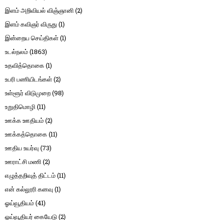
இளம் அறிவியல் விஞ்ஞானி
(2)
இளம் கவிஞர் விருது
(1)
இன்றைய செய்திகள்
(1)
உடல்நலம்
(1863)
உதவித்தொகை
(1)
உபரி பணியிடங்கள்
(2)
உள்ளூர் விடுமுறை
(98)
உறுதிமொழி
(11)
ஊக்க ஊதியம்
(2)
ஊக்கத்தொகை
(11)
ஊதிய உயர்வு
(73)
ஊராட்சி மணி
(2)
எழுத்தறிவுத் திட்டம்
(11)
என் கல்லூரி கனவு
(1)
ஓய்வூதியம்
(41)
ஓய்வூதியர் கையேடு
(2)