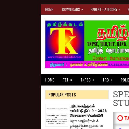
»
»
HOME
DOWNLOADS
PARENT CATEGORY
»
»
»
HOME
TET
TNPSC
TRB
POLI
SPE
POPULAR POSTS
ST
புதிய மருத்துவக்
காப்பீட்டு திட்டம் - 2026
அரசாணை வெளியீடு!
⭕ T
அரசு ஊழியர்கள் &
ஓய்வூதியர்களுக்கான