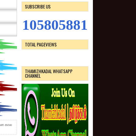
SUBSCRIBE US
1
0
5
8
0
5
8
8
1
TOTAL PAGEVIEWS
THAMIZHKADAL WHATSAPP
CHANNEL
கான கால