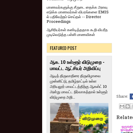
மாணவர்களுக்கு சீருடை தைக்க அளவு
எடுக்க மாணவர்கள் விபரங்களை EMIS
ல் பதிவேற்றம் செய்தல் -- Director
Proceedings
ஆசிரியர்கள் கண்டித்ததாக கூறி விபரீத
முடிவெடுத்த பள்ளி மாணவிகள்
FEATURED POST
ஆக. 10 உள்ளூர் விடுமுறை -
மாவட்ட ஆட்சியர் அறிவிப்பு
ஆடித் திருவாதிரை திருவிழாவை
முன்னிட்டு, தமிழ்நாட்டில் உள்ள
அரியலூர் மாவட்டத்திற்கு ஆகஸ்ட் 10
அன்று மாவட்ட நிர்வாகத்தால் உள்ளூர்
Share:
விடுமுறை அறி...
Relate