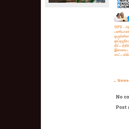
UPS - அ
பணியாளர
ஒருங்கி
ஓய்வூதிய
திட்டத்தில
இணைய ஆ
காட்டவி
← Newer
No c
Post