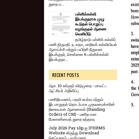
துறை ம...
பள்ளிக்கல்வி
இயக்குநராக முழு
கூடுதல் பொறுப்பு
வழங்குதல் ஆணை
வெளியீடு.
தமிழ்நாடு பள்ளிக் கல்விப்
பணி திருமதி. ந. லதா, மாநிலக் கல்வியியல்
ஆராய்ச்சி மற்றும் பயிற்சி நிறுவன
இயக்குநர், சென்னை 6 பள்ளிக்கல்வி
இயக்குநர...
RECENT POSTS
ஆக. 10 உள்ளூர் விடுமுறை - மாவட்ட
ஆட்சியர் அறிவிப்பு
பணிநியமனம், பதவி உயர்வு மற்றும்
இடமாறுதல் தொடர்பாக முதலமைச்சரின்
நிலையான ஆணைகள் (Standing
Orders of CM) - மனித வள
மேலாண்மைத் துறை உத்தரவு
July 2026 Pay slip ஐ IFHRMS
Website லிருந்து Download
செய்யலாம் - வழிமுறை