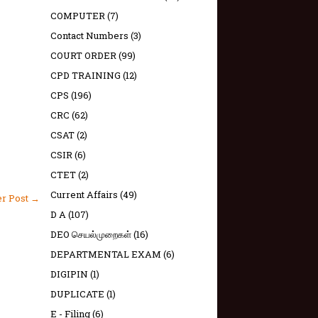
COMPUTER
(7)
Contact Numbers
(3)
COURT ORDER
(99)
CPD TRAINING
(12)
CPS
(196)
CRC
(62)
CSAT
(2)
CSIR
(6)
CTET
(2)
Current Affairs
(49)
er Post →
D A
(107)
DEO செயல்முறைகள்
(16)
DEPARTMENTAL EXAM
(6)
DIGIPIN
(1)
DUPLICATE
(1)
E - Filing
(6)