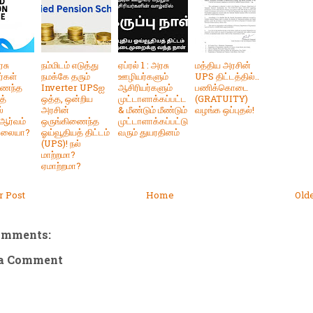
ரசு
நம்மிடம் எடுத்து
ஏப்ரல் 1 : அரசு
மத்திய அரசின்
்கள்
நமக்கே தரும்
ஊழியர்களும்
UPS திட்டத்தில்..
ணைந்த
Inverter UPSஐ
ஆசிரியர்களும்
பணிக்கொடை
த்
ஒத்த, ஒன்றிய
முட்டாளாக்கப்பட்ட
(GRATUITY)
்
அரசின்
& மீண்டும் மீண்டும்
வழங்க ஒப்புதல்!
ர்வம்
ஒருங்கிணைந்த
முட்டாளாக்கப்பட்டு
ல்லையா?
ஓய்வூதியத் திட்டம்
வரும் துயரதினம்
(UPS)! நல்
மாற்றமா?
ஏமாற்றமா?
 Post
Home
Old
omments:
 a Comment