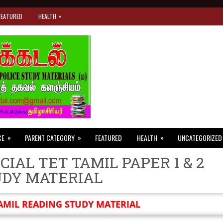
»
FEATURED
HEALTH
»
»
»
CE
PARENT CATEGORY
FEATURED
HEALTH
UNCATEGORIZED
CIAL TET TAMIL PAPER 1 & 2
UDY MATERIAL
AMIL READING STUDY MATERIAL