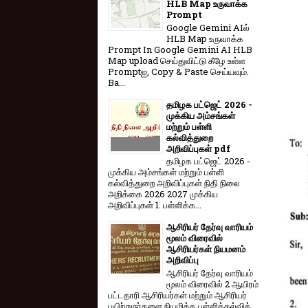
HLB Map உருவாக்க
Prompt
Google Gemini AIல்
HLB Map உருவாக்க
Prompt In Google Gemini AI HLB
Map upload செய்துவிட்டு கீழே உள்ள
Promptஐ, Copy & Paste செய்யவும்.
Ba...
தமிழக பட்ஜெட் 2026 -
முக்கிய அம்சங்கள்
மற்றும் பள்ளி
கல்வித்துறை
அறிவிப்புகள் pdf
தமிழக பட்ஜெட் 2026 -
முக்கிய அம்சங்கள் மற்றும் பள்ளி
கல்வித்துறை அறிவிப்புகள் நிதி நிலை
அறிக்கை 2026 2027 முக்கிய
அறிவிப்புகள் 1. பள்ளிக்க...
ஆசிரியர் தேர்வு வாரியம்
மூலம் விரைவில்
ஆசிரியர்கள் நியமனம்
அறிவிப்பு
ஆசிரியர் தேர்வு வாரி​யம்
மூலம் விரை​வில் 2 ஆயிரம்
பட்​ட​தாரி ஆசிரியர்​கள் மற்​றும் ஆசிரியர்
பயிற்றுநர்​களை நியமிக்க பள்​ளிக்​கல்​வித்​