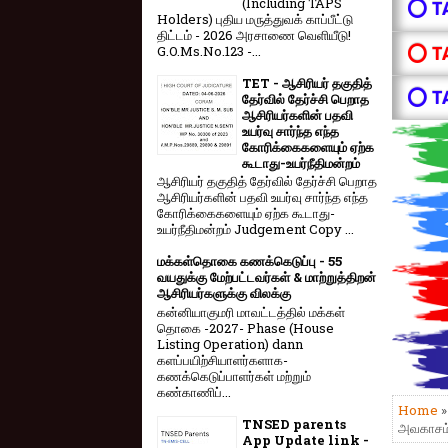
(Including TAPS
⭕ T
Holders) புதிய மருத்துவக் காப்பீட்டு
திட்டம் - 2026 அரசாணை வெளியீடு!
⭕ T
G.O.Ms.No.123 -...
TET - ஆசிரியர் தகுதித்
⭕ T
தேர்வில் தேர்ச்சி பெறாத
ஆசிரியர்களின் பதவி
உயர்வு சார்ந்த எந்த
கோரிக்கைகளையும் ஏற்க
கூடாது-உயர்நீதிமன்றம்
ஆசிரியர் தகுதித் தேர்வில் தேர்ச்சி பெறாத
ஆசிரியர்களின் பதவி உயர்வு சார்ந்த எந்த
கோரிக்கைகளையும் ஏற்க கூடாது-
உயர்நீதிமன்றம் Judgement Copy ...
மக்கள்தொகை கணக்கெடுப்பு - 55
வயதுக்கு மேற்பட்டவர்கள் & மாற்றுத்திறன்
ஆசிரியர்களுக்கு விலக்கு
கன்னியாகுமரி மாவட்டத்தில் மக்கள்
தொகை -2027- Phase (House
Listing Operation) dann
களப்பயிற்சியாளர்களாக-
கணக்கெடுப்பாளர்கள் மற்றும்
கண்காணிப்...
Home
TNSED parents
அவகாசம் 
App Update link -