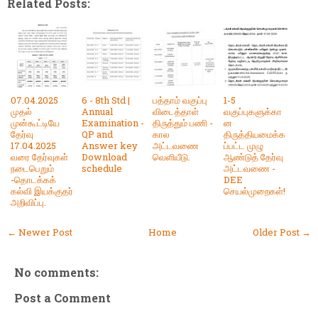
Related Posts:
07.04.2025
6 - 8th Std |
பத்தாம் வகுப்பு
1-5
முதல்
Annual
விடைத்தாள்
வகுப்புகளுக்கா
முன்கூட்டியே
Examination -
திருத்தும் பணி -
ன
தேர்வு
QP and
கால
திருத்தியமைக்க
17.04.2025
Answer key
அட்டவணை
ப்பட்ட முழு
வரை தேர்வுகள்
Download
வெளியீடு.
ஆண்டுத் தேர்வு
நடைபெறும்
schedule
அட்டவணை -
-தொடக்கக்
DEE
கல்வி இயக்குதர்
செயல்முறைகள்!
அறிவிப்பு.
← Newer Post
Home
Older Post →
No comments:
Post a Comment