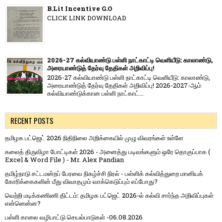
B.Lit Incentive G.O
CLICK LINK DOWNLOAD
2026-27 கல்வியாண்டு பள்ளி நாட்காட்டி வெளியீடு: காலாண்டு,
அரையாண்டுத் தேர்வு தேதிகள் அறிவிப்பு!
2026-27 கல்வியாண்டு பள்ளி நாட்காட்டி வெளியீடு: காலாண்டு,
அரையாண்டுத் தேர்வு தேதிகள் அறிவிப்பு! 2026-2027-ஆம்
கல்வியாண்டுக்கான பள்ளி நாட்காட்...
RECENT POSTS
தமிழக பட்ஜெட் 2026 நிதிநிலை அறிக்கையில் முழு விவரங்கள் உள்ளே
கலைத் திருவிழா போட்டிகள் 2026 - அனைத்து படிவங்களும் ஒரே தொகுப்பாக (
Excel & Word File ) - Mr. Alex Pandian
தமிழ்நாடு சட்டமன்றப் பேரவை நிகழ்ச்சி நிரல் - பள்ளிக் கல்வித்துறை மானியக்
கோரிக்கைகளின் மீது விவாதமும் வாக்கெடுப்பும் எப்போது?
வெற்றி மடிக்கணிணி திட்டம்: தமிழக பட்ஜெட் 2026-ல் கல்வி சார்ந்த அறிவிப்புகள்
என்னென்ன?
பள்ளி காலை வழிபாட்டு செயல்பாடுகள் -06.08.2026