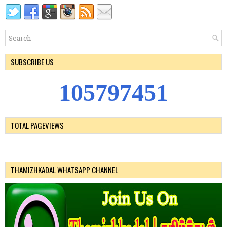
SUBSCRIBE US
1
0
5
7
9
7
4
5
1
TOTAL PAGEVIEWS
THAMIZHKADAL WHATSAPP CHANNEL