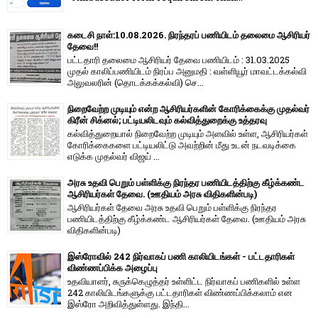
கடைசி நாள்:10.08.2026. நிரந்தரப் பணியிடம் தலைமை ஆசிரியர்
தேவை!!
பட்டதாரி தலைமை ஆசிரியர் தேவை பணியிடம் : 31.03.2025
முதல் காலிப்பணியிடம் நிரப்ப அனுமதி : வள்ளியூர் மாவட்டக்கல்வி
அலுவலரின் (தொடக்கக்கல்வி) செ...
நிறைவேற்ற முடியும் என்ற ஆசிரியர்களின் கோரிக்கைக்கு முதல்வர்
கிரீன் சிக்னல்; பட்டியலிடவும் கல்வித்துறைக்கு உத்தரவு
கல்வித்துறையால் நிறைவேற்ற முடியும் அளவில் உள்ள, ஆசிரியர்கள்
கோரிக்கைகளை பட்டியலிட்டு அவற்றின் மீது உடன் நடவடிக்கை
எடுக்க முதல்வர் விஜய் ...
அரசு உதவி பெறும் பள்ளிக்கு நிரந்தர பணியிடத்திற்கு கீழ்க்கண்ட
ஆசிரியர்கள் தேவை. (ஊதியம் அரசு விதிகளின்படி)
ஆசிரியர்கள் தேவை அரசு உதவி பெறும் பள்ளிக்கு நிரந்தர
பணியிடத்திற்கு கீழ்க்கண்ட ஆசிரியர்கள் தேவை. (ஊதியம் அரசு
விதிகளின்படி)
இஸ்ரோவில் 242 நிர்வாகப் பணி காலியிடங்கள் - பட்டதாரிகள்
விண்ணப்பிக்க அழைப்பு
உதவியாளர், சுருக்கெழுத்தர் உள்ளிட்ட நிர்வாகப் பணிகளில் உள்ள
242 காலியிடங்களுக்கு பட்டதாரிகள் விண்ணப்பிக்கலாம் என
இஸ்ரோ அறிவித்துள்ளது. இந்தி...