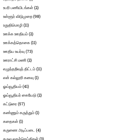
உபரி பணியிடங்கள்
(2)
உள்ளூர் விடுமுறை
(98)
உறுதிமொழி
(11)
ஊக்க ஊதியம்
(2)
ஊக்கத்தொகை
(11)
ஊதிய உயர்வு
(73)
ஊராட்சி மணி
(2)
எழுத்தறிவுத் திட்டம்
(11)
என் கல்லூரி கனவு
(1)
ஓய்வூதியம்
(41)
ஓய்வூதியர் கையேடு
(2)
கட்டுரை
(57)
கண்ணும் கருத்தும்
(1)
கதைகள்
(1)
கருணை அடிப்படை
(4)
கருவூலகச்செய்திகள்
(3)