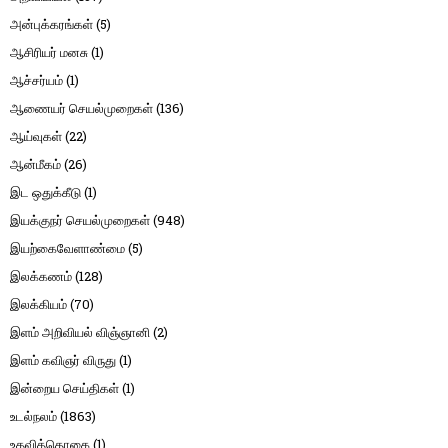
அன்புக்கரங்கள்
(5)
ஆசிரியர் மனசு
(1)
ஆச்சர்யம்
(1)
ஆணையர் செயல்முறைகள்
(136)
ஆய்வுகள்
(22)
ஆன்மீகம்
(26)
இட ஒதுக்கீடு
(1)
இயக்குநர் செயல்முறைகள்
(948)
இயற்கைவேளாண்மை
(5)
இலக்கணம்
(128)
இலக்கியம்
(70)
இளம் அறிவியல் விஞ்ஞானி
(2)
இளம் கவிஞர் விருது
(1)
இன்றைய செய்திகள்
(1)
உடல்நலம்
(1863)
உதவித்தொகை
(1)