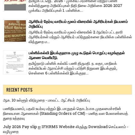
தமிழக பட்ஜெட் 2026 - முக்கிய அம்சங்கள் மற்றும் பள்ளி
கல்வித்துறை அறிவிப்புகள் நிதி நிலை அறிக்கை 2026 2027
முக்கிய அறிவிப்புகள் 1. பள்ளிக்க...
ஆசிரியர் தேர்வு வாரியம் மூலம் விரைவில் ஆசிரியர்கள் நியமனம்
அறிவிப்பு
ஆசிரியர் தேர்வு வாரி​யம் மூலம் விரை​வில் 2 ஆயிரம் பட்​ட​தாரி
ஆசிரியர்​கள் மற்​றும் ஆசிரியர் பயிற்றுநர்​களை நியமிக்க பள்​ளிக்​கல்​
வித்​துறை ம...
பள்ளிக்கல்வி இயக்குநராக முழு கூடுதல் பொறுப்பு வழங்குதல்
ஆணை வெளியீடு.
தமிழ்நாடு பள்ளிக் கல்விப் பணி திருமதி. ந. லதா, மாநிலக்
கல்வியியல் ஆராய்ச்சி மற்றும் பயிற்சி நிறுவன இயக்குநர்,
சென்னை 6 பள்ளிக்கல்வி இயக்குநர...
RECENT POSTS
ஆக. 10 உள்ளூர் விடுமுறை - மாவட்ட ஆட்சியர் அறிவிப்பு
பணிநியமனம், பதவி உயர்வு மற்றும் இடமாறுதல் தொடர்பாக முதலமைச்சரின்
நிலையான ஆணைகள் (Standing Orders of CM) - மனித வள மேலாண்மைத்
துறை உத்தரவு
July 2026 Pay slip ஐ IFHRMS Website லிருந்து Download செய்யலாம் -
வழிமுறை