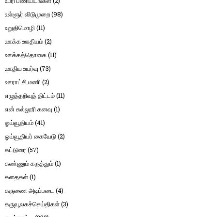
உபரி பணியிடங்கள்
(2)
உள்ளூர் விடுமுறை
(98)
உறுதிமொழி
(11)
ஊக்க ஊதியம்
(2)
ஊக்கத்தொகை
(11)
ஊதிய உயர்வு
(73)
ஊராட்சி மணி
(2)
எழுத்தறிவுத் திட்டம்
(11)
என் கல்லூரி கனவு
(1)
ஓய்வூதியம்
(41)
ஓய்வூதியர் கையேடு
(2)
கட்டுரை
(57)
கண்ணும் கருத்தும்
(1)
கதைகள்
(1)
கருணை அடிப்படை
(4)
கருவூலகச்செய்திகள்
(3)