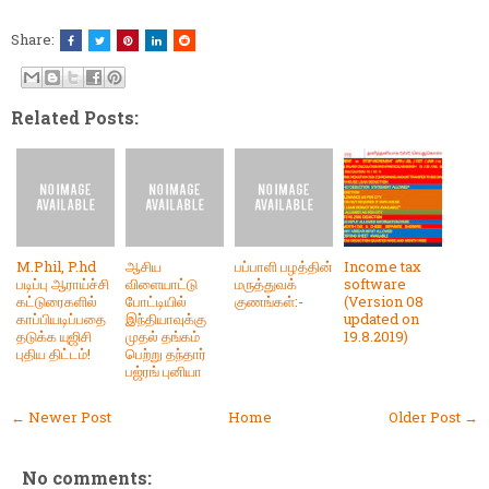
Share:
Related Posts:
M.Phil, P.hd
ஆசிய
பப்பாளி பழத்தின்
Income tax
படிப்பு ஆராய்ச்சி
விளையாட்டு
மருத்துவக்
software
கட்டுரைகளில்
போட்டியில்
குணங்கள்:-
(Version 08
காப்பியடிப்பதை
இந்தியாவுக்கு
updated on
தடுக்க யுஜிசி
முதல் தங்கம்
19.8.2019)
புதிய திட்டம்!
பெற்று தந்தார்
பஜ்ரங் புனியா
← Newer Post
Home
Older Post →
No comments: