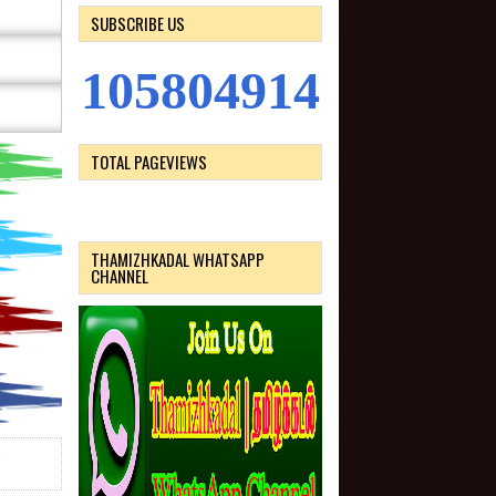
SUBSCRIBE US
1
0
5
8
0
4
9
1
4
TOTAL PAGEVIEWS
THAMIZHKADAL WHATSAPP
CHANNEL
-