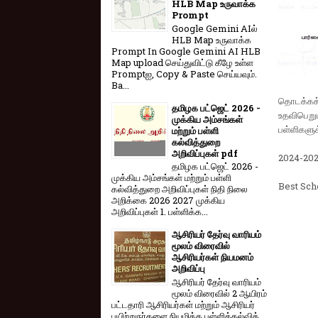
HLB Map உருவாக்க
Prompt
Google Gemini AIல்
HLB Map உருவாக்க
Prompt In Google Gemini AI HLB
Map upload செய்துவிட்டு கீழே உள்ள
Promptஐ, Copy & Paste செய்யவும்.
Ba...
தொடக்கக் 
தமிழக பட்ஜெட் 2026 -
உதவிபெறும
முக்கிய அம்சங்கள்
பள்ளிகளுக
மற்றும் பள்ளி
கல்வித்துறை
அறிவிப்புகள் pdf
2024-2025
தமிழக பட்ஜெட் 2026 -
முக்கிய அம்சங்கள் மற்றும் பள்ளி
Best Sch
கல்வித்துறை அறிவிப்புகள் நிதி நிலை
அறிக்கை 2026 2027 முக்கிய
அறிவிப்புகள் 1. பள்ளிக்க...
ஆசிரியர் தேர்வு வாரியம்
மூலம் விரைவில்
ஆசிரியர்கள் நியமனம்
அறிவிப்பு
ஆசிரியர் தேர்வு வாரி​யம்
மூலம் விரை​வில் 2 ஆயிரம்
பட்​ட​தாரி ஆசிரியர்​கள் மற்​றும் ஆசிரியர்
பயிற்றுநர்​களை நியமிக்க பள்​ளிக்​கல்​வித்​