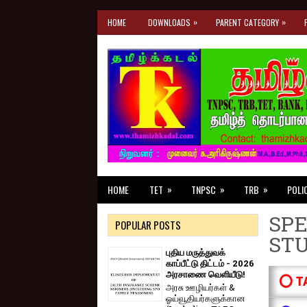
»
»
HOME
DOWNLOADS
PARENT CATEGORY
»
»
»
HOME
TET
TNPSC
TRB
POLI
SPE
POPULAR POSTS
ST
புதிய மருத்துவக்
காப்பீட்டு திட்டம் - 2026
அரசாணை வெளியீடு!
⭕ T
அரசு ஊழியர்கள் &
ஓய்வூதியர்களுக்கான