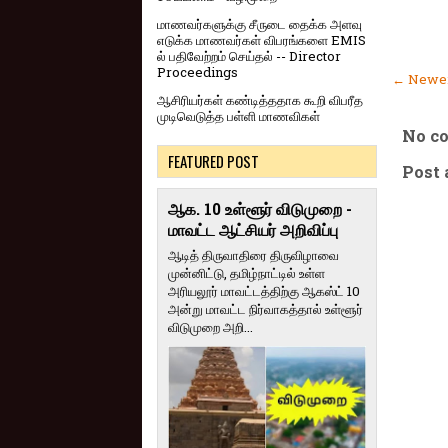
மாணவர்களுக்கு சீருடை தைக்க அளவு
எடுக்க மாணவர்கள் விபரங்களை EMIS
ல் பதிவேற்றம் செய்தல் -- Director
Proceedings
← Newer
ஆசிரியர்கள் கண்டித்ததாக கூறி விபரீத
முடிவெடுத்த பள்ளி மாணவிகள்
No c
FEATURED POST
Post
ஆக. 10 உள்ளூர் விடுமுறை -
மாவட்ட ஆட்சியர் அறிவிப்பு
ஆடித் திருவாதிரை திருவிழாவை
முன்னிட்டு, தமிழ்நாட்டில் உள்ள
அரியலூர் மாவட்டத்திற்கு ஆகஸ்ட் 10
அன்று மாவட்ட நிர்வாகத்தால் உள்ளூர்
விடுமுறை அறி...