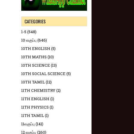
CATEGORIES
1-5
(548)
10 வகுப்பு
(646)
10TH ENGLISH
(5)
10TH MATHS
(10)
10TH SCIENCE
(13)
10TH SOCIAL SCIENCE
(5)
10TH TAMIL
(12)
11TH CHEMISTRY
(2)
11TH ENGLISH
(1)
11TH PHYSICS
(1)
11TH TAMIL
(1)
11வகுப்பு
(141)
12 வகுப்பு
(260)