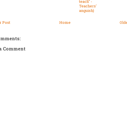
teach" -
Teachers'
anguish)
 Post
Home
Old
omments:
 a Comment