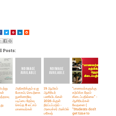
d Posts:
ெற்று
அதிகரிக்கும் ஏ.ஐ
19 ஆயிரம்
"மாணவர்களுக்கு
கள்
மோகம்; செயற்கை
ஆசிரியர்
கற்பிக்க நேரம்
 உத்தரவு
நுண்ணறிவு
பணியிடங்கள்
கிடைப்பதில்லை" -
படிப்பை தேர்வு
2026-க்குள்
ஆசிரியர்கள்
து.
செய்த 8 லட்சம்
நிரப்பப்படும் -
வேதனை (
மாணவர்கள்
அமைச்சர் அன்பில்
"Students don't
மகேஷ்
get time to