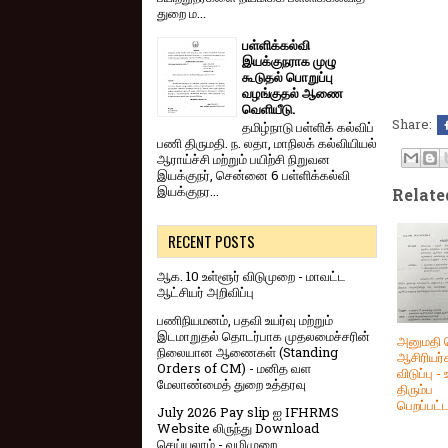
துறை ம...
பள்ளிக்கல்வி
இயக்குநராக முழு
கூடுதல் பொறுப்பு
வழங்குதல் ஆணை
வெளியீடு.
Share:
தமிழ்நாடு பள்ளிக் கல்விப்
பணி திருமதி. ந. லதா, மாநிலக் கல்வியியல்
ஆராய்ச்சி மற்றும் பயிற்சி நிறுவன
இயக்குநர், சென்னை 6 பள்ளிக்கல்வி
இயக்குநர...
Relate
RECENT POSTS
ஆக. 10 உள்ளூர் விடுமுறை - மாவட்ட
ஆட்சியர் அறிவிப்பு
பணிநியமனம், பதவி உயர்வு மற்றும்
இடமாறுதல் தொடர்பாக முதலமைச்சரின்
அனுமதி ப
நிலையான ஆணைகள் (Standing
ஆசிரியர்
Orders of CM) - மனித வள
விடுப்பு -
மேலாண்மைத் துறை உத்தரவு
திரும்ப
பெறப்பட்ட
July 2026 Pay slip ஐ IFHRMS
Website லிருந்து Download
செய்யலாம் - வழிமுறை