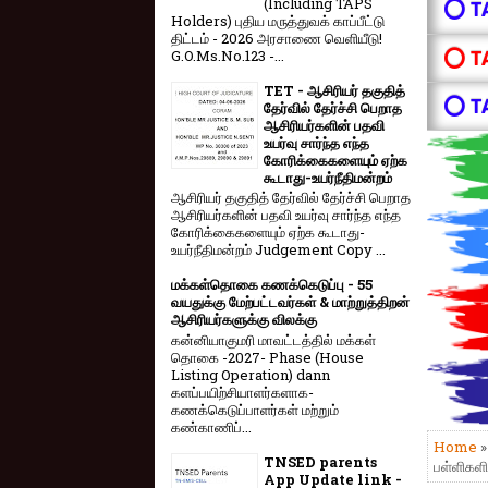
(Including TAPS
⭕ T
Holders) புதிய மருத்துவக் காப்பீட்டு
திட்டம் - 2026 அரசாணை வெளியீடு!
⭕ T
G.O.Ms.No.123 -...
TET - ஆசிரியர் தகுதித்
⭕ T
தேர்வில் தேர்ச்சி பெறாத
ஆசிரியர்களின் பதவி
உயர்வு சார்ந்த எந்த
கோரிக்கைகளையும் ஏற்க
கூடாது-உயர்நீதிமன்றம்
ஆசிரியர் தகுதித் தேர்வில் தேர்ச்சி பெறாத
ஆசிரியர்களின் பதவி உயர்வு சார்ந்த எந்த
கோரிக்கைகளையும் ஏற்க கூடாது-
உயர்நீதிமன்றம் Judgement Copy ...
மக்கள்தொகை கணக்கெடுப்பு - 55
வயதுக்கு மேற்பட்டவர்கள் & மாற்றுத்திறன்
ஆசிரியர்களுக்கு விலக்கு
கன்னியாகுமரி மாவட்டத்தில் மக்கள்
தொகை -2027- Phase (House
Listing Operation) dann
களப்பயிற்சியாளர்களாக-
கணக்கெடுப்பாளர்கள் மற்றும்
கண்காணிப்...
Home
TNSED parents
பள்ளிகளில
App Update link -