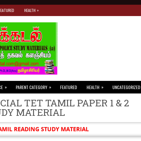
»
FEATURED
HEALTH
»
»
»
CE
PARENT CATEGORY
FEATURED
HEALTH
UNCATEGORIZED
CIAL TET TAMIL PAPER 1 & 2
UDY MATERIAL
AMIL READING STUDY MATERIAL