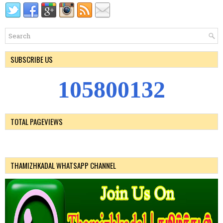
SUBSCRIBE US
1
0
5
8
0
0
1
3
2
TOTAL PAGEVIEWS
THAMIZHKADAL WHATSAPP CHANNEL