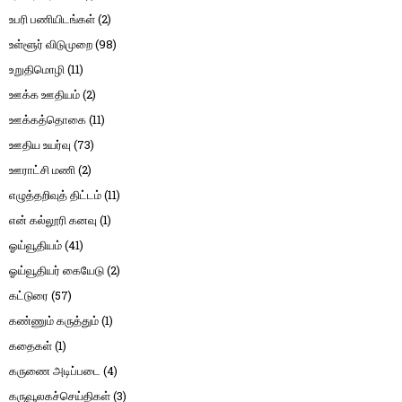
உபரி பணியிடங்கள்
(2)
உள்ளூர் விடுமுறை
(98)
உறுதிமொழி
(11)
ஊக்க ஊதியம்
(2)
ஊக்கத்தொகை
(11)
ஊதிய உயர்வு
(73)
ஊராட்சி மணி
(2)
எழுத்தறிவுத் திட்டம்
(11)
என் கல்லூரி கனவு
(1)
ஓய்வூதியம்
(41)
ஓய்வூதியர் கையேடு
(2)
கட்டுரை
(57)
கண்ணும் கருத்தும்
(1)
கதைகள்
(1)
கருணை அடிப்படை
(4)
கருவூலகச்செய்திகள்
(3)