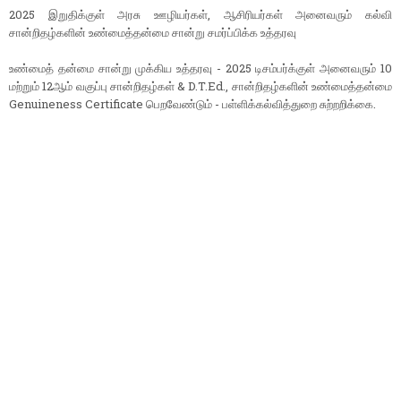
2025 இறுதிக்குள் அரசு ஊழியர்கள், ஆசிரியர்கள் அனைவரும் கல்வி
சான்றிதழ்களின் உண்மைத்தன்மை சான்று சமர்ப்பிக்க உத்தரவு
உண்மைத் தன்மை சான்று முக்கிய உத்தரவு - 2025 டிசம்பர்க்குள் அனைவரும் 10
மற்றும் 12ஆம் வகுப்பு சான்றிதழ்கள் & D.T.Ed., சான்றிதழ்களின் உண்மைத்தன்மை
Genuineness Certificate பெற‌வேண்டும் - பள்ளிக்கல்வித்துறை சுற்றறிக்கை.