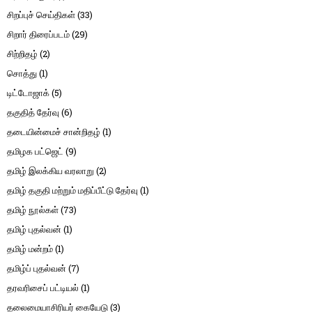
சிறப்புச் செய்திகள்
(33)
சிறார் திரைப்படம்
(29)
சிற்றிதழ்
(2)
சொத்து
(1)
டிட்டோஜாக்
(5)
தகுதித் தேர்வு
(6)
தடையின்மைச் சான்றிதழ்
(1)
தமிழக பட்ஜெட்
(9)
தமிழ் இலக்கிய வரலாறு
(2)
தமிழ் தகுதி மற்றும் மதிப்பீட்டு தேர்வு
(1)
தமிழ் நூல்கள்
(73)
தமிழ் புதல்வன்
(1)
தமிழ் மன்றம்
(1)
தமிழ்ப் புதல்வன்
(7)
தரவரிசைப் பட்டியல்
(1)
தலைமையாசிரியர் கையேடு
(3)