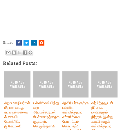
Share:
Related Posts:
அரசு ஊழியர்கள்
பள்ளிக்கல்வித்து
ஆசிரியர்களுக்கு
கற்பித்தலுடன்
மீதான கைது
றை
பள்ளிக்
நிர்வாக
நடவடிக்கையை
அமைச்சருடன்
கல்வித்துறை
பணிகளும்
க் கைவிட
பேச்சுவார்த்தைக்
எச்சரிக்கை -
நிற்கும்: இன்று
வேண்டும்:
கு தயார்:
போராட்டம்
களமிறங்கும்
ஜி.கே.மணி
செ.முத்துசாமி
தொடரும்:
கல்வித்துறை