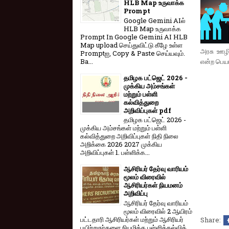
HLB Map உருவாக்க
Prompt
Google Gemini AIல்
HLB Map உருவாக்க
Prompt In Google Gemini AI HLB
Map upload செய்துவிட்டு கீழே உள்ள
அரசு ஊழிய
Promptஐ, Copy & Paste செய்யவும்.
Ba...
என்ற பெயர
தமிழக பட்ஜெட் 2026 -
முக்கிய அம்சங்கள்
மற்றும் பள்ளி
கல்வித்துறை
அறிவிப்புகள் pdf
தமிழக பட்ஜெட் 2026 -
முக்கிய அம்சங்கள் மற்றும் பள்ளி
கல்வித்துறை அறிவிப்புகள் நிதி நிலை
அறிக்கை 2026 2027 முக்கிய
அறிவிப்புகள் 1. பள்ளிக்க...
ஆசிரியர் தேர்வு வாரியம்
மூலம் விரைவில்
ஆசிரியர்கள் நியமனம்
அறிவிப்பு
ஆசிரியர் தேர்வு வாரி​யம்
மூலம் விரை​வில் 2 ஆயிரம்
பட்​ட​தாரி ஆசிரியர்​கள் மற்​றும் ஆசிரியர்
Share:
பயிற்றுநர்​களை நியமிக்க பள்​ளிக்​கல்​வித்​