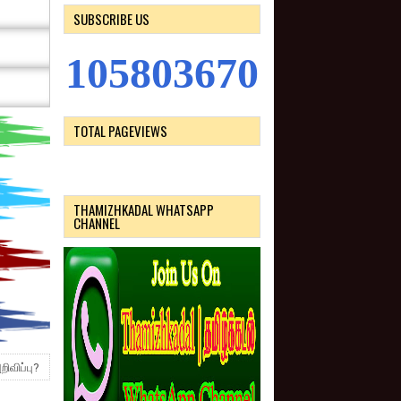
SUBSCRIBE US
1
0
5
8
0
3
6
7
0
TOTAL PAGEVIEWS
THAMIZHKADAL WHATSAPP
CHANNEL
ிவிப்பு?