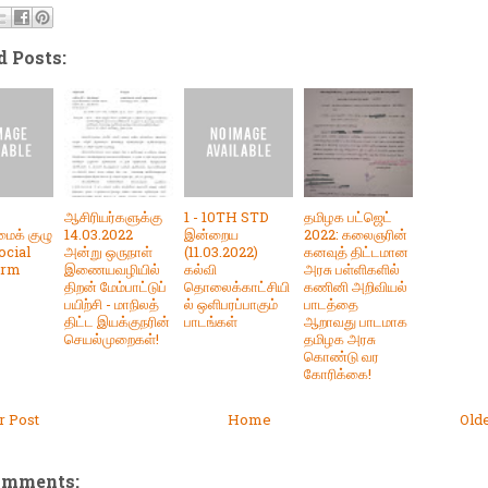
d Posts:
ஆசிரியர்களுக்கு
1 - 10TH STD
தமிழக பட்ஜெட்
ைக் குழு
14.03.2022
இன்றைய
2022: கலைஞரின்
ocial
அன்று ஒருநாள்
(11.03.2022)
கனவுத் திட்டமான
orm
இணையவழியில்
கல்வி
அரசு பள்ளிகளில்
திறன் மேம்பாட்டுப்
தொலைக்காட்சியி
கணினி அறிவியல்
பயிற்சி - மாநிலத்
ல் ஒளிபரப்பாகும்
பாடத்தை
திட்ட இயக்குநரின்
பாடங்கள்
ஆறாவது பாடமாக
செயல்முறைகள்!
தமிழக அரசு
கொண்டு வர
கோரிக்கை!
 Post
Home
Old
omments: