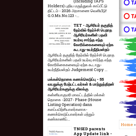
(Including TAPS
⭕ T
Holders) புதிய மருத்துவக் காப்பீட்டு
திட்டம் - 2026 அரசாணை வெளியீடு!
⭕ T
G.O.Ms.No.123 -...
TET - ஆசிரியர் தகுதித்
⭕ T
தேர்வில் தேர்ச்சி பெறாத
ஆசிரியர்களின் பதவி
உயர்வு சார்ந்த எந்த
கோரிக்கைகளையும் ஏற்க
கூடாது-உயர்நீதிமன்றம்
ஆசிரியர் தகுதித் தேர்வில் தேர்ச்சி பெறாத
ஆசிரியர்களின் பதவி உயர்வு சார்ந்த எந்த
கோரிக்கைகளையும் ஏற்க கூடாது-
உயர்நீதிமன்றம் Judgement Copy ...
மக்கள்தொகை கணக்கெடுப்பு - 55
வயதுக்கு மேற்பட்டவர்கள் & மாற்றுத்திறன்
ஆசிரியர்களுக்கு விலக்கு
கன்னியாகுமரி மாவட்டத்தில் மக்கள்
தொகை -2027- Phase (House
Listing Operation) dann
களப்பயிற்சியாளர்களாக-
கணக்கெடுப்பாளர்கள் மற்றும்
கண்காணிப்...
Home
»
TNSED parents
App Update link -