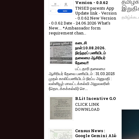
தமிழக 
Version - 0.0.62
இறுதிக
TNSED parents App
Update link - Version
தமிழ்க்கட
- 0.0.62 New Version
- 0.0.62 Date - 24.06.2026 What's
New.... *Ambassador form
requirement chan...
கடைசி
நாள்:10.08.2026.
நிரந்தரப் பணியிடம்
தலைமை ஆசிரியர்
தேவை!!
பட்டதாரி தலைமை
ஆசிரியர் தேவை பணியிடம் : 31.03.2025
முதல் காலிப்பணியிடம் நிரப்ப அனுமதி :
வள்ளியூர் மாவட்டக்கல்வி அலுவலரின்
(தொடக்கக்கல்வி) செ...
B.Lit Incentive G.O
CLICK LINK
DOWNLOAD
Census News :
Google Gemini AIல்