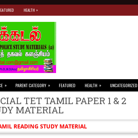
»
FEATURED
HEALTH
»
»
»
CE
PARENT CATEGORY
FEATURED
HEALTH
UNCATEGORIZED
CIAL TET TAMIL PAPER 1 & 2
UDY MATERIAL
AMIL READING STUDY MATERIAL