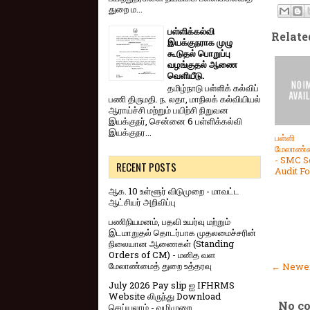
துறை ம...
பள்ளிக்கல்வி
Relate
இயக்குநராக முழு
கூடுதல் பொறுப்பு
வழங்குதல் ஆணை
வெளியீடு.
தமிழ்நாடு பள்ளிக் கல்விப்
பணி திருமதி. ந. லதா, மாநிலக் கல்வியியல்
ஆராய்ச்சி மற்றும் பயிற்சி நிறுவன
இயக்குநர், சென்னை 6 பள்ளிக்கல்வி
இயக்குநர...
பள்ளி
மேலாண்ம
- SMC S
RECENT POSTS
Audit F
ஆக. 10 உள்ளூர் விடுமுறை - மாவட்ட
ஆட்சியர் அறிவிப்பு
பணிநியமனம், பதவி உயர்வு மற்றும்
இடமாறுதல் தொடர்பாக முதலமைச்சரின்
நிலையான ஆணைகள் (Standing
Orders of CM) - மனித வள
மேலாண்மைத் துறை உத்தரவு
← Newer
July 2026 Pay slip ஐ IFHRMS
Website லிருந்து Download
No c
செய்யலாம் - வழிமுறை