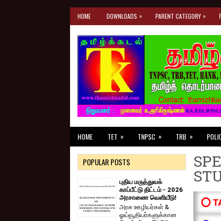
»
»
HOME
DOWNLOADS
PARENT CATEGORY
»
»
»
HOME
TET
TNPSC
TRB
POLI
SPE
POPULAR POSTS
ST
புதிய மருத்துவக்
காப்பீட்டு திட்டம் - 2026
அரசாணை வெளியீடு!
⭕ T
அரசு ஊழியர்கள் &
ஓய்வூதியர்களுக்கான